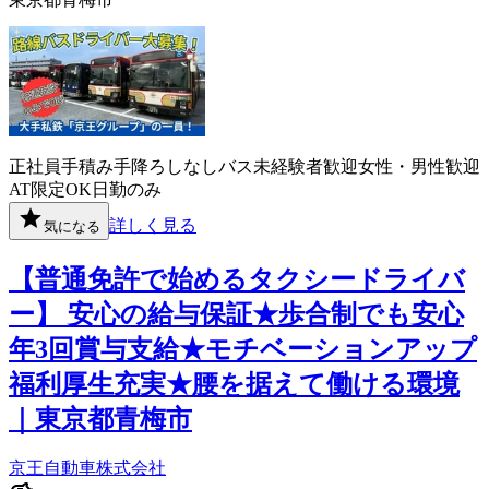
正社員
手積み手降ろしなし
バス
未経験者歓迎
女性・男性歓迎
AT限定OK
日勤のみ
詳しく見る
気になる
【普通免許で始めるタクシードライバ
ー】 安心の給与保証★歩合制でも安心
年3回賞与支給★モチベーションアップ
福利厚生充実★腰を据えて働ける環境
｜東京都青梅市
京王自動車株式会社