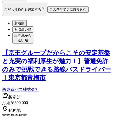
こだわり条件を追加する
この条件で更に絞り込む
新着順
月収高い順
現在地から
近い順
【京王グループだからこその安定基盤
と充実の福利厚生が魅力！】普通免許
のみで挑戦できる路線バスドライバー
｜東京都青梅市
西東京バス株式会社
想定給与
月給￥300,000
勤務地
東京都青梅市