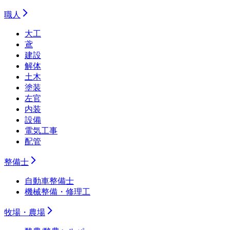
職人
大工
鳶
建設
解体
土木
塗装
左官
内装
設備
電気工事
配管
整備士
自動車整備士
機械整備・修理工
牧場・農場