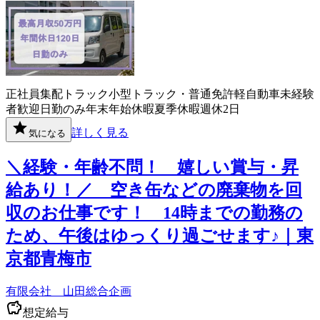
正社員
集配
トラック
小型トラック・普通免許
軽自動車
未経験
者歓迎
日勤のみ
年末年始休暇
夏季休暇
週休2日
詳しく見る
気になる
＼経験・年齢不問！ 嬉しい賞与・昇
給あり！／ 空き缶などの廃棄物を回
収のお仕事です！ 14時までの勤務の
ため、午後はゆっくり過ごせます♪｜東
京都青梅市
有限会社 山田総合企画
想定給与