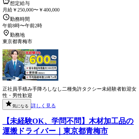
想定給与
月給￥250,000〜￥400,000
勤務時間
午前8時〜午前2時
勤務地
東京都青梅市
正社員
手積み手降ろしなし
二種免許
タクシー
未経験者歓迎
女
性・男性歓迎
詳しく見る
気になる
【未経験OK、学問不問】木材加工品の
運搬ドライバー｜東京都青梅市