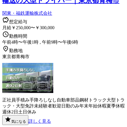
輸送の大型ドライバー｜東京都青梅市
関東・福鉄運輸株式会社
想定給与
月給￥250,000〜￥300,000
勤務時間
午前4時〜午後1時 , 午前9時〜午後6時
勤務地
東京都青梅市
正社員
手積み手降ろしなし
自動車部品
鋼材
トラック
大型トラ
ック・大型免許
未経験者歓迎
日勤のみ
年末年始休暇
夏季休暇
週休2日
土日休み
詳しく見る
気になる