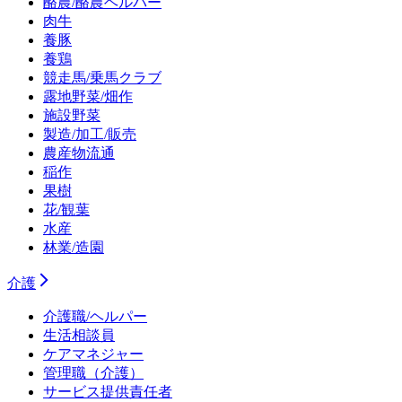
酪農/酪農ヘルパー
肉牛
養豚
養鶏
競走馬/乗馬クラブ
露地野菜/畑作
施設野菜
製造/加工/販売
農産物流通
稲作
果樹
花/観葉
水産
林業/造園
介護
介護職/ヘルパー
生活相談員
ケアマネジャー
管理職（介護）
サービス提供責任者