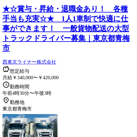
★☆賞与・昇給・退職金あり！ 各種
手当も充実☆★ 1人1車制で快適に仕
事ができます！ 一般貨物配送の大型
トラックドライバー募集｜東京都青梅
市
西東京ライナー株式会社
想定給与
月給￥340,000〜￥420,000
勤務時間
午前4時30分〜午後3時
勤務地
東京都青梅市