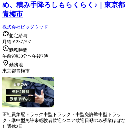
め、積み手降ろしもらくらく♪｜東京都
青梅市
株式会社ビッグウッド
想定給与
月給￥237,797
勤務時間
午前9時30分〜午後7時
勤務地
東京都青梅市
正社員
集配
トラック
中型トラック・中型免許
準中型トラッ
ク・準中型免許
未経験者歓迎
シニア歓迎
日勤のみ
残業ほぼな
し
週休2日