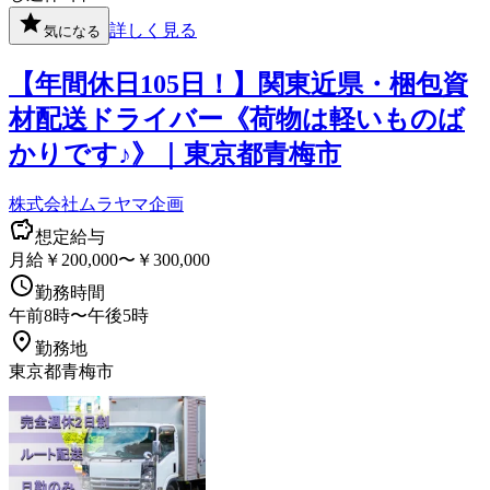
詳しく見る
気になる
【年間休日105日！】関東近県・梱包資
材配送ドライバー《荷物は軽いものば
かりです♪》｜東京都青梅市
株式会社ムラヤマ企画
想定給与
月給￥200,000〜￥300,000
勤務時間
午前8時〜午後5時
勤務地
東京都青梅市