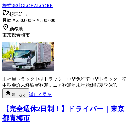
株式会社GLOBALCORE
想定給与
月給￥230,000〜￥300,000
勤務地
東京都青梅市
正社員
トラック
中型トラック・中型免許
準中型トラック・準
中型免許
未経験者歓迎
シニア歓迎
年末年始休暇
夏季休暇
詳しく見る
気になる
【完全週休2日制！】ドライバー｜東京
都青梅市