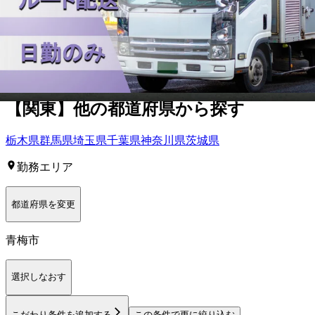
東京都
青梅市
の人気条件から探す
正社員
トラック
中型トラック・中型免許
大型トラック・大型
免許
タクシー
【
関東
】他の都道府県から
探す
栃木県
群馬県
埼玉県
千葉県
神奈川県
茨城県
勤務エリア
都道府県を変更
青梅市
選択しなおす
こだわり条件を追加する
この条件で更に絞り込む