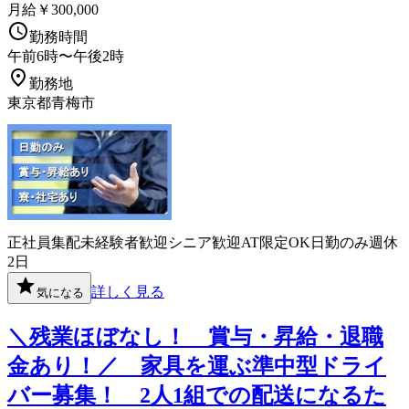
月給￥300,000
勤務時間
午前6時〜午後2時
勤務地
東京都青梅市
正社員
集配
未経験者歓迎
シニア歓迎
AT限定OK
日勤のみ
週休
2日
詳しく見る
気になる
＼残業ほぼなし！ 賞与・昇給・退職
金あり！／ 家具を運ぶ準中型ドライ
バー募集！ 2人1組での配送になるた