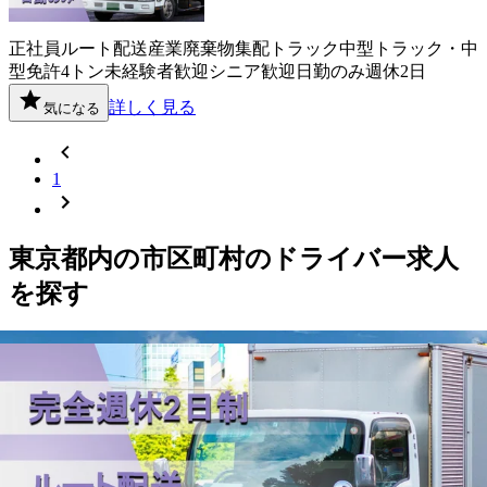
正社員
ルート配送
産業廃棄物
集配
トラック
中型トラック・中
型免許
4トン
未経験者歓迎
シニア歓迎
日勤のみ
週休2日
詳しく見る
気になる
1
東京都
内の市区町村の
ドライバー
求人
を探す
千代田区
中央区
港区
新宿区
文京区
台東区
墨田区
江東区
品川区
目黒区
大田区
世田谷区
渋谷区
中野区
杉並区
豊島区
北区
荒川区
板橋区
練馬区
足立区
葛飾区
江戸川区
八王子市
立川市
武蔵野市
三鷹市
青梅市
府中市
昭島市
調布市
町田市
小金井市
小平市
日野
市
東村山市
国分寺市
国立市
福生市
狛江市
東大和市
清瀬市
東久
留米市
武蔵村山市
多摩市
稲城市
羽村市
あきる野市
西東京市
西
多摩郡瑞穂町
西多摩郡日の出町
西多摩郡奥多摩町