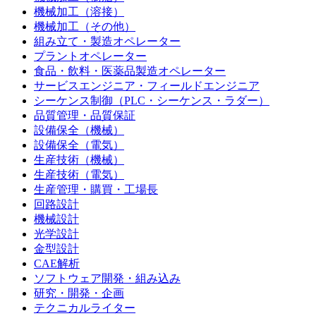
機械加工（溶接）
機械加工（その他）
組み立て・製造オペレーター
プラントオペレーター
食品・飲料・医薬品製造オペレーター
サービスエンジニア・フィールドエンジニア
シーケンス制御（PLC・シーケンス・ラダー）
品質管理・品質保証
設備保全（機械）
設備保全（電気）
生産技術（機械）
生産技術（電気）
生産管理・購買・工場長
回路設計
機械設計
光学設計
金型設計
CAE解析
ソフトウェア開発・組み込み
研究・開発・企画
テクニカルライター