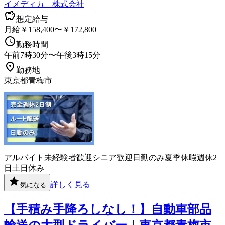
イメディカ 株式会社
想定給与
月給￥158,400〜￥172,800
勤務時間
午前7時30分〜午後3時15分
勤務地
東京都青梅市
アルバイト
未経験者歓迎
シニア歓迎
日勤のみ
夏季休暇
週休2
日
土日休み
詳しく見る
気になる
【手積み手降ろしなし！】自動車部品