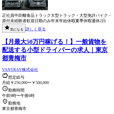
正社員
中距離
食品
トラック
大型トラック・大型免許
バイク・
原付
未経験者歓迎
日勤のみ
年末年始休暇
夏季休暇
週休2日
詳しく見る
気になる
【月最大50万円稼げる！】一般貨物を
配送する小型ドライバーの求人｜東京
都青梅市
VANTRAY株式会社
想定給与
月給￥250,000〜￥500,000
勤務時間
午前9時〜午後6時
勤務地
東京都青梅市