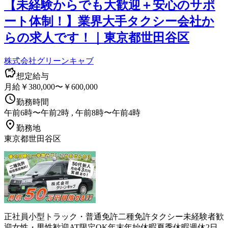
【未経験からでも大歓迎＋安心のサポ
ート体制！】業界大手タクシー会社か
らの求人です！｜東京都世田谷区
株式会社グリーンキャブ
想定給与
月給￥380,000〜￥600,000
勤務時間
午前6時〜午前2時 , 午前8時〜午前4時
勤務地
東京都世田谷区
正社員
小型トラック・普通免許
二種免許
タクシー
未経験者歓
迎
女性・男性歓迎
AT限定OK
年末年始休暇
夏季休暇
週休2日