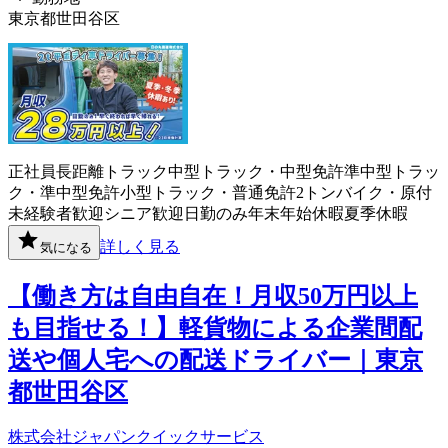
東京都世田谷区
正社員
長距離
トラック
中型トラック・中型免許
準中型トラッ
ク・準中型免許
小型トラック・普通免許
2トン
バイク・原付
未経験者歓迎
シニア歓迎
日勤のみ
年末年始休暇
夏季休暇
詳しく見る
気になる
【働き方は自由自在！月収50万円以上
も目指せる！】軽貨物による企業間配
送や個人宅への配送ドライバー｜東京
都世田谷区
株式会社ジャパンクイックサービス