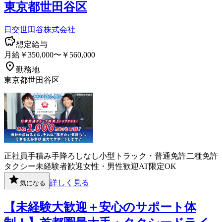
東京都世田谷区
日交世田谷株式会社
想定給与
月給￥350,000〜￥560,000
勤務地
東京都世田谷区
正社員
手積み手降ろしなし
小型トラック・普通免許
二種免許
タクシー
未経験者歓迎
女性・男性歓迎
AT限定OK
詳しく見る
気になる
【未経験大歓迎＋安心のサポート体