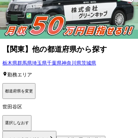
東京都
世田谷区
の人気条件から探す
正社員
トラック
長距離
中型トラック・中型免許
大型トラッ
ク・大型免許
タクシー
ダンプ
【
関東
】他の都道府県から
探す
栃木県
群馬県
埼玉県
千葉県
神奈川県
茨城県
勤務エリア
都道府県を変更
世田谷区
選択しなおす