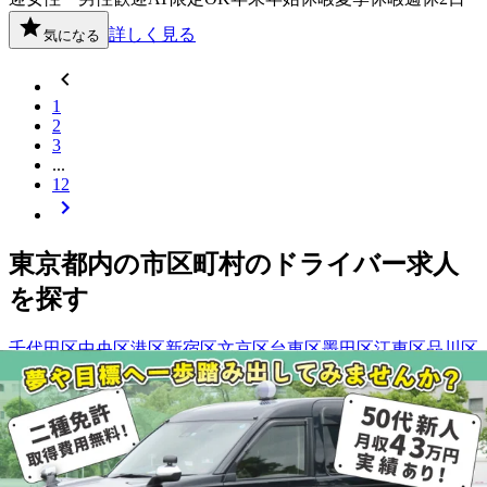
詳しく見る
気になる
1
2
3
...
12
東京都
内の市区町村の
ドライバー
求人
を探す
千代田区
中央区
港区
新宿区
文京区
台東区
墨田区
江東区
品川区
目黒区
大田区
世田谷区
渋谷区
中野区
杉並区
豊島区
北区
荒川区
板橋区
練馬区
足立区
葛飾区
江戸川区
八王子市
立川市
武蔵野市
三鷹市
青梅市
府中市
昭島市
調布市
町田市
小金井市
小平市
日野
市
東村山市
国分寺市
国立市
福生市
狛江市
東大和市
清瀬市
東久
留米市
武蔵村山市
多摩市
稲城市
羽村市
あきる野市
西東京市
西
多摩郡瑞穂町
西多摩郡日の出町
西多摩郡奥多摩町