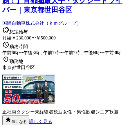
制！】首都圏最大手・タクシードライ
バー｜東京都世田谷区
国際自動車株式会社（ｋｍグループ）
想定給与
月給￥230,000〜￥500,000
勤務時間
午前6時〜午後3時 , 午前7時〜午前2時 , 午後6時〜午前3時
勤務地
東京都世田谷区
正社員
タクシー
未経験者歓迎
女性・男性歓迎
シニア歓迎
詳しく見る
気になる