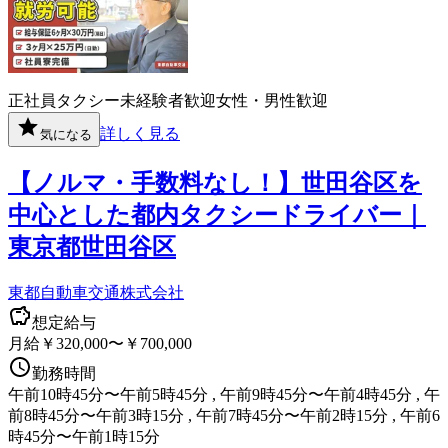
正社員
タクシー
未経験者歓迎
女性・男性歓迎
詳しく見る
気になる
【ノルマ・手数料なし！】世田谷区を
中心とした都内タクシードライバー｜
東京都世田谷区
東都自動車交通株式会社
想定給与
月給￥320,000〜￥700,000
勤務時間
午前10時45分〜午前5時45分 , 午前9時45分〜午前4時45分 , 午
前8時45分〜午前3時15分 , 午前7時45分〜午前2時15分 , 午前6
時45分〜午前1時15分