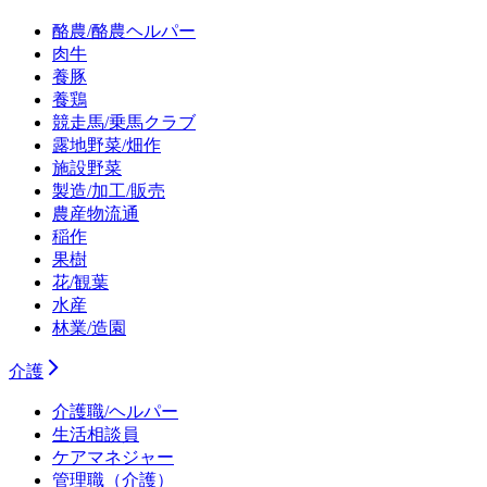
酪農/酪農ヘルパー
肉牛
養豚
養鶏
競走馬/乗馬クラブ
露地野菜/畑作
施設野菜
製造/加工/販売
農産物流通
稲作
果樹
花/観葉
水産
林業/造園
介護
介護職/ヘルパー
生活相談員
ケアマネジャー
管理職（介護）