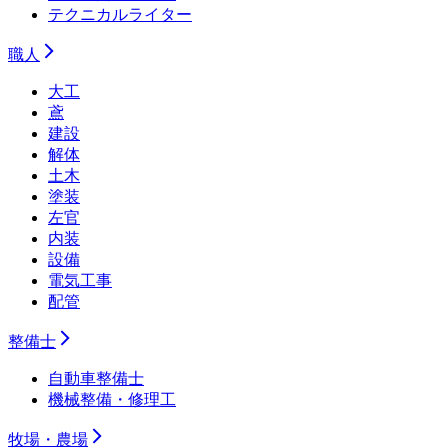
テクニカルライター
職人
大工
鳶
建設
解体
土木
塗装
左官
内装
設備
電気工事
配管
整備士
自動車整備士
機械整備・修理工
牧場・農場