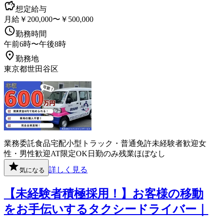
想定給与
月給￥200,000〜￥500,000
勤務時間
午前6時〜午後8時
勤務地
東京都世田谷区
業務委託
食品
宅配
小型トラック・普通免許
未経験者歓迎
女
性・男性歓迎
AT限定OK
日勤のみ
残業ほぼなし
詳しく見る
気になる
【未経験者積極採用！】お客様の移動
をお手伝いするタクシードライバー｜