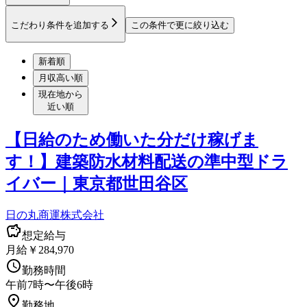
こだわり条件を追加する
この条件で更に絞り込む
新着順
月収高い順
現在地から
近い順
【日給のため働いた分だけ稼げま
す！】建築防水材料配送の準中型ドラ
イバー｜東京都世田谷区
日の丸商運株式会社
想定給与
月給￥284,970
勤務時間
午前7時〜午後6時
勤務地