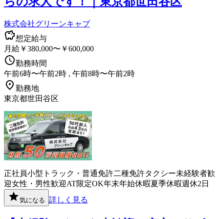
らの求人です！｜東京都世田谷区
株式会社グリーンキャブ
想定給与
月給￥380,000〜￥600,000
勤務時間
午前6時〜午前2時 , 午前8時〜午前2時
勤務地
東京都世田谷区
正社員
小型トラック・普通免許
二種免許
タクシー
未経験者歓
迎
女性・男性歓迎
AT限定OK
年末年始休暇
夏季休暇
週休2日
詳しく見る
気になる