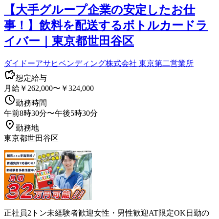
【大手グループ企業の安定したお仕
事！】飲料を配送するボトルカードラ
イバー｜東京都世田谷区
ダイドーアサヒベンディング株式会社 東京第二営業所
想定給与
月給￥262,000〜￥324,000
勤務時間
午前8時30分〜午後5時30分
勤務地
東京都世田谷区
正社員
2トン
未経験者歓迎
女性・男性歓迎
AT限定OK
日勤の