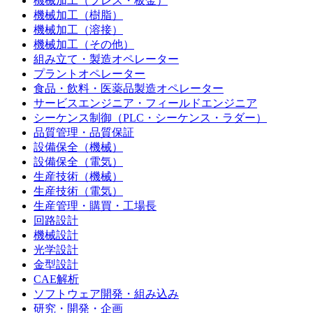
機械加工（プレス・板金）
機械加工（樹脂）
機械加工（溶接）
機械加工（その他）
組み立て・製造オペレーター
プラントオペレーター
食品・飲料・医薬品製造オペレーター
サービスエンジニア・フィールドエンジニア
シーケンス制御（PLC・シーケンス・ラダー）
品質管理・品質保証
設備保全（機械）
設備保全（電気）
生産技術（機械）
生産技術（電気）
生産管理・購買・工場長
回路設計
機械設計
光学設計
金型設計
CAE解析
ソフトウェア開発・組み込み
研究・開発・企画