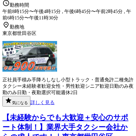
勤務時間
午前8時15分〜午後4時15分 , 午後6時45分〜午前2時45分 , 午
前6時15分〜午後11時30分
勤務地
東京都世田谷区
正社員
手積み手降ろしなし
小型トラック・普通免許
二種免許
タクシー
未経験者歓迎
女性・男性歓迎
シニア歓迎
日勤のみ
夜
勤のみ
日勤・夜勤選択可能
週休2日
詳しく見る
気になる
【未経験からでも大歓迎＋安心のサポ
ート体制！】業界大手タクシー会社か