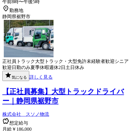
午前8時〜午後5時
勤務地
静岡県裾野市
正社員
トラック
大型トラック・大型免許
未経験者歓迎
シニア
歓迎
日勤のみ
夏季休暇
週休2日
土日休み
詳しく見る
気になる
【正社員募集】大型トラックドライバ
ー｜静岡県裾野市
株式会社 スソノ物流
想定給与
月給￥186,000