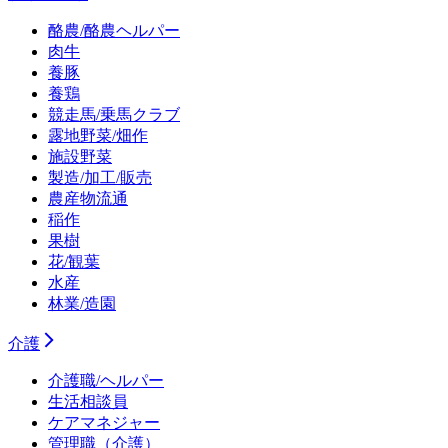
酪農/酪農ヘルパー
肉牛
養豚
養鶏
競走馬/乗馬クラブ
露地野菜/畑作
施設野菜
製造/加工/販売
農産物流通
稲作
果樹
花/観葉
水産
林業/造園
介護
介護職/ヘルパー
生活相談員
ケアマネジャー
管理職（介護）