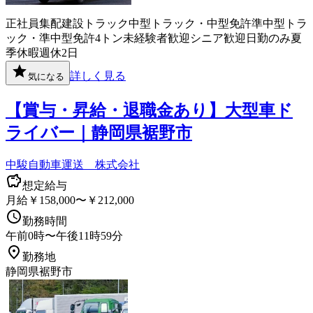
正社員
集配
建設
トラック
中型トラック・中型免許
準中型トラ
ック・準中型免許
4トン
未経験者歓迎
シニア歓迎
日勤のみ
夏
季休暇
週休2日
詳しく見る
気になる
【賞与・昇給・退職金あり】大型車ド
ライバー｜静岡県裾野市
中駿自動車運送 株式会社
想定給与
月給￥158,000〜￥212,000
勤務時間
午前0時〜午後11時59分
勤務地
静岡県裾野市