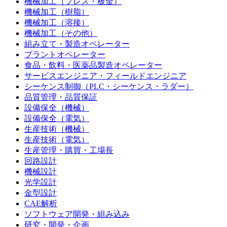
機械加工（プレス・板金）
機械加工（樹脂）
機械加工（溶接）
機械加工（その他）
組み立て・製造オペレーター
プラントオペレーター
食品・飲料・医薬品製造オペレーター
サービスエンジニア・フィールドエンジニア
シーケンス制御（PLC・シーケンス・ラダー）
品質管理・品質保証
設備保全（機械）
設備保全（電気）
生産技術（機械）
生産技術（電気）
生産管理・購買・工場長
回路設計
機械設計
光学設計
金型設計
CAE解析
ソフトウェア開発・組み込み
研究・開発・企画