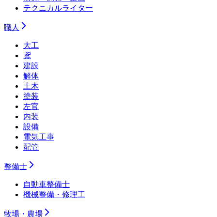
テクニカルライター
職人
大工
鳶
建設
解体
土木
塗装
左官
内装
設備
電気工事
配管
整備士
自動車整備士
機械整備・修理工
牧場・農場