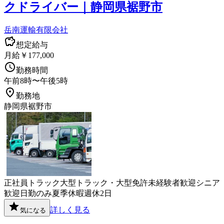
クドライバー｜静岡県裾野市
岳南運輸有限会社
想定給与
月給￥177,000
勤務時間
午前8時〜午後5時
勤務地
静岡県裾野市
正社員
トラック
大型トラック・大型免許
未経験者歓迎
シニア
歓迎
日勤のみ
夏季休暇
週休2日
詳しく見る
気になる