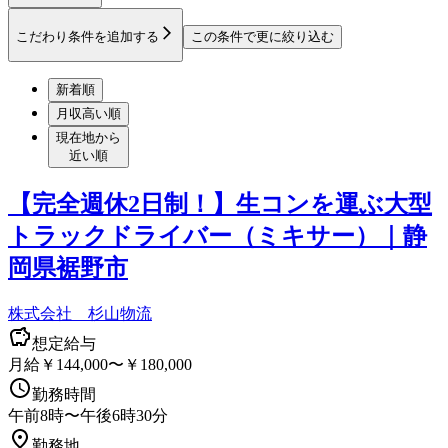
こだわり条件を追加する
この条件で更に絞り込む
新着順
月収高い順
現在地から
近い順
【完全週休2日制！】生コンを運ぶ大型
トラックドライバー（ミキサー）｜静
岡県裾野市
株式会社 杉山物流
想定給与
月給￥144,000〜￥180,000
勤務時間
午前8時〜午後6時30分
勤務地