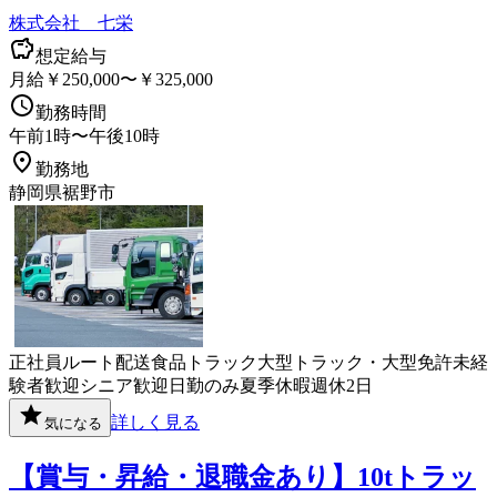
株式会社 七栄
想定給与
月給￥250,000〜￥325,000
勤務時間
午前1時〜午後10時
勤務地
静岡県裾野市
正社員
ルート配送
食品
トラック
大型トラック・大型免許
未経
験者歓迎
シニア歓迎
日勤のみ
夏季休暇
週休2日
詳しく見る
気になる
【賞与・昇給・退職金あり】10tトラッ