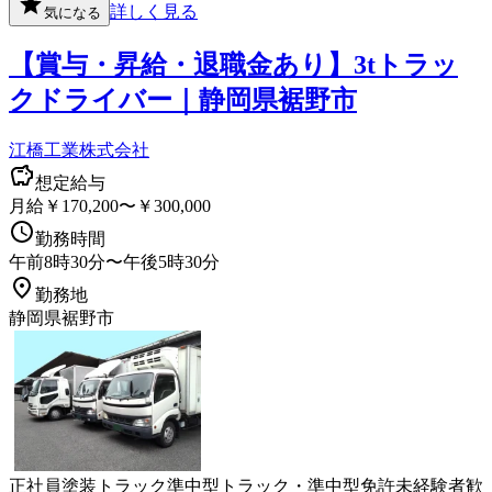
詳しく見る
気になる
【賞与・昇給・退職金あり】3tトラッ
クドライバー｜静岡県裾野市
江橋工業株式会社
想定給与
月給￥170,200〜￥300,000
勤務時間
午前8時30分〜午後5時30分
勤務地
静岡県裾野市
正社員
塗装
トラック
準中型トラック・準中型免許
未経験者歓