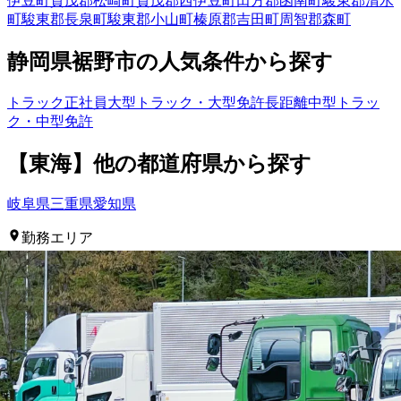
伊豆町
賀茂郡松崎町
賀茂郡西伊豆町
田方郡函南町
駿東郡清水
町
駿東郡長泉町
駿東郡小山町
榛原郡吉田町
周智郡森町
静岡県
裾野市
の人気条件から探す
トラック
正社員
大型トラック・大型免許
長距離
中型トラッ
ク・中型免許
【
東海
】他の都道府県から
探す
岐阜県
三重県
愛知県
勤務エリア
都道府県を変更
裾野市
選択しなおす