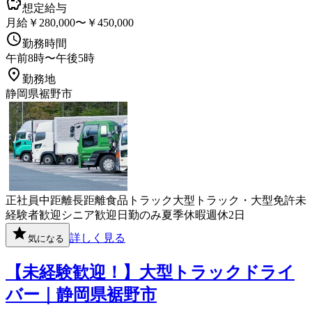
想定給与
月給￥280,000〜￥450,000
勤務時間
午前8時〜午後5時
勤務地
静岡県裾野市
正社員
中距離
長距離
食品
トラック
大型トラック・大型免許
未
経験者歓迎
シニア歓迎
日勤のみ
夏季休暇
週休2日
詳しく見る
気になる
【未経験歓迎！】大型トラックドライ
バー｜静岡県裾野市