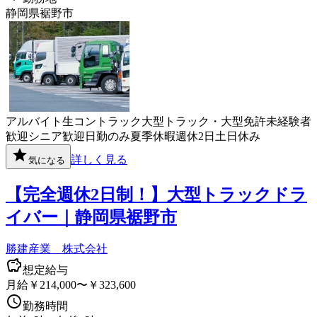
静岡県裾野市
アルバイト
生コン
トラック
大型トラック・大型免許
未経験者
歓迎
シニア歓迎
日勤のみ
夏季休暇
週休2日
土日休み
詳しく見る
気になる
【完全週休2日制！】大型トラックドラ
イバー｜静岡県裾野市
勝建産業 株式会社
想定給与
月給￥214,000〜￥323,600
勤務時間