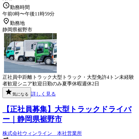
勤務時間
午前0時〜午後11時59分
勤務地
静岡県裾野市
正社員
中距離
トラック
大型トラック・大型免許
4トン
未経験
者歓迎
シニア歓迎
日勤のみ
夏季休暇
週休2日
詳しく見る
気になる
【正社員募集】大型トラックドライバ
ー｜静岡県裾野市
株式会社ウィンライン 本社営業所