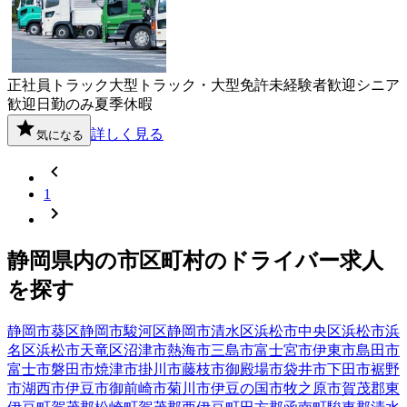
正社員
トラック
大型トラック・大型免許
未経験者歓迎
シニア
歓迎
日勤のみ
夏季休暇
詳しく見る
気になる
1
静岡県
内の市区町村の
ドライバー
求人
を探す
静岡市葵区
静岡市駿河区
静岡市清水区
浜松市中央区
浜松市浜
名区
浜松市天竜区
沼津市
熱海市
三島市
富士宮市
伊東市
島田市
富士市
磐田市
焼津市
掛川市
藤枝市
御殿場市
袋井市
下田市
裾野
市
湖西市
伊豆市
御前崎市
菊川市
伊豆の国市
牧之原市
賀茂郡東