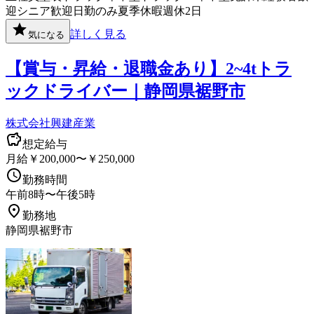
迎
シニア歓迎
日勤のみ
夏季休暇
週休2日
詳しく見る
気になる
【賞与・昇給・退職金あり】2~4tトラ
ックドライバー｜静岡県裾野市
株式会社興建産業
想定給与
月給￥200,000〜￥250,000
勤務時間
午前8時〜午後5時
勤務地
静岡県裾野市