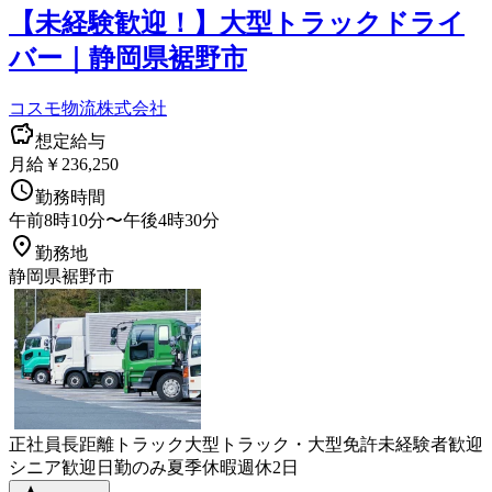
【未経験歓迎！】大型トラックドライ
バー｜静岡県裾野市
コスモ物流株式会社
想定給与
月給￥236,250
勤務時間
午前8時10分〜午後4時30分
勤務地
静岡県裾野市
正社員
長距離
トラック
大型トラック・大型免許
未経験者歓迎
シニア歓迎
日勤のみ
夏季休暇
週休2日