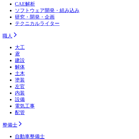
CAE解析
ソフトウェア開発・組み込み
研究・開発・企画
テクニカルライター
職人
大工
鳶
建設
解体
土木
塗装
左官
内装
設備
電気工事
配管
整備士
自動車整備士