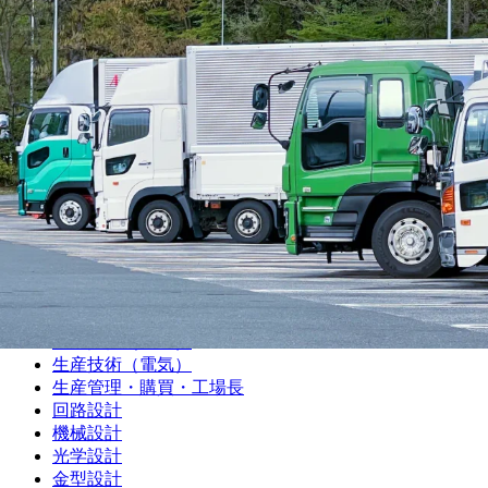
機械加工（旋盤）
機械加工（マシニング）
機械加工（プレス・板金）
機械加工（樹脂）
機械加工（溶接）
機械加工（その他）
組み立て・製造オペレーター
プラントオペレーター
食品・飲料・医薬品製造オペレーター
サービスエンジニア・フィールドエンジニア
シーケンス制御（PLC・シーケンス・ラダー）
品質管理・品質保証
設備保全（機械）
設備保全（電気）
生産技術（機械）
生産技術（電気）
生産管理・購買・工場長
回路設計
機械設計
光学設計
金型設計