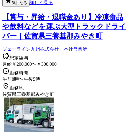
詳しく見る
気になる
【賞与・昇給・退職金あり】冷凍食品
や飲料などを運ぶ大型トラックドライ
バー｜佐賀県三養基郡みやき町
ジェーライン九州株式会社 本社営業所
想定給与
月給￥200,000〜￥300,000
勤務時間
午前8時〜午後5時
勤務地
佐賀県三養基郡みやき町