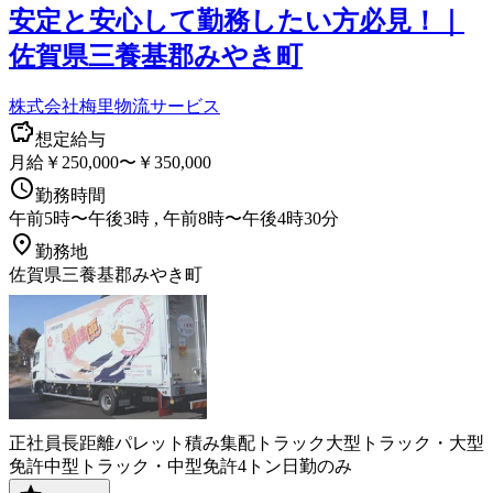
安定と安心して勤務したい方必見！｜
佐賀県三養基郡みやき町
株式会社梅里物流サービス
想定給与
月給￥250,000〜￥350,000
勤務時間
午前5時〜午後3時 , 午前8時〜午後4時30分
勤務地
佐賀県三養基郡みやき町
正社員
長距離
パレット積み
集配
トラック
大型トラック・大型
免許
中型トラック・中型免許
4トン
日勤のみ