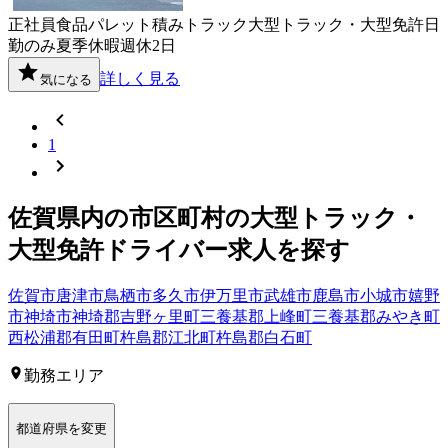
正社員
食品
パレット積み
トラック
大型トラック・大型免許
日
勤のみ
夏季休暇
週休2日
詳しく見る
気になる
1
佐賀県
内の市区町村の
大型トラック・
大型免許
ドライバー
求人を探す
佐賀市
唐津市
鳥栖市
多久市
伊万里市
武雄市
鹿島市
小城市
嬉野
市
神埼市
神埼郡吉野ヶ里町
三養基郡上峰町
三養基郡みやき町
西松浦郡有田町
杵島郡江北町
杵島郡白石町
勤務エリア
都道府県を変更