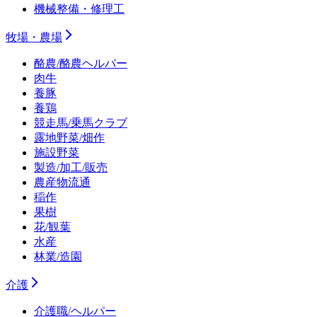
機械整備・修理工
牧場・農場
酪農/酪農ヘルパー
肉牛
養豚
養鶏
競走馬/乗馬クラブ
露地野菜/畑作
施設野菜
製造/加工/販売
農産物流通
稲作
果樹
花/観葉
水産
林業/造園
介護
介護職/ヘルパー