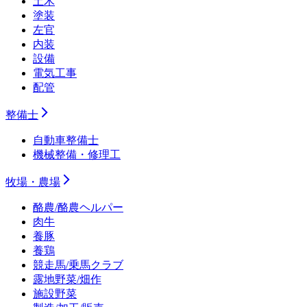
土木
塗装
左官
内装
設備
電気工事
配管
整備士
自動車整備士
機械整備・修理工
牧場・農場
酪農/酪農ヘルパー
肉牛
養豚
養鶏
競走馬/乗馬クラブ
露地野菜/畑作
施設野菜