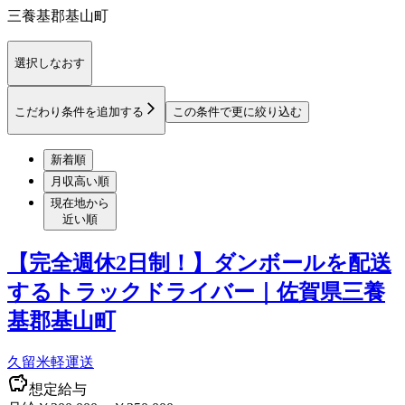
三養基郡基山町
選択しなおす
こだわり条件を追加する
この条件で更に絞り込む
新着順
月収高い順
現在地から
近い順
【完全週休2日制！】ダンボールを配送
するトラックドライバー｜佐賀県三養
基郡基山町
久留米軽運送
想定給与