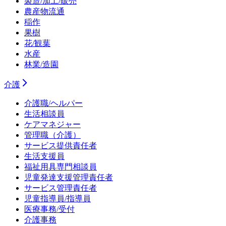
製造/加工/販売
農産物流通
稲作
果樹
花/観葉
水産
林業/造園
介護
介護職/ヘルパー
生活相談員
ケアマネジャー
管理職（介護）
サービス提供責任者
生活支援員
福祉用具専門相談員
児童発達支援管理責任者
サービス管理責任者
児童指導員/指導員
医療事務/受付
介護事務