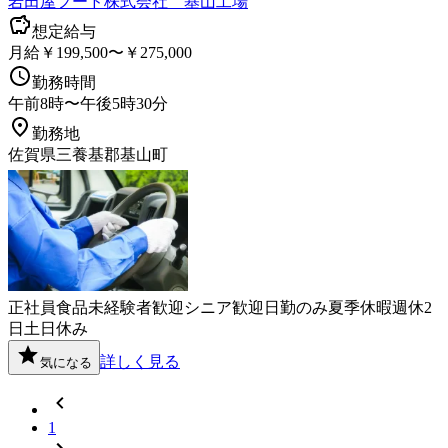
岩田屋フード株式会社 基山工場
想定給与
月給￥199,500〜￥275,000
勤務時間
午前8時〜午後5時30分
勤務地
佐賀県三養基郡基山町
正社員
食品
未経験者歓迎
シニア歓迎
日勤のみ
夏季休暇
週休2
日
土日休み
詳しく見る
気になる
1