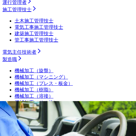
運行管理者
施工管理技士
土木施工管理技士
電気工事施工管理技士
建築施工管理技士
管工事施工管理技士
電気主任技術者
製造職
機械加工（旋盤）
機械加工（マシニング）
機械加工（プレス・板金）
機械加工（樹脂）
機械加工（溶接）
機械加工（その他）
組み立て・製造オペレーター
プラントオペレーター
食品・飲料・医薬品製造オペレーター
サービスエンジニア・フィールドエンジニア
シーケンス制御（PLC・シーケンス・ラダー）