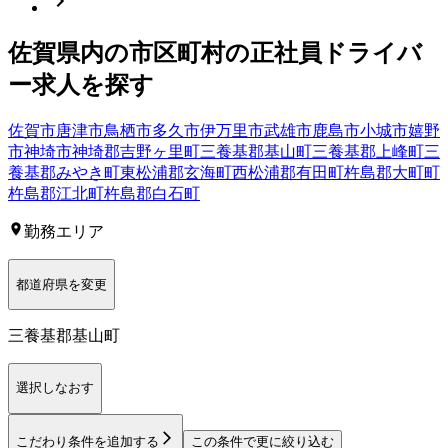
佐賀県
内の市区町村の
正社員
ドライバ
ー
求人を探す
佐賀市
唐津市
鳥栖市
多久市
伊万里市
武雄市
鹿島市
小城市
嬉野
市
神埼市
神埼郡吉野ヶ里町
三養基郡基山町
三養基郡上峰町
三
養基郡みやき町
東松浦郡玄海町
西松浦郡有田町
杵島郡大町町
杵島郡江北町
杵島郡白石町
勤務エリア
都道府県を変更
三養基郡基山町
選択しなおす
こだわり条件を追加する
この条件で更に絞り込む