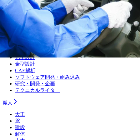
品質管理・品質保証
設備保全（機械）
設備保全（電気）
生産技術（機械）
生産技術（電気）
生産管理・購買・工場長
回路設計
機械設計
光学設計
金型設計
CAE解析
ソフトウェア開発・組み込み
研究・開発・企画
テクニカルライター
職人
大工
鳶
建設
解体