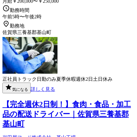
月給￥200,000〜￥250,000
勤務時間
午前5時〜午後2時
勤務地
佐賀県三養基郡基山町
正社員
トラック
日勤のみ
夏季休暇
週休2日
土日休み
詳しく見る
気になる
【完全週休2日制！】食肉・食品・加工
品の配送ドライバー｜佐賀県三養基郡
基山町