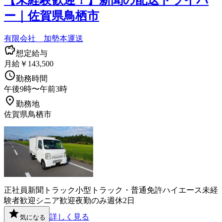
【未経験歓迎！】新聞の配送ドライバ
ー｜佐賀県鳥栖市
有限会社 加勢本運送
想定給与
月給￥143,500
勤務時間
午後9時〜午前3時
勤務地
佐賀県鳥栖市
正社員
新聞
トラック
小型トラック・普通免許
ハイエース
未経
験者歓迎
シニア歓迎
夜勤のみ
週休2日
詳しく見る
気になる