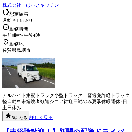
株式会社 ほっとキッチン
想定給与
月給￥138,240
勤務時間
午前8時〜午後4時
勤務地
佐賀県鳥栖市
アルバイト
集配
トラック
小型トラック・普通免許
軽トラック
軽自動車
未経験者歓迎
シニア歓迎
日勤のみ
夏季休暇
週休2日
土日休み
詳しく見る
気になる