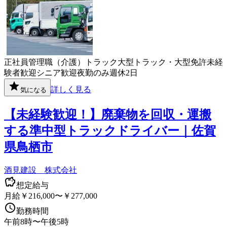
正社員
管理職（介護）
トラック
大型トラック・大型免許
未経
験者歓迎
シニア歓迎
夜勤のみ
週休2日
詳しく見る
気になる
【未経験歓迎！】廃棄物を回収・運搬
する準中型トラックドライバー｜佐賀
県鳥栖市
酒見建設 株式会社
想定給与
月給￥216,000〜￥277,000
勤務時間
午前8時〜午後5時