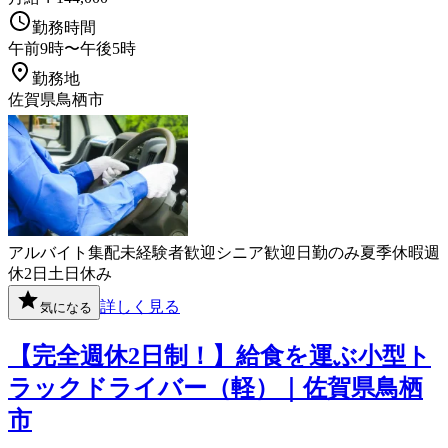
勤務時間
午前9時〜午後5時
勤務地
佐賀県鳥栖市
アルバイト
集配
未経験者歓迎
シニア歓迎
日勤のみ
夏季休暇
週
休2日
土日休み
詳しく見る
気になる
【完全週休2日制！】給食を運ぶ小型ト
ラックドライバー（軽）｜佐賀県鳥栖
市