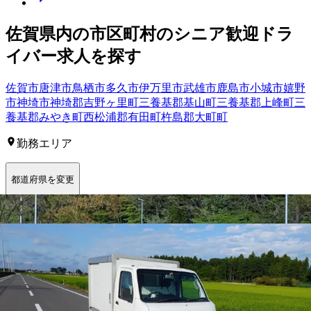
佐賀県
内の市区町村の
シニア歓迎
ドラ
イバー
求人を探す
佐賀市
唐津市
鳥栖市
多久市
伊万里市
武雄市
鹿島市
小城市
嬉野
市
神埼市
神埼郡吉野ヶ里町
三養基郡基山町
三養基郡上峰町
三
養基郡みやき町
西松浦郡有田町
杵島郡大町町
勤務エリア
都道府県を変更
鳥栖市
選択しなおす
こだわり条件を追加する
この条件で更に絞り込む