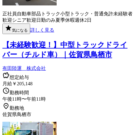
正社員
自動車部品
トラック
小型トラック・普通免許
未経験者
歓迎
シニア歓迎
日勤のみ
夏季休暇
週休2日
詳しく見る
気になる
【未経験歓迎！】中型トラックドライ
バー（チルド車）｜佐賀県鳥栖市
有田陸運 株式会社
想定給与
月給￥205,148
勤務時間
午後11時〜午前11時
勤務地
佐賀県鳥栖市