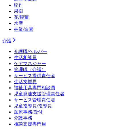
稲作
果樹
花/観葉
水産
林業/造園
介護
介護職/ヘルパー
生活相談員
ケアマネジャー
管理職（介護）
サービス提供責任者
生活支援員
福祉用具専門相談員
児童発達支援管理責任者
サービス管理責任者
児童指導員/指導員
医療事務/受付
介護事務
相談支援専門員