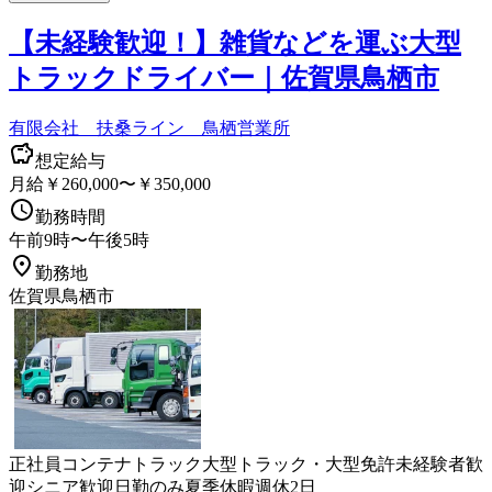
【未経験歓迎！】雑貨などを運ぶ大型
トラックドライバー｜佐賀県鳥栖市
有限会社 扶桑ライン 鳥栖営業所
想定給与
月給￥260,000〜￥350,000
勤務時間
午前9時〜午後5時
勤務地
佐賀県鳥栖市
正社員
コンテナ
トラック
大型トラック・大型免許
未経験者歓
迎
シニア歓迎
日勤のみ
夏季休暇
週休2日