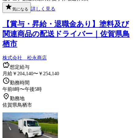
詳しく見る
気になる
【賞与・昇給・退職金あり】塗料及び
関連商品の配送ドライバー｜佐賀県鳥
栖市
株式会社 松永商店
想定給与
月給￥204,140〜￥254,140
勤務時間
午前8時〜午後5時
勤務地
佐賀県鳥栖市