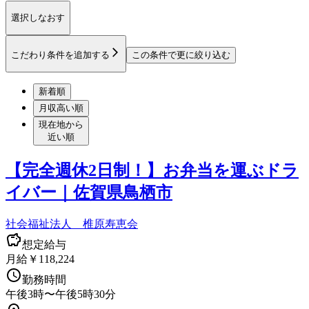
選択しなおす
こだわり条件を追加する
この条件で更に絞り込む
新着順
月収高い順
現在地から
近い順
【完全週休2日制！】お弁当を運ぶドラ
イバー｜佐賀県鳥栖市
社会福祉法人 椎原寿恵会
想定給与
月給￥118,224
勤務時間
午後3時〜午後5時30分