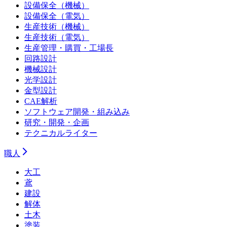
設備保全（機械）
設備保全（電気）
生産技術（機械）
生産技術（電気）
生産管理・購買・工場長
回路設計
機械設計
光学設計
金型設計
CAE解析
ソフトウェア開発・組み込み
研究・開発・企画
テクニカルライター
職人
大工
鳶
建設
解体
土木
塗装