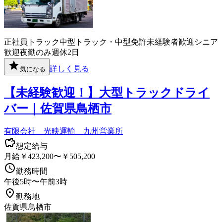
正社員
トラック
中型トラック・中型免許
未経験者歓迎
シニア
歓迎
夜勤のみ
週休2日
詳しく見る
気になる
【未経験歓迎！】大型トラックドライ
バー｜佐賀県鳥栖市
有限会社 光映運輸 九州営業所
想定給与
月給￥423,200〜￥505,200
勤務時間
午後5時〜午前3時
勤務地
佐賀県鳥栖市