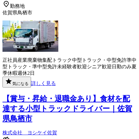
勤務地
佐賀県鳥栖市
正社員
産業廃棄物
集配
トラック
中型トラック・中型免許
準中
型トラック・準中型免許
未経験者歓迎
シニア歓迎
日勤のみ
夏
季休暇
週休2日
詳しく見る
気になる
【賞与・昇給・退職金あり】食材を配
達する小型トラックドライバー｜佐賀
県鳥栖市
株式会社 ヨシケイ佐賀