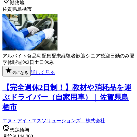
勤務地
佐賀県鳥栖市
アルバイト
食品
宅配
集配
未経験者歓迎
シニア歓迎
日勤のみ
夏
季休暇
週休2日
土日休み
詳しく見る
気になる
【完全週休2日制！】教材や消耗品を運
ぶドライバー（自家用車）｜佐賀県鳥
栖市
エヌ・アイ・エスソリューションズ 株式会社
想定給与
月給￥144,000