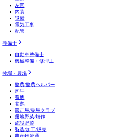
左官
内装
設備
電気工事
配管
整備士
自動車整備士
機械整備・修理工
牧場・農場
酪農/酪農ヘルパー
肉牛
養豚
養鶏
競走馬/乗馬クラブ
露地野菜/畑作
施設野菜
製造/加工/販売
農産物流通