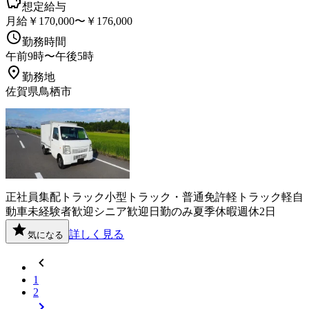
想定給与
月給￥170,000〜￥176,000
勤務時間
午前9時〜午後5時
勤務地
佐賀県鳥栖市
正社員
集配
トラック
小型トラック・普通免許
軽トラック
軽自
動車
未経験者歓迎
シニア歓迎
日勤のみ
夏季休暇
週休2日
詳しく見る
気になる
1
2