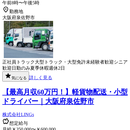
午前8時〜午後5時
勤務地
大阪府泉佐野市
正社員
トラック
大型トラック・大型免許
未経験者歓迎
シニア
歓迎
日勤のみ
夏季休暇
週休2日
詳しく見る
気になる
【最高月収60万円！】軽貨物配送・小型
ドライバー｜大阪府泉佐野市
株式会社LINGs
想定給与
月給￥350,000〜￥600,000