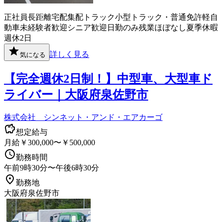
正社員
長距離
宅配
集配
トラック
小型トラック・普通免許
軽自
動車
未経験者歓迎
シニア歓迎
日勤のみ
残業ほぼなし
夏季休暇
週休2日
詳しく見る
気になる
【完全週休2日制！】中型車、大型車ド
ライバー｜大阪府泉佐野市
株式会社 シンネット・アンド・エアカーゴ
想定給与
月給￥300,000〜￥500,000
勤務時間
午前9時30分〜午後6時30分
勤務地
大阪府泉佐野市