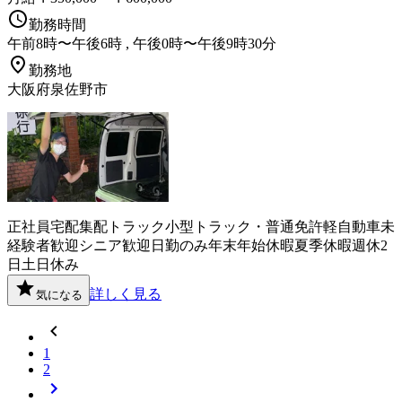
勤務時間
午前8時〜午後6時 , 午後0時〜午後9時30分
勤務地
大阪府泉佐野市
正社員
宅配
集配
トラック
小型トラック・普通免許
軽自動車
未
経験者歓迎
シニア歓迎
日勤のみ
年末年始休暇
夏季休暇
週休2
日
土日休み
詳しく見る
気になる
1
2