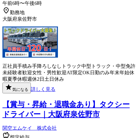
午前6時〜午後6時
勤務地
大阪府泉佐野市
正社員
手積み手降ろしなし
トラック
中型トラック・中型免許
未経験者歓迎
女性・男性歓迎
AT限定OK
日勤のみ
年末年始休
暇
夏季休暇
週休2日
土日休み
詳しく見る
気になる
【賞与・昇給・退職金あり】タクシー
ドライバー｜大阪府泉佐野市
関空エムケイ 株式会社
想定給与