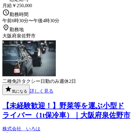
月給￥250,000
勤務時間
午前6時30分〜午後4時30分
勤務地
大阪府泉佐野市
二種免許
タクシー
日勤のみ
週休2日
詳しく見る
気になる
【未経験歓迎！】野菜等を運ぶ小型ド
ライバー（1t保冷車）｜大阪府泉佐野市
株式会社 いろは