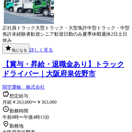
正社員
トラック
大型トラック・大型免許
中型トラック・中型
免許
未経験者歓迎
シニア歓迎
日勤のみ
夏季休暇
週休2日
土日
休み
詳しく見る
気になる
【賞与・昇給・退職金あり】トラック
ドライバー｜大阪府泉佐野市
関空運輸 株式会社
想定給与
月給￥263,000〜￥363,000
勤務時間
午前8時〜午後4時15分
勤務地