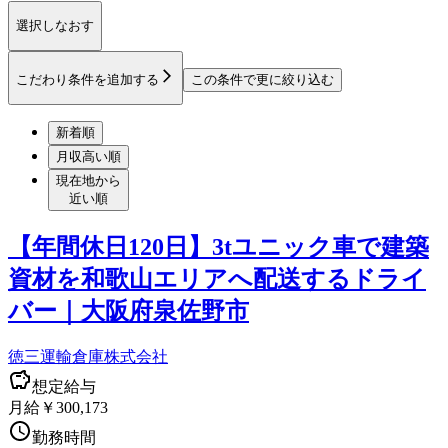
選択しなおす
こだわり条件を追加する
この条件で更に絞り込む
新着順
月収高い順
現在地から
近い順
【年間休日120日】3tユニック車で建築
資材を和歌山エリアへ配送するドライ
バー｜大阪府泉佐野市
徳三運輸倉庫株式会社
想定給与
月給￥300,173
勤務時間