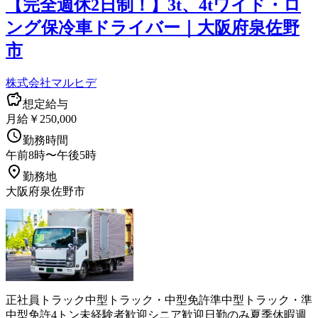
【完全週休2日制！】3t、4tワイド・ロ
ング保冷車ドライバー｜大阪府泉佐野
市
株式会社マルヒデ
想定給与
月給￥250,000
勤務時間
午前8時〜午後5時
勤務地
大阪府泉佐野市
正社員
トラック
中型トラック・中型免許
準中型トラック・準
中型免許
4トン
未経験者歓迎
シニア歓迎
日勤のみ
夏季休暇
週