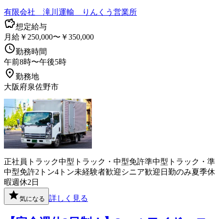
有限会社 滝川運輸 りんくう営業所
想定給与
月給￥250,000〜￥350,000
勤務時間
午前8時〜午後5時
勤務地
大阪府泉佐野市
正社員
トラック
中型トラック・中型免許
準中型トラック・準
中型免許
2トン
4トン
未経験者歓迎
シニア歓迎
日勤のみ
夏季休
暇
週休2日
詳しく見る
気になる