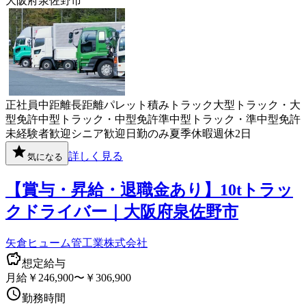
大阪府泉佐野市
正社員
中距離
長距離
パレット積み
トラック
大型トラック・大
型免許
中型トラック・中型免許
準中型トラック・準中型免許
未経験者歓迎
シニア歓迎
日勤のみ
夏季休暇
週休2日
詳しく見る
気になる
【賞与・昇給・退職金あり】10tトラッ
クドライバー｜大阪府泉佐野市
矢倉ヒューム管工業株式会社
想定給与
月給￥246,900〜￥306,900
勤務時間