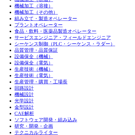
機械加工（溶接）
機械加工（その他）
組み立て・製造オペレーター
プラントオペレーター
食品・飲料・医薬品製造オペレーター
サービスエンジニア・フィールドエンジニア
シーケンス制御（PLC・シーケンス・ラダー）
品質管理・品質保証
設備保全（機械）
設備保全（電気）
生産技術（機械）
生産技術（電気）
生産管理・購買・工場長
回路設計
機械設計
光学設計
金型設計
CAE解析
ソフトウェア開発・組み込み
研究・開発・企画
テクニカルライター