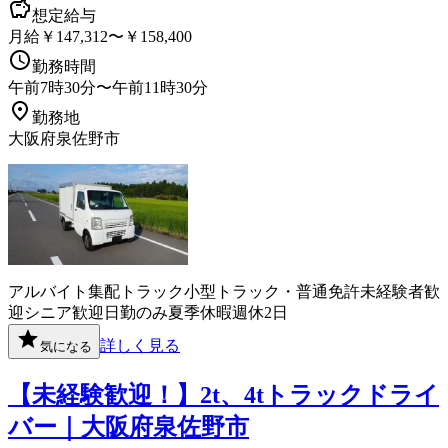
想定給与
月給￥147,312〜￥158,400
勤務時間
午前7時30分〜午前11時30分
勤務地
大阪府泉佐野市
アルバイト
集配
トラック
小型トラック・普通免許
未経験者歓
迎
シニア歓迎
日勤のみ
夏季休暇
週休2日
詳しく見る
気になる
【未経験歓迎！】2t、4tトラックドライ
バー｜大阪府泉佐野市