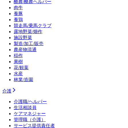
酪農/酪農ヘルパー
肉牛
養豚
養鶏
競走馬/乗馬クラブ
露地野菜/畑作
施設野菜
製造/加工/販売
農産物流通
稲作
果樹
花/観葉
水産
林業/造園
介護
介護職/ヘルパー
生活相談員
ケアマネジャー
管理職（介護）
サービス提供責任者