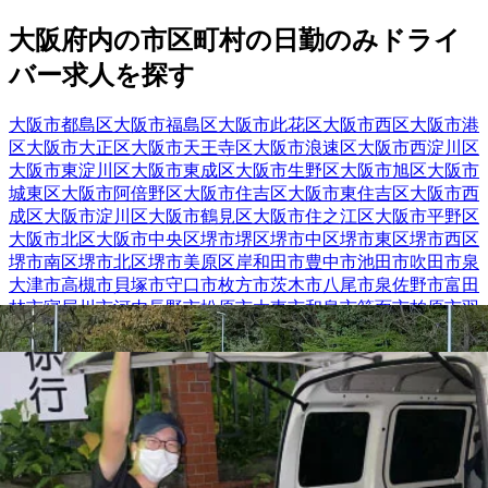
大阪府
内の市区町村の
日勤のみ
ドライ
バー
求人を探す
大阪市都島区
大阪市福島区
大阪市此花区
大阪市西区
大阪市港
区
大阪市大正区
大阪市天王寺区
大阪市浪速区
大阪市西淀川区
大阪市東淀川区
大阪市東成区
大阪市生野区
大阪市旭区
大阪市
城東区
大阪市阿倍野区
大阪市住吉区
大阪市東住吉区
大阪市西
成区
大阪市淀川区
大阪市鶴見区
大阪市住之江区
大阪市平野区
大阪市北区
大阪市中央区
堺市堺区
堺市中区
堺市東区
堺市西区
堺市南区
堺市北区
堺市美原区
岸和田市
豊中市
池田市
吹田市
泉
大津市
高槻市
貝塚市
守口市
枚方市
茨木市
八尾市
泉佐野市
富田
林市
寝屋川市
河内長野市
松原市
大東市
和泉市
箕面市
柏原市
羽
曳野市
門真市
摂津市
高石市
藤井寺市
東大阪市
泉南市
四條畷市
交野市
大阪狭山市
阪南市
三島郡島本町
泉北郡忠岡町
泉南郡熊
取町
泉南郡岬町
南河内郡太子町
南河内郡河南町
勤務エリア
都道府県を変更