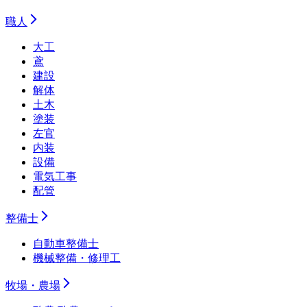
職人
大工
鳶
建設
解体
土木
塗装
左官
内装
設備
電気工事
配管
整備士
自動車整備士
機械整備・修理工
牧場・農場