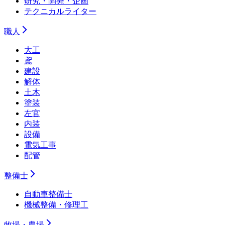
研究・開発・企画
テクニカルライター
職人
大工
鳶
建設
解体
土木
塗装
左官
内装
設備
電気工事
配管
整備士
自動車整備士
機械整備・修理工
牧場・農場