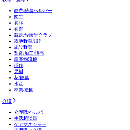
酪農/酪農ヘルパー
肉牛
養豚
養鶏
競走馬/乗馬クラブ
露地野菜/畑作
施設野菜
製造/加工/販売
農産物流通
稲作
果樹
花/観葉
水産
林業/造園
介護
介護職/ヘルパー
生活相談員
ケアマネジャー