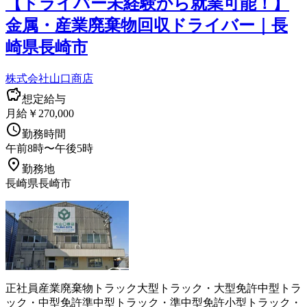
【ドライバー未経験から就業可能！】
金属・産業廃棄物回収ドライバー｜長
崎県長崎市
株式会社山口商店
想定給与
月給￥270,000
勤務時間
午前8時〜午後5時
勤務地
長崎県長崎市
正社員
産業廃棄物
トラック
大型トラック・大型免許
中型トラ
ック・中型免許
準中型トラック・準中型免許
小型トラック・