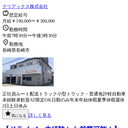
クリアックス株式会社
想定給与
月給￥190,000〜￥300,000
勤務時間
午前7時30分〜午後5時30分
勤務地
長崎県長崎市
正社員
ルート配送
トラック
小型トラック・普通免許
軽自動車
未経験者歓迎
AT限定OK
日勤のみ
年末年始休暇
夏季休暇
週休
2日
土日休み
詳しく見る
気になる