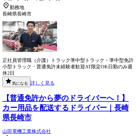
勤務地
長崎県長崎市
正社員
管理職（介護）
トラック
準中型トラック・準中型免許
小型トラック・普通免許
未経験者歓迎
AT限定OK
日勤のみ
週
休2日
詳しく見る
気になる
【普通免許から夢のドライバーへ！】
カー用品を配送するドライバー｜長崎
県長崎市
山田電機工業株式会社