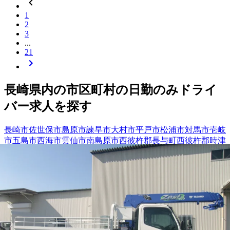
1
2
3
...
21
長崎県
内の市区町村の
日勤のみ
ドライ
バー
求人を探す
長崎市
佐世保市
島原市
諫早市
大村市
平戸市
松浦市
対馬市
壱岐
市
五島市
西海市
雲仙市
南島原市
西彼杵郡長与町
西彼杵郡時津
町
東彼杵郡東彼杵町
東彼杵郡川棚町
東彼杵郡波佐見町
北松浦
郡佐々町
南松浦郡新上五島町
【
九州・沖縄
】他の都道府県から
日勤
のみドライバー求人を
探す
福岡県
佐賀県
宮崎県
鹿児島県
沖縄県
熊本県
大分県