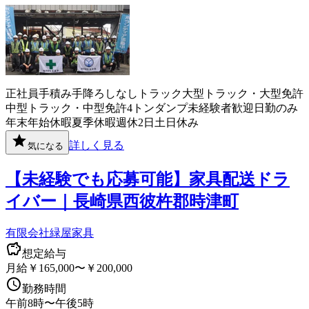
正社員
手積み手降ろしなし
トラック
大型トラック・大型免許
中型トラック・中型免許
4トン
ダンプ
未経験者歓迎
日勤のみ
年末年始休暇
夏季休暇
週休2日
土日休み
詳しく見る
気になる
【未経験でも応募可能】家具配送ドラ
イバー｜長崎県西彼杵郡時津町
有限会社緑屋家具
想定給与
月給￥165,000〜￥200,000
勤務時間
午前8時〜午後5時