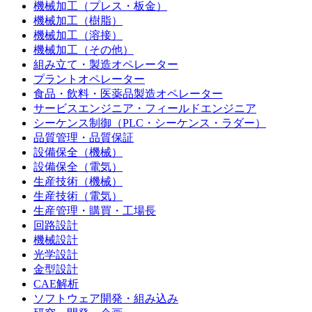
機械加工（プレス・板金）
機械加工（樹脂）
機械加工（溶接）
機械加工（その他）
組み立て・製造オペレーター
プラントオペレーター
食品・飲料・医薬品製造オペレーター
サービスエンジニア・フィールドエンジニア
シーケンス制御（PLC・シーケンス・ラダー）
品質管理・品質保証
設備保全（機械）
設備保全（電気）
生産技術（機械）
生産技術（電気）
生産管理・購買・工場長
回路設計
機械設計
光学設計
金型設計
CAE解析
ソフトウェア開発・組み込み