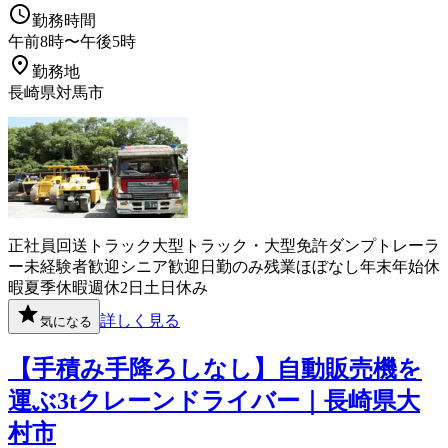
勤務時間
午前8時〜午後5時
勤務地
長崎県対馬市
正社員
回送
トラック
大型トラック・大型免許
ダンプ
トレーラ
ー
未経験者歓迎
シニア歓迎
日勤のみ
残業ほぼなし
年末年始休
暇
夏季休暇
週休2日
土日休み
詳しく見る
気になる
【手積み手降ろしなし】自動販売機を
運ぶ3tクレーンドライバー｜長崎県大
村市