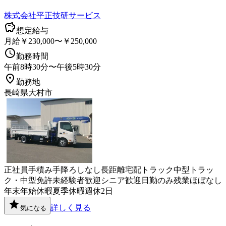
株式会社平正技研サービス
想定給与
月給￥230,000〜￥250,000
勤務時間
午前8時30分〜午後5時30分
勤務地
長崎県大村市
正社員
手積み手降ろしなし
長距離
宅配
トラック
中型トラッ
ク・中型免許
未経験者歓迎
シニア歓迎
日勤のみ
残業ほぼなし
年末年始休暇
夏季休暇
週休2日
詳しく見る
気になる