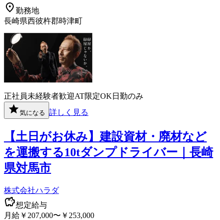
勤務地
長崎県西彼杵郡時津町
正社員
未経験者歓迎
AT限定OK
日勤のみ
詳しく見る
気になる
【土日がお休み】建設資材・廃材など
を運搬する10tダンプドライバー｜長崎
県対馬市
株式会社ハラダ
想定給与
月給￥207,000〜￥253,000