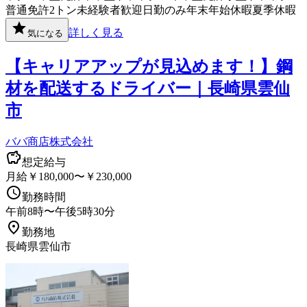
普通免許
2トン
未経験者歓迎
日勤のみ
年末年始休暇
夏季休暇
詳しく見る
気になる
【キャリアアップが見込めます！】鋼
材を配送するドライバー｜長崎県雲仙
市
ババ商店株式会社
想定給与
月給￥180,000〜￥230,000
勤務時間
午前8時〜午後5時30分
勤務地
長崎県雲仙市