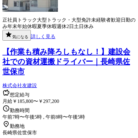
正社員
トラック
大型トラック・大型免許
未経験者歓迎
日勤の
み
年末年始休暇
夏季休暇
週休2日
土日休み
詳しく見る
気になる
【作業も積み降ろしもなし！】建設会
社での資材運搬ドライバー｜長崎県佐
世保市
株式会社友建設
想定給与
月給￥185,800〜￥297,200
勤務時間
午前7時〜午後5時 , 午前8時〜午後5時
勤務地
長崎県佐世保市