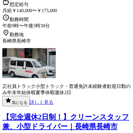
想定給与
月給￥140,000〜￥175,000
勤務時間
午前9時〜午後5時30分
勤務地
長崎県長崎市
正社員
トラック
小型トラック・普通免許
未経験者歓迎
日勤の
み
年末年始休暇
夏季休暇
週休2日
詳しく見る
気になる
【完全週休2日制！】クリーンスタッフ
兼、小型ドライバー｜長崎県長崎市