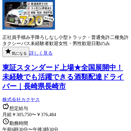
正社員
手積み手降ろしなし
小型トラック・普通免許
二種免許
タクシー
バス
未経験者歓迎
女性・男性歓迎
日勤のみ
詳しく見る
気になる
東証スタンダード上場★全国展開中！
未経験でも活躍できる酒類配達ドライ
バー｜長崎県長崎市
株式会社カクヤス
想定給与
月給￥305,750〜￥376,484
勤務時間
午前6時30分〜午後3時30分