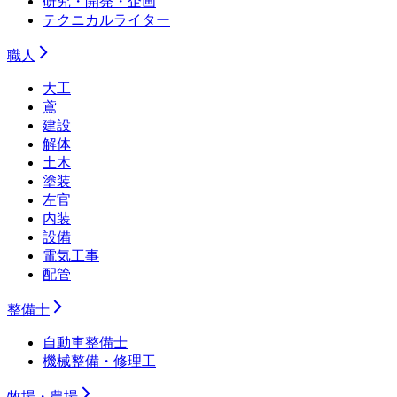
研究・開発・企画
テクニカルライター
職人
大工
鳶
建設
解体
土木
塗装
左官
内装
設備
電気工事
配管
整備士
自動車整備士
機械整備・修理工
牧場・農場