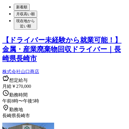
新着順
月収高い順
現在地から
近い順
【ドライバー未経験から就業可能！】
金属・産業廃棄物回収ドライバー｜長
崎県長崎市
株式会社山口商店
想定給与
月給￥270,000
勤務時間
午前8時〜午後5時
勤務地
長崎県長崎市