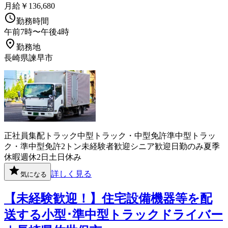
月給￥136,680
勤務時間
午前7時〜午後4時
勤務地
長崎県諫早市
正社員
集配
トラック
中型トラック・中型免許
準中型トラッ
ク・準中型免許
2トン
未経験者歓迎
シニア歓迎
日勤のみ
夏季
休暇
週休2日
土日休み
詳しく見る
気になる
【未経験歓迎！】住宅設備機器等を配
送する小型･準中型トラックドライバー