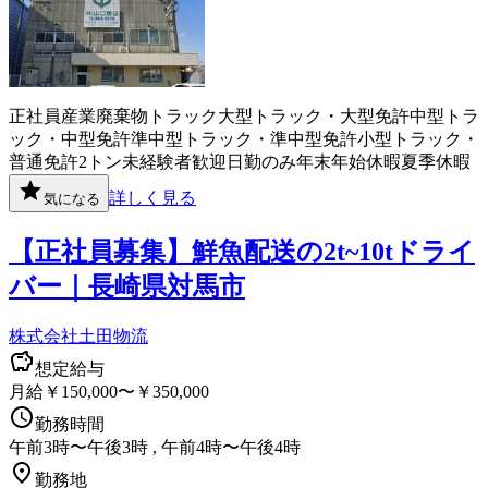
正社員
産業廃棄物
トラック
大型トラック・大型免許
中型トラ
ック・中型免許
準中型トラック・準中型免許
小型トラック・
普通免許
2トン
未経験者歓迎
日勤のみ
年末年始休暇
夏季休暇
詳しく見る
気になる
【正社員募集】鮮魚配送の2t~10tドライ
バー｜長崎県対馬市
株式会社土田物流
想定給与
月給￥150,000〜￥350,000
勤務時間
午前3時〜午後3時 , 午前4時〜午後4時
勤務地