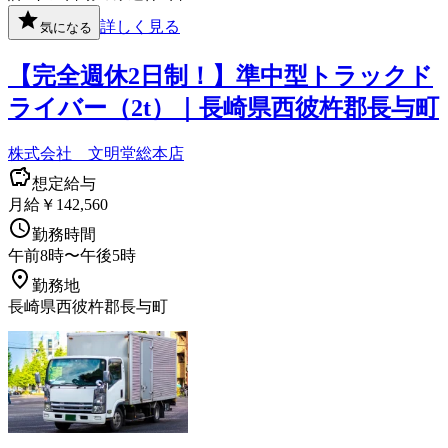
詳しく見る
気になる
【完全週休2日制！】準中型トラックド
ライバー（2t）｜長崎県西彼杵郡長与町
株式会社 文明堂総本店
想定給与
月給￥142,560
勤務時間
午前8時〜午後5時
勤務地
長崎県西彼杵郡長与町