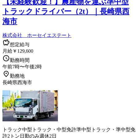
【未経験歓迎！】農産物を運ぶ準中型
トラックドライバー（2t）｜長崎県西
海市
株式会社 ホーセイエステート
想定給与
月給￥129,600
勤務時間
午前7時〜午後2時
勤務地
長崎県西海市
トラック
中型トラック・中型免許
準中型トラック・準中型免
許
2トン
日勤のみ
週休2日