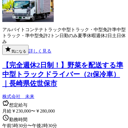
アルバイト
コンテナ
トラック
中型トラック・中型免許
準中型
トラック・準中型免許
2トン
日勤のみ
夏季休暇
週休2日
土日休
み
詳しく見る
気になる
【完全週休2日制！】野菜を配送する準
中型トラックドライバー（2t保冷車）
｜長崎県佐世保市
株式会社 未来
想定給与
月給￥230,000〜￥280,000
勤務時間
午前5時30分〜午後2時30分