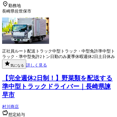
勤務地
長崎県佐世保市
正社員
ルート配送
トラック
中型トラック・中型免許
準中型ト
ラック・準中型免許
2トン
日勤のみ
夏季休暇
週休2日
土日休み
詳しく見る
気になる
【完全週休2日制！】野菜類を配送する
準中型トラックドライバー｜長崎県諫
早市
村川商店
想定給与