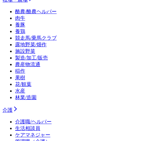
酪農/酪農ヘルパー
肉牛
養豚
養鶏
競走馬/乗馬クラブ
露地野菜/畑作
施設野菜
製造/加工/販売
農産物流通
稲作
果樹
花/観葉
水産
林業/造園
介護
介護職/ヘルパー
生活相談員
ケアマネジャー