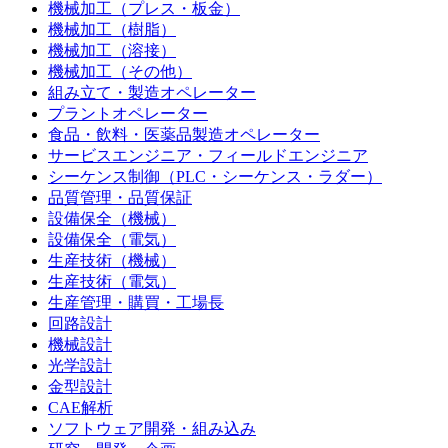
機械加工（プレス・板金）
機械加工（樹脂）
機械加工（溶接）
機械加工（その他）
組み立て・製造オペレーター
プラントオペレーター
食品・飲料・医薬品製造オペレーター
サービスエンジニア・フィールドエンジニア
シーケンス制御（PLC・シーケンス・ラダー）
品質管理・品質保証
設備保全（機械）
設備保全（電気）
生産技術（機械）
生産技術（電気）
生産管理・購買・工場長
回路設計
機械設計
光学設計
金型設計
CAE解析
ソフトウェア開発・組み込み