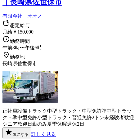
｜長崎県佐世保市
有限会社 オオノ
想定給与
月給￥150,000
勤務時間
午前8時〜午後5時
勤務地
長崎県佐世保市
正社員
設備
トラック
中型トラック・中型免許
準中型トラッ
ク・準中型免許
小型トラック・普通免許
2トン
未経験者歓迎
シニア歓迎
日勤のみ
夏季休暇
週休2日
詳しく見る
気になる