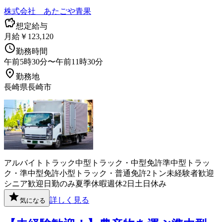
株式会社 あたごや青果
想定給与
月給￥123,120
勤務時間
午前5時30分〜午前11時30分
勤務地
長崎県長崎市
アルバイト
トラック
中型トラック・中型免許
準中型トラッ
ク・準中型免許
小型トラック・普通免許
2トン
未経験者歓迎
シニア歓迎
日勤のみ
夏季休暇
週休2日
土日休み
詳しく見る
気になる