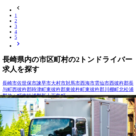
1
2
3
4
5
長崎県
内の市区町村の
2トン
ドライバー
求人を探す
長崎市
佐世保市
諫早市
大村市
対馬市
西海市
雲仙市
西彼杵郡長
与町
西彼杵郡時津町
東彼杵郡東彼杵町
東彼杵郡川棚町
北松浦
郡佐々町
南松浦郡新上五島町
【
九州・沖縄
】他の都道府県から
2トン
ドライバー求人を
探す
福岡県
佐賀県
宮崎県
鹿児島県
沖縄県
熊本県
大分県