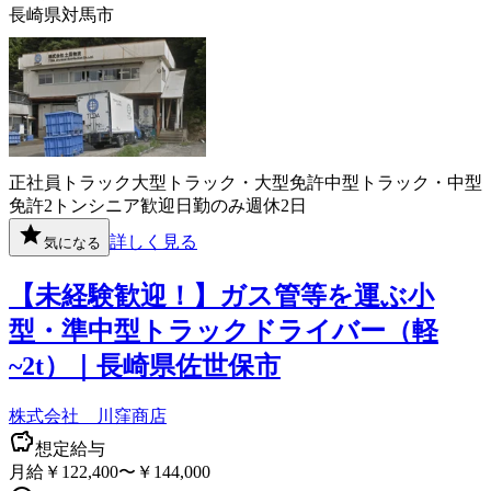
長崎県対馬市
正社員
トラック
大型トラック・大型免許
中型トラック・中型
免許
2トン
シニア歓迎
日勤のみ
週休2日
詳しく見る
気になる
【未経験歓迎！】ガス管等を運ぶ小
型・準中型トラックドライバー（軽
~2t）｜長崎県佐世保市
株式会社 川窪商店
想定給与
月給￥122,400〜￥144,000