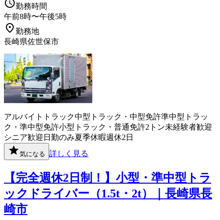
勤務時間
午前8時〜午後5時
勤務地
長崎県佐世保市
アルバイト
トラック
中型トラック・中型免許
準中型トラッ
ク・準中型免許
小型トラック・普通免許
2トン
未経験者歓迎
シニア歓迎
日勤のみ
夏季休暇
週休2日
詳しく見る
気になる
【完全週休2日制！】小型・準中型トラ
ックドライバー（1.5t・2t）｜長崎県長
崎市