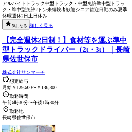
アルバイト
トラック
中型トラック・中型免許
準中型トラッ
ク・準中型免許
2トン
未経験者歓迎
シニア歓迎
日勤のみ
夏季
休暇
週休2日
土日休み
詳しく見る
気になる
【完全週休2日制！】食材等を運ぶ準中
型トラックドライバー（2t・3t）｜長崎
県佐世保市
株式会社サンマーチ
想定給与
月給￥129,600〜￥136,800
勤務時間
午前6時30分〜午後1時30分
勤務地
長崎県佐世保市