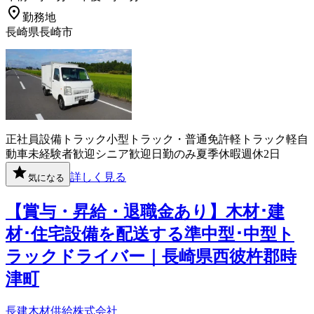
勤務地
長崎県長崎市
正社員
設備
トラック
小型トラック・普通免許
軽トラック
軽自
動車
未経験者歓迎
シニア歓迎
日勤のみ
夏季休暇
週休2日
詳しく見る
気になる
【賞与・昇給・退職金あり】木材･建
材･住宅設備を配送する準中型･中型ト
ラックドライバー｜長崎県西彼杵郡時
津町
長建木材供給株式会社