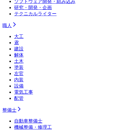
ソフトウェア開発・組み込み
研究・開発・企画
テクニカルライター
職人
大工
鳶
建設
解体
土木
塗装
左官
内装
設備
電気工事
配管
整備士
自動車整備士
機械整備・修理工