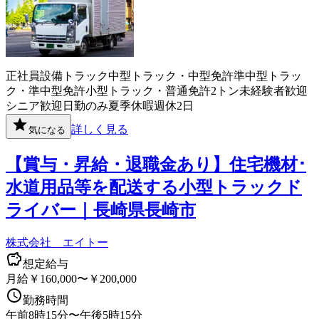
正社員
設備
トラック
中型トラック・中型免許
準中型トラッ
ク・準中型免許
小型トラック・普通免許
2トン
未経験者歓迎
シニア歓迎
日勤のみ
夏季休暇
週休2日
詳しく見る
気になる
【賞与・昇給・退職金あり】住宅機材･
水道用品等を配送する小型トラックド
ライバー｜長崎県長崎市
株式会社 エイトー
想定給与
月給￥160,000〜￥200,000
勤務時間
午前8時15分〜午後5時15分