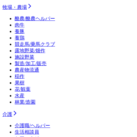
牧場・農場
酪農/酪農ヘルパー
肉牛
養豚
養鶏
競走馬/乗馬クラブ
露地野菜/畑作
施設野菜
製造/加工/販売
農産物流通
稲作
果樹
花/観葉
水産
林業/造園
介護
介護職/ヘルパー
生活相談員