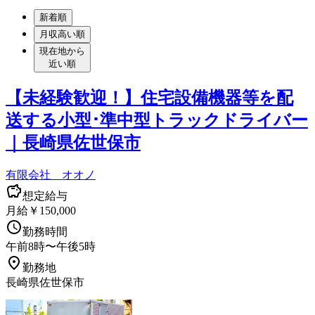
新着順
月収高い順
現在地から
近い順
【未経験歓迎！】住宅設備機器等を配
送する小型･準中型トラックドライバー
｜長崎県佐世保市
有限会社 オオノ
想定給与
月給￥150,000
勤務時間
午前8時〜午後5時
勤務地
長崎県佐世保市