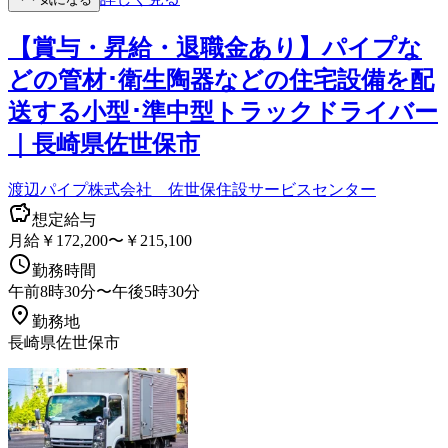
【賞与・昇給・退職金あり】パイプな
どの管材･衛生陶器などの住宅設備を配
送する小型･準中型トラックドライバー
｜長崎県佐世保市
渡辺パイプ株式会社 佐世保住設サービスセンター
想定給与
月給￥172,200〜￥215,100
勤務時間
午前8時30分〜午後5時30分
勤務地
長崎県佐世保市