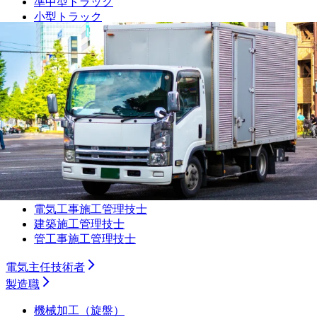
準中型トラック
小型トラック
ダンプ
トレーラー
タクシー
バス
ルート配送
長距離
フォークリフト・倉庫
運行管理者
施工管理技士
土木施工管理技士
電気工事施工管理技士
建築施工管理技士
管工事施工管理技士
電気主任技術者
製造職
機械加工（旋盤）