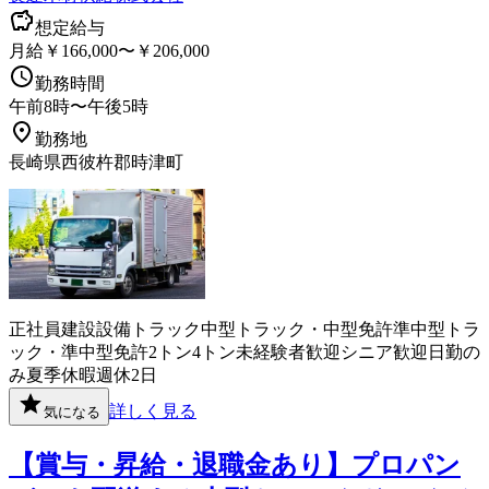
想定給与
月給￥166,000〜￥206,000
勤務時間
午前8時〜午後5時
勤務地
長崎県西彼杵郡時津町
正社員
建設
設備
トラック
中型トラック・中型免許
準中型トラ
ック・準中型免許
2トン
4トン
未経験者歓迎
シニア歓迎
日勤の
み
夏季休暇
週休2日
詳しく見る
気になる
【賞与・昇給・退職金あり】プロパン