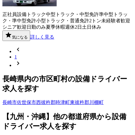
正社員
設備
トラック
中型トラック・中型免許
準中型トラッ
ク・準中型免許
小型トラック・普通免許
2トン
未経験者歓迎
シニア歓迎
日勤のみ
夏季休暇
週休2日
土日休み
詳しく見る
気になる
1
長崎県
内の市区町村の
設備
ドライバー
求人を探す
長崎市
佐世保市
西彼杵郡時津町
東彼杵郡川棚町
【
九州・沖縄
】他の都道府県から
設備
ドライバー求人を
探す