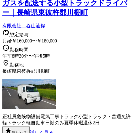
ガスを配送する小型トラックドライバ
ー｜長崎県東彼杵郡川棚町
有限会社 谷山油糧
想定給与
月給￥160,000〜￥180,000
勤務時間
午前8時30分〜午後5時
勤務地
長崎県東彼杵郡川棚町
正社員
危険物
設備
電気工事
トラック
小型トラック・普通免許
軽トラック
軽自動車
日勤のみ
夏季休暇
週休2日
詳しく見る
気になる