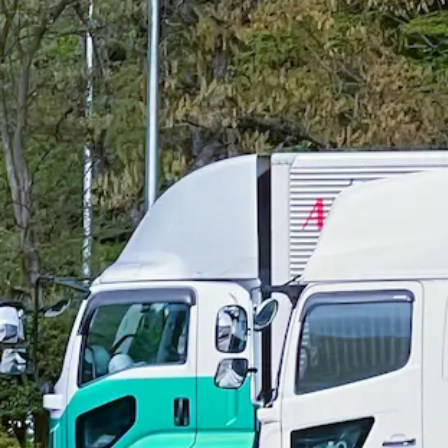
正社員
建設
解体
日勤のみ
夏季休暇
週休2日
詳しく見る
気になる
【未経験歓迎！】現場設営･配送ドライバー
天洋工業 株式会社
想定給与
月給￥156,375〜￥173,750
勤務時間
午前8時〜午後5時
勤務地
長崎県諫早市