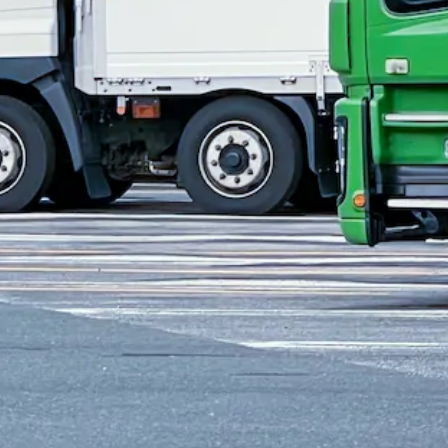
ク・中型免許
準中型トラック・準中型免許
4トン
未経験者歓迎
シ
中型~大型トラックドライバー（3t･4t