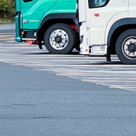
正社員
建設
解体
トラック
大型トラック・大型免許
中型トラッ
詳しく見る
気になる
【未経験歓迎！】生コンや建築資材を運ぶ準
県雲仙市
株式会社 モリセ
想定給与
月給￥183,200〜￥194,650
勤務時間
午前8時〜午後5時
勤務地
長崎県雲仙市