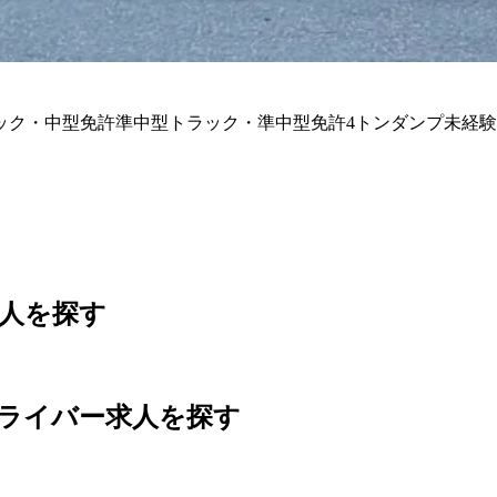
ック・中型免許
準中型トラック・準中型免許
4トン
ダンプ
未経験
人を探す
ライバー求人を
探す