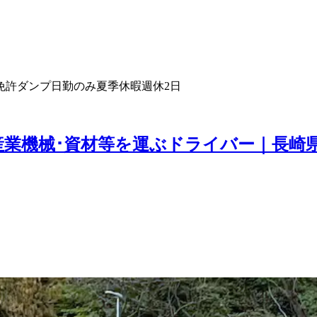
免許
ダンプ
日勤のみ
夏季休暇
週休2日
産業機械･資材等を運ぶドライバー｜長崎