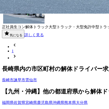
正社員
生コン
解体
トラック
大型トラック・大型免許
中型トラ
詳しく見る
気になる
1
長崎県
内の市区町村の
解体
ドライバー
求
長崎市
諫早市
雲仙市
【
九州・沖縄
】他の都道府県から
解体ド
福岡県
佐賀県
宮崎県
鹿児島県
沖縄県
熊本県
大分県