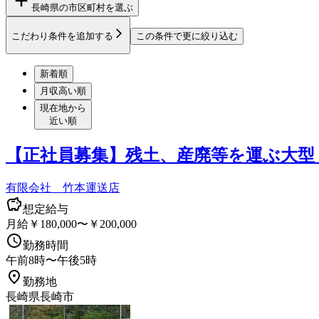
長崎県
の市区町村を選ぶ
こだわり条件を追加する
この条件で更に絞り込む
新着順
月収高い順
現在地から
近い順
【正社員募集】残土、産廃等を運ぶ大型
有限会社 竹本運送店
想定給与
月給￥180,000〜￥200,000
勤務時間
午前8時〜午後5時
勤務地
長崎県長崎市