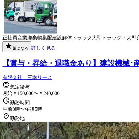
正社員
産業廃棄物
集配
建設
解体
トラック
大型トラック・大型
詳しく見る
気になる
【賞与・昇給・退職金あり】建設機械･
有限会社 三幸リース
想定給与
月給￥150,000〜￥240,000
勤務時間
午前8時〜午後5時
勤務地
長崎県諫早市