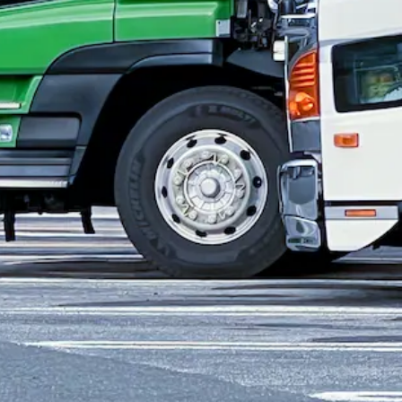
ニア歓迎
日勤のみ
夏季休暇
週休2日
･10tのミキサー車･ダンプカー）｜長崎