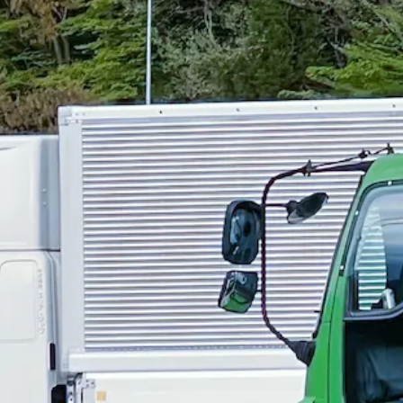
（4t~7tユニック車･3t箱車）｜長崎県