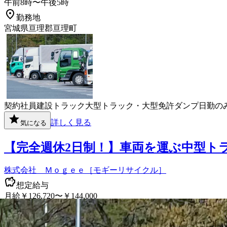
午前8時〜午後5時
勤務地
宮城県亘理郡亘理町
契約社員
建設
トラック
大型トラック・大型免許
ダンプ
日勤の
詳しく見る
気になる
【完全週休2日制！】車両を運ぶ中型ト
株式会社 Ｍｏｇｅｅ［モギーリサイクル］
想定給与
月給￥126,720〜￥144,000
勤務時間
午前9時〜午後6時30分