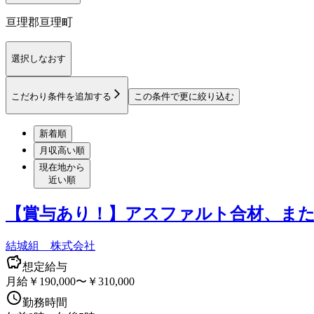
亘理郡亘理町
選択しなおす
こだわり条件を追加する
この条件で更に絞り込む
新着順
月収高い順
現在地から
近い順
【賞与あり！】アスファルト合材、ま
結城組 株式会社
想定給与
月給￥190,000〜￥310,000
勤務時間