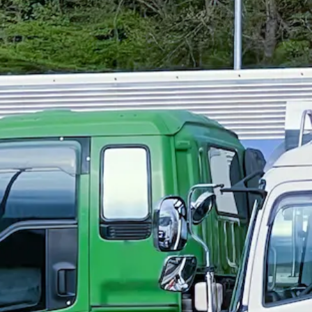
休2日
土日休み
ー）｜宮城県亘理郡亘理町