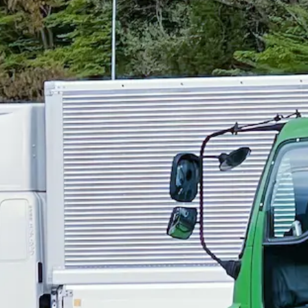
ク・中型免許
4トン
未経験者歓迎
シニア歓迎
日勤のみ
夏季休暇
週
中型トラックドライバー（タンクローリ