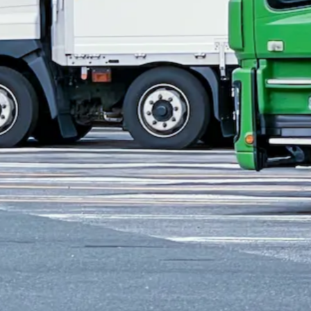
リー
日勤のみ
夏季休暇
週休2日
土日休み
亘理郡亘理町