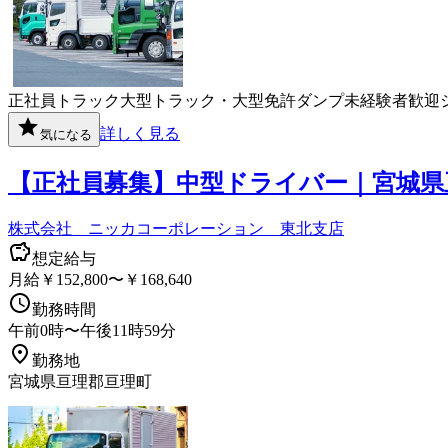
正社員
トラック
大型トラック・大型免許
ダンプ
未経験者歓迎
詳しく見る
気になる
【正社員募集】中型ドライバー｜宮城県
株式会社 ニッカコーポレーション 東北支店
想定給与
月給￥152,800〜￥168,640
勤務時間
午前0時〜午後11時59分
勤務地
宮城県亘理郡亘理町