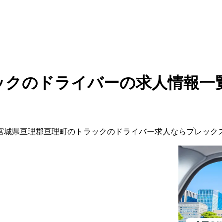
ックのドライバーの求人情報一
宮城県
亘理郡亘理町
の
トラックの
ドライバー
求人ならプレック