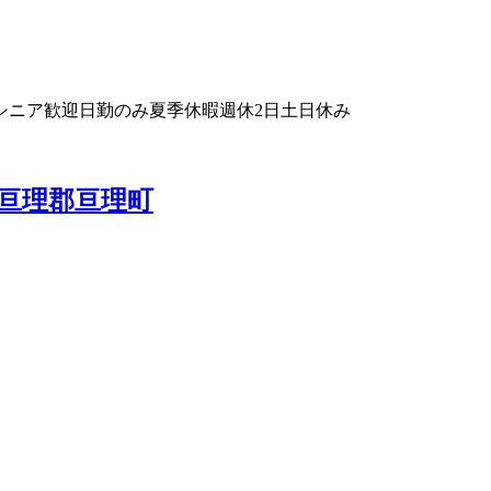
シニア歓迎
日勤のみ
夏季休暇
週休2日
土日休み
亘理郡亘理町