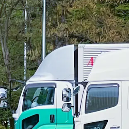
勤務地
宮城県亘理郡亘理町
アルバイト
解体
トラック
大型トラック・大型免許
中型トラッ
詳しく見る
気になる
【完全週休2日制！】軽油・重油を運ぶ
株式会社ワタヨシコーポレーション
想定給与
月給￥187,200〜￥216,000
勤務地
宮城県亘理郡亘理町