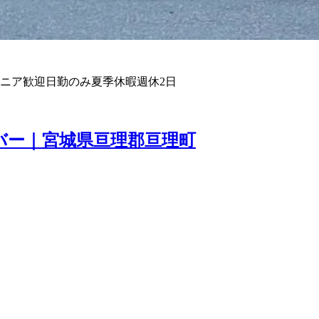
ニア歓迎
日勤のみ
夏季休暇
週休2日
バー｜宮城県亘理郡亘理町