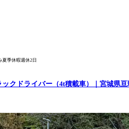
み
夏季休暇
週休2日
ラックドライバー（4t積載車）｜宮城県亘