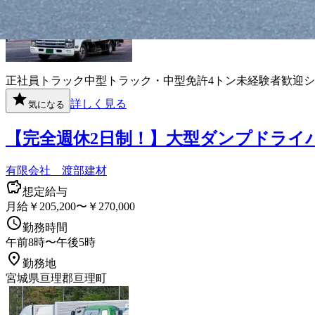
正社員
トラック
中型トラック・中型免許
4トン
未経験者歓迎
シ
詳しく見る
気になる
【完全週休2日制！】大型ダンプドライ
有限会社 渡部建材
想定給与
月給￥205,200〜￥270,000
勤務時間
午前8時〜午後5時
勤務地
宮城県亘理郡亘理町