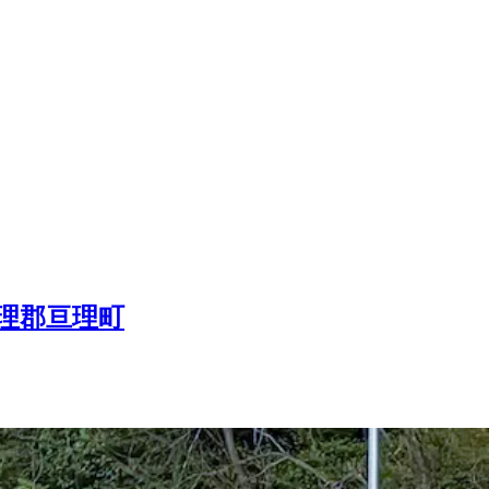
理郡亘理町