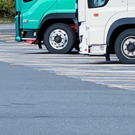
アルバイト
集配
トラック
中型トラック・中型免許
タンクロー
詳しく見る
気になる
【正社員募集】4t車ドライバー｜宮城県
有限会社 良光運送
想定給与
月給￥236,000
勤務時間
午前7時〜午後11時
勤務地
宮城県亘理郡亘理町