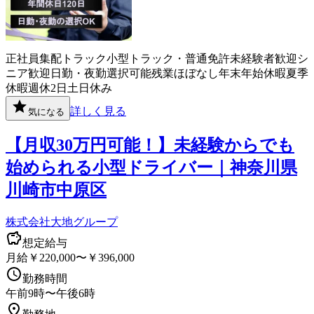
正社員
集配
トラック
小型トラック・普通免許
未経験者歓迎
シ
ニア歓迎
日勤・夜勤選択可能
残業ほぼなし
年末年始休暇
夏季
休暇
週休2日
土日休み
詳しく見る
気になる
【月収30万円可能！】未経験からでも
始められる小型ドライバー｜神奈川県
川崎市中原区
株式会社大地グループ
想定給与
月給￥220,000〜￥396,000
勤務時間
午前9時〜午後6時