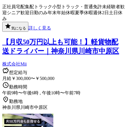
正社員
宅配
集配
トラック
小型トラック・普通免許
未経験者歓
迎
シニア歓迎
日勤のみ
年末年始休暇
夏季休暇
週休2日
土日休
み
詳しく見る
気になる
【月収50万円以上も可能！】軽貨物配
送ドライバー｜神奈川県川崎市中原区
株式会社Mii
想定給与
月給￥300,000〜￥500,000
勤務時間
午前9時〜午後6時 , 午後10時〜午前7時
勤務地
神奈川県川崎市中原区