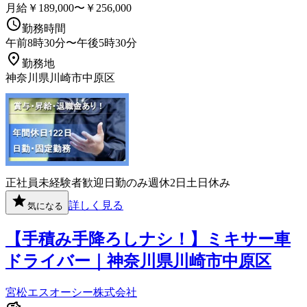
月給￥189,000〜￥256,000
勤務時間
午前8時30分〜午後5時30分
勤務地
神奈川県川崎市中原区
正社員
未経験者歓迎
日勤のみ
週休2日
土日休み
詳しく見る
気になる
【手積み手降ろしナシ！】ミキサー車
ドライバー｜神奈川県川崎市中原区
宮松エスオーシー株式会社