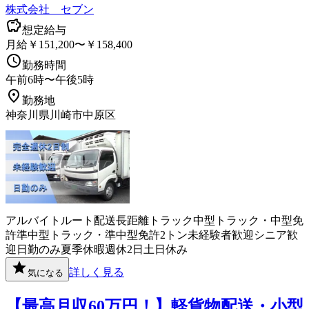
株式会社 セブン
想定給与
月給￥151,200〜￥158,400
勤務時間
午前6時〜午後5時
勤務地
神奈川県川崎市中原区
アルバイト
ルート配送
長距離
トラック
中型トラック・中型免
許
準中型トラック・準中型免許
2トン
未経験者歓迎
シニア歓
迎
日勤のみ
夏季休暇
週休2日
土日休み
詳しく見る
気になる
【最高月収60万円！】軽貨物配送・小型