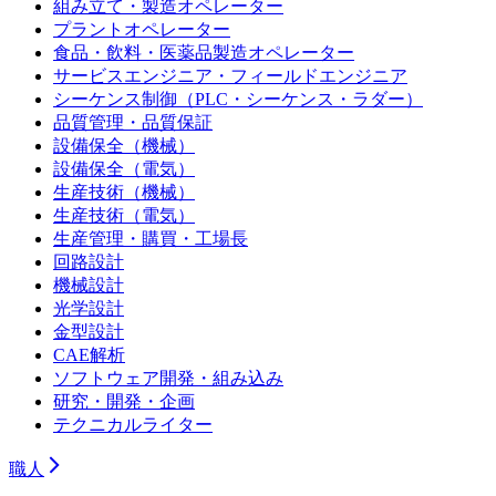
組み立て・製造オペレーター
プラントオペレーター
食品・飲料・医薬品製造オペレーター
サービスエンジニア・フィールドエンジニア
シーケンス制御（PLC・シーケンス・ラダー）
品質管理・品質保証
設備保全（機械）
設備保全（電気）
生産技術（機械）
生産技術（電気）
生産管理・購買・工場長
回路設計
機械設計
光学設計
金型設計
CAE解析
ソフトウェア開発・組み込み
研究・開発・企画
テクニカルライター
職人