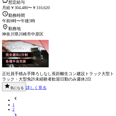
想定給与
月給￥304,480〜￥310,620
勤務時間
午前8時〜午後5時
勤務地
神奈川県川崎市中原区
正社員
手積み手降ろしなし
長距離
生コン
建設
トラック
大型ト
ラック・大型免許
未経験者歓迎
日勤のみ
週休2日
詳しく見る
気になる
1
2