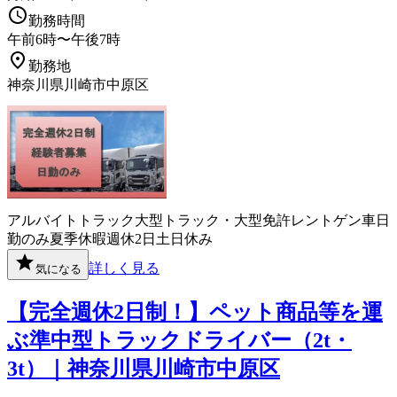
勤務時間
午前6時〜午後7時
勤務地
神奈川県川崎市中原区
アルバイト
トラック
大型トラック・大型免許
レントゲン車
日
勤のみ
夏季休暇
週休2日
土日休み
詳しく見る
気になる
【完全週休2日制！】ペット商品等を運
ぶ準中型トラックドライバー（2t・
3t）｜神奈川県川崎市中原区