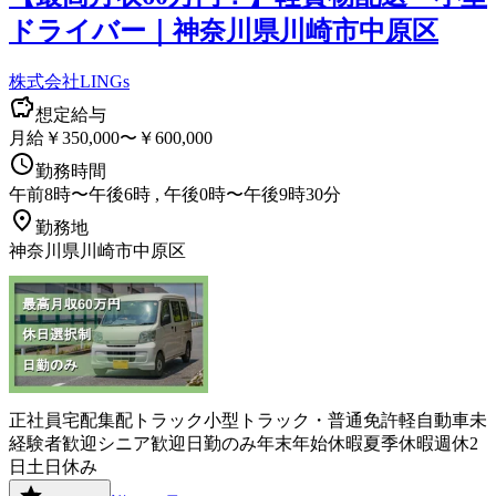
ドライバー｜神奈川県川崎市中原区
株式会社LINGs
想定給与
月給￥350,000〜￥600,000
勤務時間
午前8時〜午後6時 , 午後0時〜午後9時30分
勤務地
神奈川県川崎市中原区
正社員
宅配
集配
トラック
小型トラック・普通免許
軽自動車
未
経験者歓迎
シニア歓迎
日勤のみ
年末年始休暇
夏季休暇
週休2
日
土日休み