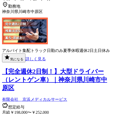
勤務地
神奈川県川崎市中原区
アルバイト
集配
トラック
日勤のみ
夏季休暇
週休2日
土日休み
詳しく見る
気になる
【完全週休2日制！】大型ドライバー
（レントゲン車）｜神奈川県川崎市中
原区
有限会社 京浜メディカルサービス
想定給与
月給￥198,000〜￥252,000