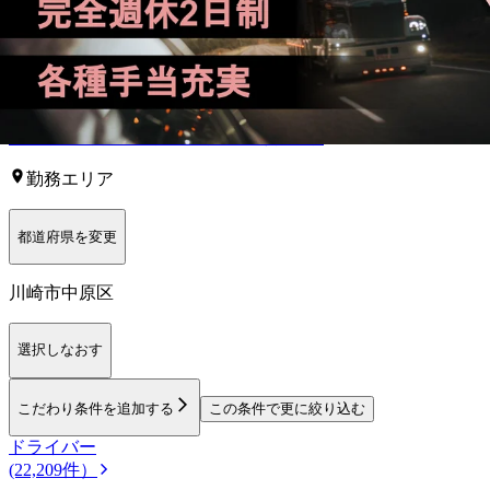
正社員
トラック
大型トラック・大型免許
中型トラック・中型
免許
長距離
回送
【
関東
】他の都道府県から
探す
栃木県
群馬県
埼玉県
千葉県
東京都
茨城県
勤務エリア
都道府県を変更
川崎市中原区
選択しなおす
こだわり条件を追加する
この条件で更に絞り込む
ドライバー
(22,209件）