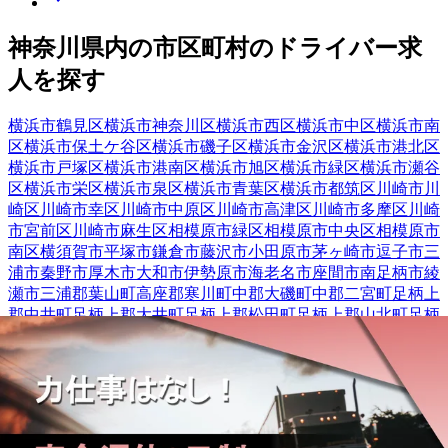
神奈川県
内の市区町村の
ドライバー
求
人を探す
横浜市鶴見区
横浜市神奈川区
横浜市西区
横浜市中区
横浜市南
区
横浜市保土ケ谷区
横浜市磯子区
横浜市金沢区
横浜市港北区
横浜市戸塚区
横浜市港南区
横浜市旭区
横浜市緑区
横浜市瀬谷
区
横浜市栄区
横浜市泉区
横浜市青葉区
横浜市都筑区
川崎市川
崎区
川崎市幸区
川崎市中原区
川崎市高津区
川崎市多摩区
川崎
市宮前区
川崎市麻生区
相模原市緑区
相模原市中央区
相模原市
南区
横須賀市
平塚市
鎌倉市
藤沢市
小田原市
茅ヶ崎市
逗子市
三
浦市
秦野市
厚木市
大和市
伊勢原市
海老名市
座間市
南足柄市
綾
瀬市
三浦郡葉山町
高座郡寒川町
中郡大磯町
中郡二宮町
足柄上
郡中井町
足柄上郡大井町
足柄上郡松田町
足柄上郡山北町
足柄
下郡箱根町
足柄下郡湯河原町
愛甲郡愛川町
神奈川県
川崎市中原区
の人気条件から
探す