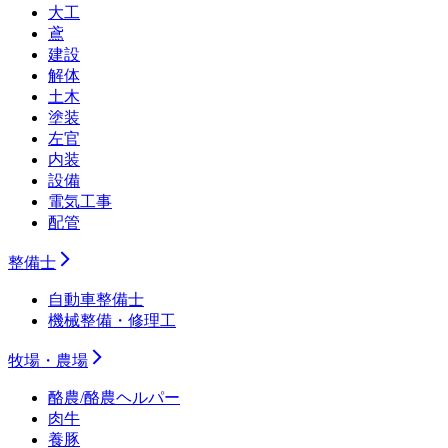
大工
鳶
建設
解体
土木
塗装
左官
内装
設備
電気工事
配管
整備士
自動車整備士
機械整備・修理工
牧場・農場
酪農/酪農ヘルパー
肉牛
養豚