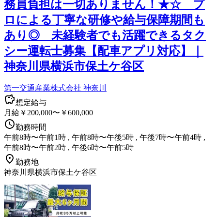
務員負担は一切ありません！★☆ プ
ロによる丁寧な研修や給与保障期間も
あり◎ 未経験者でも活躍できるタク
シー運転士募集【配車アプリ対応】｜
神奈川県横浜市保土ケ谷区
第一交通産業株式会社 神奈川
想定給与
月給￥200,000〜￥600,000
勤務時間
午前8時〜午前1時 , 午前8時〜午後5時 , 午後7時〜午前4時 ,
午前8時〜午前2時 , 午後6時〜午前5時
勤務地
神奈川県横浜市保土ケ谷区