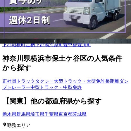
区
横浜市栄区
横浜市泉区
横浜市青葉区
横浜市都筑区
川崎市川
崎区
川崎市幸区
川崎市中原区
川崎市高津区
川崎市多摩区
川崎
市宮前区
川崎市麻生区
相模原市緑区
相模原市中央区
相模原市
南区
横須賀市
平塚市
鎌倉市
藤沢市
小田原市
茅ヶ崎市
逗子市
三
浦市
秦野市
厚木市
大和市
伊勢原市
海老名市
座間市
南足柄市
綾
瀬市
三浦郡葉山町
高座郡寒川町
中郡大磯町
中郡二宮町
足柄上
郡中井町
足柄上郡大井町
足柄上郡松田町
足柄上郡山北町
足柄
下郡箱根町
足柄下郡湯河原町
愛甲郡愛川町
神奈川県
横浜市保土ケ谷区
の人気条件
から探す
正社員
トラック
タクシー
大型トラック・大型免許
長距離
ダン
プ
トレーラー
中型トラック・中型免許
【
関東
】他の都道府県から
探す
栃木県
群馬県
埼玉県
千葉県
東京都
茨城県
勤務エリア