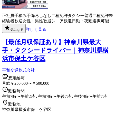
正社員
手積み手降ろしなし
二種免許
タクシー
普通二種免許
未
経験者歓迎
女性・男性歓迎
シニア歓迎
日勤・夜勤選択可能
詳しく見る
気になる
【最低月収保証あり】神奈川県最大
手・タクシードライバー｜神奈川県横
浜市保土ケ谷区
平和交通株式会社
想定給与
月給￥250,000〜￥500,000
勤務時間
午前7時〜午前2時 , 午前7時〜午後7時 , 午後7時〜午前7時
勤務地
神奈川県横浜市保土ケ谷区