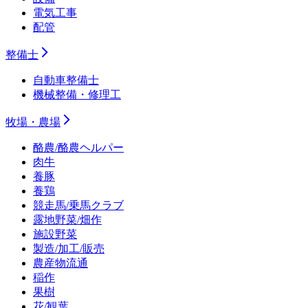
電気工事
配管
整備士
自動車整備士
機械整備・修理工
牧場・農場
酪農/酪農ヘルパー
肉牛
養豚
養鶏
競走馬/乗馬クラブ
露地野菜/畑作
施設野菜
製造/加工/販売
農産物流通
稲作
果樹
花/観葉