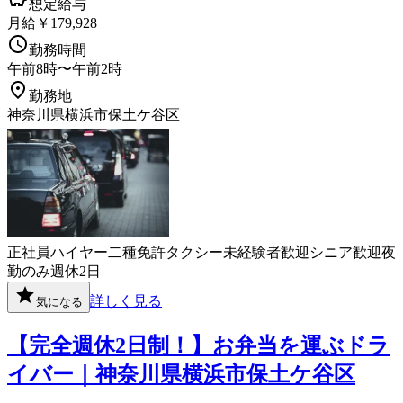
想定給与
月給￥179,928
勤務時間
午前8時〜午前2時
勤務地
神奈川県横浜市保土ケ谷区
正社員
ハイヤー
二種免許
タクシー
未経験者歓迎
シニア歓迎
夜
勤のみ
週休2日
詳しく見る
気になる
【完全週休2日制！】お弁当を運ぶドラ
イバー｜神奈川県横浜市保土ケ谷区