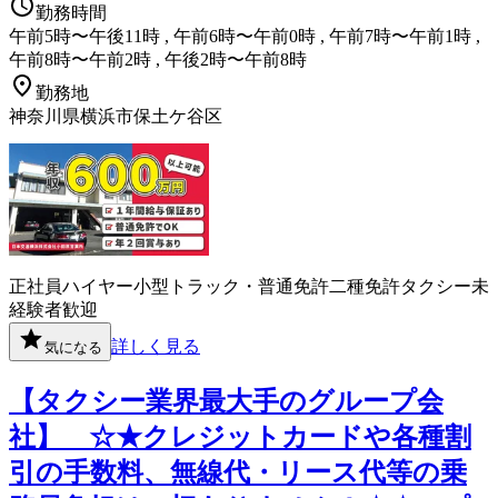
勤務時間
午前5時〜午後11時 , 午前6時〜午前0時 , 午前7時〜午前1時 ,
午前8時〜午前2時 , 午後2時〜午前8時
勤務地
神奈川県横浜市保土ケ谷区
正社員
ハイヤー
小型トラック・普通免許
二種免許
タクシー
未
経験者歓迎
詳しく見る
気になる
【タクシー業界最大手のグループ会
社】 ☆★クレジットカードや各種割
引の手数料、無線代・リース代等の乗