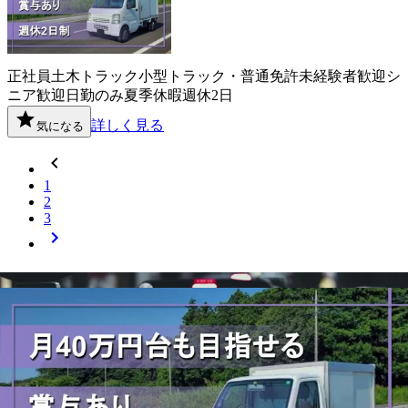
正社員
土木
トラック
小型トラック・普通免許
未経験者歓迎
シ
ニア歓迎
日勤のみ
夏季休暇
週休2日
詳しく見る
気になる
1
2
3
神奈川県
内の市区町村の
ドライバー
求
人を探す
横浜市鶴見区
横浜市神奈川区
横浜市西区
横浜市中区
横浜市南
区
横浜市保土ケ谷区
横浜市磯子区
横浜市金沢区
横浜市港北区
横浜市戸塚区
横浜市港南区
横浜市旭区
横浜市緑区
横浜市瀬谷