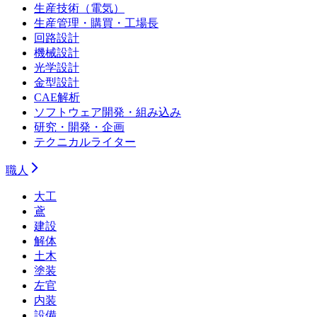
生産技術（電気）
生産管理・購買・工場長
回路設計
機械設計
光学設計
金型設計
CAE解析
ソフトウェア開発・組み込み
研究・開発・企画
テクニカルライター
職人
大工
鳶
建設
解体
土木
塗装
左官
内装
設備