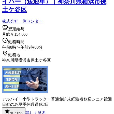
イバー（送迎車）｜神奈川県横浜市保
土ケ谷区
株式会社 住センター
想定給与
月給￥154,800
勤務時間
午前8時〜午前9時30分
勤務地
神奈川県横浜市保土ケ谷区
アルバイト
小型トラック・普通免許
未経験者歓迎
シニア歓迎
日勤のみ
夏季休暇
週休2日
詳しく見る
気になる