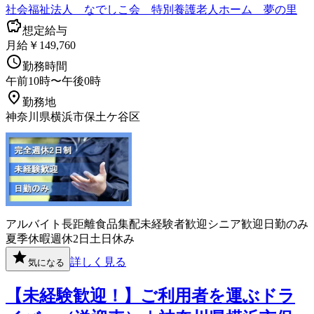
社会福祉法人 なでしこ会 特別養護老人ホーム 夢の里
想定給与
月給￥149,760
勤務時間
午前10時〜午後0時
勤務地
神奈川県横浜市保土ケ谷区
アルバイト
長距離
食品
集配
未経験者歓迎
シニア歓迎
日勤のみ
夏季休暇
週休2日
土日休み
詳しく見る
気になる
【未経験歓迎！】ご利用者を運ぶドラ