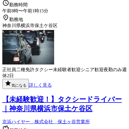
勤務時間
午前8時〜午前1時15分
勤務地
神奈川県横浜市保土ケ谷区
正社員
二種免許
タクシー
未経験者歓迎
シニア歓迎
夜勤のみ
週
休2日
詳しく見る
気になる
【未経験歓迎！】タクシードライバー
｜神奈川県横浜市保土ケ谷区
京浜ハイヤー 株式会社 保土ヶ谷営業所