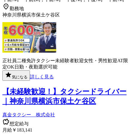
勤務地
神奈川県横浜市保土ケ谷区
正社員
二種免許
タクシー
未経験者歓迎
女性・男性歓迎
AT限
定OK
日勤・夜勤選択可能
詳しく見る
気になる
【未経験歓迎！】タクシードライバー
｜神奈川県横浜市保土ケ谷区
真金タクシー 株式会社
想定給与
月給￥183,141