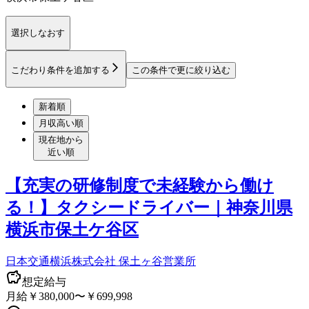
選択しなおす
こだわり条件を追加する
この条件で更に絞り込む
新着順
月収高い順
現在地から
近い順
【充実の研修制度で未経験から働け
る！】タクシードライバー｜神奈川県
横浜市保土ケ谷区
日本交通横浜株式会社 保土ヶ谷営業所
想定給与
月給￥380,000〜￥699,998