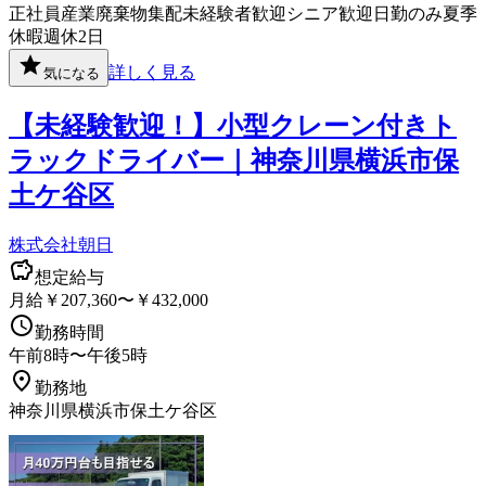
正社員
産業廃棄物
集配
未経験者歓迎
シニア歓迎
日勤のみ
夏季
休暇
週休2日
詳しく見る
気になる
【未経験歓迎！】小型クレーン付きト
ラックドライバー｜神奈川県横浜市保
土ケ谷区
株式会社朝日
想定給与
月給￥207,360〜￥432,000
勤務時間
午前8時〜午後5時
勤務地
神奈川県横浜市保土ケ谷区