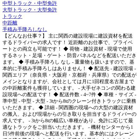
中型トラック・中型免許
大型トラック・大型免許
トラック
中距離
手積み手降ろしなし
【どんなお仕事？】 主に関西の建設現場に建設資材を配送
するドライバーの求人です！ 近距離のお仕事で、プライベ
ートとの両立も可能です！ ◆ 荷物 - 建設資材 - 現場で使用
するネット・足場・ゲート・防音パネルなどを配送いただき
ます。 ◆ 手積み手降ろし なし - 重量物も扱いますので、基
本的に手積み手降ろしはありません！ ◆ 配送先 - 建設現場 -
関西エリア（奈良県・大阪府・京都府・兵庫県）での配送が
メインとなりますが、会社としては月に1回程度名古屋まで
の中距離案件も獲得しています。 - 大手ゼネコンの関わる建
設現場への配送です！ ◆ 配送件数 - 4~7件 ◆ 車種・サイズ -
準中型 - 中型 - 大型 - 3tから8tのクレーン付きトラックに乗務
いただきます。 ◆ 詳細 - 関西圏の現場への大型の建設資材
の搬入、および現場からの引き取りを担当するドライバーの
求人です。 - 3tから8tの幅広い車種があり、免許に応じて最
適なトラックをご担当いただきます。 - 機材センターから1
日5件前後の現場へと配送を行います。基本的にはクレーン