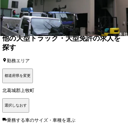
正社員
手積み手降ろしなし
産業廃棄物
トラック
中型トラッ
ク・中型免許
2トン
4トン
未経験者歓迎
日勤のみ
残業ほぼなし
年末年始休暇
夏季休暇
週休2日
土日休み
詳しく見る
気になる
他の
大型トラック・大型免許
の求人を
探す
勤務エリア
都道府県を変更
北葛城郡上牧町
選択しなおす
乗務する車のサイズ・車種
を選ぶ