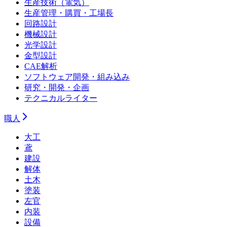
生産技術（電気）
生産管理・購買・工場長
回路設計
機械設計
光学設計
金型設計
CAE解析
ソフトウェア開発・組み込み
研究・開発・企画
テクニカルライター
職人
大工
鳶
建設
解体
土木
塗装
左官
内装
設備