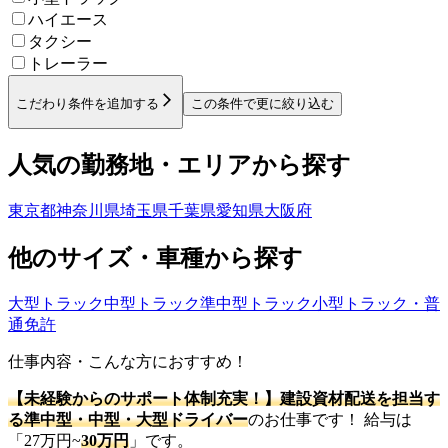
ハイエース
タクシー
トレーラー
こだわり条件を追加する
この条件で更に絞り込む
人気の勤務地・エリアから探す
東京都
神奈川県
埼玉県
千葉県
愛知県
大阪府
他のサイズ・車種から探す
大型トラック
中型トラック
準中型トラック
小型トラック・普
通免許
仕事内容・こんな方におすすめ！
【未経験からのサポート体制充実！】建設資材配送を担当す
る準中型・中型・大型ドライバー
のお仕事です！ 給与は
「27万円~
30万円
」です。