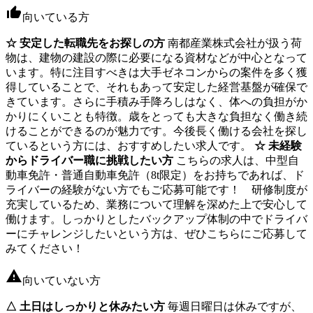
向いている方
☆ 安定した転職先をお探しの方
南都産業株式会社が扱う荷
物は、建物の建設の際に必要になる資材などが中心となって
います。特に注目すべきは大手ゼネコンからの案件を多く獲
得していることで、それもあって安定した経営基盤が確保で
きています。さらに手積み手降ろしはなく、体への負担がか
かりにくいことも特徴。歳をとっても大きな負担なく働き続
けることができるのが魅力です。今後長く働ける会社を探し
ているという方には、おすすめしたい求人です。
☆ 未経験
からドライバー職に挑戦したい方
こちらの求人は、中型自
動車免許・普通自動車免許（8t限定）をお持ちであれば、ド
ライバーの経験がない方でもご応募可能です！ 研修制度が
充実しているため、業務について理解を深めた上で安心して
働けます。しっかりとしたバックアップ体制の中でドライバ
ーにチャレンジしたいという方は、ぜひこちらにご応募して
みてください！
向いていない方
△ 土日はしっかりと休みたい方
毎週日曜日は休みですが、