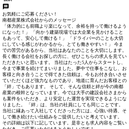
お気軽にご応募ください！
南都産業株式会社
からのメッセージ
「体力的にも前職より楽になって、余裕を持って働けるよう
になった！」 「向かう建築現場では大企業を見かけること
もあって、安心して働ける！」 「ドライバーのことも大切
にしている感じがわかるから、とても働きやすい！」 今ま
での苦労があるから、当社はあなたのことを大切にします。
長く働ける会社をお探しの方に、ぜひこちらの求人を見てい
ただきたいと思います。 当社はたった5人からスタートし、
今まで事業を続けてまいりました。夢中で仕事をこなし、お
客様と向き合うことで得てきた信頼は、今もお付き合いさせ
ていただくほど強力なものであり、地道に育んだお客様との
「絆」でもあります。 そして、そんな信頼と絆が今の南都
産業の根幹となっています。今では大手の建設会社さまから
も案件をいただき、より安定した運営を実現できるようにな
りました。 「絆」は、当社の社員にしても同じことです。
当社に縁あって入社してくださった方には、心強い待遇、そ
して働き続けたい仕組みをご提供したいと考えています。
その詳細は以下に記しています。是非とも求人内容をご覧い
ただき、ご応募いただけるとうれしいです！