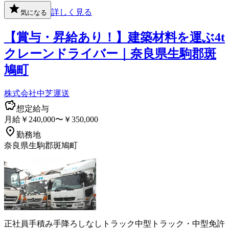
詳しく見る
気になる
【賞与・昇給あり！】建築材料を運ぶ4t
クレーンドライバー｜奈良県生駒郡斑
鳩町
株式会社中芝運送
想定給与
月給￥240,000〜￥350,000
勤務地
奈良県生駒郡斑鳩町
正社員
手積み手降ろしなし
トラック
中型トラック・中型免許