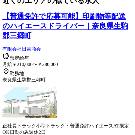
近くのエリアの似ている求人
【普通免許で応募可能】印刷物等配送
のハイエースドライバー｜奈良県生駒
郡三郷町
有限会社日吉商会
想定給与
月給￥210,000〜￥280,000
勤務地
奈良県生駒郡三郷町
正社員
トラック
小型トラック・普通免許
ハイエース
AT限定
OK
日勤のみ
週休2日