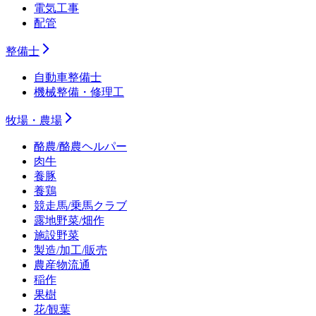
電気工事
配管
整備士
自動車整備士
機械整備・修理工
牧場・農場
酪農/酪農ヘルパー
肉牛
養豚
養鶏
競走馬/乗馬クラブ
露地野菜/畑作
施設野菜
製造/加工/販売
農産物流通
稲作
果樹
花/観葉