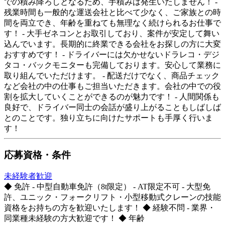
での積み降ろしとなるため、手積みは発生いたしません！ -
残業時間も一般的な運送会社と比べて少なく、ご家族との時
間を両立でき、年齢を重ねても無理なく続けられるお仕事で
す！ - 大手ゼネコンとお取引しており、案件が安定して舞い
込んでいます。長期的に終業できる会社をお探しの方に大変
おすすめです！ - ドライバーには欠かせないドラレコ・デジ
タコ・バックモニターも完備しております。安心して業務に
取り組んでいただけます。 - 配送だけでなく、商品チェック
など会社の中の仕事もご担当いただきます。会社の中での役
割を拡大していくことができるのが魅力です！ - 人間関係も
良好で、ドライバー同士の会話が盛り上がることもしばしば
とのことです。独り立ちに向けたサポートも手厚く行いま
す！
応募資格・条件
未経験者歓迎
◆ 免許 - 中型自動車免許（8t限定） - AT限定不可 - 大型免
許、ユニック・フォークリフト・小型移動式クレーンの技能
資格をお持ちの方を歓迎いたします！ ◆ 経験不問 - 業界・
同業種未経験の方大歓迎です！ ◆ 年齢