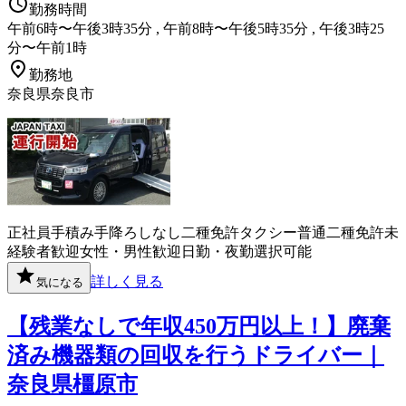
勤務時間
午前6時〜午後3時35分 , 午前8時〜午後5時35分 , 午後3時25
分〜午前1時
勤務地
奈良県奈良市
正社員
手積み手降ろしなし
二種免許
タクシー
普通二種免許
未
経験者歓迎
女性・男性歓迎
日勤・夜勤選択可能
詳しく見る
気になる
【残業なしで年収450万円以上！】廃棄
済み機器類の回収を行うドライバー｜
奈良県橿原市