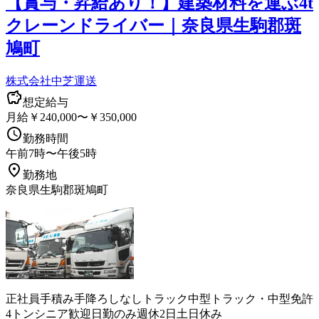
【賞与・昇給あり！】建築材料を運ぶ4t
クレーンドライバー｜奈良県生駒郡斑
鳩町
株式会社中芝運送
想定給与
月給￥240,000〜￥350,000
勤務時間
午前7時〜午後5時
勤務地
奈良県生駒郡斑鳩町
正社員
手積み手降ろしなし
トラック
中型トラック・中型免許
4トン
シニア歓迎
日勤のみ
週休2日
土日休み