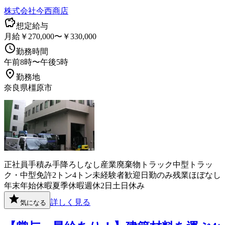
株式会社今西商店
想定給与
月給￥270,000〜￥330,000
勤務時間
午前8時〜午後5時
勤務地
奈良県橿原市
正社員
手積み手降ろしなし
産業廃棄物
トラック
中型トラッ
ク・中型免許
2トン
4トン
未経験者歓迎
日勤のみ
残業ほぼなし
年末年始休暇
夏季休暇
週休2日
土日休み
詳しく見る
気になる