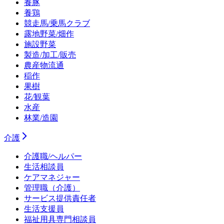
養豚
養鶏
競走馬/乗馬クラブ
露地野菜/畑作
施設野菜
製造/加工/販売
農産物流通
稲作
果樹
花/観葉
水産
林業/造園
介護
介護職/ヘルパー
生活相談員
ケアマネジャー
管理職（介護）
サービス提供責任者
生活支援員
福祉用具専門相談員