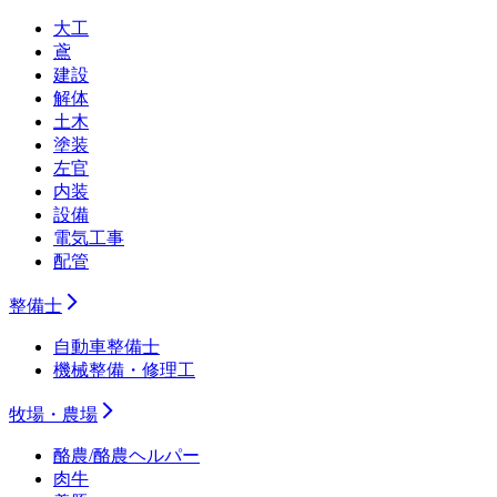
大工
鳶
建設
解体
土木
塗装
左官
内装
設備
電気工事
配管
整備士
自動車整備士
機械整備・修理工
牧場・農場
酪農/酪農ヘルパー
肉牛