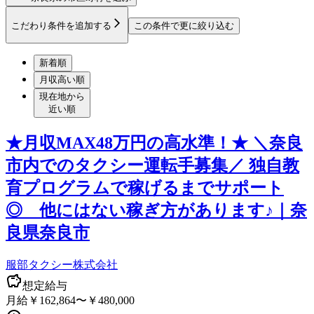
こだわり条件を追加する
この条件で更に絞り込む
新着順
月収高い順
現在地から
近い順
★月収MAX48万円の高水準！★ ＼奈良
市内でのタクシー運転手募集／ 独自教
育プログラムで稼げるまでサポート
◎ 他にはない稼ぎ方があります♪｜奈
良県奈良市
服部タクシー株式会社
想定給与
月給￥162,864〜￥480,000