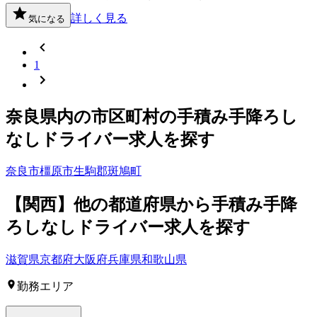
詳しく見る
気になる
1
奈良県
内の市区町村の
手積み手降ろし
なし
ドライバー
求人を探す
奈良市
橿原市
生駒郡斑鳩町
【
関西
】他の都道府県から
手積み手降
ろしなしドライバー求人を
探す
滋賀県
京都府
大阪府
兵庫県
和歌山県
勤務エリア