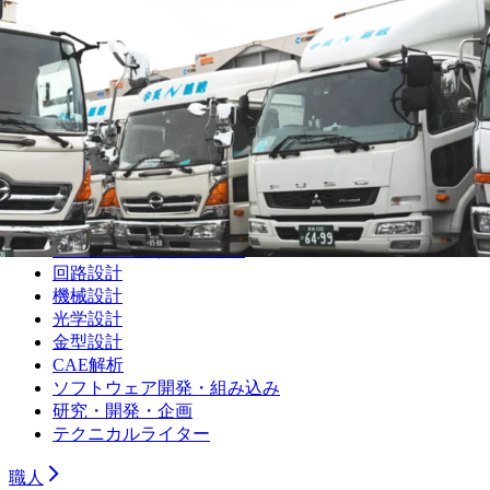
組み立て・製造オペレーター
プラントオペレーター
食品・飲料・医薬品製造オペレーター
サービスエンジニア・フィールドエンジニア
シーケンス制御（PLC・シーケンス・ラダー）
品質管理・品質保証
設備保全（機械）
設備保全（電気）
生産技術（機械）
生産技術（電気）
生産管理・購買・工場長
回路設計
機械設計
光学設計
金型設計
CAE解析
ソフトウェア開発・組み込み
研究・開発・企画
テクニカルライター
職人