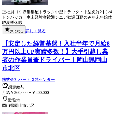
正社員
ゴミ収集
集配
トラック
中型トラック・中型免許
2トン
4
トン
パッカー車
未経験者歓迎
シニア歓迎
日勤のみ
年末年始休
暇
夏季休暇
詳しく見る
気になる
【安定した経営基盤！入社半年で月給8
万円以上UP実績多数！】大手引越し業
者の作業員兼ドライバー｜岡山県岡山
市北区
株式会社ハート引越センター
想定給与
月給￥260,000〜￥400,000
勤務地
岡山県岡山市北区