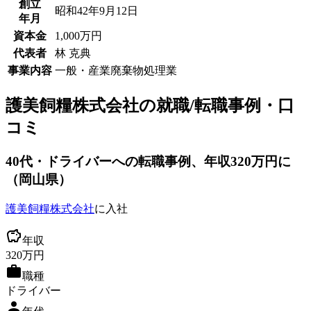
創立
昭和42年9月12日
年月
資本金
1,000万円
代表者
林 克典
事業内容
一般・産業廃棄物処理業
護美飼糧株式会社
の就職/転職事例・口
コミ
40
代
・ドライバーへ
の転職事例
、年収320万円に
（
岡山県
）
護美飼糧株式会社
に入社
年収
320
万円
職種
ドライバー