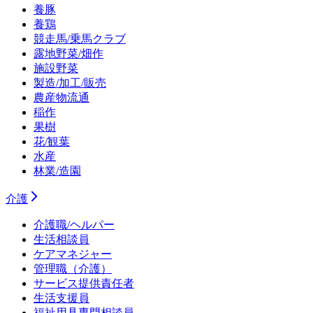
養豚
養鶏
競走馬/乗馬クラブ
露地野菜/畑作
施設野菜
製造/加工/販売
農産物流通
稲作
果樹
花/観葉
水産
林業/造園
介護
介護職/ヘルパー
生活相談員
ケアマネジャー
管理職（介護）
サービス提供責任者
生活支援員
福祉用具専門相談員