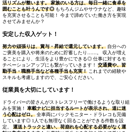
活リズムが整います。 家族のいる方は、毎日一緒に食卓を
囲むことも叶うんです◎
もちろんジムやサウナなど、趣味
を充実させることも可能！ 今まで諦めていた働き方を実現
させてみませんか？
安定した収入ゲット！
努力や頑張りは、賞与・昇給で還元しています。
自分への
ご褒美を購入や将来のために貯蓄したり……。 収入が増え
ることにより、生活をより豊かにできる◎ 仕事に対するモ
チベーションアップにも繋がっていきます！
交通費や、皆
勤手当・職務手当など各種手当も充実！
これまでの経験や
スキルも考慮しますので、ご安心ください。
従業員を大切にしています！
ドライバーの皆さんがストレスフリーで働けるような取り組
みを実施！
車載ナビに担当するルートが表示され、道に迷
う心配はゼロ。
全車両にバックモニター・ドラレコも完備
しています◎ 1人でも無理なく回ることができる件数を設
定。
運送トラックと違い、荷崩れを心配する必要がなく運