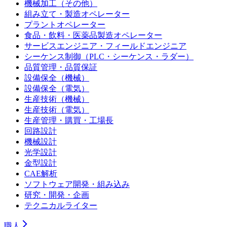
機械加工（その他）
組み立て・製造オペレーター
プラントオペレーター
食品・飲料・医薬品製造オペレーター
サービスエンジニア・フィールドエンジニア
シーケンス制御（PLC・シーケンス・ラダー）
品質管理・品質保証
設備保全（機械）
設備保全（電気）
生産技術（機械）
生産技術（電気）
生産管理・購買・工場長
回路設計
機械設計
光学設計
金型設計
CAE解析
ソフトウェア開発・組み込み
研究・開発・企画
テクニカルライター
職人