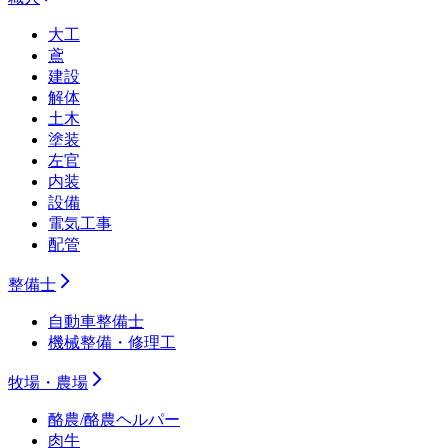
大工
鳶
建設
解体
土木
塗装
左官
内装
設備
電気工事
配管
整備士
自動車整備士
機械整備・修理工
牧場・農場
酪農/酪農ヘルパー
肉牛