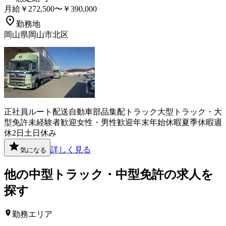
月給￥272,500〜￥390,000
勤務地
岡山県岡山市北区
正社員
ルート配送
自動車部品
集配
トラック
大型トラック・大
型免許
未経験者歓迎
女性・男性歓迎
年末年始休暇
夏季休暇
週
休2日
土日休み
詳しく見る
気になる
他の
中型トラック・中型免許
の求人を
探す
勤務エリア