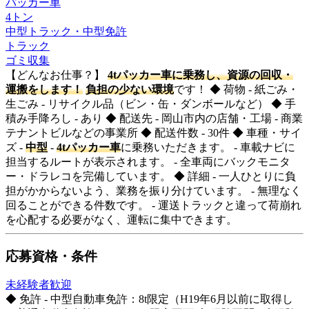
パッカー車
4トン
中型トラック・中型免許
トラック
ゴミ収集
【どんなお仕事？】
4tパッカー車に乗務し、資源の回収・
運搬をします！
負担の少ない環境
です！ ◆ 荷物 - 紙ごみ・
生ごみ - リサイクル品（ビン・缶・ダンボールなど） ◆ 手
積み手降ろし - あり ◆ 配送先 - 岡山市内の店舗・工場 - 商業
テナントビルなどの事業所 ◆ 配送件数 - 30件 ◆ 車種・サイ
ズ -
中型
-
4tパッカー車
に乗務いただきます。 - 車載ナビに
担当するルートが表示されます。 - 全車両にバックモニタ
ー・ドラレコを完備しています。 ◆ 詳細 - 一人ひとりに負
担がかからないよう、業務を振り分けています。 - 無理なく
回ることができる件数です。 - 運送トラックと違って荷崩れ
を心配する必要がなく、運転に集中できます。
応募資格・条件
未経験者歓迎
◆ 免許 - 中型自動車免許：8t限定（H19年6月以前に取得し