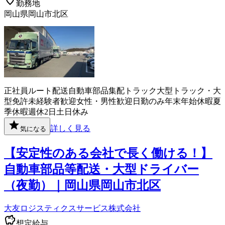
勤務地
岡山県岡山市北区
正社員
ルート配送
自動車部品
集配
トラック
大型トラック・大
型免許
未経験者歓迎
女性・男性歓迎
日勤のみ
年末年始休暇
夏
季休暇
週休2日
土日休み
詳しく見る
気になる
【安定性のある会社で長く働ける！】
自動車部品等配送・大型ドライバー
（夜勤）｜岡山県岡山市北区
大友ロジスティクスサービス株式会社
想定給与