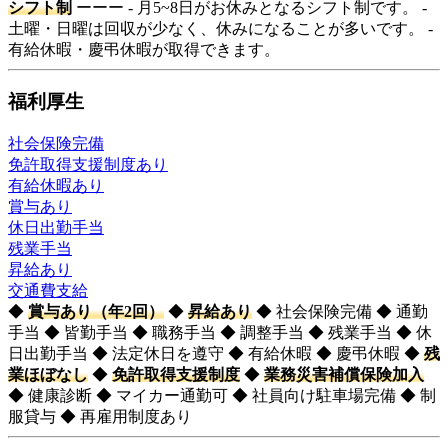
シフト制
ーーー - 月5~8日がお休みとなるシフト制です。 -
土曜・日曜は回収が少なく、休みになることが多いです。 -
有給休暇・慶弔休暇が取得できます。
福利厚生
社会保険完備
免許取得支援制度あり
有給休暇あり
賞与あり
休日出勤手当
残業手当
昇給あり
交通費支給
◆
賞与あり（年2回）
◆
昇給あり
◆ 社会保険完備 ◆ 通勤
手当 ◆ 皆勤手当 ◆ 職務手当 ◆ 調整手当 ◆ 残業手当 ◆ 休
日出勤手当 ◆ 法定休日を遵守 ◆ 有給休暇 ◆ 慶弔休暇 ◆
残
業ほぼなし
◆
免許取得支援制度
◆
業務災害補償保険加入
◆ 健康診断 ◆ マイカー通勤可 ◆ 社員向け駐車場完備 ◆ 制
服貸与 ◆ 再雇用制度あり