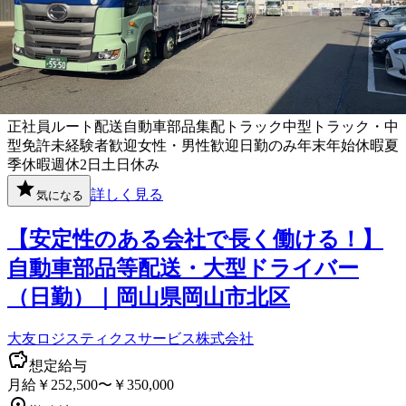
正社員
ルート配送
自動車部品
集配
トラック
中型トラック・中
型免許
未経験者歓迎
女性・男性歓迎
日勤のみ
年末年始休暇
夏
季休暇
週休2日
土日休み
詳しく見る
気になる
【安定性のある会社で長く働ける！】
自動車部品等配送・大型ドライバー
（日勤）｜岡山県岡山市北区
大友ロジスティクスサービス株式会社
想定給与
月給￥252,500〜￥350,000