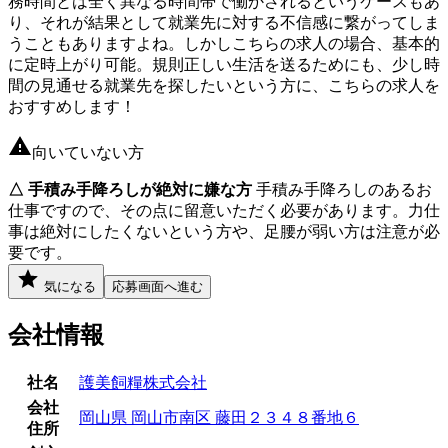
務時間とは全く異なる時間帯で働かされるというケースもあ
り、それが結果として就業先に対する不信感に繋がってしま
うこともありますよね。しかしこちらの求人の場合、基本的
に定時上がり可能。規則正しい生活を送るためにも、少し時
間の見通せる就業先を探したいという方に、こちらの求人を
おすすめします！
向いていない方
△ 手積み手降ろしが絶対に嫌な方
手積み手降ろしのあるお
仕事ですので、その点に留意いただく必要があります。力仕
事は絶対にしたくないという方や、足腰が弱い方は注意が必
要です。
気になる
応募画面へ進む
会社情報
社名
護美飼糧株式会社
会社
岡山県 岡山市南区 藤田２３４８番地６
住所