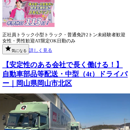
正社員
トラック
小型トラック・普通免許
2トン
未経験者歓迎
女性・男性歓迎
AT限定OK
日勤のみ
詳しく見る
気になる
【安定性のある会社で長く働ける！】
自動車部品等配送・中型（4t）ドライバ
ー｜岡山県岡山市北区
大友ロジスティクスサービス株式会社
想定給与
月給￥271,100〜￥330,000
勤務地
岡山県岡山市北区