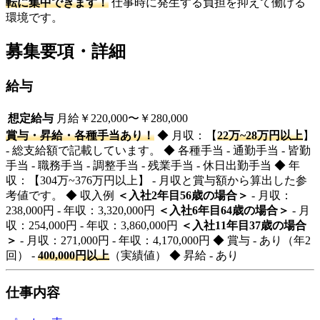
転に集中できます！
仕事時に発生する負担を抑えて働ける
環境です。
募集要項・詳細
給与
想定給与
月給￥220,000〜￥280,000
賞与・昇給・各種手当あり！
◆ 月収：【
22万~28万円以上
】
- 総支給額で記載しています。 ◆ 各種手当 - 通勤手当 - 皆勤
手当 - 職務手当 - 調整手当 - 残業手当 - 休日出勤手当 ◆ 年
収：【304万~376万円以上】 - 月収と賞与額から算出した参
考値です。 ◆ 収入例
＜入社2年目56歳の場合＞
- 月収：
238,000円 - 年収：3,320,000円
＜入社6年目64歳の場合＞
- 月
収：254,000円 - 年収：3,860,000円
＜入社11年目37歳の場合
＞
- 月収：271,000円 - 年収：4,170,000円 ◆ 賞与 - あり（年2
回） -
400,000円以上
（実績値） ◆ 昇給 - あり
仕事内容