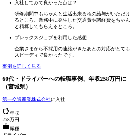
入社してみて良かった点は？
研修期間中もちゃんと生活出来る程の給与がいただけ
るところ。業務中に発生した交通費や諸経費をちゃん
と精算してもらえるところ。
プレックスジョブを利用した感想
企業さまから不採用の連絡がきたあとの対応がとても
スピーディで良かったです。
事例を詳しく見る
60
代
・ドライバーへ
の転職事例
、年収258万円に
（
宮城県
）
第一交通産業株式会社
に入社
年収
258
万円
職種
ドライバー