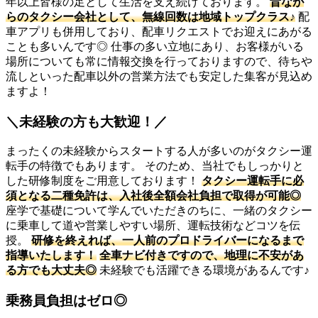
年以上皆様の足として生活を支え続けております。
昔なが
らのタクシー会社として、無線回数は地域トップクラス♪
配
車アプリも併用しており、配車リクエストでお迎えにあがる
ことも多いんです◎ 仕事の多い立地にあり、お客様がいる
場所についても常に情報交換を行っておりますので、待ちや
流しといった配車以外の営業方法でも安定した集客が見込め
ますよ！
＼未経験の方も大歓迎！／
まったくの未経験からスタートする人が多いのがタクシー運
転手の特徴でもあります。 そのため、当社でもしっかりと
した研修制度をご用意しております！
タクシー運転手に必
須となる二種免許は、入社後全額会社負担で取得が可能◎
座学で基礎について学んでいただきのちに、一緒のタクシー
に乗車して道や営業しやすい場所、運転技術などコツを伝
授。
研修を終えれば、一人前のプロドライバーになるまで
指導いたします！
全車ナビ付きですので、地理に不安があ
る方でも大丈夫◎
未経験でも活躍できる環境があるんです♪
乗務員負担はゼロ◎