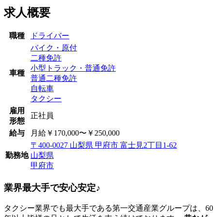
求人概要
職種
ドライバー
バイク・原付
二種免許
小型トラック・普通免許
車種
普通二種免許
自転車
タクシー
雇用
正社員
形態
給与
月給￥170,000〜￥250,000
〒400-0027 山梨県 甲府市 富士見2丁目1-62
勤務地
山梨県
甲府市
業界最大手で安心安定♪
タクシー業界でも最大手である第一交通産業グループは、60