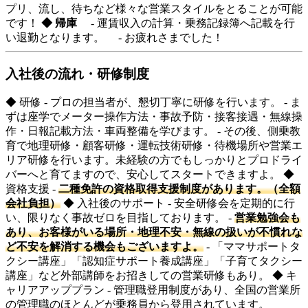
プリ、流し、待ちなど様々な営業スタイルをとることが可能
です！
◆ 帰庫
- 運賃収入の計算・乗務記録簿へ記載を行
い退勤となります。 - お疲れさまでした！
入社後の流れ・研修制度
◆ 研修 - プロの担当者が、懇切丁寧に研修を行います。 - ま
ずは座学でメーター操作方法・事故予防・接客接遇・無線操
作・日報記載方法・車両整備を学びます。 - その後、側乗教
育で地理研修・顧客研修・運転技術研修・待機場所や営業エ
リア研修を行います。未経験の方でもしっかりとプロドライ
バーへと育てますので、安心してスタートできますよ。 ◆
資格支援 -
二種免許の資格取得支援制度があります。（全額
会社負担）
◆ 入社後のサポート - 安全研修会を定期的に行
い、限りなく事故ゼロを目指しております。 -
営業勉強会も
あり、お客様がいる場所・地理不安・無線の扱いが不慣れな
ど不安を解消する機会もございますよ。
- 「ママサポートタ
クシー講座」「認知症サポート養成講座」「子育てタクシー
講座」など外部講師をお招きしての営業研修もあり。 ◆ キ
ャリアアッププラン - 管理職登用制度があり、全国の営業所
の管理職のほとんどが乗務員から登用されています。