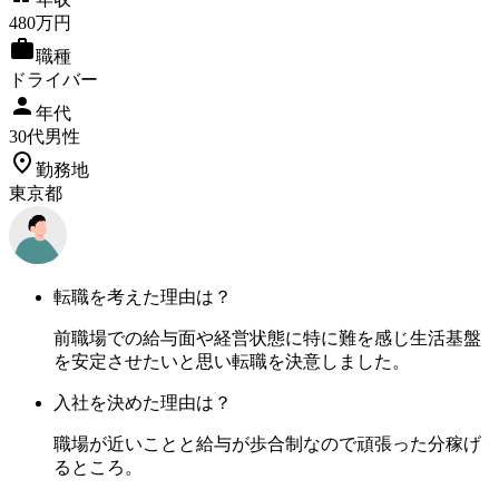
480
万円
職種
ドライバー
年代
30
代
男性
勤務地
東京都
転職を考えた理由は？
前職場での給与面や経営状態に特に難を感じ生活基盤
を安定させたいと思い転職を決意しました。
入社を決めた理由は？
職場が近いことと給与が歩合制なので頑張った分稼げ
るところ。