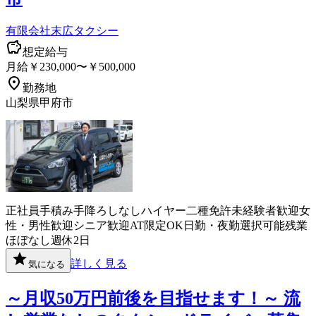
有限会社末広タクシー
想定給与
月給￥230,000〜￥500,000
勤務地
山梨県甲府市
正社員
手積み手降ろしなし
ハイヤー
二種免許
未経験者歓迎
女
性・男性歓迎
シニア歓迎
AT限定OK
日勤・夜勤選択可能
残業
ほぼなし
週休2日
詳しく見る
気になる
～月収50万円前後を目指せます！～ 流