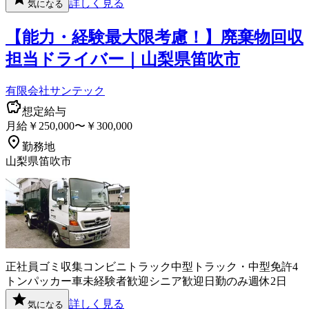
詳しく見る
気になる
【能力・経験最大限考慮！】廃棄物回収
担当ドライバー｜山梨県笛吹市
有限会社サンテック
想定給与
月給￥250,000〜￥300,000
勤務地
山梨県笛吹市
正社員
ゴミ収集
コンビニ
トラック
中型トラック・中型免許
4
トン
パッカー車
未経験者歓迎
シニア歓迎
日勤のみ
週休2日
詳しく見る
気になる