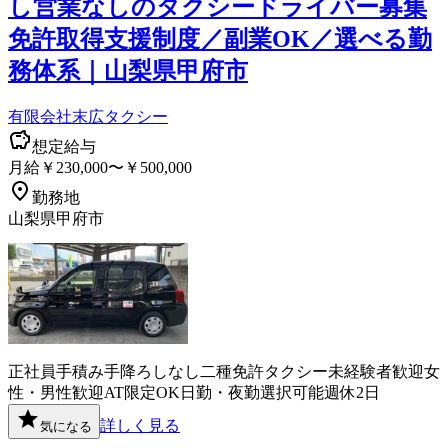
し営業なしのタクシードライバー募集
免許取得支援制度／副業OK／選べる勤
務体系｜山梨県甲府市
有限会社末広タクシー
想定給与
月給￥230,000〜￥500,000
勤務地
山梨県甲府市
正社員
手積み手降ろしなし
二種免許
タクシー
未経験者歓迎
女
性・男性歓迎
AT限定OK
日勤・夜勤選択可能
週休2日
詳しく見る
気になる