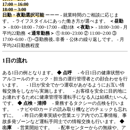
17:00
~
16:00
18:00
~
3:00
日勤・夜勤選択可能
ーーー - 就業時間のご相談に応じま
す。 - ライフスタイルにあった働き方が選べます。
＜昼勤
＞
- 8:00~18:00 - 7:00~17:00 - 4勤1休
＜夜勤＞
- 18:00~3:00 - 月
平均22勤務
＜通常勤務＞
① 8:00~23:00 ② 11:00~2:00 ③
17:00~6:00 - ①~③勤務後､非番・公休の繰り返しです。 - 月
平均24日勤務程度
1日の流れ
ある1日の例となります。
◆ 点呼
- 今日1日の健康状態や
アルコールのチェック・担当の運行管理者との顔合わせを行
います。 - 1日が安全でかつ運収があがるようにお互い情
報交換をしながら実施します。 - お客様を安全に目的地に
お連れするために健康管理等運転手になる人は結構たいへん
です。
◆ 点検・清掃
- 乗務するタクシーの点検を行いま
す。 - ナビやIDカードの読み取り機などのチェックも忘れ
ずに。 - 昨日の乗車実績や営業エリア内での工事情報、事
故多発ゾーンなど運転手同士での情報交換も行います。
◆
出庫
- 営業開始です。 - 配車センターからの無線や、ア