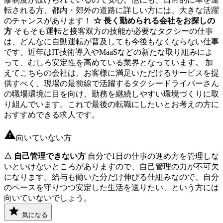
転される方、都内・郊外の道路に詳しい方には、大きな活躍
のチャンスがあります！
☆ 長く勤められる会社をお探しの
方
そもそも運転と接客双方の技能が必要なタクシーの仕事
は、どんなに自動運転が普及しても今後もなくならない仕事
です。近年はIT技術導入やMaaSなどの新たな取り組みによ
って、むしろ安定性を高めている業界となっています。 加
えてこちらの会社は、お客様に満足いただけるサービスを提
供すべく、現場の最前線で活躍するタクシードライバーさん
の職場環境に目を向け、勤務を継続しやすい環境づくりに取
り組んでいます。これで最後の転職にしたいとお考えの方に
おすすめできる求人です。
向いていない方
△ 自己管理できない方
自分で1日の仕事の進め方を管理しな
いといけないところがありますので、自己管理の力が不可欠
になります。給与も働いた分だけ伸びる仕組みなので、自分
のペースを守りつつ安定した生活を送りたい、という方には
向いていないでしょう。
気になる