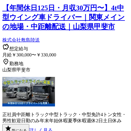
【年間休日125日・月収30万円〜】4t中
型ウイング車ドライバー｜関東メイン
の地場・中距離配送｜山梨県甲斐市
株式会社敷島陸送
想定給与
月給￥300,000〜￥330,000
勤務地
山梨県甲斐市
正社員
中距離
トラック
中型トラック・中型免許
4トン
女性・
男性歓迎
日勤のみ
年末年始休暇
夏季休暇
週休2日
土日休み
詳しく見る
気になる