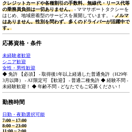
クレジットカードや各種割引の手数料、無線代・リース代等
の乗務員負担は一切ありません。
- ママサポートタクシーを
はじめ、地域密着型のサービスを展開しています。 -
ノルマ
はありません。性別を問わず、多くのドライバーが活躍中で
す。
応募資格・条件
未経験者歓迎
シニア歓迎
女性・男性歓迎
◆ 免許 【必須】 - 取得後1年以上経過した普通免許（H29年
3月以降） - AT限定可 【歓迎】 - 普通二種免許 ◆ 経験不問 -
未経験歓迎！ ◆ 年齢不問 - どなたでもご応募ください！
勤務時間
日勤・夜勤選択可能
7:00
~
17:00
8:00
~
23:00
11:00
~
2:00