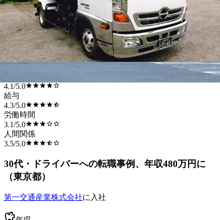
平均満足度
総合評価
7.2
/
10.0
仕事内容
3.6
/
5.0
職場環境
4.1
/
5.0
給与
4.3
/
5.0
労働時間
3.1
/
5.0
人間関係
3.5
/
5.0
30
代
・ドライバーへ
の転職事例
、年収480万円に
（
東京都
）
第一交通産業株式会社
に入社
年収