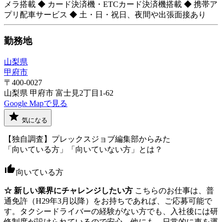
メラ搭載 ◆ カード決済機・ETCカード決済機搭載 ◆ 携帯ア
プリ配車サービス ◆ 土・日・祝日、夜間や出張面接あり
勤務地
山梨県
甲府市
〒400-0027
山梨県 甲府市 富士見2丁目1-62
Google Mapで見る
気になる
【独自調査】プレックスジョブ編集部からみた
「向いている方」「向いていない方」とは？
向いている方
☆ 新しい業界にチャレンジしたい方
こちらのお仕事は、普
通免許（H29年3月以降）をお持ちであれば、ご応募可能で
す。タクシードライバーの経験がない方でも、入社後には研
修制度が設けられているので安心。他にも、日常的に車を運