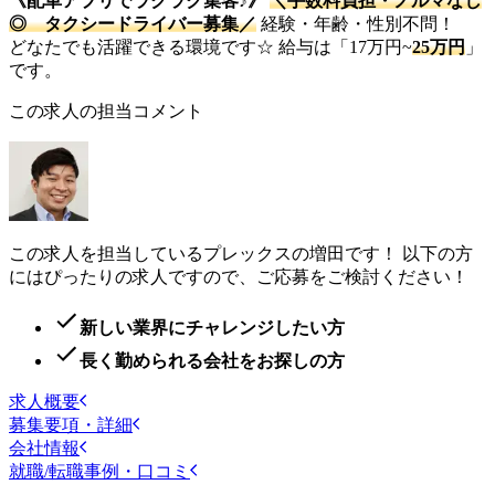
《配車アプリでラクラク集客♪》
＼手数料負担・ノルマなし
◎ タクシードライバー募集／
経験・年齢・性別不問！
どなたでも活躍できる環境です☆ 給与は「17万円~
25万円
」
です。
この求人の担当コメント
この求人を担当しているプレックスの増田です！ 以下の方
にはぴったりの求人ですので、ご応募をご検討ください！
新しい業界にチャレンジしたい方
長く勤められる会社をお探しの方
求人概要
募集要項・詳細
会社情報
就職/転職事例・口コミ