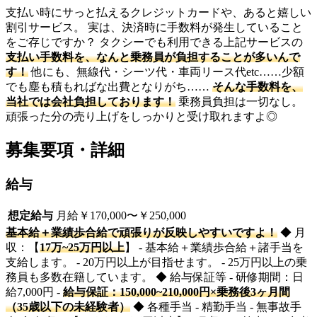
支払い時にサっと払えるクレジットカードや、あると嬉しい
割引サービス。 実は、決済時に手数料が発生していること
をご存じですか？ タクシーでも利用できる上記サービスの
支払い手数料を、なんと乗務員が負担することが多いんで
す！
他にも、無線代・シーツ代・車両リース代etc……少額
でも塵も積もればな出費となりがち……
そんな手数料を、
当社では会社負担しております！
乗務員負担は一切なし。
頑張った分の売り上げをしっかりと受け取れますよ◎
募集要項・詳細
給与
想定給与
月給￥170,000〜￥250,000
基本給＋業績歩合給で頑張りが反映しやすいですよ！
◆ 月
収：【
17万~25万円以上
】 - 基本給＋業績歩合給＋諸手当を
支給します。 - 20万円以上が目指せます。 - 25万円以上の乗
務員も多数在籍しています。 ◆ 給与保証等 - 研修期間：日
給7,000円 -
給与保証：150,000~210,000円×乗務後3ヶ月間
（35歳以下の未経験者）
◆ 各種手当 - 精勤手当 - 無事故手