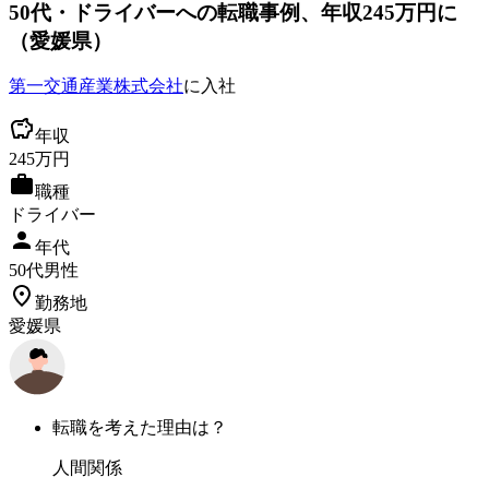
50
代
・ドライバーへ
の転職事例
、年収245万円に
（
愛媛県
）
第一交通産業株式会社
に入社
年収
245
万円
職種
ドライバー
年代
50
代
男性
勤務地
愛媛県
転職を考えた理由は？
人間関係