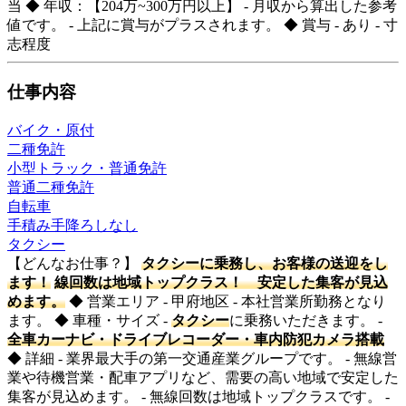
当 ◆ 年収：【204万~300万円以上】 - 月収から算出した参考
値です。 - 上記に賞与がプラスされます。 ◆ 賞与 - あり - 寸
志程度
仕事内容
バイク・原付
二種免許
小型トラック・普通免許
普通二種免許
自転車
手積み手降ろしなし
タクシー
【どんなお仕事？】
タクシーに乗務し、お客様の送迎をし
ます！
線回数は地域トップクラス！ 安定した集客が見込
めます。
◆ 営業エリア - 甲府地区 - 本社営業所勤務となり
ます。 ◆ 車種・サイズ -
タクシー
に乗務いただきます。 -
全車カーナビ・ドライブレコーダー・車内防犯カメラ搭載
◆ 詳細 - 業界最大手の第一交通産業グループです。 - 無線営
業や待機営業・配車アプリなど、需要の高い地域で安定した
集客が見込めます。 - 無線回数は地域トップクラスです。 -