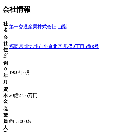
会社情報
社
第一交通産業株式会社 山梨
名
会
社
福岡県 北九州市小倉北区 馬借2丁目6番8号
住
所
創
立
1960年6月
年
月
資
本
20億2755万円
金
従
業
員
約13,000名
人