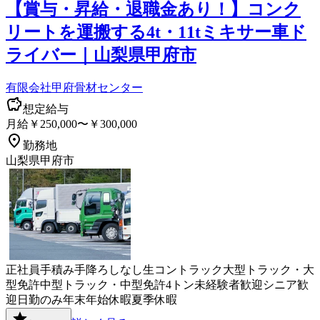
【賞与・昇給・退職金あり！】コンク
リートを運搬する4t・11tミキサー車ド
ライバー｜山梨県甲府市
有限会社甲府骨材センター
想定給与
月給￥250,000〜￥300,000
勤務地
山梨県甲府市
正社員
手積み手降ろしなし
生コン
トラック
大型トラック・大
型免許
中型トラック・中型免許
4トン
未経験者歓迎
シニア歓
迎
日勤のみ
年末年始休暇
夏季休暇