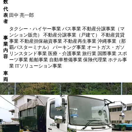
数
代
表
田中 亮一郎
者
タクシー・ハイヤー事業 バス事業 不動産分譲事業（マ
ンション販売） 不動産分譲事業（戸建て） 不動産賃貸
事
事業 不動産担保融資事業 不動産再生事業 沖縄事業（那
業
覇バスターミナル） パーキング事業 オートガス・ガソ
内
リンスタンド事業 医療・介護事業 旅行業 国際事業 スポ
容
ーツ事業 船舶事業 自動車整備事業 保険代理業 ホテル事
業 ITソリューション事業
車
両
保
8,860台
有
台
数
第一交通産業株式会社
の就職/転職事
例・口コミ