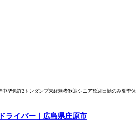
準中型免許
2トン
ダンプ
未経験者歓迎
シニア歓迎
日勤のみ
夏季休
クドライバー｜広島県庄原市