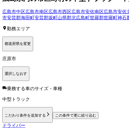
広島市中区
広島市南区
広島市西区
広島市安佐南区
広島市安佐
市
安芸郡海田町
安芸郡坂町
山県郡北広島町
世羅郡世羅町
神石
勤務エリア
都道府県を変更
庄原市
選択しなおす
乗務する車のサイズ・車種
中型トラック
こだわり条件を追加する
この条件で更に絞り込む
ドライバー