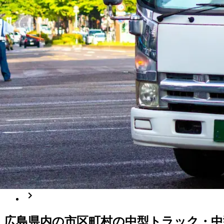
月給￥189,750〜￥224,250
勤務時間
午前8時〜午後5時
勤務地
広島県庄原市
正社員
長距離
集配
土木
トラック
中型トラック・中型免許
準中
詳しく見る
気になる
1
広島県
内の市区町村の
中型トラック・中