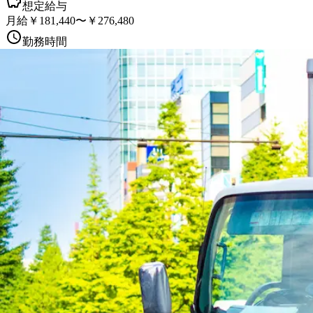
想定給与
月給￥181,440〜￥276,480
勤務時間
午前8時〜午後5時
勤務地
広島県庄原市
正社員
トラック
中型トラック・中型免許
4トン
未経験者歓迎
シ
詳しく見る
気になる
【賞与・昇給・退職金あり】2~4tトラ
有限会社 林商会
想定給与