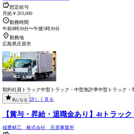
想定給与
月給￥203,000
勤務時間
午前8時30分〜午後5時30分
勤務地
広島県庄原市
契約社員
トラック
中型トラック・中型免許
準中型トラック・
詳しく見る
気になる
【賞与・昇給・退職金あり】4tトラッ
福豊精工 株式会社 庄原事業所