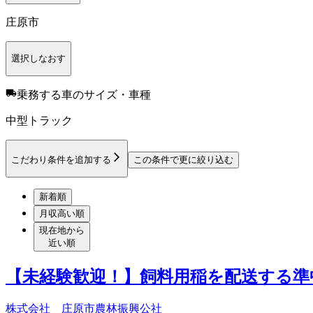
庄原市
選択しなおす
乗務する車のサイズ・車種
中型トラック
こだわり条件を追加する
この条件で更に絞り込む
新着順
月収高い順
現在地から
近い順
【未経験歓迎！】飼料用稲を配送する準
株式会社 庄原市農林振興公社