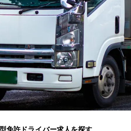
型トラック・準中型免許
4トン
未経験者歓迎
シニア歓迎
日勤のみ
型免許
ドライバー
求人を探す