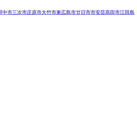
府中市
三次市
庄原市
大竹市
東広島市
廿日市市
安芸高田市
江田島