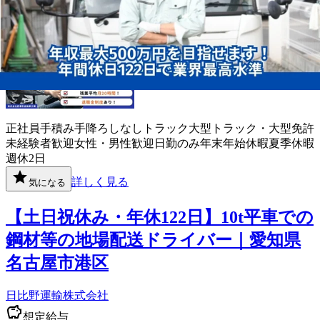
勤務地
北海道野付郡別海町
正社員
手積み手降ろしなし
トラック
大型トラック・大型免許
未経験者歓迎
女性・男性歓迎
日勤のみ
年末年始休暇
夏季休暇
週休2日
詳しく見る
気になる
【土日祝休み・年休122日】10t平車での
鋼材等の地場配送ドライバー｜愛知県
名古屋市港区
日比野運輸株式会社
想定給与