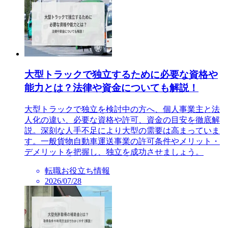
大型トラックで独立するために必要な資格や
能力とは？法律や資金についても解説！
大型トラックで独立を検討中の方へ、個人事業主と法
人化の違い、必要な資格や許可、資金の目安を徹底解
説。深刻な人手不足により大型の需要は高まっていま
す。一般貨物自動車運送事業の許可条件やメリット・
デメリットを把握し、独立を成功させましょう。
転職お役立ち情報
2026/07/28