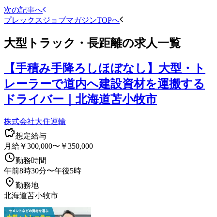
次の記事へ
プレックスジョブマガジンTOPへ
大型トラック・長距離
の求人一覧
【手積み手降ろしほぼなし】大型・ト
レーラーで道内へ建設資材を運搬する
ドライバー｜北海道苫小牧市
株式会社大住運輸
想定給与
月給￥300,000〜￥350,000
勤務時間
午前8時30分〜午後5時
勤務地
北海道苫小牧市