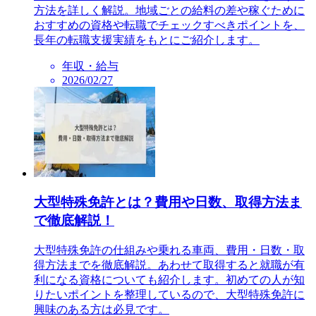
方法を詳しく解説。地域ごとの給料の差や稼ぐために
おすすめの資格や転職でチェックすべきポイントを、
長年の転職支援実績をもとにご紹介します。
年収・給与
2026/02/27
大型特殊免許とは？費用や日数、取得方法ま
で徹底解説！
大型特殊免許の仕組みや乗れる車両、費用・日数・取
得方法までを徹底解説。あわせて取得すると就職が有
利になる資格についても紹介します。初めての人が知
りたいポイントを整理しているので、大型特殊免許に
興味のある方は必見です。