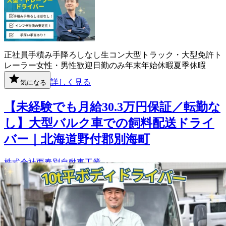
正社員
手積み手降ろしなし
生コン
大型トラック・大型免許
ト
レーラー
女性・男性歓迎
日勤のみ
年末年始休暇
夏季休暇
詳しく見る
気になる
【未経験でも月給30.3万円保証／転勤な
し】大型バルク車での飼料配送ドライ
バー｜北海道野付郡別海町
株式会社西春別自動車工業
想定給与
月給￥303,000
勤務時間
午前7時〜午後5時