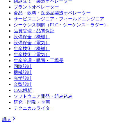
組み立て・製造オペレーター
プラントオペレーター
食品・飲料・医薬品製造オペレーター
サービスエンジニア・フィールドエンジニア
シーケンス制御（PLC・シーケンス・ラダー）
品質管理・品質保証
設備保全（機械）
設備保全（電気）
生産技術（機械）
生産技術（電気）
生産管理・購買・工場長
回路設計
機械設計
光学設計
金型設計
CAE解析
ソフトウェア開発・組み込み
研究・開発・企画
テクニカルライター
職人