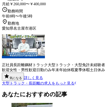
月給￥260,000〜￥400,000
勤務時間
午前8時〜午後5時
勤務地
愛知県名古屋市港区
正社員
長距離
鋼材
トラック
大型トラック・大型免許
未経験者
歓迎
女性・男性歓迎
日勤のみ
年末年始休暇
夏季休暇
土日休み
詳しく見る
気になる
大型トラック・長距離の求人をもっと見る
あなたにおすすめの記事