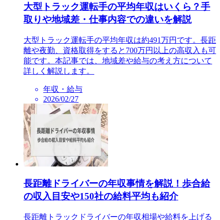
大型トラック運転手の平均年収はいくら？手
取りや地域差・仕事内容での違いを解説
大型トラック運転手の平均年収は約491万円です。長距
離や夜勤、資格取得をすると700万円以上の高収入も可
能です。本記事では、地域差や給与の考え方について
詳しく解説します。
年収・給与
2026/02/27
長距離ドライバーの年収事情を解説！歩合給
の収入目安や150社の給料平均も紹介
長距離トラックドライバーの年収相場や給料を上げる