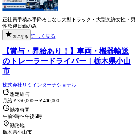
正社員
手積み手降ろしなし
大型トラック・大型免許
女性・男
性歓迎
日勤のみ
詳しく見る
気になる
【賞与・昇給あり！】車両・機器輸送
のトレーラードライバー｜栃木県小山
市
株式会社リミインターナショナル
想定給与
月給￥350,000〜￥400,000
勤務時間
午前9時〜午後6時
勤務地
栃木県小山市