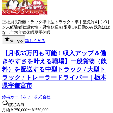
正社員
長距離
トラック
準中型トラック・準中型免許
4トン
3ト
ン
未経験者歓迎
女性・男性歓迎
AT限定OK
日勤のみ
残業ほぼ
なし
年末年始休暇
夏季休暇
詳しく見る
気になる
【月収55万円も可能！収入アップ＆働
きやすさを叶える職場】一般貨物（飲
料）を配送する中型トラック / 大型ト
ラック / トレーラードライバー｜栃木
県宇都宮市
鈴与カーゴネット株式会社
想定給与
月給￥250,000〜￥550,000