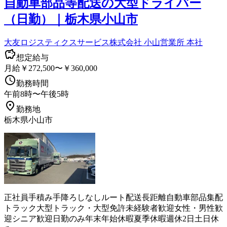
自動車部品等配送の大型ドライバー
（日勤）｜栃木県小山市
大友ロジスティクスサービス株式会社 小山営業所 本社
想定給与
月給￥272,500〜￥360,000
勤務時間
午前8時〜午後5時
勤務地
栃木県小山市
正社員
手積み手降ろしなし
ルート配送
長距離
自動車部品
集配
トラック
大型トラック・大型免許
未経験者歓迎
女性・男性歓
迎
シニア歓迎
日勤のみ
年末年始休暇
夏季休暇
週休2日
土日休