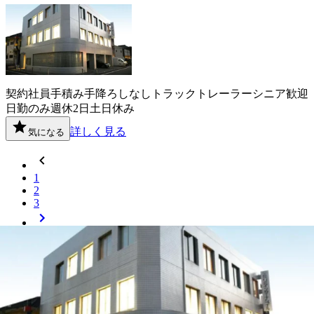
契約社員
手積み手降ろしなし
トラック
トレーラー
シニア歓迎
日勤のみ
週休2日
土日休み
詳しく見る
気になる
1
2
3
栃木県
内の市区町村の
車通勤OK
ドライ
バー
求人を探す
宇都宮市
栃木市
佐野市
鹿沼市
日光市
小山市
那須塩原市
芳賀郡