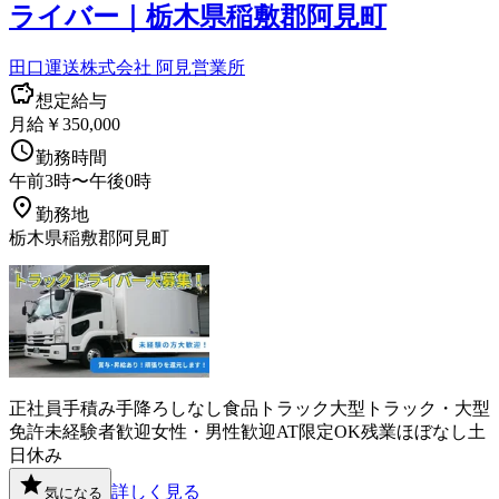
ライバー｜栃木県稲敷郡阿見町
田口運送株式会社 阿見営業所
想定給与
月給￥350,000
勤務時間
午前3時〜午後0時
勤務地
栃木県稲敷郡阿見町
正社員
手積み手降ろしなし
食品
トラック
大型トラック・大型
免許
未経験者歓迎
女性・男性歓迎
AT限定OK
残業ほぼなし
土
日休み
詳しく見る
気になる