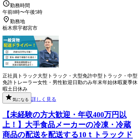
勤務時間
午前8時〜午後5時
勤務地
栃木県宇都宮市
正社員
トラック
大型トラック・大型免許
中型トラック・中型
免許
トレーラー
女性・男性歓迎
日勤のみ
年末年始休暇
夏季休
暇
土日休み
詳しく見る
気になる
【未経験の方大歓迎・年収400万円以
上！】大手食品メーカーの冷凍・冷蔵
商品の配送を配送する10ｔトラックド