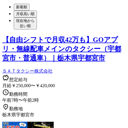
新着順
月収高い順
現在地から
近い順
【自由シフトで月収42万も】GOアプ
リ・無線配車メインのタクシー（宇都
宮市・普通車）｜栃木県宇都宮市
ＳＡＴタクシー株式会社
想定給与
月給￥250,000〜￥420,000
勤務時間
午前7時〜午前2時
勤務地
栃木県宇都宮市