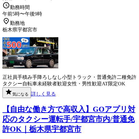
勤務時間
午前5時〜午後9時
勤務地
栃木県宇都宮市
正社員
手積み手降ろしなし
小型トラック・普通免許
二種免許
タクシー
自転車
未経験者歓迎
女性・男性歓迎
AT限定OK
詳しく見る
気になる
【自由な働き方で高収入】GOアプリ対
応のタクシー運転手/宇都宮市内/普通免
許OK｜栃木県宇都宮市