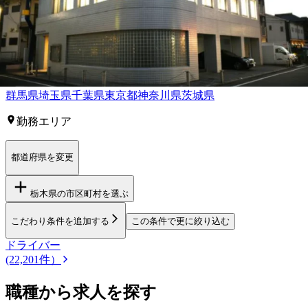
市貝町
芳賀郡芳賀町
下都賀郡壬生町
下都賀郡野木町
【
関東
】他の都道府県から
車通勤OKド
ライバー求人を
探す
群馬県
埼玉県
千葉県
東京都
神奈川県
茨城県
勤務エリア
都道府県を変更
栃木県
の市区町村を選ぶ
こだわり条件を追加する
この条件で更に絞り込む
ドライバー
(22,201件）
職種から求人を探す