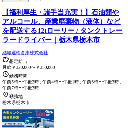
【福利厚生・諸手当充実！】石油類や
アルコール、産業廃棄物（液体）など
を配送する12tローリー / タンクトレー
ラードライバー｜栃木県栃木市
結城運輸倉庫株式会社
想定給与
月給￥320,000〜￥350,000
勤務時間
午前5時〜午後2時 , 午前4時〜午後1時 , 午前6時〜午後3時 ,
午前7時〜午後3時
勤務地
栃木県栃木市