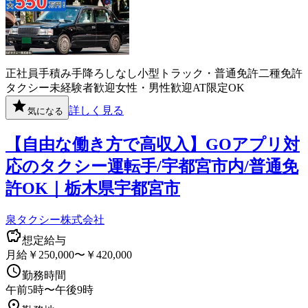
正社員
手積み手降ろしなし
小型トラック・普通免許
二種免許
タクシー
未経験者歓迎
女性・男性歓迎
AT限定OK
詳しく見る
気になる
【自由な働き方で高収入】GOアプリ対
応のタクシー運転手/宇都宮市内/普通免
許OK｜栃木県宇都宮市
泉タクシー株式会社
想定給与
月給￥250,000〜￥420,000
勤務時間
午前5時〜午後9時