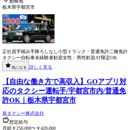
勤務地
栃木県宇都宮市
正社員
手積み手降ろしなし
小型トラック・普通免許
二種免許
タクシー
自転車
未経験者歓迎
女性・男性歓迎
AT限定OK
詳しく見る
気になる
【自由な働き方で高収入】GOアプリ対
応のタクシー運転手/宇都宮市内/普通免
許OK｜栃木県宇都宮市
泉タクシー株式会社
想定給与
月給￥250,000〜￥420,000