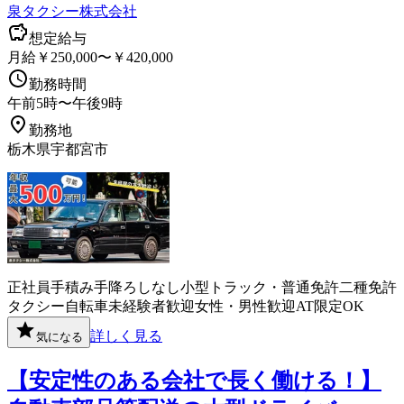
泉タクシー株式会社
想定給与
月給￥250,000〜￥420,000
勤務時間
午前5時〜午後9時
勤務地
栃木県宇都宮市
正社員
手積み手降ろしなし
小型トラック・普通免許
二種免許
タクシー
自転車
未経験者歓迎
女性・男性歓迎
AT限定OK
詳しく見る
気になる
【安定性のある会社で長く働ける！】