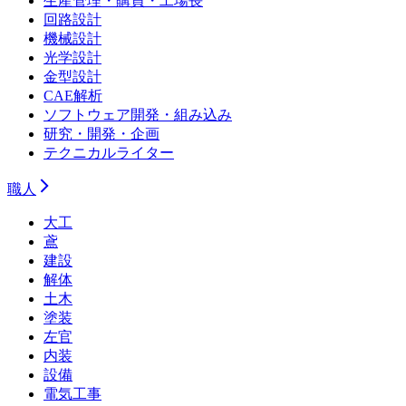
生産管理・購買・工場長
回路設計
機械設計
光学設計
金型設計
CAE解析
ソフトウェア開発・組み込み
研究・開発・企画
テクニカルライター
職人
大工
鳶
建設
解体
土木
塗装
左官
内装
設備
電気工事