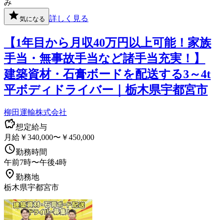
み
詳しく見る
気になる
【1年目から月収40万円以上可能！家族
手当・無事故手当など諸手当充実！】
建築資材・石膏ボードを配送する3～4t
平ボディドライバー｜栃木県宇都宮市
柳田運輸株式会社
想定給与
月給￥340,000〜￥450,000
勤務時間
午前7時〜午後4時
勤務地
栃木県宇都宮市