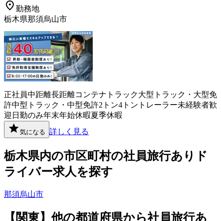
勤務地
栃木県那須烏山市
正社員
中距離
長距離
コンテナ
トラック
大型トラック・大型免
許
中型トラック・中型免許
2トン
4トン
トレーラー
未経験者歓
迎
日勤のみ
年末年始休暇
夏季休暇
詳しく見る
気になる
栃木県
内の市区町村の
社員旅行あり
ド
ライバー
求人を探す
那須烏山市
【
関東
】他の都道府県から
社員旅行あ