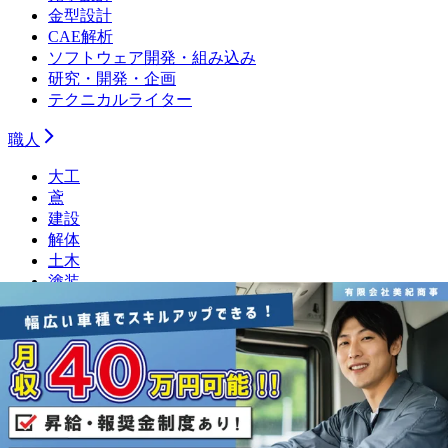
金型設計
CAE解析
ソフトウェア開発・組み込み
研究・開発・企画
テクニカルライター
職人
大工
鳶
建設
解体
土木
塗装
左官
内装
設備
電気工事
配管
整備士