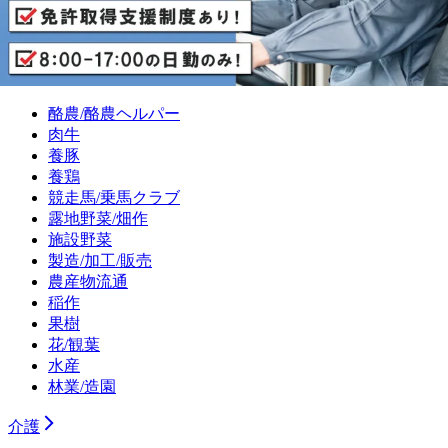
自動車整備士
機械整備・修理工
牧場・農場
酪農/酪農ヘルパー
肉牛
養豚
養鶏
競走馬/乗馬クラブ
露地野菜/畑作
施設野菜
製造/加工/販売
農産物流通
稲作
果樹
花/観葉
水産
林業/造園
介護