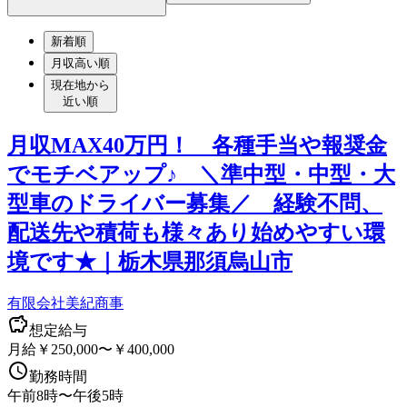
新着順
月収高い順
現在地から
近い順
月収MAX40万円！ 各種手当や報奨金
でモチベアップ♪ ＼準中型・中型・大
型車のドライバー募集／ 経験不問、
配送先や積荷も様々あり始めやすい環
境です★｜栃木県那須烏山市
有限会社美紀商事
想定給与
月給￥250,000〜￥400,000
勤務時間
午前8時〜午後5時