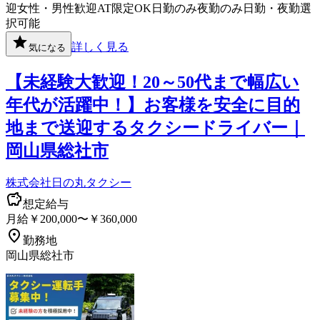
迎
女性・男性歓迎
AT限定OK
日勤のみ
夜勤のみ
日勤・夜勤選
択可能
詳しく見る
気になる
【未経験大歓迎！20～50代まで幅広い
年代が活躍中！】お客様を安全に目的
地まで送迎するタクシードライバー｜
岡山県総社市
株式会社日の丸タクシー
想定給与
月給￥200,000〜￥360,000
勤務地
岡山県総社市