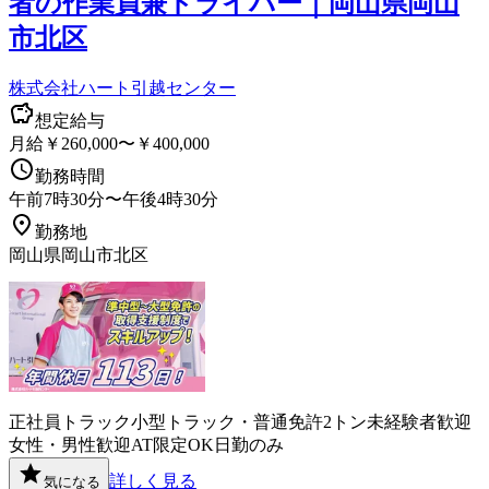
者の作業員兼ドライバー｜岡山県岡山
市北区
株式会社ハート引越センター
想定給与
月給￥260,000〜￥400,000
勤務時間
午前7時30分〜午後4時30分
勤務地
岡山県岡山市北区
正社員
トラック
小型トラック・普通免許
2トン
未経験者歓迎
女性・男性歓迎
AT限定OK
日勤のみ
詳しく見る
気になる