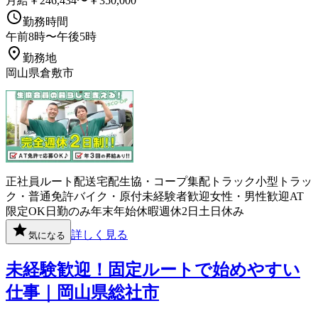
月給￥246,434〜￥350,000
勤務時間
午前8時〜午後5時
勤務地
岡山県倉敷市
正社員
ルート配送
宅配
生協・コープ
集配
トラック
小型トラッ
ク・普通免許
バイク・原付
未経験者歓迎
女性・男性歓迎
AT
限定OK
日勤のみ
年末年始休暇
週休2日
土日休み
詳しく見る
気になる
未経験歓迎！固定ルートで始めやすい
仕事｜岡山県総社市