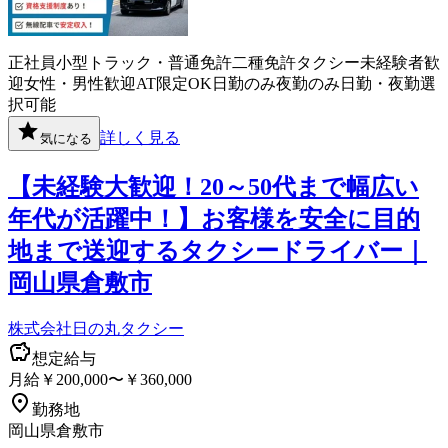
正社員
小型トラック・普通免許
二種免許
タクシー
未経験者歓
迎
女性・男性歓迎
AT限定OK
日勤のみ
夜勤のみ
日勤・夜勤選
択可能
詳しく見る
気になる
【未経験大歓迎！20～50代まで幅広い
年代が活躍中！】お客様を安全に目的
地まで送迎するタクシードライバー｜
岡山県倉敷市
株式会社日の丸タクシー
想定給与
月給￥200,000〜￥360,000
勤務地
岡山県倉敷市