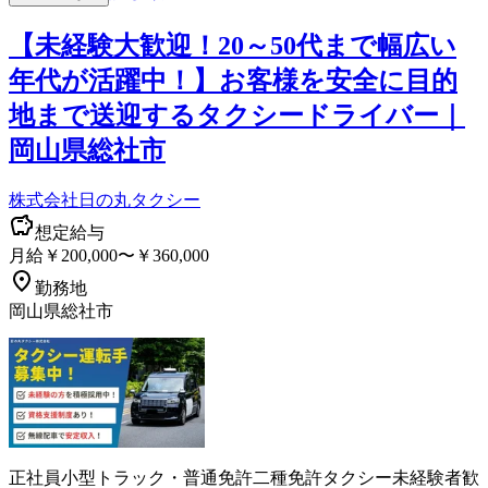
【未経験大歓迎！20～50代まで幅広い
年代が活躍中！】お客様を安全に目的
地まで送迎するタクシードライバー｜
岡山県総社市
株式会社日の丸タクシー
想定給与
月給￥200,000〜￥360,000
勤務地
岡山県総社市
正社員
小型トラック・普通免許
二種免許
タクシー
未経験者歓