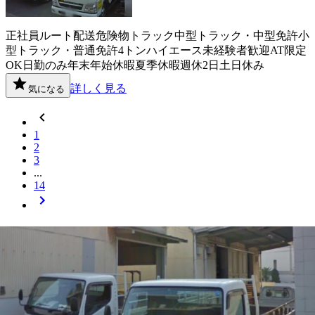
正社員
ルート配送
危険物
トラック
中型トラック・中型免許
小
型トラック・普通免許
4トン
ハイエース
未経験者歓迎
AT限定
OK
日勤のみ
年末年始休暇
夏季休暇
週休2日
土日休み
詳しく見る
気になる
1
2
3
...
14
岡山県
内の市区町村の
小型トラック・
普通免許
ドライバー
求人を探す
岡山市北区
岡山市中区
岡山市東区
岡山市南区
倉敷市
津山市
玉
野市
笠岡市
井原市
総社市
高梁市
赤磐市
真庭市
美作市
都窪郡早