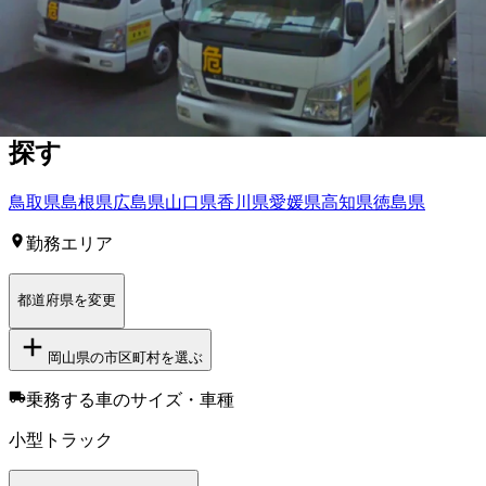
島町
浅口郡里庄町
小田郡矢掛町
勝田郡勝央町
英田郡西粟倉村
久米郡美咲町
【
中国・四国
】他の都道府県から
小型
トラック・普通免許ドライバー求人を
探す
鳥取県
島根県
広島県
山口県
香川県
愛媛県
高知県
徳島県
勤務エリア
都道府県を変更
岡山県
の市区町村を選ぶ
乗務する車のサイズ・車種
小型トラック