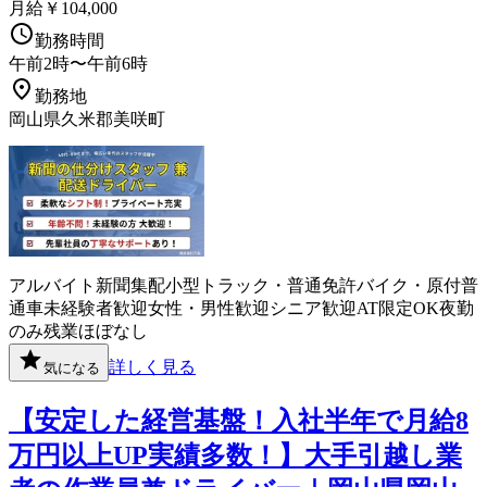
月給￥104,000
勤務時間
午前2時〜午前6時
勤務地
岡山県久米郡美咲町
アルバイト
新聞
集配
小型トラック・普通免許
バイク・原付
普
通車
未経験者歓迎
女性・男性歓迎
シニア歓迎
AT限定OK
夜勤
のみ
残業ほぼなし
詳しく見る
気になる
【安定した経営基盤！入社半年で月給8
万円以上UP実績多数！】大手引越し業