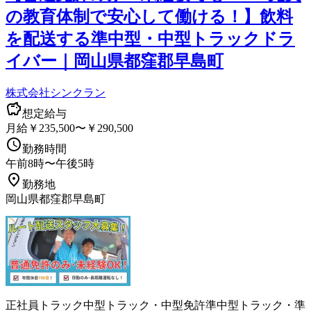
の教育体制で安心して働ける！】飲料
を配送する準中型・中型トラックドラ
イバー｜岡山県都窪郡早島町
株式会社シンクラン
想定給与
月給￥235,500〜￥290,500
勤務時間
午前8時〜午後5時
勤務地
岡山県都窪郡早島町
正社員
トラック
中型トラック・中型免許
準中型トラック・準