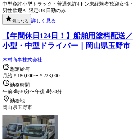
中型免許
小型トラック・普通免許
4トン
未経験者歓迎
女性・
男性歓迎
AT限定OK
日勤のみ
詳しく見る
気になる
【年間休日124日！】船舶用塗料配送／
小型・中型ドライバー｜岡山県玉野市
木村商事株式会社
想定給与
月給￥180,000〜￥223,000
勤務時間
午前8時30分〜午後5時30分
勤務地
岡山県玉野市