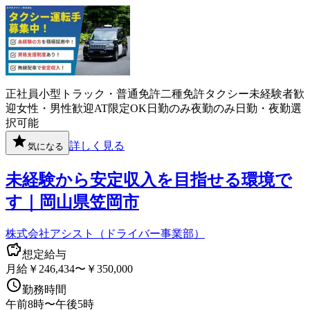
正社員
小型トラック・普通免許
二種免許
タクシー
未経験者歓
迎
女性・男性歓迎
AT限定OK
日勤のみ
夜勤のみ
日勤・夜勤選
択可能
詳しく見る
気になる
未経験から安定収入を目指せる環境で
す｜岡山県笠岡市
株式会社アシスト（ドライバー事業部）
想定給与
月給￥246,434〜￥350,000
勤務時間
午前8時〜午後5時