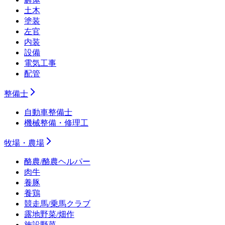
土木
塗装
左官
内装
設備
電気工事
配管
整備士
自動車整備士
機械整備・修理工
牧場・農場
酪農/酪農ヘルパー
肉牛
養豚
養鶏
競走馬/乗馬クラブ
露地野菜/畑作
施設野菜