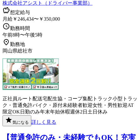
株式会社アシスト（ドライバー事業部）
想定給与
月給￥246,434〜￥350,000
勤務時間
午前8時〜午後5時
勤務地
岡山県総社市
正社員
ルート配送
宅配
生協・コープ
集配
トラック
小型トラッ
ク・普通免許
バイク・原付
未経験者歓迎
女性・男性歓迎
AT
限定OK
日勤のみ
年末年始休暇
週休2日
土日休み
詳しく見る
気になる
【普通免許のみ・未経験でもOK！充実