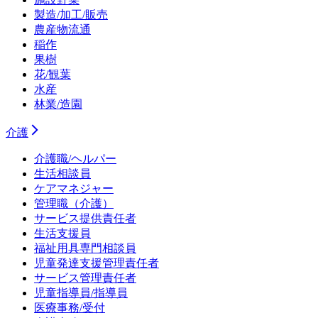
製造/加工/販売
農産物流通
稲作
果樹
花/観葉
水産
林業/造園
介護
介護職/ヘルパー
生活相談員
ケアマネジャー
管理職（介護）
サービス提供責任者
生活支援員
福祉用具専門相談員
児童発達支援管理責任者
サービス管理責任者
児童指導員/指導員
医療事務/受付