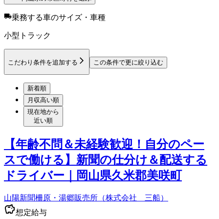
乗務する車のサイズ・車種
小型トラック
こだわり条件を追加する
この条件で更に絞り込む
新着順
月収高い順
現在地から
近い順
【年齢不問＆未経験歓迎！自分のペー
スで働ける】新聞の仕分け＆配送する
ドライバー｜岡山県久米郡美咲町
山陽新聞柵原・湯郷販売所（株式会社 三船）
想定給与