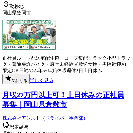
勤務地
岡山県笠岡市
正社員
ルート配送
宅配
生協・コープ
集配
トラック
小型トラッ
ク・普通免許
バイク・原付
未経験者歓迎
女性・男性歓迎
AT
限定OK
日勤のみ
年末年始休暇
週休2日
土日休み
詳しく見る
気になる
月収27万円以上可！土日休みの正社員
募集｜岡山県倉敷市
株式会社アシスト（ドライバー事業部）
想定給与