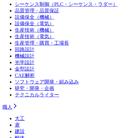
シーケンス制御（PLC・シーケンス・ラダー）
品質管理・品質保証
設備保全（機械）
設備保全（電気）
生産技術（機械）
生産技術（電気）
生産管理・購買・工場長
回路設計
機械設計
光学設計
金型設計
CAE解析
ソフトウェア開発・組み込み
研究・開発・企画
テクニカルライター
職人
大工
鳶
建設
解体