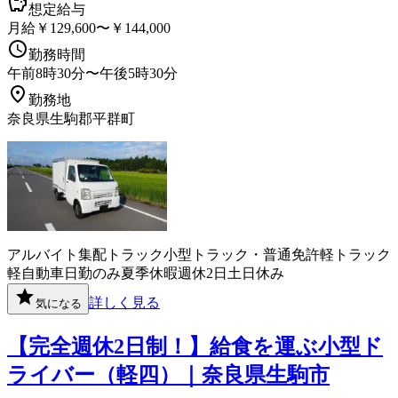
想定給与
月給￥129,600〜￥144,000
勤務時間
午前8時30分〜午後5時30分
勤務地
奈良県生駒郡平群町
アルバイト
集配
トラック
小型トラック・普通免許
軽トラック
軽自動車
日勤のみ
夏季休暇
週休2日
土日休み
詳しく見る
気になる
【完全週休2日制！】給食を運ぶ小型ド
ライバー（軽四）｜奈良県生駒市