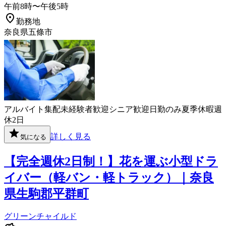
午前8時〜午後5時
勤務地
奈良県五條市
アルバイト
集配
未経験者歓迎
シニア歓迎
日勤のみ
夏季休暇
週
休2日
詳しく見る
気になる
【完全週休2日制！】花を運ぶ小型ドラ
イバー（軽バン・軽トラック）｜奈良
県生駒郡平群町
グリーンチャイルド