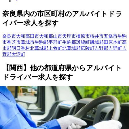
奈良県
内の市区町村の
アルバイト
ドラ
イバー
求人を探す
奈良市
大和高田市
大和郡山市
天理市
橿原市
桜井市
五條市
生駒
市
香芝市
葛城市
生駒郡平群町
生駒郡斑鳩町
磯城郡田原本町
高
市郡明日香村
北葛城郡上牧町
北葛城郡広陵町
吉野郡吉野町
吉
野郡大淀町
【
関西
】他の都道府県から
アルバイト
ドライバー求人を
探す
滋賀県
京都府
大阪府
兵庫県
和歌山県
勤務エリア
都道府県を変更