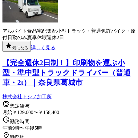
アルバイト
食品
宅配
集配
小型トラック・普通免許
バイク・原
付
日勤のみ
夏季休暇
週休2日
詳しく見る
気になる
【完全週休2日制！】印刷物を運ぶ小
型・準中型トラックドライバー（普通
車・2t）｜奈良県葛城市
株式会社トシノ加工所
想定給与
月給￥129,600〜￥158,400
勤務時間
午前9時〜午後5時
勤務地