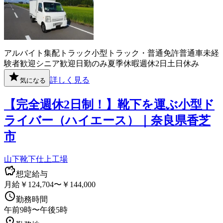
アルバイト
集配
トラック
小型トラック・普通免許
普通車
未経
験者歓迎
シニア歓迎
日勤のみ
夏季休暇
週休2日
土日休み
詳しく見る
気になる
【完全週休2日制！】靴下を運ぶ小型ド
ライバー（ハイエース）｜奈良県香芝
市
山下靴下仕上工場
想定給与
月給￥124,704〜￥144,000
勤務時間
午前9時〜午後5時