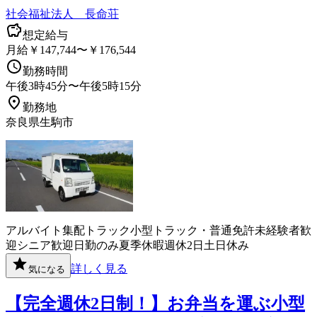
社会福祉法人 長命荘
想定給与
月給￥147,744〜￥176,544
勤務時間
午後3時45分〜午後5時15分
勤務地
奈良県生駒市
アルバイト
集配
トラック
小型トラック・普通免許
未経験者歓
迎
シニア歓迎
日勤のみ
夏季休暇
週休2日
土日休み
詳しく見る
気になる
【完全週休2日制！】お弁当を運ぶ小型