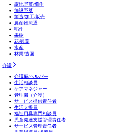
露地野菜/畑作
施設野菜
製造/加工/販売
農産物流通
稲作
果樹
花/観葉
水産
林業/造園
介護
介護職/ヘルパー
生活相談員
ケアマネジャー
管理職（介護）
サービス提供責任者
生活支援員
福祉用具専門相談員
児童発達支援管理責任者
サービス管理責任者