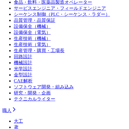
食品・飲料・医薬品製造オペレーター
サービスエンジニア・フィールドエンジニア
シーケンス制御（PLC・シーケンス・ラダー）
品質管理・品質保証
設備保全（機械）
設備保全（電気）
生産技術（機械）
生産技術（電気）
生産管理・購買・工場長
回路設計
機械設計
光学設計
金型設計
CAE解析
ソフトウェア開発・組み込み
研究・開発・企画
テクニカルライター
職人
大工
鳶