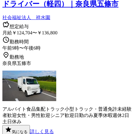
ドライバー（軽四）｜奈良県五條市
社会福祉法人 祥水園
想定給与
月給￥124,704〜￥136,800
勤務時間
午前9時〜午後6時
勤務地
奈良県五條市
アルバイト
食品
集配
トラック
小型トラック・普通免許
未経験
者歓迎
女性・男性歓迎
シニア歓迎
日勤のみ
夏季休暇
週休2日
土日休み
詳しく見る
気になる