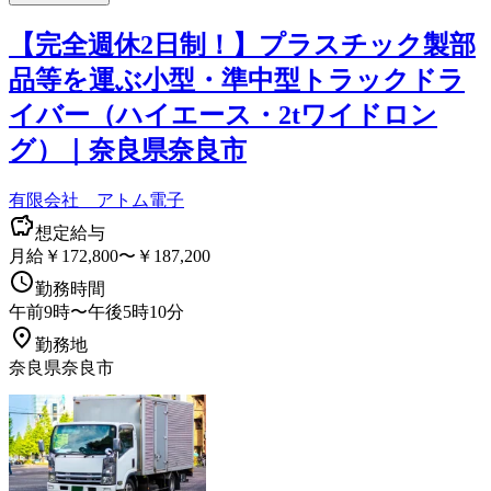
【完全週休2日制！】プラスチック製部
品等を運ぶ小型・準中型トラックドラ
イバー（ハイエース・2tワイドロン
グ）｜奈良県奈良市
有限会社 アトム電子
想定給与
月給￥172,800〜￥187,200
勤務時間
午前9時〜午後5時10分
勤務地
奈良県奈良市