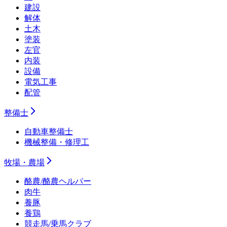
建設
解体
土木
塗装
左官
内装
設備
電気工事
配管
整備士
自動車整備士
機械整備・修理工
牧場・農場
酪農/酪農ヘルパー
肉牛
養豚
養鶏
競走馬/乗馬クラブ