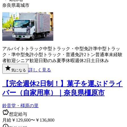
奈良県葛城市
アルバイト
トラック
中型トラック・中型免許
準中型トラッ
ク・準中型免許
小型トラック・普通免許
2トン
普通車
未経験
者歓迎
シニア歓迎
日勤のみ
夏季休暇
週休2日
土日休み
詳しく見る
気になる
【完全週休2日制！】菓子を運ぶドライ
バー（自家用車）｜奈良県橿原市
鈴音堂・橿原の里
想定給与
月給￥129,600〜￥136,800