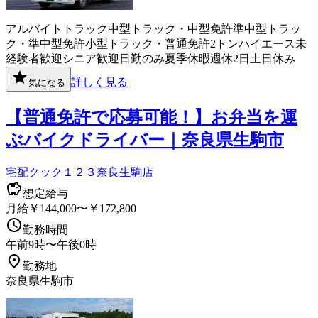
アルバイト
トラック
中型トラック・中型免許
準中型トラッ
ク・準中型免許
小型トラック・普通免許
2トン
ハイエース
未
経験者歓迎
シニア歓迎
日勤のみ
夏季休暇
週休2日
土日休み
詳しく見る
気になる
【普通免許で応募可能！】お弁当を運
ぶバイクドライバー｜奈良県生駒市
宅配クック１２３奈良生駒店
想定給与
月給￥144,000〜￥172,800
勤務時間
午前9時〜午後0時
勤務地
奈良県生駒市