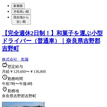
新着順
月収高い順
現在地から
近い順
【完全週休2日制！】和菓子を運ぶ小型
ドライバー（普通車）｜奈良県吉野郡
吉野町
株式会社 歌藤
想定給与
月給￥129,600〜￥136,800
勤務時間
午前7時〜午後4時
勤務地
奈良県吉野郡吉野町