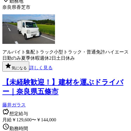
勤務地
奈良県香芝市
アルバイト
集配
トラック
小型トラック・普通免許
ハイエース
日勤のみ
夏季休暇
週休2日
土日休み
詳しく見る
気になる
【未経験歓迎！】建材を運ぶドライバ
ー｜奈良県五條市
藤井ガラス
想定給与
月給￥129,600〜￥144,000
勤務時間