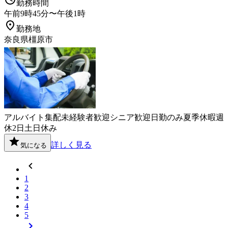
勤務時間
午前9時45分〜午後1時
勤務地
奈良県橿原市
アルバイト
集配
未経験者歓迎
シニア歓迎
日勤のみ
夏季休暇
週
休2日
土日休み
詳しく見る
気になる
1
2
3
4
5