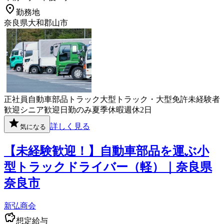
勤務地
奈良県大和郡山市
正社員
自動車部品
トラック
大型トラック・大型免許
未経験者
歓迎
シニア歓迎
日勤のみ
夏季休暇
週休2日
詳しく見る
気になる
【未経験歓迎！】自動車部品を運ぶ小
型トラックドライバー（軽）｜奈良県
奈良市
新弘商会
想定給与