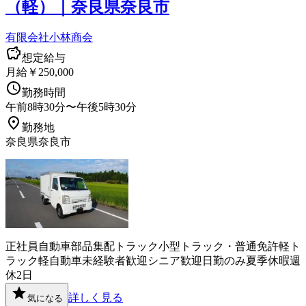
（軽）｜奈良県奈良市
有限会社小林商会
想定給与
月給￥250,000
勤務時間
午前8時30分〜午後5時30分
勤務地
奈良県奈良市
正社員
自動車部品
集配
トラック
小型トラック・普通免許
軽ト
ラック
軽自動車
未経験者歓迎
シニア歓迎
日勤のみ
夏季休暇
週
休2日
詳しく見る
気になる