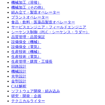
機械加工（溶接）
機械加工（その他）
組み立て・製造オペレーター
プラントオペレーター
食品・飲料・医薬品製造オペレーター
サービスエンジニア・フィールドエンジニア
シーケンス制御（PLC・シーケンス・ラダー）
品質管理・品質保証
設備保全（機械）
設備保全（電気）
生産技術（機械）
生産技術（電気）
生産管理・購買・工場長
回路設計
機械設計
光学設計
金型設計
CAE解析
ソフトウェア開発・組み込み
研究・開発・企画
テクニカルライター