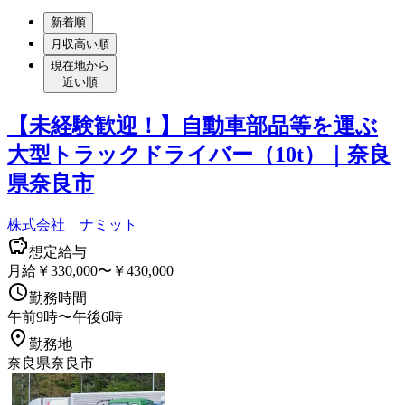
新着順
月収高い順
現在地から
近い順
【未経験歓迎！】自動車部品等を運ぶ
大型トラックドライバー（10t）｜奈良
県奈良市
株式会社 ナミット
想定給与
月給￥330,000〜￥430,000
勤務時間
午前9時〜午後6時
勤務地
奈良県奈良市