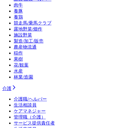
肉牛
養豚
養鶏
競走馬/乗馬クラブ
露地野菜/畑作
施設野菜
製造/加工/販売
農産物流通
稲作
果樹
花/観葉
水産
林業/造園
介護
介護職/ヘルパー
生活相談員
ケアマネジャー
管理職（介護）
サービス提供責任者