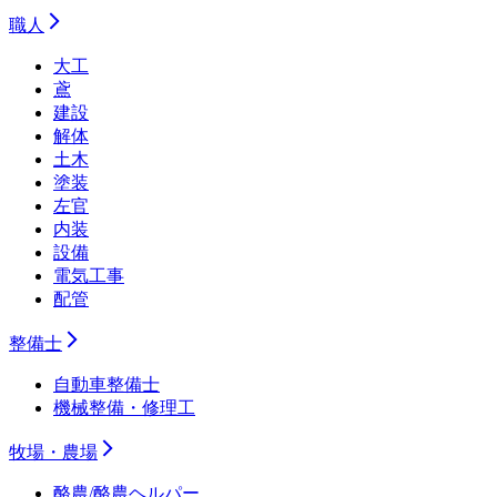
職人
大工
鳶
建設
解体
土木
塗装
左官
内装
設備
電気工事
配管
整備士
自動車整備士
機械整備・修理工
牧場・農場
酪農/酪農ヘルパー