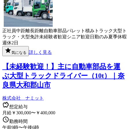
正社員
中距離
長距離
自動車部品
パレット積み
トラック
大型ト
ラック・大型免許
未経験者歓迎
シニア歓迎
日勤のみ
夏季休暇
週休2日
詳しく見る
気になる
【未経験歓迎！】主に自動車部品を運
ぶ大型トラックドライバー（10t）｜奈
良県大和郡山市
株式会社 ナミット
想定給与
月給￥300,000〜￥400,000
勤務時間
午前9時〜午後6時