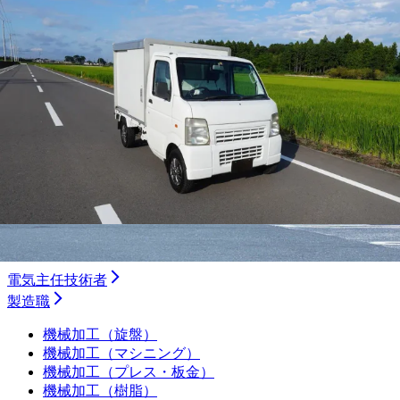
トレーラー
タクシー
バス
ルート配送
長距離
フォークリフト・倉庫
運行管理者
施工管理技士
土木施工管理技士
電気工事施工管理技士
建築施工管理技士
管工事施工管理技士
電気主任技術者
製造職
機械加工（旋盤）
機械加工（マシニング）
機械加工（プレス・板金）
機械加工（樹脂）