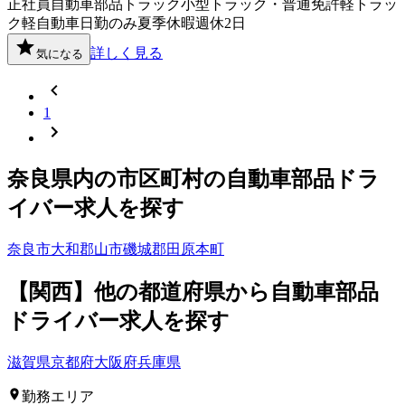
正社員
自動車部品
トラック
小型トラック・普通免許
軽トラッ
ク
軽自動車
日勤のみ
夏季休暇
週休2日
詳しく見る
気になる
1
奈良県
内の市区町村の
自動車部品
ドラ
イバー
求人を探す
奈良市
大和郡山市
磯城郡田原本町
【
関西
】他の都道府県から
自動車部品
ドライバー求人を
探す
滋賀県
京都府
大阪府
兵庫県
勤務エリア