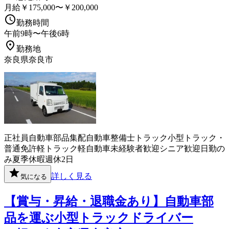
月給￥175,000〜￥200,000
勤務時間
午前9時〜午後6時
勤務地
奈良県奈良市
正社員
自動車部品
集配
自動車整備士
トラック
小型トラック・
普通免許
軽トラック
軽自動車
未経験者歓迎
シニア歓迎
日勤の
み
夏季休暇
週休2日
詳しく見る
気になる
【賞与・昇給・退職金あり】自動車部
品を運ぶ小型トラックドライバー