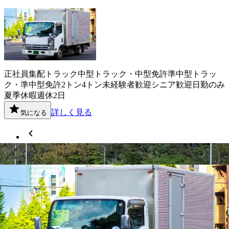
正社員
集配
トラック
中型トラック・中型免許
準中型トラッ
ク・準中型免許
2トン
4トン
未経験者歓迎
シニア歓迎
日勤のみ
夏季休暇
週休2日
詳しく見る
気になる
1
2
奈良県
内の市区町村の
中型トラック・
中型免許
ドライバー
求人を探す