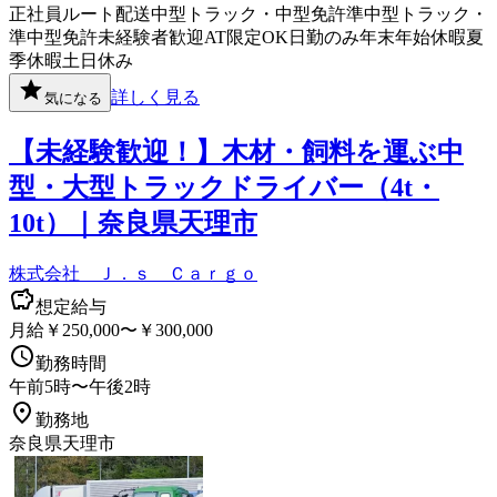
正社員
ルート配送
中型トラック・中型免許
準中型トラック・
準中型免許
未経験者歓迎
AT限定OK
日勤のみ
年末年始休暇
夏
季休暇
土日休み
詳しく見る
気になる
【未経験歓迎！】木材・飼料を運ぶ中
型・大型トラックドライバー（4t・
10t）｜奈良県天理市
株式会社 Ｊ．ｓ Ｃａｒｇｏ
想定給与
月給￥250,000〜￥300,000
勤務時間
午前5時〜午後2時
勤務地
奈良県天理市