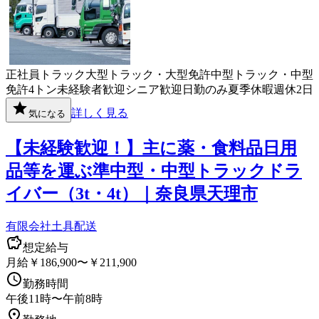
正社員
トラック
大型トラック・大型免許
中型トラック・中型
免許
4トン
未経験者歓迎
シニア歓迎
日勤のみ
夏季休暇
週休2日
詳しく見る
気になる
【未経験歓迎！】主に薬・食料品日用
品等を運ぶ準中型・中型トラックドラ
イバー（3t・4t）｜奈良県天理市
有限会社土具配送
想定給与
月給￥186,900〜￥211,900
勤務時間
午後11時〜午前8時