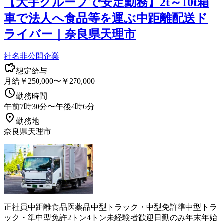
【大手グループで安定勤務】2t～10t箱
車で法人へ食品等を運ぶ中距離配送ド
ライバー｜奈良県天理市
社名非公開企業
想定給与
月給￥250,000〜￥270,000
勤務時間
午前7時30分〜午後4時6分
勤務地
奈良県天理市
正社員
中距離
食品
医薬品
中型トラック・中型免許
準中型トラ
ック・準中型免許
2トン
4トン
未経験者歓迎
日勤のみ
年末年始