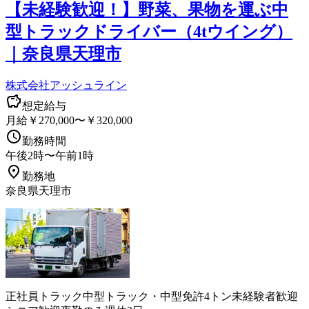
【未経験歓迎！】野菜、果物を運ぶ中
型トラックドライバー（4tウイング）
｜奈良県天理市
株式会社アッシュライン
想定給与
月給￥270,000〜￥320,000
勤務時間
午後2時〜午前1時
勤務地
奈良県天理市
正社員
トラック
中型トラック・中型免許
4トン
未経験者歓迎