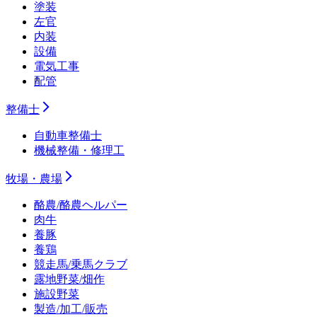
塗装
左官
内装
設備
電気工事
配管
整備士
自動車整備士
機械整備・修理工
牧場・農場
酪農/酪農ヘルパー
肉牛
養豚
養鶏
競走馬/乗馬クラブ
露地野菜/畑作
施設野菜
製造/加工/販売