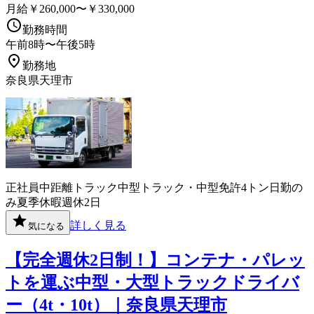
月給￥260,000〜￥330,000
勤務時間
午前8時〜午後5時
勤務地
奈良県天理市
正社員
中距離
トラック
中型トラック・中型免許
4トン
日勤の
み
夏季休暇
週休2日
詳しく見る
気になる
【完全週休2日制！】コンテナ・パレッ
トを運ぶ中型・大型トラックドライバ
ー（4t・10t）｜奈良県天理市