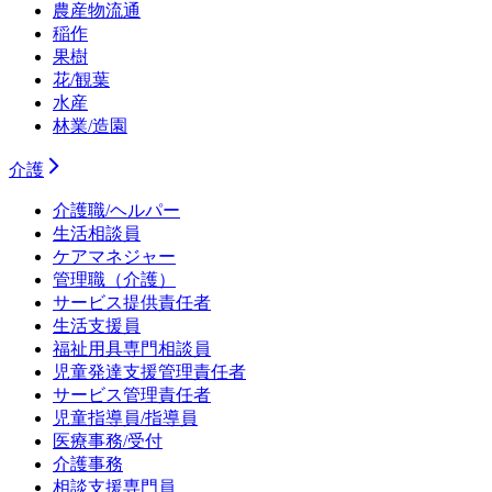
農産物流通
稲作
果樹
花/観葉
水産
林業/造園
介護
介護職/ヘルパー
生活相談員
ケアマネジャー
管理職（介護）
サービス提供責任者
生活支援員
福祉用具専門相談員
児童発達支援管理責任者
サービス管理責任者
児童指導員/指導員
医療事務/受付
介護事務
相談支援専門員