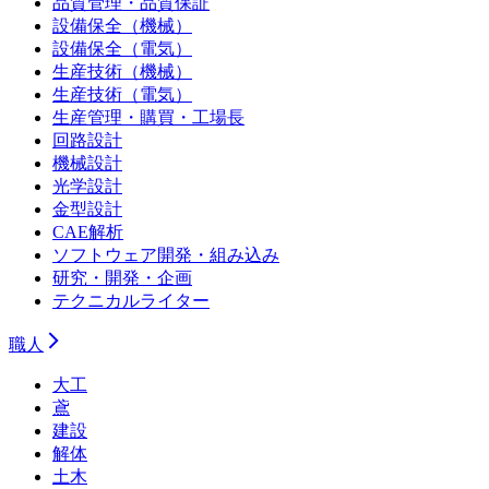
品質管理・品質保証
設備保全（機械）
設備保全（電気）
生産技術（機械）
生産技術（電気）
生産管理・購買・工場長
回路設計
機械設計
光学設計
金型設計
CAE解析
ソフトウェア開発・組み込み
研究・開発・企画
テクニカルライター
職人
大工
鳶
建設
解体
土木