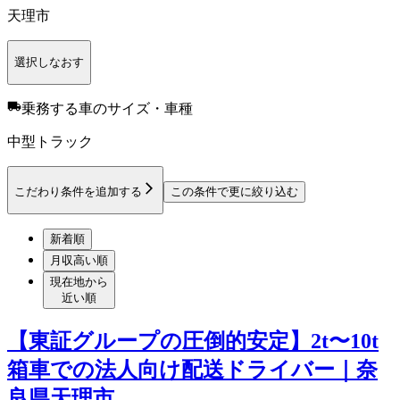
天理市
選択しなおす
乗務する車のサイズ・車種
中型トラック
こだわり条件を追加する
この条件で更に絞り込む
新着順
月収高い順
現在地から
近い順
【東証グループの圧倒的安定】2t〜10t
箱車での法人向け配送ドライバー｜奈
良県天理市