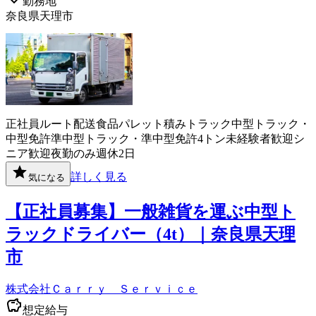
勤務地
奈良県天理市
正社員
ルート配送
食品
パレット積み
トラック
中型トラック・
中型免許
準中型トラック・準中型免許
4トン
未経験者歓迎
シ
ニア歓迎
夜勤のみ
週休2日
詳しく見る
気になる
【正社員募集】一般雑貨を運ぶ中型ト
ラックドライバー（4t）｜奈良県天理
市
株式会社Ｃａｒｒｙ Ｓｅｒｖｉｃｅ
想定給与