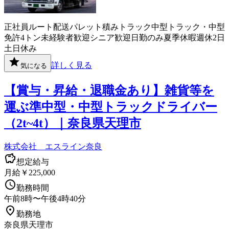
正社員
ルート配送
パレット積み
トラック
中型トラック・中型
免許
4トン
未経験者歓迎
シニア歓迎
日勤のみ
夏季休暇
週休2日
土日休み
詳しく見る
気になる
【賞与・昇給・退職金あり】雑貨等を
運ぶ準中型・中型トラックドライバー
（2t~4t）｜奈良県天理市
株式会社 エスライン奈良
想定給与
月給￥225,000
勤務時間
午前8時〜午後4時40分
勤務地
奈良県天理市