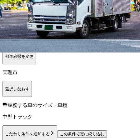
奈良市
大和高田市
大和郡山市
天理市
橿原市
桜井市
五條市
御所
市
生駒市
香芝市
葛城市
生駒郡平群町
生駒郡斑鳩町
生駒郡安堵
町
磯城郡川西町
磯城郡三宅町
磯城郡田原本町
高市郡明日香村
北葛城郡上牧町
北葛城郡王寺町
北葛城郡広陵町
北葛城郡河合
町
勤務エリア
都道府県を変更
天理市
選択しなおす
乗務する車のサイズ・車種
中型トラック
こだわり条件を追加する
この条件で更に絞り込む