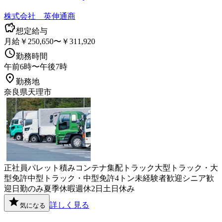
株式会社 英伸通商
想定給与
月給￥250,650〜￥311,920
勤務時間
午前6時〜午後7時
勤務地
奈良県天理市
正社員
パレット積み
コンテナ
集配
トラック
大型トラック・大
型免許
中型トラック・中型免許
4トン
未経験者歓迎
シニア歓
迎
日勤のみ
夏季休暇
週休2日
土日休み
詳しく見る
気になる