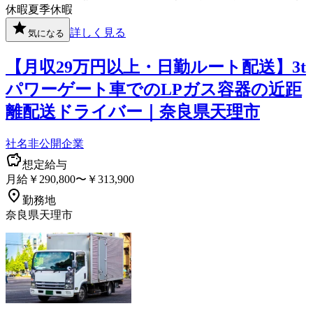
休暇
夏季休暇
詳しく見る
気になる
【月収29万円以上・日勤ルート配送】3t
パワーゲート車でのLPガス容器の近距
離配送ドライバー｜奈良県天理市
社名非公開企業
想定給与
月給￥290,800〜￥313,900
勤務地
奈良県天理市