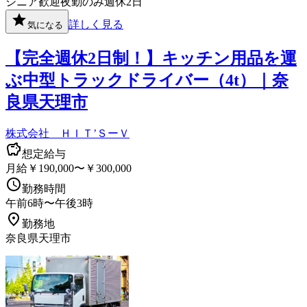
シニア歓迎
夜勤のみ
週休2日
詳しく見る
気になる
【完全週休2日制！】キッチン用品を運
ぶ中型トラックドライバー（4t）｜奈
良県天理市
株式会社 ＨＩＴ’ＳーＶ
想定給与
月給￥190,000〜￥300,000
勤務時間
午前6時〜午後3時
勤務地
奈良県天理市