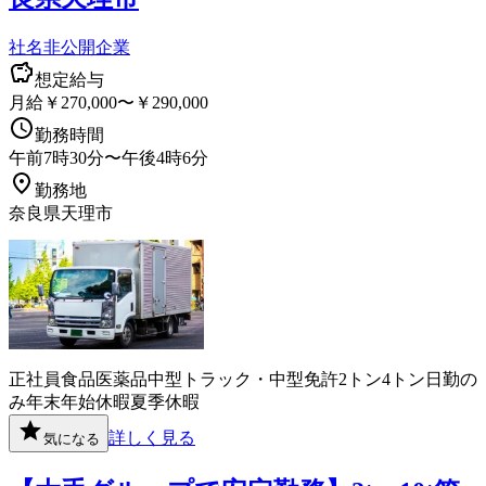
社名非公開企業
想定給与
月給￥270,000〜￥290,000
勤務時間
午前7時30分〜午後4時6分
勤務地
奈良県天理市
正社員
食品
医薬品
中型トラック・中型免許
2トン
4トン
日勤の
み
年末年始休暇
夏季休暇
詳しく見る
気になる