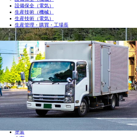
設備保全（電気）
生産技術（機械）
生産技術（電気）
生産管理・購買・工場長
回路設計
機械設計
光学設計
金型設計
CAE解析
ソフトウェア開発・組み込み
研究・開発・企画
テクニカルライター
職人
大工
鳶
建設
解体
土木
塗装