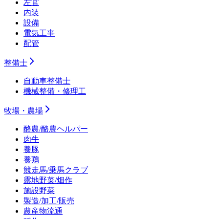
左官
内装
設備
電気工事
配管
整備士
自動車整備士
機械整備・修理工
牧場・農場
酪農/酪農ヘルパー
肉牛
養豚
養鶏
競走馬/乗馬クラブ
露地野菜/畑作
施設野菜
製造/加工/販売
農産物流通