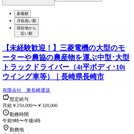
新着順
月収高い順
現在地から
近い順
【未経験歓迎！】三菱電機の大型のモ
ーターや農協の農産物を運ぶ中型･大型
トラックドライバー（4t平ボディ･10t
ウイング車等）｜長崎県長崎市
有限会社 東長崎運送
想定給与
月給￥250,000〜￥320,000
勤務時間
午前9時〜午後6時
勤務地