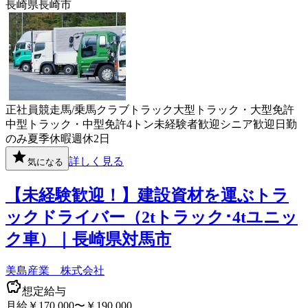
長崎県長崎市
正社員
競走馬/乗馬クラブ
トラック
大型トラック・大型免許
中型トラック・中型免許
4トン
未経験者歓迎
シニア歓迎
日勤
のみ
夏季休暇
週休2日
詳しく見る
気になる
【未経験歓迎！】建設資材を運ぶトラ
ックドライバー（2tトラック･4tユニッ
ク車）｜長崎県対馬市
美島産業 株式会社
想定給与
月給￥170,000〜￥190,000