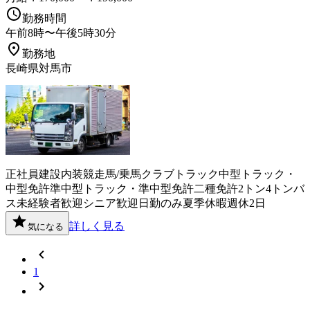
勤務時間
午前8時〜午後5時30分
勤務地
長崎県対馬市
正社員
建設
内装
競走馬/乗馬クラブ
トラック
中型トラック・
中型免許
準中型トラック・準中型免許
二種免許
2トン
4トン
バ
ス
未経験者歓迎
シニア歓迎
日勤のみ
夏季休暇
週休2日
詳しく見る
気になる
1