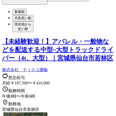
新着順
月収高い順
現在地から
近い順
【未経験歓迎！】アパレル・一般物な
どを配送する中型~大型トラックドライ
バー（4t、大型）｜宮城県仙台市若林区
株式会社 ティスコ運輸
想定給与
月給￥187,500〜￥410,000
勤務時間
午後8時〜午前6時
勤務地
宮城県仙台市若林区