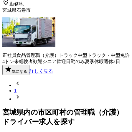
勤務地
宮城県石巻市
正社員
食品
管理職（介護）
トラック
中型トラック・中型免許
4トン
未経験者歓迎
シニア歓迎
日勤のみ
夏季休暇
週休2日
詳しく見る
気になる
1
宮城県
内の市区町村の
管理職（介護）
ドライバー
求人を探す