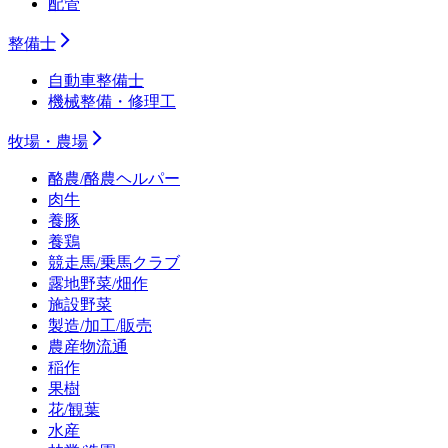
配管
整備士
自動車整備士
機械整備・修理工
牧場・農場
酪農/酪農ヘルパー
肉牛
養豚
養鶏
競走馬/乗馬クラブ
露地野菜/畑作
施設野菜
製造/加工/販売
農産物流通
稲作
果樹
花/観葉
水産