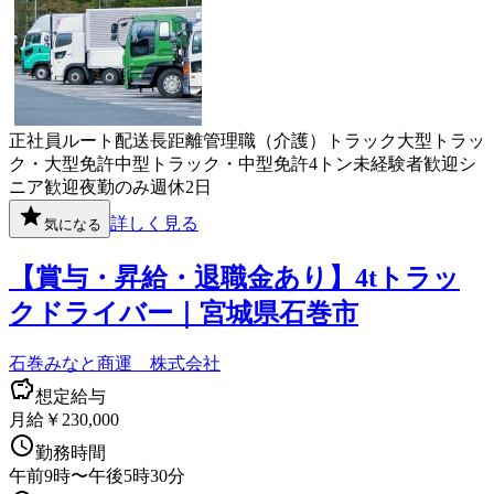
正社員
ルート配送
長距離
管理職（介護）
トラック
大型トラッ
ク・大型免許
中型トラック・中型免許
4トン
未経験者歓迎
シ
ニア歓迎
夜勤のみ
週休2日
詳しく見る
気になる
【賞与・昇給・退職金あり】4tトラッ
クドライバー｜宮城県石巻市
石巻みなと商運 株式会社
想定給与
月給￥230,000
勤務時間
午前9時〜午後5時30分