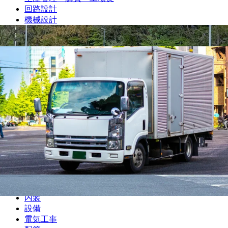
回路設計
機械設計
光学設計
金型設計
CAE解析
ソフトウェア開発・組み込み
研究・開発・企画
テクニカルライター
職人
大工
鳶
建設
解体
土木
塗装
左官
内装
設備
電気工事