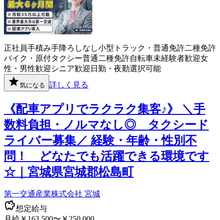
正社員
手積み手降ろしなし
小型トラック・普通免許
二種免許
バイク・原付
タクシー
普通二種免許
自転車
未経験者歓迎
女
性・男性歓迎
シニア歓迎
日勤・夜勤選択可能
詳しく見る
気になる
《配車アプリでラクラク集客♪》 ＼手
数料負担・ノルマなし◎ タクシード
ライバー募集／ 経験・年齢・性別不
問！ どなたでも活躍できる環境です
☆｜宮城県宮城郡松島町
第一交通産業株式会社 宮城
想定給与
月給￥163,500〜￥250,000