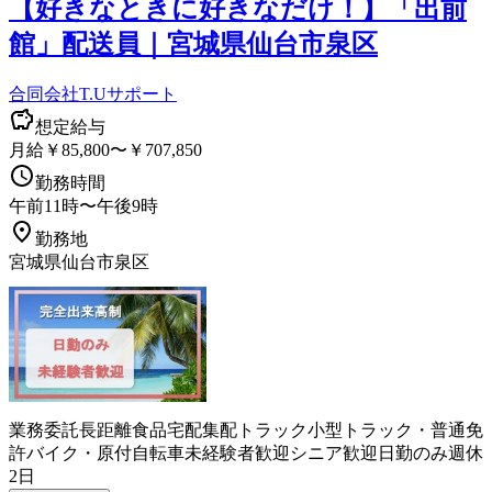
【好きなときに好きなだけ！】「出前
館」配送員｜宮城県仙台市泉区
合同会社T.Uサポート
想定給与
月給￥85,800〜￥707,850
勤務時間
午前11時〜午後9時
勤務地
宮城県仙台市泉区
業務委託
長距離
食品
宅配
集配
トラック
小型トラック・普通免
許
バイク・原付
自転車
未経験者歓迎
シニア歓迎
日勤のみ
週休
2日