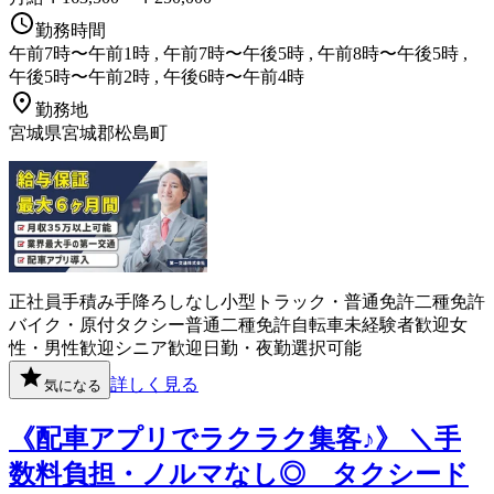
勤務時間
午前7時〜午前1時 , 午前7時〜午後5時 , 午前8時〜午後5時 ,
午後5時〜午前2時 , 午後6時〜午前4時
勤務地
宮城県宮城郡松島町
正社員
手積み手降ろしなし
小型トラック・普通免許
二種免許
バイク・原付
タクシー
普通二種免許
自転車
未経験者歓迎
女
性・男性歓迎
シニア歓迎
日勤・夜勤選択可能
詳しく見る
気になる
《配車アプリでラクラク集客♪》 ＼手
数料負担・ノルマなし◎ タクシード