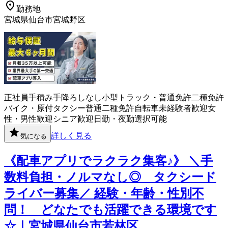
勤務地
宮城県仙台市宮城野区
正社員
手積み手降ろしなし
小型トラック・普通免許
二種免許
バイク・原付
タクシー
普通二種免許
自転車
未経験者歓迎
女
性・男性歓迎
シニア歓迎
日勤・夜勤選択可能
詳しく見る
気になる
《配車アプリでラクラク集客♪》 ＼手
数料負担・ノルマなし◎ タクシード
ライバー募集／ 経験・年齢・性別不
問！ どなたでも活躍できる環境です
☆｜宮城県仙台市若林区