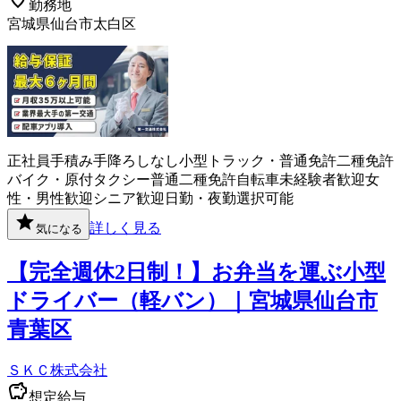
勤務地
宮城県仙台市太白区
正社員
手積み手降ろしなし
小型トラック・普通免許
二種免許
バイク・原付
タクシー
普通二種免許
自転車
未経験者歓迎
女
性・男性歓迎
シニア歓迎
日勤・夜勤選択可能
詳しく見る
気になる
【完全週休2日制！】お弁当を運ぶ小型
ドライバー（軽バン）｜宮城県仙台市
青葉区
ＳＫＣ株式会社
想定給与