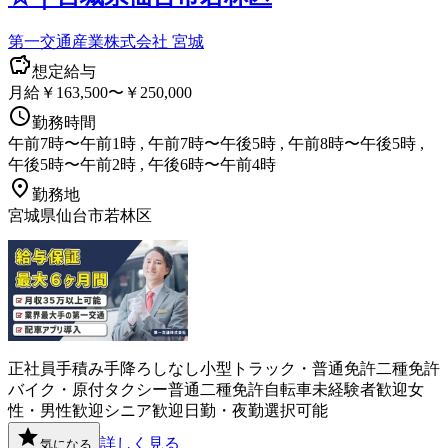
第一交通産業株式会社 宮城
想定給与
月給￥163,500〜￥250,000
勤務時間
午前7時〜午前1時 , 午前7時〜午後5時 , 午前8時〜午後5時 ,
午後5時〜午前2時 , 午後6時〜午前4時
勤務地
宮城県仙台市若林区
正社員
手積み手降ろしなし
小型トラック・普通免許
二種免許
バイク・原付
タクシー
普通二種免許
自転車
未経験者歓迎
女
性・男性歓迎
シニア歓迎
日勤・夜勤選択可能
詳しく見る
気になる