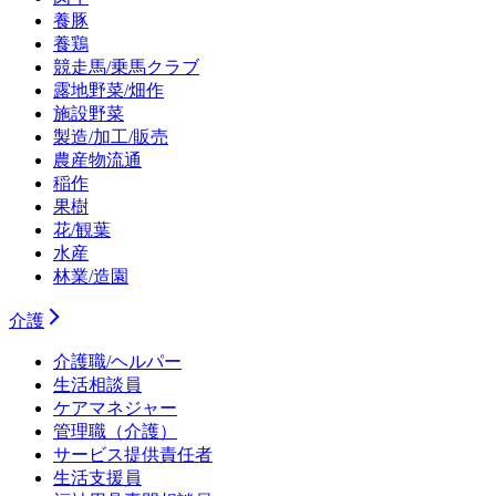
養豚
養鶏
競走馬/乗馬クラブ
露地野菜/畑作
施設野菜
製造/加工/販売
農産物流通
稲作
果樹
花/観葉
水産
林業/造園
介護
介護職/ヘルパー
生活相談員
ケアマネジャー
管理職（介護）
サービス提供責任者
生活支援員