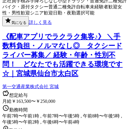
正社員
手積み手降ろしなし
小型トラック・普通免許
二種免許
バイク・原付
タクシー
普通二種免許
自転車
未経験者歓迎
女
性・男性歓迎
シニア歓迎
日勤・夜勤選択可能
詳しく見る
気になる
《配車アプリでラクラク集客♪》 ＼手
数料負担・ノルマなし◎ タクシード
ライバー募集／ 経験・年齢・性別不
問！ どなたでも活躍できる環境です
☆｜宮城県仙台市太白区
第一交通産業株式会社 宮城
想定給与
月給￥163,500〜￥250,000
勤務時間
午前7時〜午前1時 , 午前7時〜午後5時 , 午前8時〜午後5時 ,
午後5時〜午前2時 , 午後6時〜午前4時