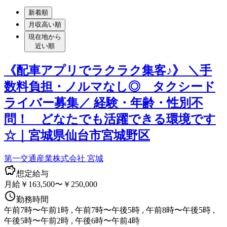
新着順
月収高い順
現在地から
近い順
《配車アプリでラクラク集客♪》 ＼手
数料負担・ノルマなし◎ タクシード
ライバー募集／ 経験・年齢・性別不
問！ どなたでも活躍できる環境です
☆｜宮城県仙台市宮城野区
第一交通産業株式会社 宮城
想定給与
月給￥163,500〜￥250,000
勤務時間
午前7時〜午前1時 , 午前7時〜午後5時 , 午前8時〜午後5時 ,
午後5時〜午前2時 , 午後6時〜午前4時