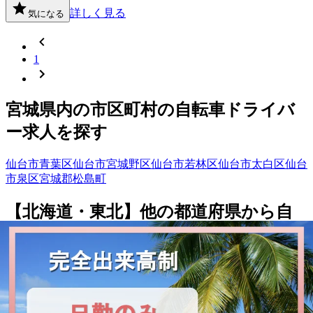
詳しく見る
気になる
1
宮城県
内の市区町村の
自転車
ドライバ
ー
求人を探す
仙台市青葉区
仙台市宮城野区
仙台市若林区
仙台市太白区
仙台
市泉区
宮城郡松島町
【
北海道・東北
】他の都道府県から
自
転車ドライバー求人を
探す
青森県
岩手県
山形県
福島県
北海道
秋田県
勤務エリア