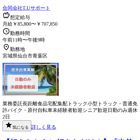
合同会社T.Uサポート
想定給与
月給￥85,800〜￥707,850
勤務時間
午前11時〜午後9時
勤務地
宮城県仙台市青葉区
業務委託
長距離
食品
宅配
集配
トラック
小型トラック・普通免
許
バイク・原付
自転車
未経験者歓迎
シニア歓迎
日勤のみ
週休
2日
詳しく見る
気になる