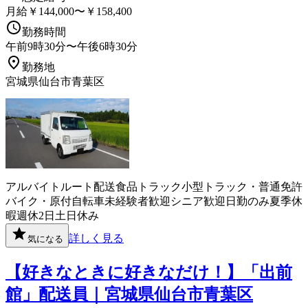
月給￥144,000〜￥158,400
勤務時間
午前9時30分〜午後6時30分
勤務地
宮城県仙台市青葉区
アルバイト
ルート配送
食品
トラック
小型トラック・普通免許
バイク・原付
自転車
未経験者歓迎
シニア歓迎
日勤のみ
夏季休
暇
週休2日
土日休み
詳しく見る
気になる
【好きなときに好きなだけ！】「出前
館」配送員｜宮城県仙台市青葉区