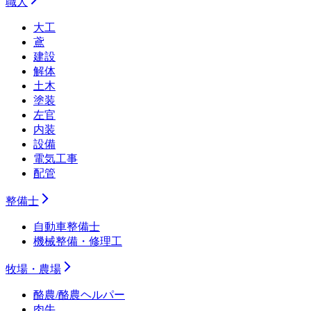
職人
大工
鳶
建設
解体
土木
塗装
左官
内装
設備
電気工事
配管
整備士
自動車整備士
機械整備・修理工
牧場・農場
酪農/酪農ヘルパー
肉牛