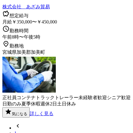
株式会社 あざみ貿易
想定給与
月給￥350,000〜￥450,000
勤務時間
午前8時〜午後5時
勤務地
宮城県加美郡加美町
正社員
コンテナ
トラック
トレーラー
未経験者歓迎
シニア歓迎
日勤のみ
夏季休暇
週休2日
土日休み
詳しく見る
気になる