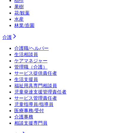
稲作
果樹
花/観葉
水産
林業/造園
介護
介護職/ヘルパー
生活相談員
ケアマネジャー
管理職（介護）
サービス提供責任者
生活支援員
福祉用具専門相談員
児童発達支援管理責任者
サービス管理責任者
児童指導員/指導員
医療事務/受付
介護事務
相談支援専門員