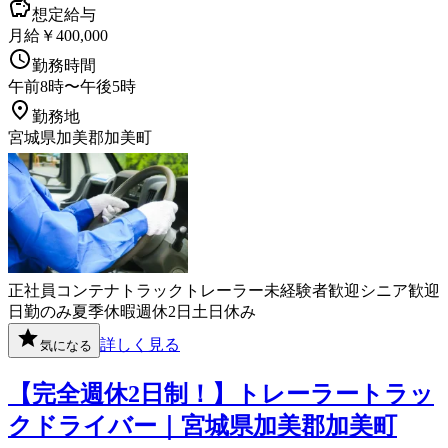
想定給与
月給￥400,000
勤務時間
午前8時〜午後5時
勤務地
宮城県加美郡加美町
正社員
コンテナ
トラック
トレーラー
未経験者歓迎
シニア歓迎
日勤のみ
夏季休暇
週休2日
土日休み
詳しく見る
気になる
【完全週休2日制！】トレーラートラッ
クドライバー｜宮城県加美郡加美町