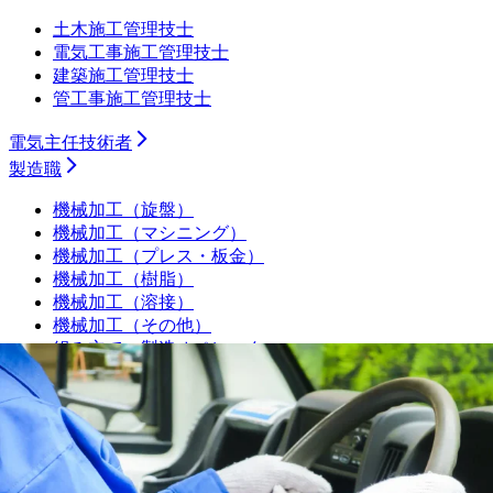
土木施工管理技士
電気工事施工管理技士
建築施工管理技士
管工事施工管理技士
電気主任技術者
製造職
機械加工（旋盤）
機械加工（マシニング）
機械加工（プレス・板金）
機械加工（樹脂）
機械加工（溶接）
機械加工（その他）
組み立て・製造オペレーター
プラントオペレーター
食品・飲料・医薬品製造オペレーター
サービスエンジニア・フィールドエンジニア
シーケンス制御（PLC・シーケンス・ラダー）
品質管理・品質保証
設備保全（機械）