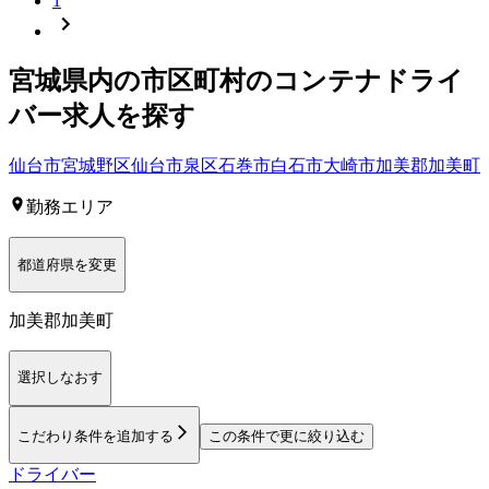
1
宮城県
内の市区町村の
コンテナ
ドライ
バー
求人を探す
仙台市宮城野区
仙台市泉区
石巻市
白石市
大崎市
加美郡加美町
勤務エリア
都道府県を変更
加美郡加美町
選択しなおす
こだわり条件を追加する
この条件で更に絞り込む
ドライバー