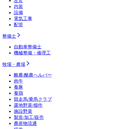
左官
内装
設備
電気工事
配管
整備士
自動車整備士
機械整備・修理工
牧場・農場
酪農/酪農ヘルパー
肉牛
養豚
養鶏
競走馬/乗馬クラブ
露地野菜/畑作
施設野菜
製造/加工/販売
農産物流通