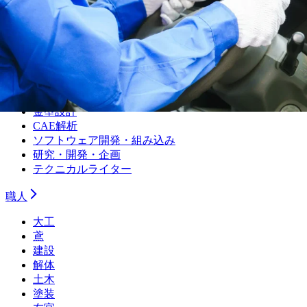
設備保全（電気）
生産技術（機械）
生産技術（電気）
生産管理・購買・工場長
回路設計
機械設計
光学設計
金型設計
CAE解析
ソフトウェア開発・組み込み
研究・開発・企画
テクニカルライター
職人
大工
鳶
建設
解体
土木
塗装