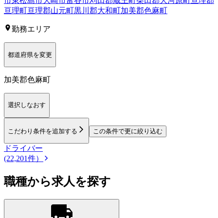
市
東松島市
大崎市
富谷市
刈田郡蔵王町
柴田郡大河原町
亘理郡
亘理町
亘理郡山元町
黒川郡大和町
加美郡色麻町
勤務エリア
都道府県を変更
加美郡色麻町
選択しなおす
こだわり条件を追加する
この条件で更に絞り込む
ドライバー
(22,201件）
職種から求人を探す