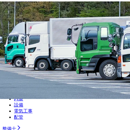
光学設計
金型設計
CAE解析
ソフトウェア開発・組み込み
研究・開発・企画
テクニカルライター
職人
大工
鳶
建設
解体
土木
塗装
左官
内装
設備
電気工事
配管
整備士