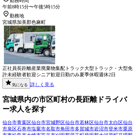
勤務時間
午前8時15分〜午後5時15分
勤務地
宮城県加美郡色麻町
正社員
長距離
産業廃棄物
集配
トラック
大型トラック・大型免
許
未経験者歓迎
シニア歓迎
日勤のみ
夏季休暇
週休2日
詳しく見る
気になる
宮城県
内の市区町村の
長距離
ドライバ
ー
求人を探す
仙台市青葉区
仙台市宮城野区
仙台市若林区
仙台市太白区
仙台
市泉区
石巻市
塩竈市
名取市
角田市
多賀城市
岩沼市
登米市
栗原