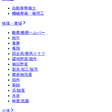
自動車整備士
機械整備・修理工
牧場・農場
酪農/酪農ヘルパー
肉牛
養豚
養鶏
競走馬/乗馬クラブ
露地野菜/畑作
施設野菜
製造/加工/販売
農産物流通
稲作
果樹
花/観葉
水産
林業/造園
介護