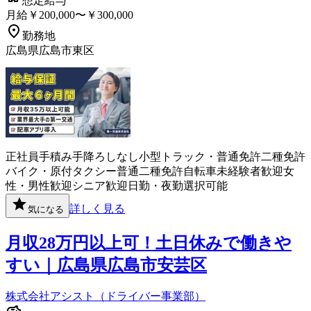
想定給与
月給￥200,000〜￥300,000
勤務地
広島県広島市東区
正社員
手積み手降ろしなし
小型トラック・普通免許
二種免許
バイク・原付
タクシー
普通二種免許
自転車
未経験者歓迎
女
性・男性歓迎
シニア歓迎
日勤・夜勤選択可能
詳しく見る
気になる
月収28万円以上可！土日休みで働きや
すい｜広島県広島市安芸区
株式会社アシスト（ドライバー事業部）