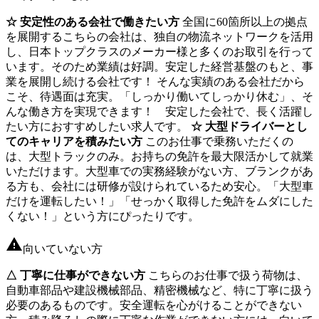
☆ 安定性のある会社で働きたい方
全国に60箇所以上の拠点
を展開するこちらの会社は、独自の物流ネットワークを活用
し、日本トップクラスのメーカー様と多くのお取引を行って
います。そのため業績は好調。安定した経営基盤のもと、事
業を展開し続ける会社です！ そんな実績のある会社だから
こそ、待遇面は充実。「しっかり働いてしっかり休む」、そ
んな働き方を実現できます！ 安定した会社で、長く活躍し
たい方におすすめしたい求人です。
☆ 大型ドライバーとし
てのキャリアを積みたい方
このお仕事で乗務いただくの
は、大型トラックのみ。お持ちの免許を最大限活かして就業
いただけます。大型車での実務経験がない方、ブランクがあ
る方も、会社には研修が設けられているため安心。「大型車
だけを運転したい！」「せっかく取得した免許をムダにした
くない！」という方にぴったりです。
向いていない方
△ 丁寧に仕事ができない方
こちらのお仕事で扱う荷物は、
自動車部品や建設機械部品、精密機械など、特に丁寧に扱う
必要のあるものです。安全運転を心がけることができない