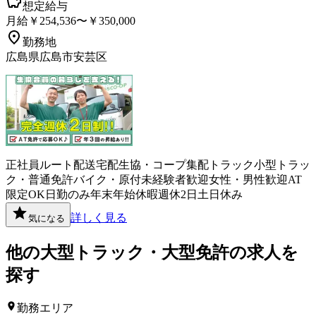
想定給与
月給￥254,536〜￥350,000
勤務地
広島県広島市安芸区
正社員
ルート配送
宅配
生協・コープ
集配
トラック
小型トラッ
ク・普通免許
バイク・原付
未経験者歓迎
女性・男性歓迎
AT
限定OK
日勤のみ
年末年始休暇
週休2日
土日休み
詳しく見る
気になる
他の
大型トラック・大型免許
の求人を
探す
勤務エリア