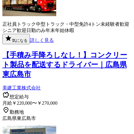
正社員
トラック
中型トラック・中型免許
4トン
未経験者歓迎
シニア歓迎
日勤のみ
年末年始休暇
詳しく見る
気になる
【手積み手降ろしなし！】コンクリー
ト製品を配送するドライバー｜広島県
東広島市
美建工業株式会社
想定給与
月給￥220,000〜￥270,000
勤務地
広島県東広島市