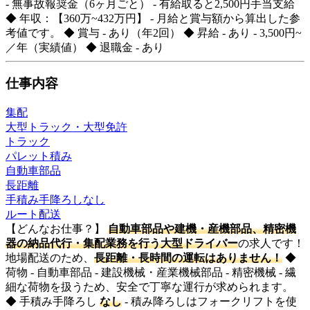
- 無事故報奨金（6ヶ月ごと） - 有給取ると2,500円手当支給
◆ 年収：【360万~432万円】 - 月給と賞与額から算出した参
考値です。 ◆ 賞与 - あり（年2回） ◆ 昇給 - あり - 3,500円~
／年（実績値） ◆ 退職金 - あり
仕事内容
集配
大型トラック・大型免許
トラック
パレット積み
自動車部品
長距離
手積み手降ろしなし
ルート配送
【どんなお仕事？】
自動車部品や建機・産機部品、精密機
器の納品代行・集配業務を行う大型ドライバー
の求人です！
地場配送のため、
長距離・長時間の運転はありません！
◆
荷物 - 自動車部品 - 建設機械・産業機械部品 - 精密機械 - 繊
細な荷物を扱うため、安全で丁寧な運行が求められます。
◆ 手積み手降ろし
なし
- 積み降ろしはフォークリフトを使