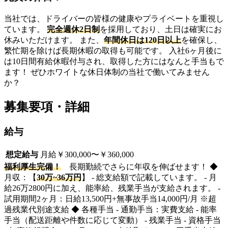
当社では、ドライバーの皆様の健康やプライベートを重視し
ています。
完全週休2日制
を採用しており、土日は確実にお
休みいただけます。 また、
年間休日は120日以上
を確保し、
繁忙期を除けば長期休暇の取得も可能です。 入社6ヶ月後に
は10日間有給休暇付与され、取得した方にはなんと手当もで
ます！ ぜひホワイトな休日体制の当社で働いてみません
か？
募集要項・詳細
給与
想定給与
月給￥300,000〜￥360,000
福利厚生完備！
長期勤続でさらに年収を伸ばせます！ ◆
月収：【
30万~36万円
】 - 総支給額で記載しています。 - 月
給26万2800円に加え、能率給、残業手当が支給されます。 -
試用期間2ヶ月：日給13,500円+無事故手当14,000円/月 ※超
過残業代別途支給 ◆ 各種手当 - 通勤手当：実費支給 - 能率
手当（配送距離や件数に応じて変動） - 残業手当 - 資格手当