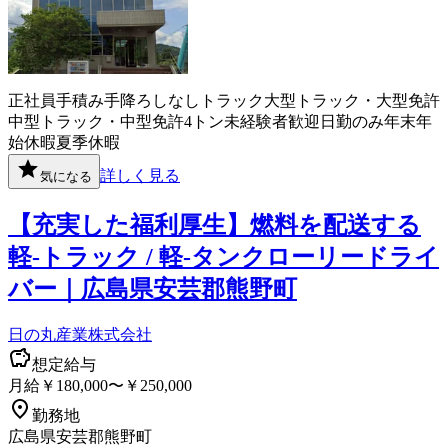
正社員
手積み手降ろしなし
トラック
大型トラック・大型免許
中型トラック・中型免許
4トン
未経験者歓迎
日勤のみ
年末年
始休暇
夏季休暇
詳しく見る
気になる
【充実した福利厚生】燃料を配送する
軽-トラック / 軽-タンクローリードライ
バー｜広島県安芸郡熊野町
日の丸産業株式会社
想定給与
月給￥180,000〜￥250,000
勤務地
広島県安芸郡熊野町