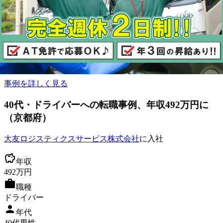
入社を決めた理由は？
労働条件
プレックスジョブを利用した感想
助かりました
事例を詳しく見る
40
代
・ドライバーへ
の転職事例
、年収492万円に
（
京都府
）
大友ロジスティクスサービス株式会社
に入社
年収
492
万円
職種
ドライバー
年代
40
代
男性