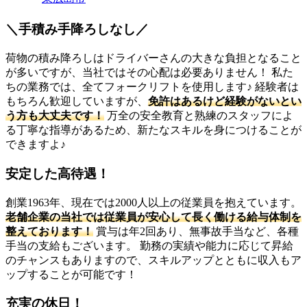
＼手積み手降ろしなし／
荷物の積み降ろしはドライバーさんの大きな負担となること
が多いですが、当社ではその心配は必要ありません！ 私た
ちの業務では、全てフォークリフトを使用します♪ 経験者は
もちろん歓迎していますが、
免許はあるけど経験がないとい
う方も大丈夫です！
万全の安全教育と熟練のスタッフによ
る丁寧な指導があるため、新たなスキルを身につけることが
できますよ♪
安定した高待遇！
創業1963年、現在では2000人以上の従業員を抱えています。
老舗企業の当社では従業員が安心して長く働ける給与体制を
整えております！
賞与は年2回あり、無事故手当など、各種
手当の支給もございます。 勤務の実績や能力に応じて昇給
のチャンスもありますので、スキルアップとともに収入もア
ップすることが可能です！
充実の休日！