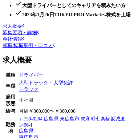
大型ドライバーとしてのキャリアを積みたい方
2023年1月26日TOKYO PRO Marketへ株式を上場
求人概要
募集要項・詳細
会社情報
就職/転職事例・口コミ
求人概要
職種
ドライバー
大型トラック・大型免許
車種
トラック
雇用
正社員
形態
給与
月給￥300,000〜￥360,000
〒739-0264 広島県 東広島市 志和町七条椛坂城迫
勤務
1456-1
広島県
地
東広島市