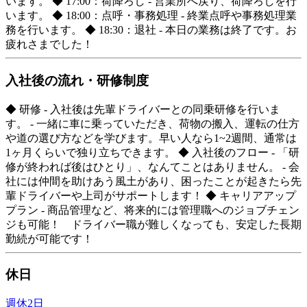
います。 ◆ 17:00：荷降ろし - 営業所へ戻り、荷降ろしを行
います。 ◆ 18:00：点呼・事務処理 - 終業点呼や事務処理業
務を行います。 ◆ 18:30：退社 - 本日の業務は終了です。お
疲れさまでした！
入社後の流れ・研修制度
◆ 研修 - 入社後は先輩ドライバーとの同乗研修を行いま
す。 - 一緒に車に乗っていただき、荷物の搬入、運転の仕方
や道の選び方などを学びます。早い人なら1~2週間、通常は
1ヶ月くらいで独り立ちできます。 ◆ 入社後のフロー - 「研
修が終われば後はひとり」、なんてことはありません。 - 会
社には仲間を助けあう風土があり、困ったことが起きたら先
輩ドライバーや上司がサポートします！ ◆ キャリアアップ
プラン - 商品管理など、将来的には管理職へのジョブチェン
ジも可能！ ドライバー職が難しくなっても、安定した長期
勤続が可能です！
休日
週休2日