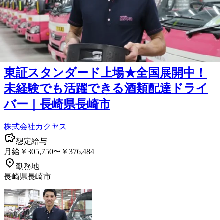
正社員
小型トラック・普通免許
二種免許
タクシー
未経験者歓
迎
女性・男性歓迎
AT限定OK
土日休み
詳しく見る
気になる
東証スタンダード上場★全国展開中！
未経験でも活躍できる酒類配達ドライ
バー｜長崎県長崎市
株式会社カクヤス
想定給与
月給￥305,750〜￥376,484
勤務地
長崎県長崎市