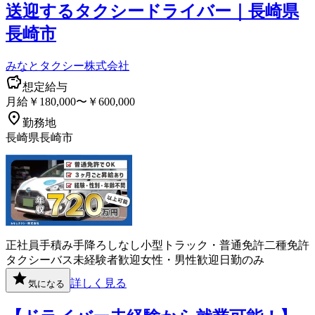
送迎するタクシードライバー｜長崎県
長崎市
みなとタクシー株式会社
想定給与
月給￥180,000〜￥600,000
勤務地
長崎県長崎市
正社員
手積み手降ろしなし
小型トラック・普通免許
二種免許
タクシー
バス
未経験者歓迎
女性・男性歓迎
日勤のみ
詳しく見る
気になる