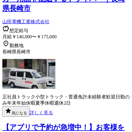
県長崎市
山田電機工業株式会社
想定給与
月給￥140,000〜￥175,000
勤務地
長崎県長崎市
正社員
トラック
小型トラック・普通免許
未経験者歓迎
日勤の
み
年末年始休暇
夏季休暇
週休2日
詳しく見る
気になる
【アプリで予約が急増中！】お客様を