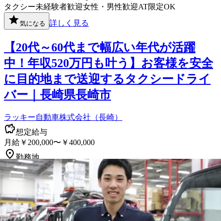
タクシー
未経験者歓迎
女性・男性歓迎
AT限定OK
詳しく見る
気になる
【20代～60代まで幅広い年代が活躍
中！年収520万円も叶う】お客様を安全
に目的地まで送迎するタクシードライ
バー｜長崎県長崎市
ラッキー自動車株式会社（長崎）
想定給与
月給￥200,000〜￥400,000
勤務地
長崎県長崎市