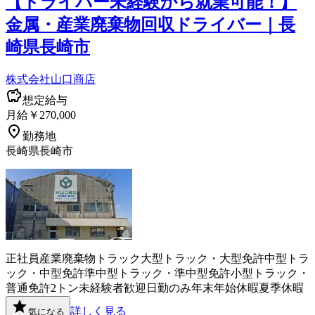
【ドライバー未経験から就業可能！】
金属・産業廃棄物回収ドライバー｜長
崎県長崎市
株式会社山口商店
想定給与
月給￥270,000
勤務地
長崎県長崎市
正社員
産業廃棄物
トラック
大型トラック・大型免許
中型トラ
ック・中型免許
準中型トラック・準中型免許
小型トラック・
普通免許
2トン
未経験者歓迎
日勤のみ
年末年始休暇
夏季休暇
詳しく見る
気になる