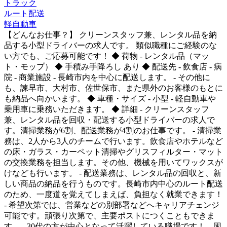
トラック
ルート配送
軽自動車
【どんなお仕事？】 クリーンスタッフ兼、レンタル品を納
品する小型ドライバーの求人です。 類似職種にご経験のな
い方でも、ご応募可能です！ ◆ 荷物 - レンタル品（マッ
ト・モップ） ◆ 手積み手降ろし あり ◆ 配送先 - 飲食店 - 病
院 - 商業施設 - 長崎市内を中心に配送します。 - その他に
も、諫早市、大村市、佐世保市、また県外のお客様のもとに
も納品へ向かいます。 ◆ 車種・サイズ - 小型 - 軽自動車や
乗用車に乗務いただきます。 ◆ 詳細 - クリーンスタッフ
兼、レンタル品を回収・配送する小型ドライバーの求人で
す。清掃業務が6割、配送業務が4割のお仕事です。 - 清掃業
務は、2人から3人のチームで行います。飲食店やホテルなど
の床・ガラス・カーペット清掃やグリスフィルター・マット
の交換業務を担当します。その他、機械を用いてワックスが
けなども行います。 - 配送業務は、レンタル品の回収と、新
しい商品の納品を行うものです。長崎市内中心のルート配送
のため、一度道を覚えてしまえば、負担なく就業できます！
- 希望次第では、営業などの別部署などへキャリアチェンジ
可能です。頑張り次第で、主要ポストにつくこともできま
す。 - 30代の方が中心となって活躍している職場です！ 困