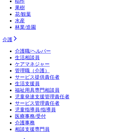
稲作
果樹
花/観葉
水産
林業/造園
介護
介護職/ヘルパー
生活相談員
ケアマネジャー
管理職（介護）
サービス提供責任者
生活支援員
福祉用具専門相談員
児童発達支援管理責任者
サービス管理責任者
児童指導員/指導員
医療事務/受付
介護事務
相談支援専門員