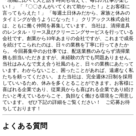
「現職に比べて人と話す時間も増えて、毎日の仕事が楽し
い！」 「『〇〇さんがいてくれて助かった！』とお客様に
言ってもらえた！」 「毎週土日休みだから、家族と休みの
タイミングが合うようになった！」 クリアックス株式会社
は、ともに働く仲間を募集しています。 当社は、清掃道具
のレンタル・リース及びクリーニングサービスを行っている
会社です。創業から10年あまりの会社ですが、これまで成長
を続けてこられたのは、日々の業務を丁寧に行ってきたか
ら。 今回募集中のお仕事では、配送業務のみならず清掃業
務も担当いただきますが、未経験の方でも問題ありません。
当社はみんなで支え合う社風のもと、日々の業務にあたって
います。わからないこと、困ったことがあれば、遠慮なく私
たちを頼ってください。 また当社は、完全週休2日制を採用
していいるため、休みを多くとることができます。お客様に
喜ばれる企業であり、従業員からも喜ばれる企業であり続け
たいと考えているからこそ、負担なく働ける環境をご用意し
ています。 ぜひ下記の詳細をご覧ください！ ご応募お待
ちしております！
よくある質問