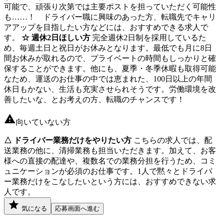
可能で、頑張り次第では主要ポストを担っていただく可能性
も……！ ドライバー職に興味のあった方、転職先でキャリ
アアップを目指したい方などには、おすすめできる求人で
す。
☆ 週休2日ほしい方
完全週休2日制を採用しているた
め、毎週土日と祝日がお休みとなります。最低でも月に8日
間お休みが取れるので、プライベートの時間もしっかりと確
保することができます。他にも、夏季・冬季休暇も取得可能
なため、運送のお仕事の中では恵まれた、100日以上の年間
休日もかない、生活も充実させられそうです。労働環境を改
善したいな、とお考えの方、転職のチャンスです！
向いていない方
△ ドライバー業務だけをやりたい方
こちらの求人では、配
送業務の他に、清掃業務も担当いただきます。加えて、お客
様への直接の配達や、複数名での業務分担を行うため、コミ
ュニケーションが必須のお仕事です。1人で黙々とドライバ
ー業務だけをこなしたいという方には、おすすめできない求
人です。
気になる
応募画面へ進む