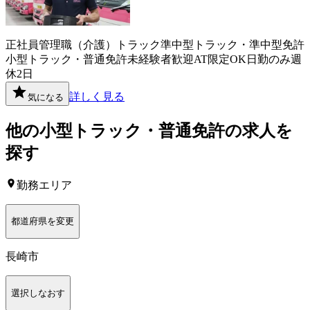
正社員
管理職（介護）
トラック
準中型トラック・準中型免許
小型トラック・普通免許
未経験者歓迎
AT限定OK
日勤のみ
週
休2日
詳しく見る
気になる
他の
小型トラック・普通免許
の求人を
探す
勤務エリア
都道府県を変更
長崎市
選択しなおす