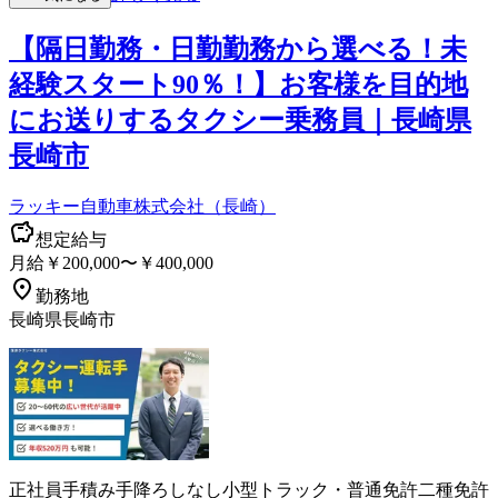
【隔日勤務・日勤勤務から選べる！未
経験スタート90％！】お客様を目的地
にお送りするタクシー乗務員｜長崎県
長崎市
ラッキー自動車株式会社（長崎）
想定給与
月給￥200,000〜￥400,000
勤務地
長崎県長崎市
正社員
手積み手降ろしなし
小型トラック・普通免許
二種免許