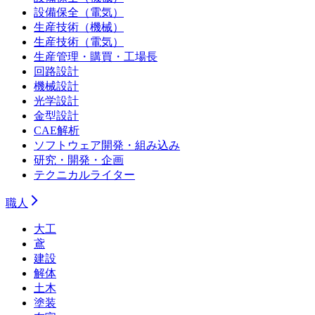
設備保全（電気）
生産技術（機械）
生産技術（電気）
生産管理・購買・工場長
回路設計
機械設計
光学設計
金型設計
CAE解析
ソフトウェア開発・組み込み
研究・開発・企画
テクニカルライター
職人
大工
鳶
建設
解体
土木
塗装