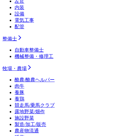
左官
内装
設備
電気工事
配管
整備士
自動車整備士
機械整備・修理工
牧場・農場
酪農/酪農ヘルパー
肉牛
養豚
養鶏
競走馬/乗馬クラブ
露地野菜/畑作
施設野菜
製造/加工/販売
農産物流通