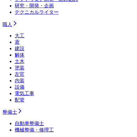
研究・開発・企画
テクニカルライター
職人
大工
鳶
建設
解体
土木
塗装
左官
内装
設備
電気工事
配管
整備士
自動車整備士
機械整備・修理工