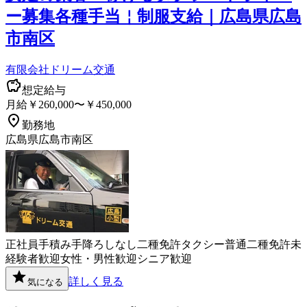
ー募集各種手当￤制服支給｜広島県広島
市南区
有限会社ドリーム交通
想定給与
月給￥260,000〜￥450,000
勤務地
広島県広島市南区
正社員
手積み手降ろしなし
二種免許
タクシー
普通二種免許
未
経験者歓迎
女性・男性歓迎
シニア歓迎
詳しく見る
気になる