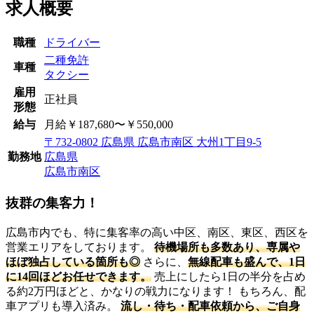
求人概要
職種
ドライバー
二種免許
車種
タクシー
雇用
正社員
形態
給与
月給￥187,680〜￥550,000
〒732-0802 広島県 広島市南区 大州1丁目9-5
勤務地
広島県
広島市南区
抜群の集客力！
広島市内でも、特に集客率の高い中区、南区、東区、西区を
営業エリアをしております。
待機場所も多数あり、専属や
ほぼ独占している箇所も◎
さらに、
無線配車も盛んで、1日
に14回ほどお任せできます。
売上にしたら1日の半分を占め
る約2万円ほどと、かなりの戦力になります！ もちろん、配
車アプリも導入済み。
流し・待ち・配車依頼から、ご自身