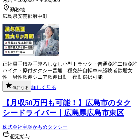
月給￥200,000〜￥300,000
勤務地
広島県安芸郡府中町
正社員
手積み手降ろしなし
小型トラック・普通免許
二種免許
バイク・原付
タクシー
普通二種免許
自転車
未経験者歓迎
女
性・男性歓迎
シニア歓迎
日勤・夜勤選択可能
詳しく見る
気になる
【月収50万円も可能！】広島市のタク
シードライバー｜広島県広島市東区
株式会社宝塚かもめタクシー
想定給与