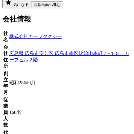
気になる
応募画面へ進む
会社情報
社
株式会社カープタクシー
名
会
社
広島県 広島市安芸区 広島市南区比治山本町７−１０ カ
住
ープビル２階
所
創
立
昭和28年9月
年
月
従
業
員
160名
人
数
代