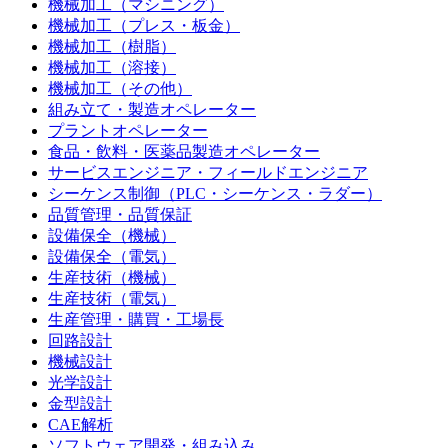
機械加工（マシニング）
機械加工（プレス・板金）
機械加工（樹脂）
機械加工（溶接）
機械加工（その他）
組み立て・製造オペレーター
プラントオペレーター
食品・飲料・医薬品製造オペレーター
サービスエンジニア・フィールドエンジニア
シーケンス制御（PLC・シーケンス・ラダー）
品質管理・品質保証
設備保全（機械）
設備保全（電気）
生産技術（機械）
生産技術（電気）
生産管理・購買・工場長
回路設計
機械設計
光学設計
金型設計
CAE解析
ソフトウェア開発・組み込み