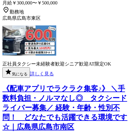
月給￥300,000〜￥500,000
勤務地
広島県広島市東区
正社員
タクシー
未経験者歓迎
シニア歓迎
AT限定OK
詳しく見る
気になる
《配車アプリでラクラク集客♪》 ＼手
数料負担・ノルマなし◎ タクシード
ライバー募集／ 経験・年齢・性別不
問！ どなたでも活躍できる環境です
☆｜広島県広島市南区