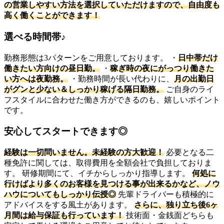
の営業しやすい方法を選択していただけますので、自由度も
高く働くことができます！
選べる時間帯♪
勤務形態は3パターンをご用意しております。 ・
日中帯だけ
働きたい方向けの昼日勤。
・
稼ぎ時の夜にがっつり働きた
い方へは夜勤務。
・勤務時間が長い代わりに、
月の出勤日
がグンと少ない＆しっかり稼げる隔日勤務。
ご自身のライ
フスタイルに合わせた働き方ができるのも、嬉しいポイント
です。
安心してスタートできます◎
経験は一切問いません。未経験の方大歓迎！
必要となる二
種免許に関しては、取得費用を全額会社で負担しておりま
す。 研修期間にて、イチからしっかり指導します。
何処に
行けばより多くのお客様を見つける事が出来るかなど、ノウ
ハウについてもしっかり伝授◎
先輩ドライバーも積極的に
アドバイスをする風土があります。
さらに、独り立ち後6ヶ
月間は給与保証も行っています！
技術面・金銭面どちらも