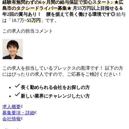
経験有無問わずの6ヶ月間の給与保証で安心スタート♪ ★広
島市のタクシードライバー募集★
月55万円以上目指せる＆
年2回の賞与あり！ 腰を据えて長く働ける環境です◎
給与
は「18.7万~
55万円
」です。
この求人の担当コメント
この求人を担当しているプレックスの黒澤です！ 以下の方
にはぴったりの求人ですので、ご応募をご検討ください！
長く勤められる会社をお探しの方
新しい業界にチャレンジしたい方
求人概要
募集要項・詳細
会社情報