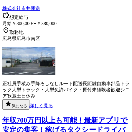
株式会社永井運送
想定給与
月給￥300,000〜￥380,000
勤務地
広島県広島市南区
正社員
手積み手降ろしなし
ルート配送
長距離
自動車部品
トラ
ック
大型トラック・大型免許
バイク・原付
未経験者歓迎
シニ
ア歓迎
土日休み
詳しく見る
気になる
年収700万円以上も可能！最新アプリで
安定の集客！稼げるタクシードライバ