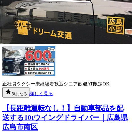
株式会社宝塚かもめタクシー
想定給与
月給￥300,000〜￥500,000
勤務地
広島県広島市東区
正社員
タクシー
未経験者歓迎
シニア歓迎
AT限定OK
詳しく見る
気になる
【長距離運転なし！】自動車部品を配
送する10tウイングドライバー｜広島県
広島市南区