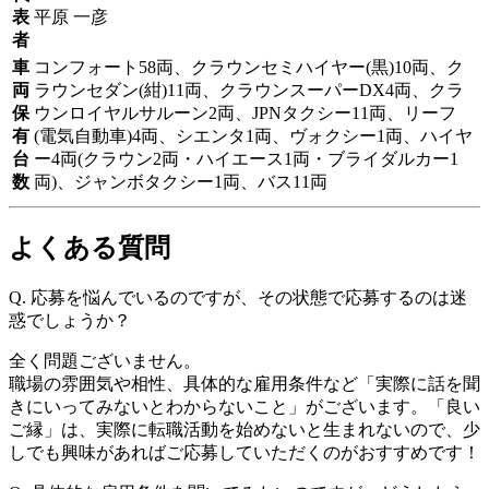
表
平原 一彦
者
車
コンフォート58両、クラウンセミハイヤー(黒)10両、ク
両
ラウンセダン(紺)11両、クラウンスーパーDX4両、クラ
保
ウンロイヤルサルーン2両、JPNタクシー11両、リーフ
有
(電気自動車)4両、シエンタ1両、ヴォクシー1両、ハイヤ
台
ー4両(クラウン2両・ハイエース1両・ブライダルカー1
数
両)、ジャンボタクシー1両、バス11両
よくある質問
Q.
応募を悩んでいるのですが、その状態で応募するのは迷
惑でしょうか？
全く問題ございません。
職場の雰囲気や相性、具体的な雇用条件など「実際に話を聞
きにいってみないとわからないこと」がございます。「良い
ご縁」は、実際に転職活動を始めないと生まれないので、少
しでも興味があればご応募していただくのがおすすめです！