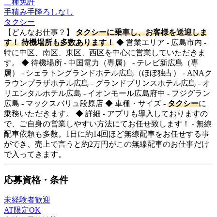
二種免許
手積み手降ろしなし
タクシー
【どんなお仕事？】
タクシーに乗車し、お客様を送迎しま
す！
待機場所も多数あります！
◆ 営業エリア - 広島市内 -
特に中区、南区、東区、西区を中心に営業していただきま
す。 ◆ 待機場所 - 中国電力（専属） - テレビ新広島（専
属） - シェラトングランドホテル広島（ほぼ独占） - ANAク
ラウンプラザホテル広島 - グランドプリンスホテル広島 - オ
リエンタルホテル広島 - イオンモール広島府中 - フジグラン
広島 - マックスバリュ段原店 ◆ 車種・サイズ -
タクシー
に
乗務いただきます。 ◆ 詳細 - アプリも導入しておりますの
で、ご自身の営業しやすい方法にてお任せ致します！ - 無線
配車依頼も多数。1日に約14回ほど無線配車をお任せする事
ができ、売上で言うと約2万円がこの無線配車のお仕事だけ
で入ってきます。
応募資格・条件
未経験者歓迎
AT限定OK