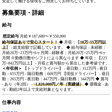
安定して働ける環境をご用意してお待ちしています。
募集要項・詳細
給与
想定給与
月給￥187,680〜￥550,000
給与保証ありで安心スタート！
◆ 月収：【
18万~55万円以
上
】 - 総支給額で記載しています。 ◆ 給与保証 - 未経験：
月給20万~23万円×6ヶ月間 - 経験者：月給20万~25万円×6ヶ
月間 ※勤務日数やシフトにより異なります ◆ 年収：【225
万~842万円以上】 - 月収と賞与額から算出した参考値です。
＜年収例＞
【トップドライバー】 - 昼日勤：312万円 - 夜日
勤：655万円 - 隔日勤務：669万円 【現役ドライバー】 - 昼日
勤：265万円 - 夜日勤：447万円 - 隔日勤務：344万円 ◆ 賞与
- あり（年2回） -
~1,820,000円／年（実績値）
◆ 退職金 - あ
り - 勤続2年以上で支給対象となります。
仕事内容