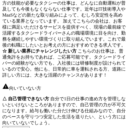
方の技能が必要なタクシーの仕事は、どんなに自動運転が普
及しても今後もなくならない仕事です。近年はIT技術導入や
MaaSなどの新たな取り組みによって、むしろ安定性を高め
ている業界となっています。 加えてこちらの会社は、お客
様に満足いただけるサービスを提供すべく、現場の最前線で
活躍するタクシードライバーさんの職場環境に目を向け、勤
務を継続しやすい環境づくりに取り組んでいます。これで最
後の転職にしたいとお考えの方におすすめできる求人です。
☆ 新しい業界にチャレンジしたい方
こちらのお仕事は、普
通免許をお持ちであれば、ご応募可能です。タクシードライ
バーの経験がない方でも、入社後には研修制度が設けられて
いるので安心。他にも、日常的に車を運転される方、道路に
詳しい方には、大きな活躍のチャンスがあります！
向いていない方
△ 自己管理できない方
自分で1日の仕事の進め方を管理しな
いといけないところがありますので、自己管理の力が不可欠
になります。給与も働いた分だけ伸びる仕組みなので、自分
のペースを守りつつ安定した生活を送りたい、という方には
向いていないでしょう。