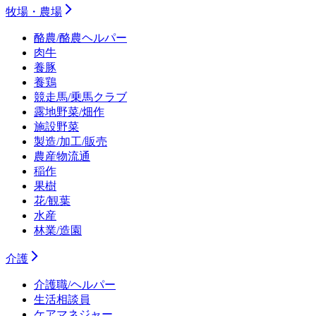
牧場・農場
酪農/酪農ヘルパー
肉牛
養豚
養鶏
競走馬/乗馬クラブ
露地野菜/畑作
施設野菜
製造/加工/販売
農産物流通
稲作
果樹
花/観葉
水産
林業/造園
介護
介護職/ヘルパー
生活相談員
ケアマネジャー