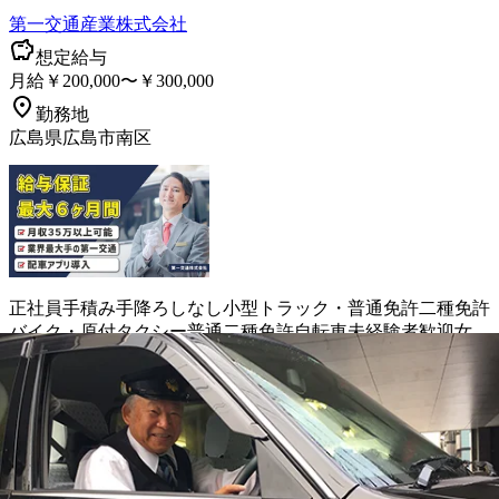
第一交通産業株式会社
想定給与
月給￥200,000〜￥300,000
勤務地
広島県広島市南区
正社員
手積み手降ろしなし
小型トラック・普通免許
二種免許
バイク・原付
タクシー
普通二種免許
自転車
未経験者歓迎
女
性・男性歓迎
シニア歓迎
日勤・夜勤選択可能
詳しく見る
気になる
【月収50万円も可能！】広島市のタク
シードライバー｜広島県広島市東区