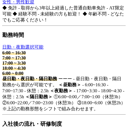
女性・男性歓迎
◆ 免許 - 取得から3年以上経過した普通自動車免許 - AT限定
可能 ◆ 経験不問 - 未経験の方も歓迎！ ◆ 年齢不問 - どなた
でもご応募ください！
勤務時間
日勤・夜勤選択可能
6:00
~
16:30
7:00
~
17:30
17:00
~
3:30
18:00
~
4:30
6:00
~
0:00
昼日勤・夜日勤・隔日勤務
ーーー - 昼日勤・夜日勤・隔日
勤務から選択が可能です。
＜昼勤務＞
- 6:00~16:30 -
7:00~17:30 - 休憩：2.5h
＜夜勤務＞
- 17:00~3:30 - 18:00~4:30 -
休憩：2.5h
＜隔日勤務＞
①6:00~0:00／7:00~1:00（休憩3h）
②6:00~22:00／7:00~23:00（休憩3h） ③18:00~6:00（休憩2h）
※上記の勤務形態をシフトで組み合わせます。
入社後の流れ・研修制度