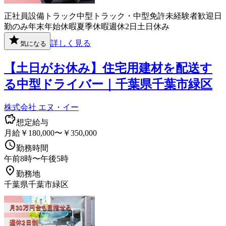
正社員
設備
トラック
中型トラック・中型免許
未経験者歓迎
日
勤のみ
年末年始休暇
夏季休暇
週休2日
土日休み
詳しく見る
気になる
【土日がお休み】住宅用建材を配送す
る中型ドライバー｜千葉県千葉市緑区
株式会社 エヌ・イー
想定給与
月給￥180,000〜￥350,000
勤務時間
午前8時〜午後5時
勤務地
千葉県千葉市緑区