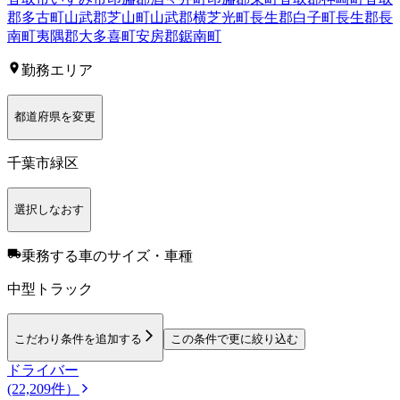
郡多古町
山武郡芝山町
山武郡横芝光町
長生郡白子町
長生郡長
南町
夷隅郡大多喜町
安房郡鋸南町
勤務エリア
都道府県を変更
千葉市緑区
選択しなおす
乗務する車のサイズ・車種
中型トラック
こだわり条件を追加する
この条件で更に絞り込む
ドライバー
(22,209件）