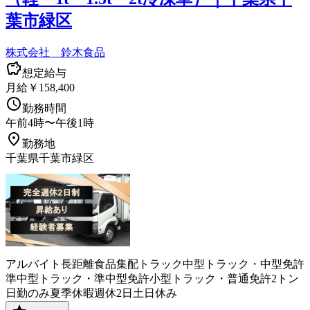
葉市緑区
株式会社 鈴木食品
想定給与
月給￥158,400
勤務時間
午前4時〜午後1時
勤務地
千葉県千葉市緑区
アルバイト
長距離
食品
集配
トラック
中型トラック・中型免許
準中型トラック・準中型免許
小型トラック・普通免許
2トン
日勤のみ
夏季休暇
週休2日
土日休み