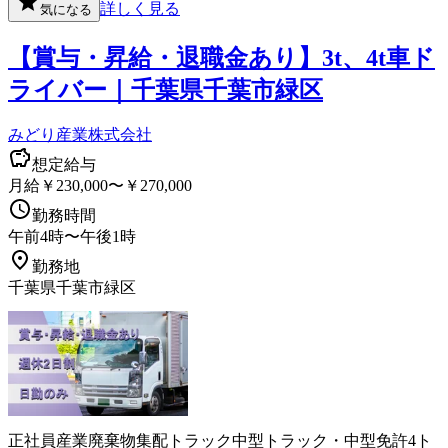
詳しく見る
気になる
【賞与・昇給・退職金あり】3t、4t車ド
ライバー｜千葉県千葉市緑区
みどり産業株式会社
想定給与
月給￥230,000〜￥270,000
勤務時間
午前4時〜午後1時
勤務地
千葉県千葉市緑区
正社員
産業廃棄物
集配
トラック
中型トラック・中型免許
4ト