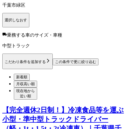
千葉市緑区
選択しなおす
乗務する車のサイズ・車種
中型トラック
こだわり条件を追加する
この条件で更に絞り込む
新着順
月収高い順
現在地から
近い順
【完全週休2日制！】冷凍食品等を運ぶ
小型・準中型トラックドライバー
（軽・1t・1.5t・2t冷凍車）｜千葉県千