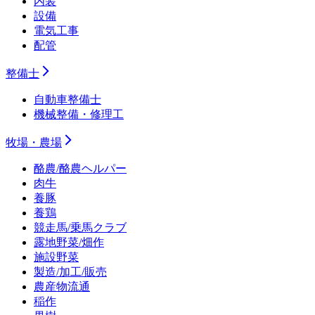
内装
設備
電気工事
配管
整備士
自動車整備士
機械整備・修理工
牧場・農場
酪農/酪農ヘルパー
肉牛
養豚
養鶏
競走馬/乗馬クラブ
露地野菜/畑作
施設野菜
製造/加工/販売
農産物流通
稲作