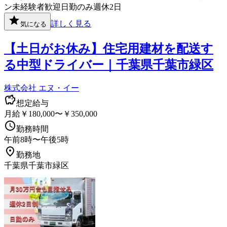
ン
未経験者歓迎
日勤のみ
週休2日
詳しく見る
気になる
【土日がお休み】住宅用建材を配送す
る中型ドライバー｜千葉県千葉市緑区
株式会社 エヌ・イー
想定給与
月給￥180,000〜￥350,000
勤務時間
午前8時〜午後5時
勤務地
千葉県千葉市緑区