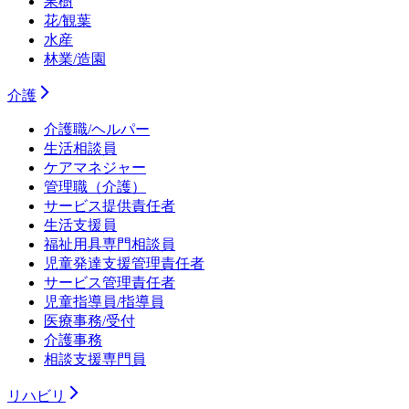
果樹
花/観葉
水産
林業/造園
介護
介護職/ヘルパー
生活相談員
ケアマネジャー
管理職（介護）
サービス提供責任者
生活支援員
福祉用具専門相談員
児童発達支援管理責任者
サービス管理責任者
児童指導員/指導員
医療事務/受付
介護事務
相談支援専門員
リハビリ