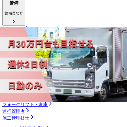
警備
警備員など
ドライバー
大型トラック
中型トラック
準中型トラック
小型トラック
ダンプ
トレーラー
タクシー
バス
ルート配送
長距離
フォークリフト・倉庫
運行管理者
施工管理技士