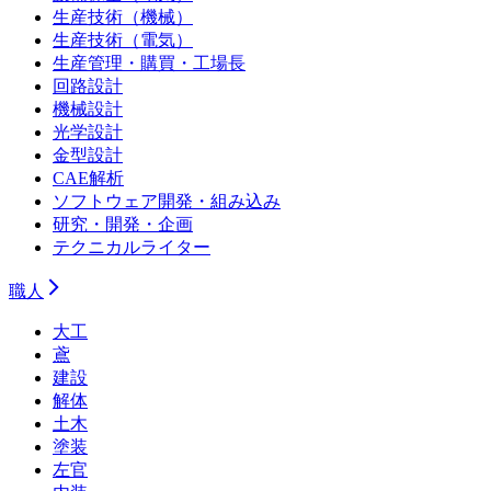
生産技術（機械）
生産技術（電気）
生産管理・購買・工場長
回路設計
機械設計
光学設計
金型設計
CAE解析
ソフトウェア開発・組み込み
研究・開発・企画
テクニカルライター
職人
大工
鳶
建設
解体
土木
塗装
左官