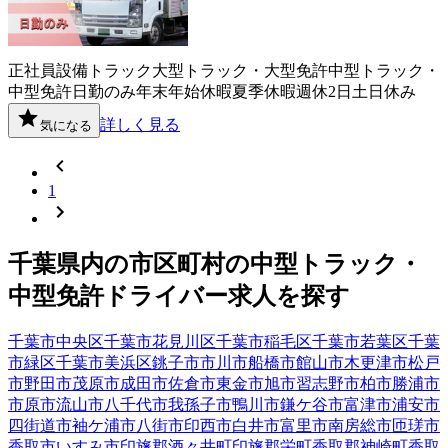
正社員
設備
トラック
大型トラック・大型免許
中型トラック・
中型免許
日勤のみ
年末年始休暇
夏季休暇
週休2日
土日休み
詳しく見る
気になる
1
千葉県
内の市区町村の
中型トラック・
中型免許
ドライバー
求人を探す
千葉市中央区
千葉市花見川区
千葉市稲毛区
千葉市若葉区
千葉
市緑区
千葉市美浜区
銚子市
市川市
船橋市
館山市
木更津市
松戸
市
野田市
茂原市
成田市
佐倉市
東金市
旭市
習志野市
柏市
勝浦市
市原市
流山市
八千代市
我孫子市
鴨川市
鎌ケ谷市
富津市
浦安市
四街道市
袖ケ浦市
八街市
印西市
白井市
富里市
南房総市
匝瑳市
香取市
いすみ市
印旛郡酒々井町
印旛郡栄町
香取郡神崎町
香取