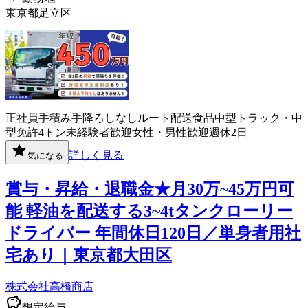
東京都足立区
正社員
手積み手降ろしなし
ルート配送
食品
中型トラック・中
型免許
4トン
未経験者歓迎
女性・男性歓迎
週休2日
詳しく見る
気になる
賞与・昇給・退職金★月30万~45万円可
能 軽油を配送する3~4tタンクローリー
ドライバー 年間休日120日／単身者用社
宅あり｜東京都大田区
株式会社高橋商店
想定給与