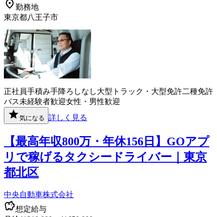
勤務地
東京都八王子市
正社員
手積み手降ろしなし
大型トラック・大型免許
二種免許
バス
未経験者歓迎
女性・男性歓迎
詳しく見る
気になる
【最高年収800万・年休156日】GOアプ
リで稼げるタクシードライバー｜東京
都北区
中央自動車株式会社
想定給与