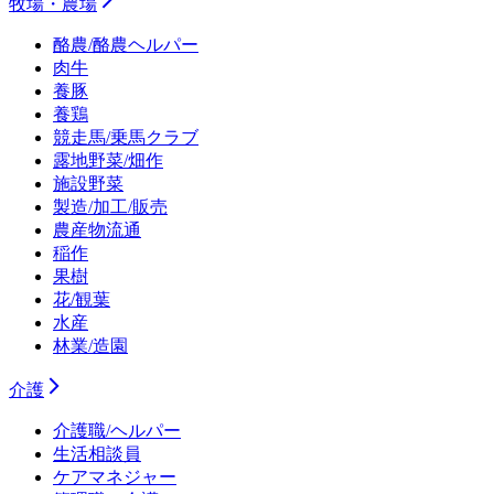
牧場・農場
酪農/酪農ヘルパー
肉牛
養豚
養鶏
競走馬/乗馬クラブ
露地野菜/畑作
施設野菜
製造/加工/販売
農産物流通
稲作
果樹
花/観葉
水産
林業/造園
介護
介護職/ヘルパー
生活相談員
ケアマネジャー