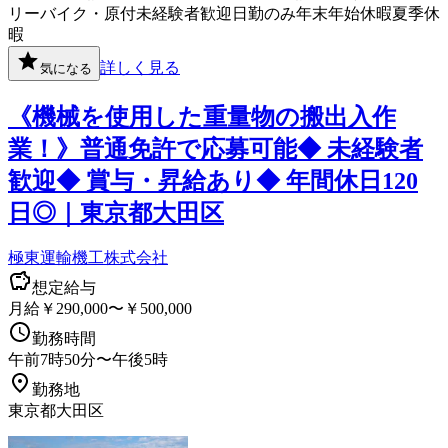
リー
バイク・原付
未経験者歓迎
日勤のみ
年末年始休暇
夏季休
暇
詳しく見る
気になる
《機械を使用した重量物の搬出入作
業！》普通免許で応募可能◆ 未経験者
歓迎◆ 賞与・昇給あり◆ 年間休日120
日◎｜東京都大田区
極東運輸機工株式会社
想定給与
月給￥290,000〜￥500,000
勤務時間
午前7時50分〜午後5時
勤務地
東京都大田区