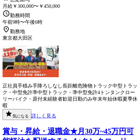
月給￥300,000〜￥450,000
勤務時間
午前9時〜午後6時
勤務地
東京都大田区
正社員
手積み手降ろしなし
長距離
危険物
トラック
中型トラッ
ク・中型免許
準中型トラック・準中型免許
4トン
タンクロー
リー
バイク・原付
未経験者歓迎
日勤のみ
年末年始休暇
夏季休
暇
詳しく見る
気になる
賞与・昇給・退職金★月30万~45万円可