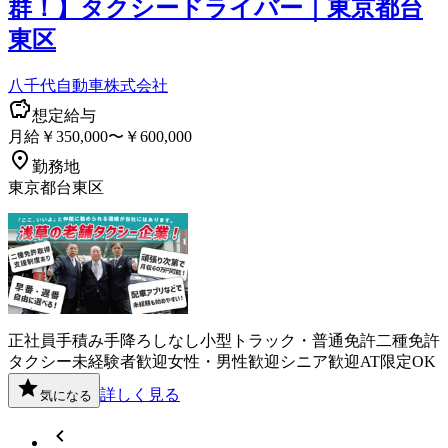
群！】タクシードライバー｜東京都台
東区
八千代自動車株式会社
想定給与
月給￥350,000〜￥600,000
勤務地
東京都台東区
正社員
手積み手降ろしなし
小型トラック・普通免許
二種免許
タクシー
未経験者歓迎
女性・男性歓迎
シニア歓迎
AT限定OK
詳しく見る
気になる