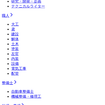
研究・開発・企画
テクニカルライター
職人
大工
鳶
建設
解体
土木
塗装
左官
内装
設備
電気工事
配管
整備士
自動車整備士
機械整備・修理工