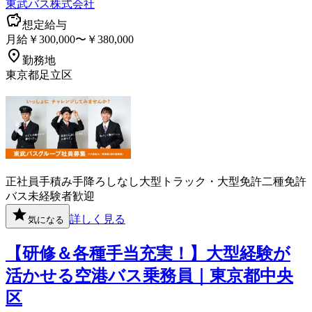
東武バス株式会社
想定給与
月給￥300,000〜￥380,000
勤務地
東京都足立区
正社員
手積み手降ろしなし
大型トラック・大型免許
二種免許
バス
未経験者歓迎
詳しく見る
気になる
【研修＆各種手当充実！】大型経験が
活かせる空港バス乗務員｜東京都中央
区