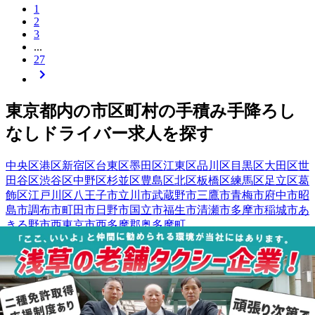
1
2
3
...
27
東京都
内の市区町村の
手積み手降ろし
なし
ドライバー
求人を探す
中央区
港区
新宿区
台東区
墨田区
江東区
品川区
目黒区
大田区
世
田谷区
渋谷区
中野区
杉並区
豊島区
北区
板橋区
練馬区
足立区
葛
飾区
江戸川区
八王子市
立川市
武蔵野市
三鷹市
青梅市
府中市
昭
島市
調布市
町田市
日野市
国立市
福生市
清瀬市
多摩市
稲城市
あ
きる野市
西東京市
西多摩郡奥多摩町
【
関東
】他の都道府県から
手積み手降
ろしなしドライバー求人を
探す
栃木県
群馬県
埼玉県
千葉県
神奈川県
茨城県