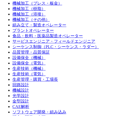
機械加工（プレス・板金）
機械加工（樹脂）
機械加工（溶接）
機械加工（その他）
組み立て・製造オペレーター
プラントオペレーター
食品・飲料・医薬品製造オペレーター
サービスエンジニア・フィールドエンジニア
シーケンス制御（PLC・シーケンス・ラダー）
品質管理・品質保証
設備保全（機械）
設備保全（電気）
生産技術（機械）
生産技術（電気）
生産管理・購買・工場長
回路設計
機械設計
光学設計
金型設計
CAE解析
ソフトウェア開発・組み込み