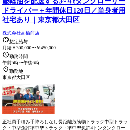
能軽油を配送する3~４tタンクローリー
ドライバー＋年間休日120日／単身者用
社宅あり｜東京都大田区
株式会社高橋商店
想定給与
月給￥300,000〜￥450,000
勤務時間
午前5時〜午後6時
勤務地
東京都大田区
正社員
手積み手降ろしなし
長距離
危険物
トラック
中型トラッ
ク・中型免許
準中型トラック・準中型免許
4トン
タンクロー