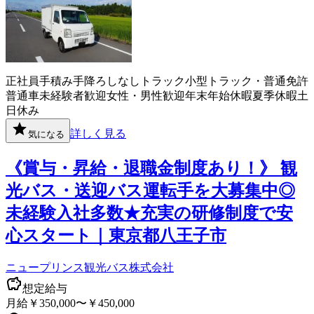
正社員
手積み手降ろしなし
トラック
小型トラック・普通免許
普通車
未経験者歓迎
女性・男性歓迎
年末年始休暇
夏季休暇
土
日休み
詳しく見る
気になる
《賞与・昇給・退職金制度あり！》 観
光バス・送迎バス運転手を大募集中◎
未経験入社多数★充実の研修制度で安
心スタート｜東京都八王子市
ニュープリンス観光バス株式会社
想定給与
月給￥350,000〜￥450,000