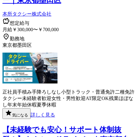
本所タクシー株式会社
想定給与
月給￥300,000〜￥700,000
勤務地
東京都墨田区
正社員
手積み手降ろしなし
小型トラック・普通免許
二種免許
タクシー
未経験者歓迎
女性・男性歓迎
AT限定OK
残業ほぼな
し
年末年始休暇
夏季休暇
詳しく見る
気になる
【未経験でも安心！サポート体制抜