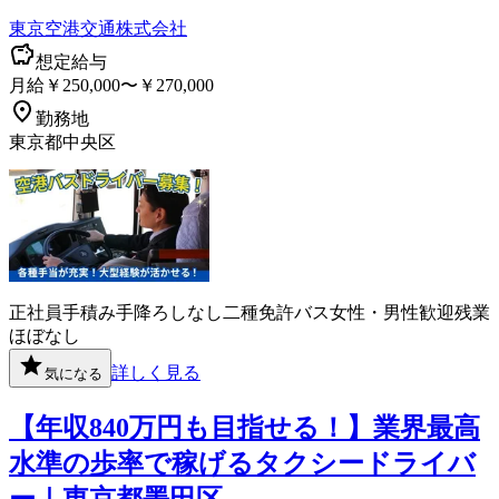
東京空港交通株式会社
想定給与
月給￥250,000〜￥270,000
勤務地
東京都中央区
正社員
手積み手降ろしなし
二種免許
バス
女性・男性歓迎
残業
ほぼなし
詳しく見る
気になる
【年収840万円も目指せる！】業界最高
水準の歩率で稼げるタクシードライバ
ー｜東京都墨田区