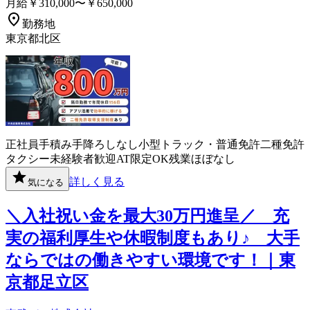
月給￥310,000〜￥650,000
勤務地
東京都北区
正社員
手積み手降ろしなし
小型トラック・普通免許
二種免許
タクシー
未経験者歓迎
AT限定OK
残業ほぼなし
詳しく見る
気になる
＼入社祝い金を最大30万円進呈／ 充
実の福利厚生や休暇制度もあり♪ 大手
ならではの働きやすい環境です！｜東
京都足立区