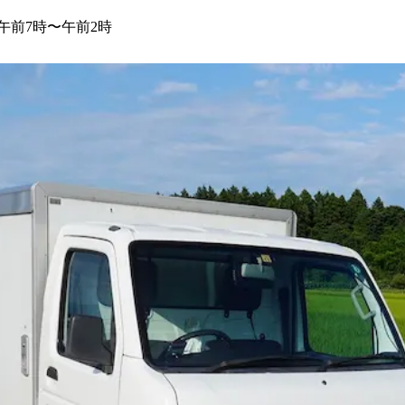
, 午前7時〜午前2時
歓迎
シニア歓迎
AT限定OK
日勤・夜勤選択可能
≫ 近距離でのルート配送のため長時間の