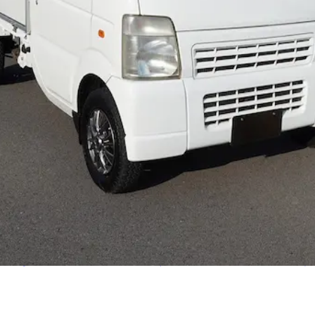
許
ハイエース
バイク・原付
未経験者歓迎
シニア歓迎
AT限定OK
験歓迎》普通免許でOK！ ハイエースド
可欠なサービスを提供する、やりがいのあ