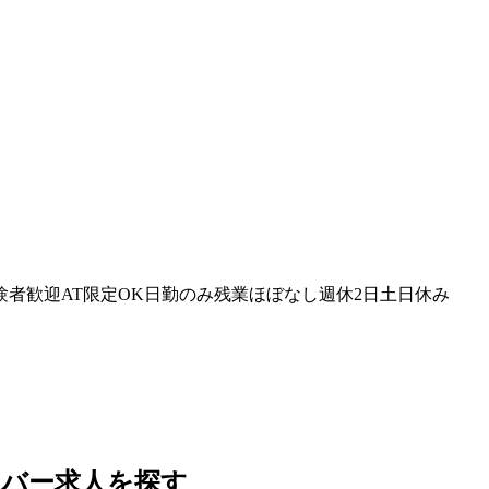
験者歓迎
AT限定OK
日勤のみ
残業ほぼなし
週休2日
土日休み
イバー
求人を探す