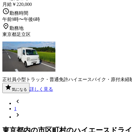
月給￥220,000
勤務時間
午前9時〜午後6時
勤務地
東京都足立区
正社員
小型トラック・普通免許
ハイエース
バイク・原付
未経
詳しく見る
気になる
1
東京都
内の市区町村の
ハイエース
ドラ