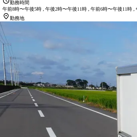
勤務時間
午前8時〜午後5時 , 午後2時〜午後11時 , 午前6時〜午後11時 
勤務地
東京都足立区
正社員
二種免許
ハイエース
タクシー
未経験者歓迎
女性・男性
詳しく見る
気になる
≪月収25万円以上！ 賞与・昇給あり
集｜東京都足立区
株式会社成和
想定給与
月給￥250,000〜￥270,000