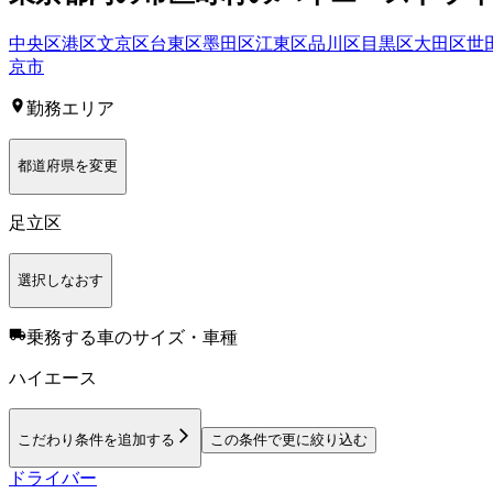
中央区
港区
文京区
台東区
墨田区
江東区
品川区
目黒区
大田区
世
京市
勤務エリア
都道府県を変更
足立区
選択しなおす
乗務する車のサイズ・車種
ハイエース
こだわり条件を追加する
この条件で更に絞り込む
ドライバー