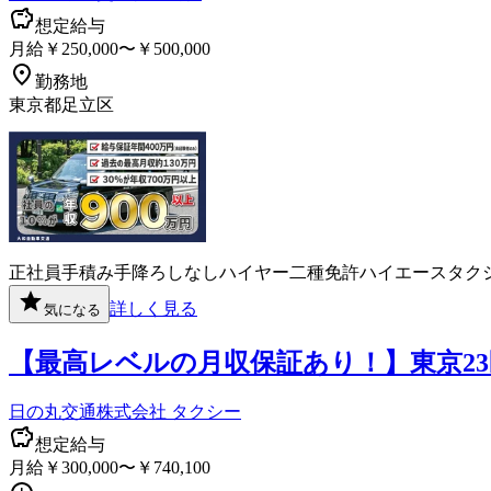
想定給与
月給￥250,000〜￥500,000
勤務地
東京都足立区
正社員
手積み手降ろしなし
ハイヤー
二種免許
ハイエース
タク
詳しく見る
気になる
【最高レベルの月収保証あり！】東京2
日の丸交通株式会社 タクシー
想定給与
月給￥300,000〜￥740,100