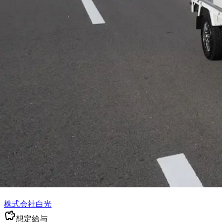
勤務時間
午前7時〜午後4時30分
勤務地
東京都足立区
正社員
ルート配送
長距離
食品
トラック
小型トラック・普通免
詳しく見る
気になる
《完全週休2日制／残業ほぼなし／未経
ています◎ 日々の社会活動に必要不
株式会社白光
想定給与