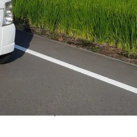
日勤のみ
年末年始休暇
週休2日
ライバー☆ 賞与・昇給・各種手当揃っ
るお仕事です◎｜東京都足立区