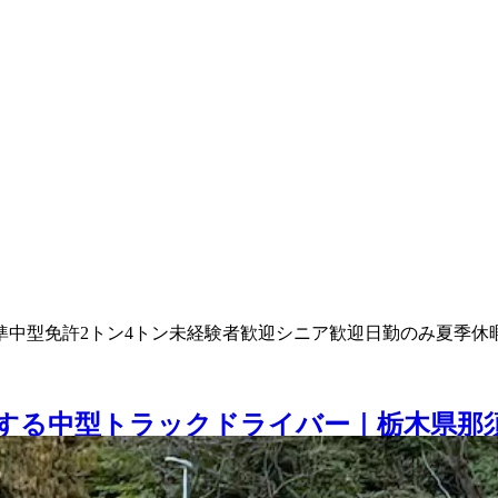
準中型免許
2トン
4トン
未経験者歓迎
シニア歓迎
日勤のみ
夏季休
する中型トラックドライバー｜栃木県那