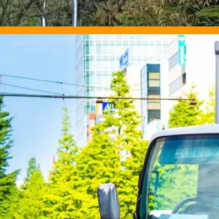
想定給与
月給￥217,000
勤務時間
午後4時30分〜午前1時
勤務地
栃木県那須塩原市
契約社員
食品
トラック
中型トラック・中型免許
夜勤のみ
週休
詳しく見る
気になる
【完全週休2日制！】中型ドライバー（
株式会社 印南組
想定給与