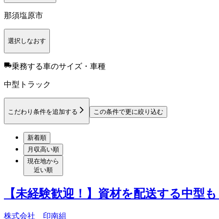
那須塩原市
選択しなおす
乗務する車のサイズ・車種
中型トラック
こだわり条件を追加する
この条件で更に絞り込む
新着順
月収高い順
現在地から
近い順
【未経験歓迎！】資材を配送する中型も
株式会社 印南組