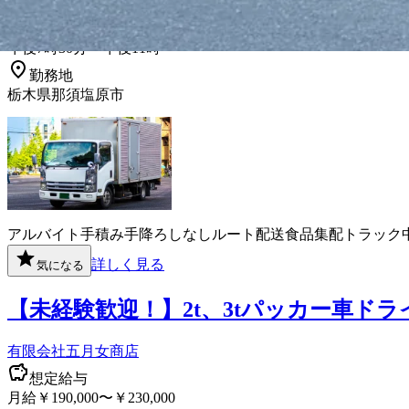
月給￥151,200
勤務時間
午後7時30分〜午後11時
勤務地
栃木県那須塩原市
アルバイト
手積み手降ろしなし
ルート配送
食品
集配
トラック
詳しく見る
気になる
【未経験歓迎！】2t、3tパッカー車ド
有限会社五月女商店
想定給与
月給￥190,000〜￥230,000