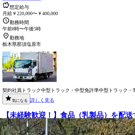
想定給与
月給￥220,000〜￥400,000
勤務時間
午前8時〜午後5時
勤務地
栃木県那須塩原市
契約社員
トラック
中型トラック・中型免許
準中型トラック・
詳しく見る
気になる
【未経験歓迎！】食品（乳製品）を配送
株式会社 ジャパンオートモータース