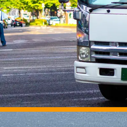
月給￥158,400〜￥172,800
勤務時間
午前9時〜午後5時
勤務地
栃木県那須塩原市
アルバイト
トラック
中型トラック・中型免許
未経験者歓迎
シ
詳しく見る
気になる
【未経験歓迎！】食品や冷凍食品を運ぶ
株式会社 ジャパンオートモータース
想定給与