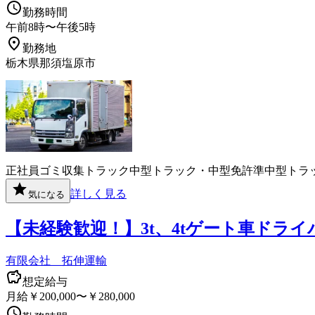
勤務時間
午前8時〜午後5時
勤務地
栃木県那須塩原市
正社員
ゴミ収集
トラック
中型トラック・中型免許
準中型トラ
詳しく見る
気になる
【未経験歓迎！】3t、4tゲート車ドラ
有限会社 拓伸運輸
想定給与
月給￥200,000〜￥280,000