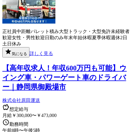
正社員
中距離
パレット積み
大型トラック・大型免許
未経験者
歓迎
女性・男性歓迎
日勤のみ
年末年始休暇
夏季休暇
週休2日
土日休み
詳しく見る
気になる
【高年収求人！年収600万円も可能】ウ
イング車・パワーゲート車のドライバ
ー｜静岡県御殿場市
株式会社原田運送
想定給与
月給￥300,000〜￥473,000
勤務時間
午前8時〜午後5時