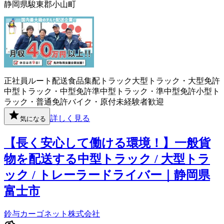
静岡県駿東郡小山町
正社員
ルート配送
食品
集配
トラック
大型トラック・大型免許
中型トラック・中型免許
準中型トラック・準中型免許
小型ト
ラック・普通免許
バイク・原付
未経験者歓迎
詳しく見る
気になる
【長く安心して働ける環境！】一般貨
物を配送する中型トラック / 大型トラ
ック / トレーラードライバー｜静岡県
富士市
鈴与カーゴネット株式会社