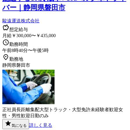
バー｜静岡県磐田市
駿遠運送株式会社
想定給与
月給￥300,000〜￥435,000
勤務時間
午前8時40分〜午後5時
勤務地
静岡県磐田市
正社員
長距離
集配
大型トラック・大型免許
未経験者歓迎
女
性・男性歓迎
日勤のみ
詳しく見る
気になる