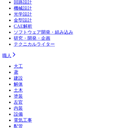
回路設計
機械設計
光学設計
金型設計
CAE解析
ソフトウェア開発・組み込み
研究・開発・企画
テクニカルライター
職人
大工
鳶
建設
解体
土木
塗装
左官
内装
設備
電気工事
配管