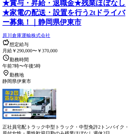
★賞与・昇給・退職金★残業ほぼなし
★家電の配送・設置を行う2tドライバ
ー募集！｜静岡県伊東市
原川倉庫運輸株式会社
想定給与
月給￥290,000〜￥370,000
勤務時間
午前7時〜午後5時
勤務地
静岡県伊東市
正社員
宅配
トラック
中型トラック・中型免許
2トン
バイク・
原付
女性・男性歓迎
日勤のみ
残業ほぼなし
週休2日