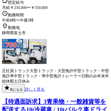
想定給与
月給￥250,000〜￥550,000
勤務時間
午前8時〜午後5時
勤務地
静岡県富士市
正社員
トラック
大型トラック・大型免許
中型トラック・中型
免許
準中型トラック・準中型免許
トレーラー
日勤のみ
年末年
始休暇
土日休み
詳しく見る
気になる
【待遇面訴求】3青果物・一般雑貨等を
配送する10t冷蔵車 / 10tバルク車ドライ