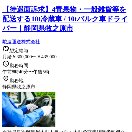
【待遇面訴求】4青果物・一般雑貨等を
配送する10t冷蔵車 / 10tバルク車ドライ
バー｜静岡県牧之原市
駿遠運送株式会社
想定給与
月給￥300,000〜￥435,000
勤務時間
午前8時40分〜午後5時
勤務地
静岡県牧之原市
正社員
長距離
集配
大型トラック・大型免許
未経験者歓迎
女