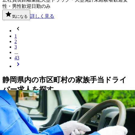
性・男性歓迎
日勤のみ
詳しく見る
気になる
1
2
3
...
43
静岡県
内の市区町村の
家族手当
ドライ
バー
求人を探す
静岡市葵区
静岡市駿河区
静岡市清水区
浜松市中央区
浜松市浜
名区
浜松市天竜区
沼津市
熱海市
三島市
富士宮市
伊東市
島田市
富士市
磐田市
焼津市
掛川市
藤枝市
御殿場市
袋井市
下田市
裾野
市
湖西市
伊豆市
御前崎市
菊川市
伊豆の国市
牧之原市
賀茂郡東
伊豆町
賀茂郡松崎町
賀茂郡西伊豆町
田方郡函南町
駿東郡清水
町
駿東郡長泉町
駿東郡小山町
榛原郡吉田町
周智郡森町