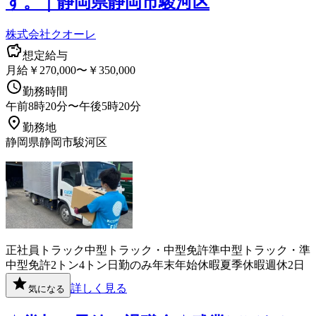
す。｜静岡県静岡市駿河区
株式会社クオーレ
想定給与
月給￥270,000〜￥350,000
勤務時間
午前8時20分〜午後5時20分
勤務地
静岡県静岡市駿河区
正社員
トラック
中型トラック・中型免許
準中型トラック・準
中型免許
2トン
4トン
日勤のみ
年末年始休暇
夏季休暇
週休2日
詳しく見る
気になる