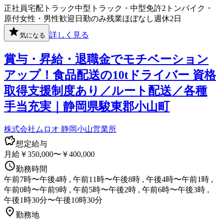
正社員
宅配
トラック
中型トラック・中型免許
2トン
バイク・
原付
女性・男性歓迎
日勤のみ
残業ほぼなし
週休2日
詳しく見る
気になる
賞与・昇給・退職金でモチベーション
アップ！食品配送の10tドライバー 資格
取得支援制度あり／ルート配送／各種
手当充実｜静岡県駿東郡小山町
株式会社ムロオ 静岡小山営業所
想定給与
月給￥350,000〜￥400,000
勤務時間
午前7時〜午後4時 , 午前11時〜午後8時 , 午後4時〜午前1時 ,
午前0時〜午前9時 , 午前5時〜午後2時 , 午前6時〜午後3時 ,
午後1時30分〜午後10時30分
勤務地