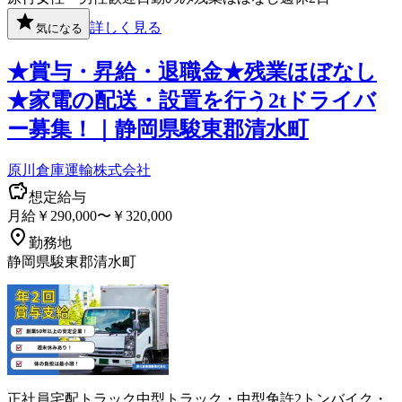
詳しく見る
気になる
★賞与・昇給・退職金★残業ほぼなし
★家電の配送・設置を行う2tドライバ
ー募集！｜静岡県駿東郡清水町
原川倉庫運輸株式会社
想定給与
月給￥290,000〜￥320,000
勤務地
静岡県駿東郡清水町
正社員
宅配
トラック
中型トラック・中型免許
2トン
バイク・