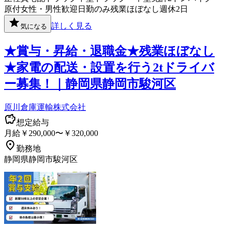
原付
女性・男性歓迎
日勤のみ
残業ほぼなし
週休2日
詳しく見る
気になる
★賞与・昇給・退職金★残業ほぼなし
★家電の配送・設置を行う2tドライバ
ー募集！｜静岡県静岡市駿河区
原川倉庫運輸株式会社
想定給与
月給￥290,000〜￥320,000
勤務地
静岡県静岡市駿河区