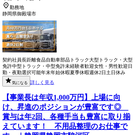
勤務地
静岡県御殿場市
契約社員
長距離
食品
自動車部品
トラック
大型トラック・大型
免許
中型トラック・中型免許
未経験者歓迎
女性・男性歓迎
日
勤・夜勤選択可能
年末年始休暇
夏季休暇
週休2日
土日休み
詳しく見る
気になる
【事業長は年収1,000万円】上場に向
け、昇進のポジションが豊富です◎
賞与は年2回、各種手当も豊富に取り揃
えています！ 不用品整理のお仕事で