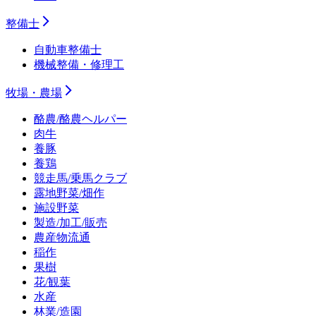
整備士
自動車整備士
機械整備・修理工
牧場・農場
酪農/酪農ヘルパー
肉牛
養豚
養鶏
競走馬/乗馬クラブ
露地野菜/畑作
施設野菜
製造/加工/販売
農産物流通
稲作
果樹
花/観葉
水産
林業/造園