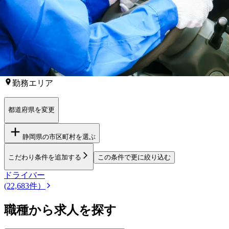
【
東海
】他の都道府県から
家族手当ド
ライバー求人を
探す
岐阜県
三重県
愛知県
勤務エリア
都道府県を変更
静岡県
の市区町村を選ぶ
こだわり条件を追加する
この条件で更に絞り込む
ドライバー
(22,683件）
職種から求人を探す