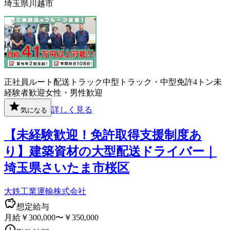
埼玉県川越市
正社員
ルート配送
トラック
中型トラック・中型免許
4トン
未
経験者歓迎
女性・男性歓迎
詳しく見る
気になる
【未経験歓迎！免許取得支援制度あ
り】建築資材の大型配送ドライバー｜
埼玉県さいたま市桜区
大鉄工業運輸株式会社
想定給与
月給￥300,000〜￥350,000