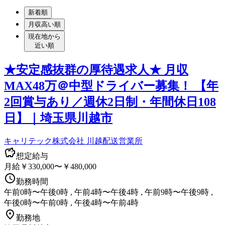
新着順
月収高い順
現在地から
近い順
★安定感抜群の厚待遇求人★ 月収
MAX48万＠中型ドライバー募集！ 【年
2回賞与あり／週休2日制・年間休日108
日】｜埼玉県川越市
キャリテック株式会社 川越配送営業所
想定給与
月給￥330,000〜￥480,000
勤務時間
午前0時〜午後0時 , 午前4時〜午後4時 , 午前9時〜午後9時 ,
午後0時〜午前0時 , 午後4時〜午前4時
勤務地