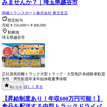
みませんか？｜埼玉県越谷市
両備トランスポート株式会社 東京支店
想定給与
月給￥350,000〜￥400,000
勤務地
埼玉県越谷市
正社員
長距離
トラック
大型トラック・大型免許
未経験者歓迎
女性・男性歓迎
年末年始休暇
夏季休暇
詳しく見る
気になる
【昇給制度あり！年収600万円可能！】
食品を配送する中型トラックドライバ