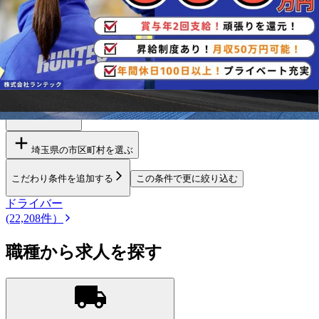
ドライバー求人を
探す
栃木県
群馬県
千葉県
東京都
神奈川県
茨城県
勤務エリア
都道府県を変更
埼玉県
の市区町村を選ぶ
こだわり条件を追加する
この条件で更に絞り込む
ドライバー
(22,208件）
職種から求人を探す