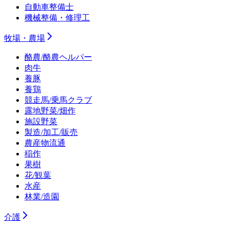
自動車整備士
機械整備・修理工
牧場・農場
酪農/酪農ヘルパー
肉牛
養豚
養鶏
競走馬/乗馬クラブ
露地野菜/畑作
施設野菜
製造/加工/販売
農産物流通
稲作
果樹
花/観葉
水産
林業/造園
介護