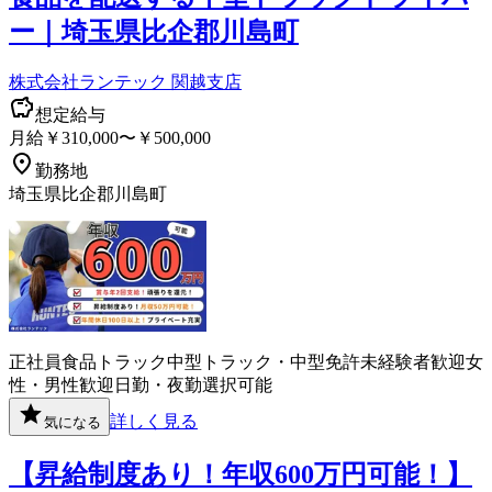
ー｜埼玉県比企郡川島町
株式会社ランテック 関越支店
想定給与
月給￥310,000〜￥500,000
勤務地
埼玉県比企郡川島町
正社員
食品
トラック
中型トラック・中型免許
未経験者歓迎
女
性・男性歓迎
日勤・夜勤選択可能
詳しく見る
気になる
【昇給制度あり！年収600万円可能！】