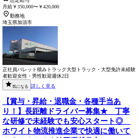
想定給与
月給￥350,000〜￥420,000
勤務地
埼玉県加須市
正社員
パレット積み
トラック
大型トラック・大型免許
未経験
者歓迎
女性・男性歓迎
週休2日
詳しく見る
気になる
【賞与・昇給・退職金・各種手当あ
り！】長距離ドライバー募集★ 丁寧
な研修で未経験でも安心スタート◎
ホワイト物流推進企業で快適に働いて