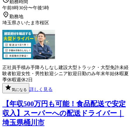
勤務時間
午前8時30分〜午後5時
勤務地
埼玉県さいたま市桜区
正社員
手積み手降ろしなし
建設
大型トラック・大型免許
未経
験者歓迎
女性・男性歓迎
シニア歓迎
日勤のみ
年末年始休暇
夏
季休暇
週休2日
詳しく見る
気になる
【年収500万円も可能！食品配送で安定
収入】スーパーへの配送ドライバー｜
埼玉県桶川市