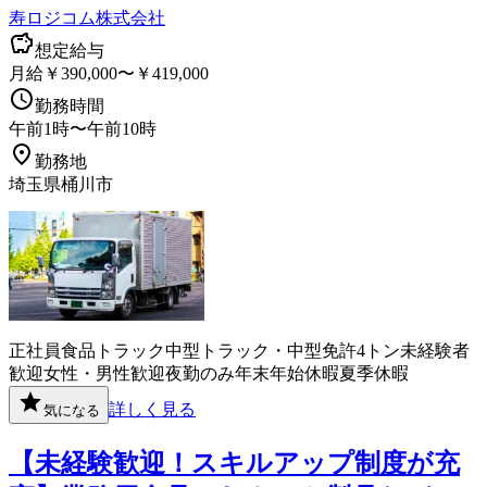
寿ロジコム株式会社
想定給与
月給￥390,000〜￥419,000
勤務時間
午前1時〜午前10時
勤務地
埼玉県桶川市
正社員
食品
トラック
中型トラック・中型免許
4トン
未経験者
歓迎
女性・男性歓迎
夜勤のみ
年末年始休暇
夏季休暇
詳しく見る
気になる
【未経験歓迎！スキルアップ制度が充