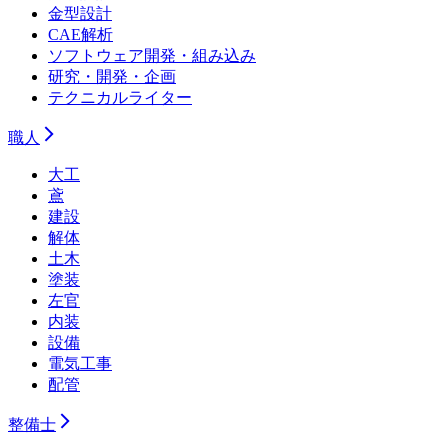
金型設計
CAE解析
ソフトウェア開発・組み込み
研究・開発・企画
テクニカルライター
職人
大工
鳶
建設
解体
土木
塗装
左官
内装
設備
電気工事
配管
整備士