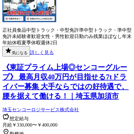
正社員
食品
中型トラック・中型免許
準中型トラック・準中型
免許
未経験者歓迎
女性・男性歓迎
日勤のみ
残業ほぼなし
年末
年始休暇
夏季休暇
週休2日
詳しく見る
気になる
《東証プライム上場◎センコーグルー
プ》 最高月収40万円が目指せる7tドラ
イバー募集 大手ならではの好待遇で、
腰を据えて働ける！｜埼玉県加須市
埼玉センコーロジサービス株式会社
想定給与
月給￥330,000〜￥400,000
勤務地