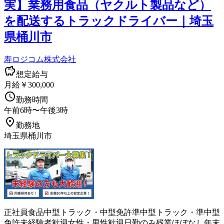
実】業務用食品（ヤクルト製品など）
を配送するトラックドライバー｜埼玉
県桶川市
寿ロジコム株式会社
想定給与
月給￥300,000
勤務時間
午前6時〜午後3時
勤務地
埼玉県桶川市
正社員
食品
中型トラック・中型免許
準中型トラック・準中型
免許
未経験者歓迎
女性・男性歓迎
日勤のみ
残業ほぼなし
年末