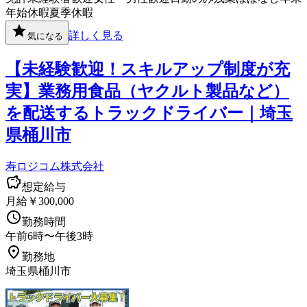
年始休暇
夏季休暇
詳しく見る
気になる
【未経験歓迎！スキルアップ制度が充
実】業務用食品（ヤクルト製品など）
を配送するトラックドライバー｜埼玉
県桶川市
寿ロジコム株式会社
想定給与
月給￥300,000
勤務時間
午前6時〜午後3時
勤務地
埼玉県桶川市