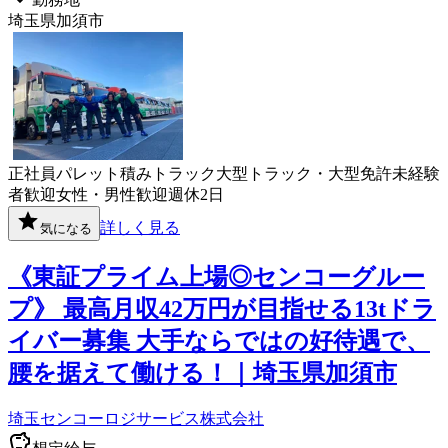
埼玉県加須市
正社員
パレット積み
トラック
大型トラック・大型免許
未経験
者歓迎
女性・男性歓迎
週休2日
詳しく見る
気になる
《東証プライム上場◎センコーグルー
プ》 最高月収42万円が目指せる13tドラ
イバー募集 大手ならではの好待遇で、
腰を据えて働ける！｜埼玉県加須市
埼玉センコーロジサービス株式会社