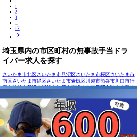
1
2
3
...
17
埼玉県
内の市区町村の
無事故手当
ドラ
イバー
求人を探す
さいたま市北区
さいたま市見沼区
さいたま市桜区
さいたま市
南区
さいたま市緑区
さいたま市岩槻区
川越市
熊谷市
川口市
行
田市
秩父市
所沢市
飯能市
加須市
東松山市
春日部市
狭山市
羽生
市
鴻巣市
深谷市
上尾市
草加市
越谷市
戸田市
入間市
朝霞市
志木
市
和光市
新座市
桶川市
久喜市
八潮市
富士見市
三郷市
蓮田市
幸
手市
鶴ヶ島市
吉川市
ふじみ野市
白岡市
入間郡三芳町
比企郡滑
川町
比企郡嵐山町
比企郡川島町
秩父郡横瀬町
秩父郡小鹿野町
大里郡寄居町
南埼玉郡宮代町
北葛飾郡杉戸町
北葛飾郡松伏町
【
関東
】他の都道府県から
無事故手当