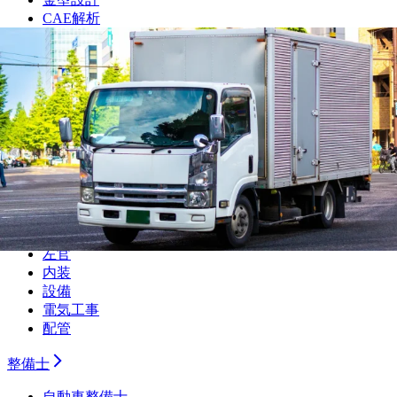
CAE解析
ソフトウェア開発・組み込み
研究・開発・企画
テクニカルライター
職人
大工
鳶
建設
解体
土木
塗装
左官
内装
設備
電気工事
配管
整備士
自動車整備士