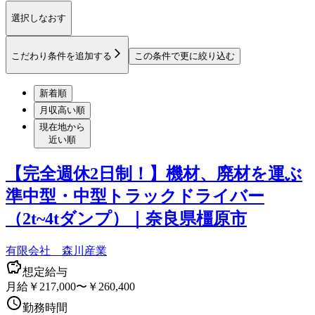
選択しなおす
こだわり条件を追加する
この条件で更に絞り込む
新着順
月収高い順
現在地から
近い順
【完全週休2日制！】機材、廃材を運ぶ
準中型・中型トラックドライバー
（2t~4tダンプ）｜奈良県橿原市
有限会社 森川産業
想定給与
月給￥217,000〜￥260,400
勤務時間