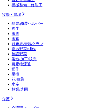
機械整備・修理工
牧場・農場
酪農/酪農ヘルパー
肉牛
養豚
養鶏
競走馬/乗馬クラブ
露地野菜/畑作
施設野菜
製造/加工/販売
農産物流通
稲作
果樹
花/観葉
水産
林業/造園
介護
介護職/ヘルパー