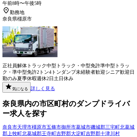
午前8時〜午後5時
勤務地
奈良県橿原市
正社員
解体
トラック
中型トラック・中型免許
準中型トラッ
ク・準中型免許
2トン
4トン
ダンプ
未経験者歓迎
シニア歓迎
日
勤のみ
夏季休暇
週休2日
土日休み
詳しく見る
気になる
奈良県
内の市区町村の
ダンプ
ドライバ
ー
求人を探す
奈良市
天理市
橿原市
五條市
御所市
葛城市
磯城郡三宅町
北葛城
郡上牧町
北葛城郡王寺町
吉野郡大淀町
吉野郡十津川村