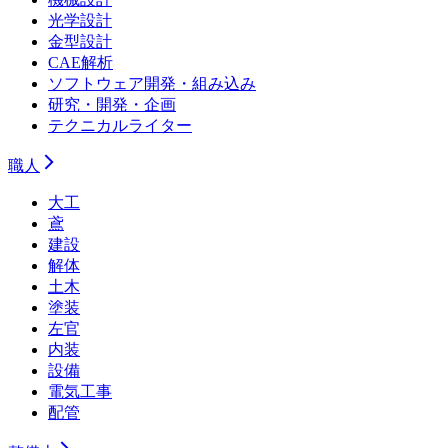
光学設計
金型設計
CAE解析
ソフトウェア開発・組み込み
研究・開発・企画
テクニカルライター
職人
大工
鳶
建設
解体
土木
塗装
左官
内装
設備
電気工事
配管