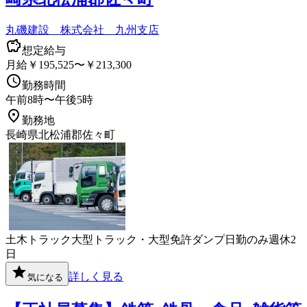
丸磯建設 株式会社 九州支店
想定給与
月給￥195,525〜￥213,300
勤務時間
午前8時〜午後5時
勤務地
長崎県北松浦郡佐々町
土木
トラック
大型トラック・大型免許
ダンプ
日勤のみ
週休2
日
詳しく見る
気になる