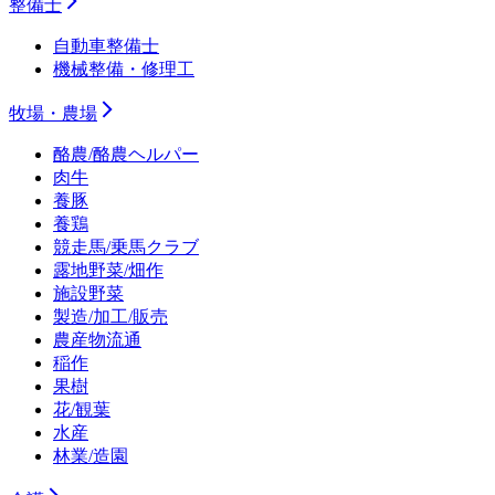
整備士
自動車整備士
機械整備・修理工
牧場・農場
酪農/酪農ヘルパー
肉牛
養豚
養鶏
競走馬/乗馬クラブ
露地野菜/畑作
施設野菜
製造/加工/販売
農産物流通
稲作
果樹
花/観葉
水産
林業/造園