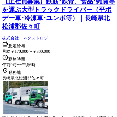
【正社員募集】鉄筋･鉄骨、食品･雑貨等
を運ぶ大型トラックドライバー（平ボ
デー車･冷凍車･ユンボ等）｜長崎県北
松浦郡佐々町
株式会社 ネクストロジ
想定給与
月給￥170,000〜￥300,000
勤務時間
午前9時〜午後6時
勤務地
長崎県北松浦郡佐々町