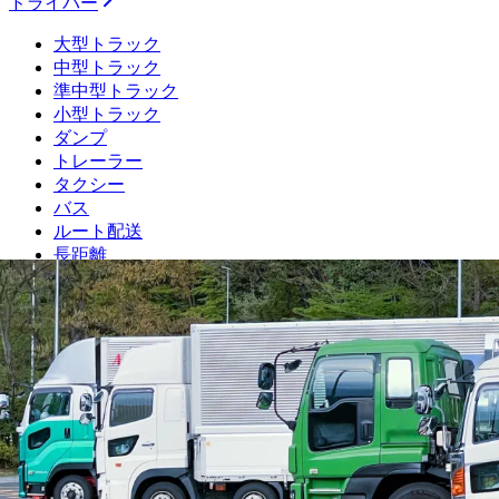
ドライバー
大型トラック
中型トラック
準中型トラック
小型トラック
ダンプ
トレーラー
タクシー
バス
ルート配送
長距離
フォークリフト・倉庫
運行管理者
施工管理技士
土木施工管理技士
電気工事施工管理技士
建築施工管理技士
管工事施工管理技士