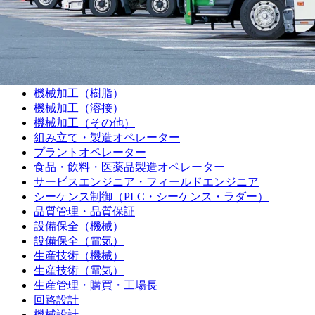
電気主任技術者
製造職
機械加工（旋盤）
機械加工（マシニング）
機械加工（プレス・板金）
機械加工（樹脂）
機械加工（溶接）
機械加工（その他）
組み立て・製造オペレーター
プラントオペレーター
食品・飲料・医薬品製造オペレーター
サービスエンジニア・フィールドエンジニア
シーケンス制御（PLC・シーケンス・ラダー）
品質管理・品質保証
設備保全（機械）
設備保全（電気）
生産技術（機械）
生産技術（電気）
生産管理・購買・工場長
回路設計
機械設計