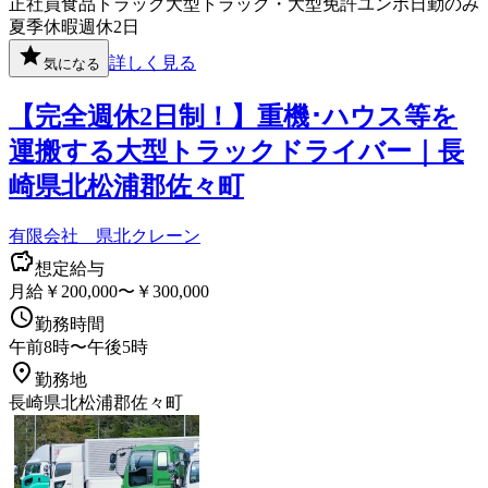
正社員
食品
トラック
大型トラック・大型免許
ユンボ
日勤のみ
夏季休暇
週休2日
詳しく見る
気になる
【完全週休2日制！】重機･ハウス等を
運搬する大型トラックドライバー｜長
崎県北松浦郡佐々町
有限会社 県北クレーン
想定給与
月給￥200,000〜￥300,000
勤務時間
午前8時〜午後5時
勤務地
長崎県北松浦郡佐々町