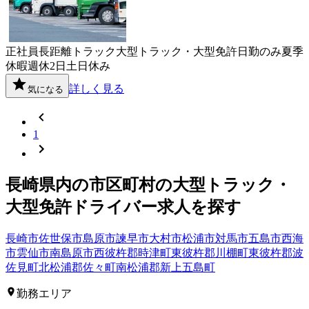
正社員
長距離
トラック
大型トラック・大型免許
日勤のみ
夏季
休暇
週休2日
土日休み
詳しく見る
気になる
1
長崎県
内の市区町村の
大型トラック・
大型免許
ドライバー
求人を探す
長崎市
佐世保市
島原市
諫早市
大村市
松浦市
対馬市
五島市
西海
市
雲仙市
南島原市
西彼杵郡時津町
東彼杵郡川棚町
東彼杵郡波
佐見町
北松浦郡佐々町
南松浦郡新上五島町
勤務エリア