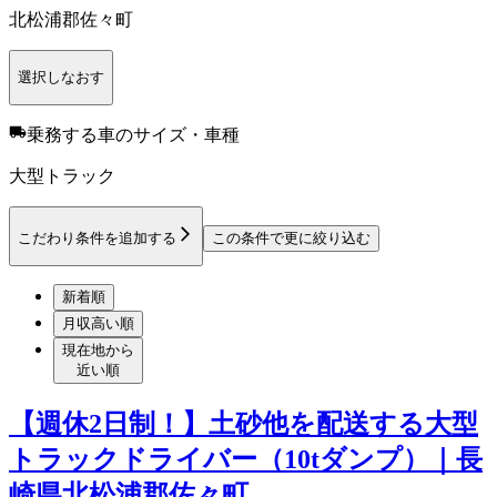
北松浦郡佐々町
選択しなおす
乗務する車のサイズ・車種
大型トラック
こだわり条件を追加する
この条件で更に絞り込む
新着順
月収高い順
現在地から
近い順
【週休2日制！】土砂他を配送する大型
トラックドライバー（10tダンプ）｜長
崎県北松浦郡佐々町