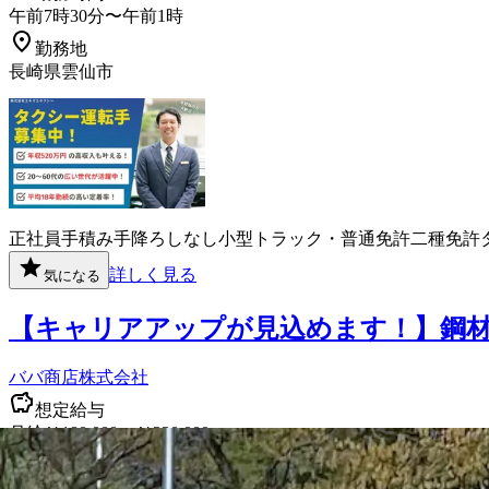
午前7時30分〜午前1時
勤務地
長崎県雲仙市
正社員
手積み手降ろしなし
小型トラック・普通免許
二種免許
詳しく見る
気になる
【キャリアアップが見込めます！】鋼
ババ商店株式会社
想定給与
月給￥180,000〜￥230,000
勤務時間
午前8時〜午後5時30分