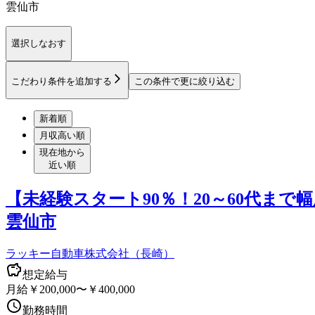
雲仙市
選択しなおす
こだわり条件を追加する
この条件で更に絞り込む
新着順
月収高い順
現在地から
近い順
【未経験スタート90％！20～60代ま
雲仙市
ラッキー自動車株式会社（長崎）
想定給与
月給￥200,000〜￥400,000
勤務時間