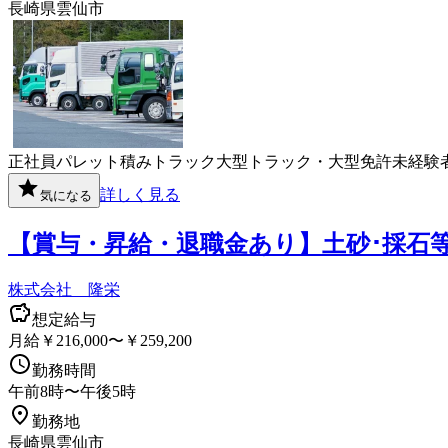
長崎県雲仙市
正社員
パレット積み
トラック
大型トラック・大型免許
未経験
詳しく見る
気になる
【賞与・昇給・退職金あり】土砂･採石
株式会社 隆栄
想定給与
月給￥216,000〜￥259,200
勤務時間
午前8時〜午後5時
勤務地
長崎県雲仙市