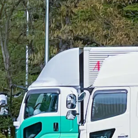
勤務地
長崎県雲仙市
正社員
トラック
大型トラック・大型免許
未経験者歓迎
日勤の
詳しく見る
気になる
【完全週休2日制！】ドライバー｜長崎
株式会社 音部 （リンガーハット）
想定給与
月給￥129,600〜￥158,400
勤務時間
午前11時〜午後4時