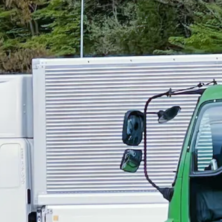
み
年末年始休暇
夏季休暇
週休2日
土日休み
県雲仙市