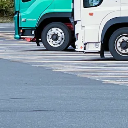
勤務地
長崎県雲仙市
アルバイト
未経験者歓迎
シニア歓迎
日勤のみ
夏季休暇
週休2日
詳しく見る
気になる
【賞与・昇給・退職金あり】配送トラッ
有限会社 天洋水産
想定給与
月給￥155,000
勤務時間
午前8時〜午後4時