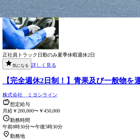
勤務地
長崎県雲仙市
正社員
トラック
日勤のみ
夏季休暇
週休2日
詳しく見る
気になる
【完全週休2日制！】青果及び一般物を
株式会社 ミヨシライン
想定給与
月給￥200,000〜￥450,000
勤務時間
午前8時30分〜午後5時30分
勤務地