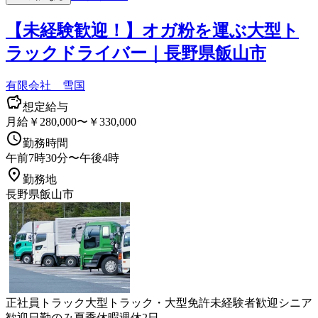
【未経験歓迎！】オガ粉を運ぶ大型ト
ラックドライバー｜長野県飯山市
有限会社 雪国
想定給与
月給￥280,000〜￥330,000
勤務時間
午前7時30分〜午後4時
勤務地
長野県飯山市
正社員
トラック
大型トラック・大型免許
未経験者歓迎
シニア
歓迎
日勤のみ
夏季休暇
週休2日