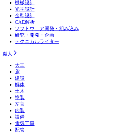
機械設計
光学設計
金型設計
CAE解析
ソフトウェア開発・組み込み
研究・開発・企画
テクニカルライター
職人
大工
鳶
建設
解体
土木
塗装
左官
内装
設備
電気工事
配管