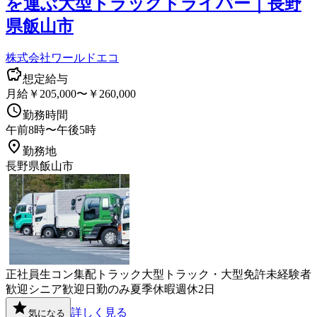
を運ぶ大型トラックドライバー｜長野
県飯山市
株式会社ワールドエコ
想定給与
月給￥205,000〜￥260,000
勤務時間
午前8時〜午後5時
勤務地
長野県飯山市
正社員
生コン
集配
トラック
大型トラック・大型免許
未経験者
歓迎
シニア歓迎
日勤のみ
夏季休暇
週休2日
詳しく見る
気になる