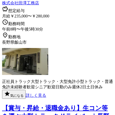
株式会社田澤工務店
想定給与
月給￥235,000〜￥280,000
勤務時間
午前8時〜午後5時30分
勤務地
長野県飯山市
正社員
トラック
大型トラック・大型免許
小型トラック・普通
免許
未経験者歓迎
シニア歓迎
日勤のみ
週休2日
土日休み
詳しく見る
気になる
【賞与・昇給・退職金あり】生コン等