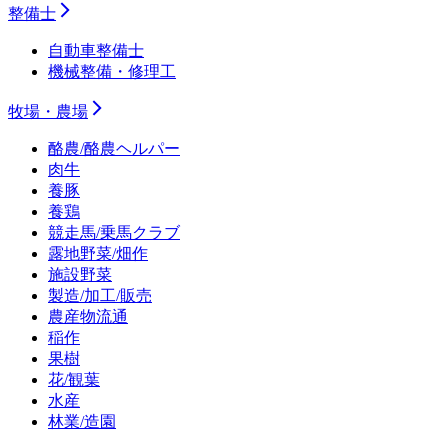
整備士
自動車整備士
機械整備・修理工
牧場・農場
酪農/酪農ヘルパー
肉牛
養豚
養鶏
競走馬/乗馬クラブ
露地野菜/畑作
施設野菜
製造/加工/販売
農産物流通
稲作
果樹
花/観葉
水産
林業/造園