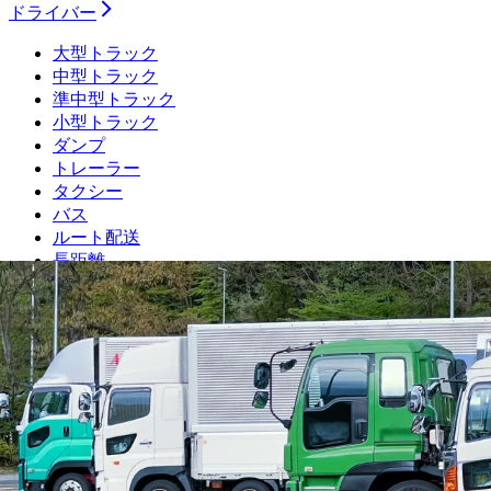
ドライバー
大型トラック
中型トラック
準中型トラック
小型トラック
ダンプ
トレーラー
タクシー
バス
ルート配送
長距離
フォークリフト・倉庫
運行管理者
施工管理技士
土木施工管理技士
電気工事施工管理技士
建築施工管理技士
管工事施工管理技士