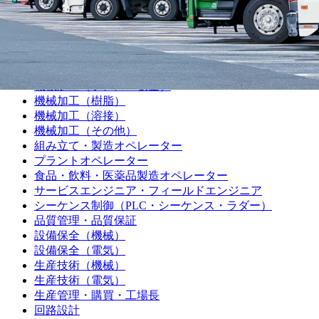
電気主任技術者
製造職
機械加工（旋盤）
機械加工（マシニング）
機械加工（プレス・板金）
機械加工（樹脂）
機械加工（溶接）
機械加工（その他）
組み立て・製造オペレーター
プラントオペレーター
食品・飲料・医薬品製造オペレーター
サービスエンジニア・フィールドエンジニア
シーケンス制御（PLC・シーケンス・ラダー）
品質管理・品質保証
設備保全（機械）
設備保全（電気）
生産技術（機械）
生産技術（電気）
生産管理・購買・工場長
回路設計