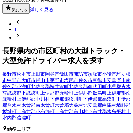
詳しく見る
気になる
1
長野県
内の市区町村の
大型トラック・
大型免許
ドライバー
求人を探す
長野市
松本市
上田市
岡谷市
飯田市
諏訪市
須坂市
小諸市
駒ヶ根
市
中野市
大町市
飯山市
茅野市
塩尻市
佐久市
東御市
安曇野市
南
佐久郡小海町
北佐久郡軽井沢町
北佐久郡御代田町
小県郡青木
村
諏訪郡下諏訪町
上伊那郡箕輪町
上伊那郡飯島町
上伊那郡南
箕輪村
上伊那郡中川村
下伊那郡松川町
下伊那郡高森町
下伊那
郡喬木村
木曽郡南木曽町
木曽郡大桑村
北安曇郡白馬村
埴科郡
坂城町
上高井郡小布施町
上高井郡高山村
下高井郡木島平村
上
水内郡信濃町
勤務エリア