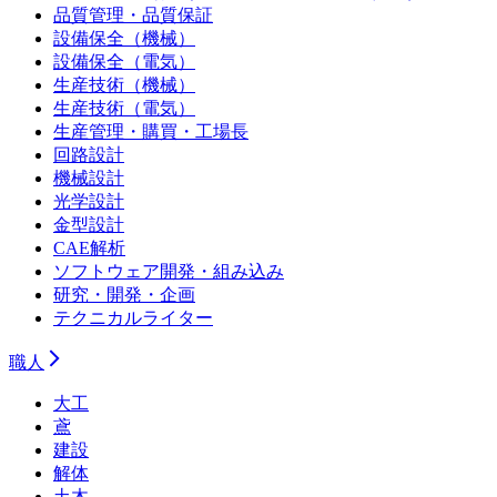
品質管理・品質保証
設備保全（機械）
設備保全（電気）
生産技術（機械）
生産技術（電気）
生産管理・購買・工場長
回路設計
機械設計
光学設計
金型設計
CAE解析
ソフトウェア開発・組み込み
研究・開発・企画
テクニカルライター
職人
大工
鳶
建設
解体
土木