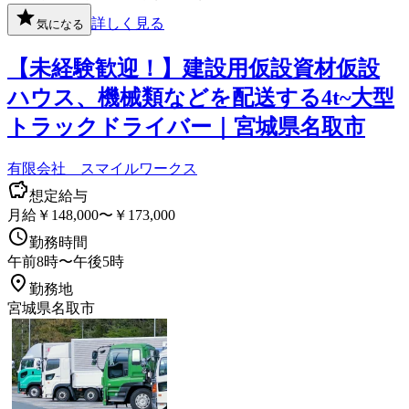
詳しく見る
気になる
【未経験歓迎！】建設用仮設資材仮設
ハウス、機械類などを配送する4t~大型
トラックドライバー｜宮城県名取市
有限会社 スマイルワークス
想定給与
月給￥148,000〜￥173,000
勤務時間
午前8時〜午後5時
勤務地
宮城県名取市