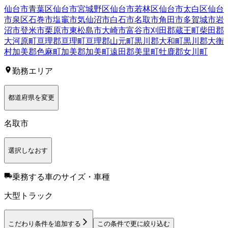
仙台市青葉区
仙台市宮城野区
仙台市若林区
仙台市太白区
仙台
市泉区
石巻市
塩竈市
気仙沼市
白石市
名取市
角田市
多賀城市
岩
沼市
登米市
栗原市
東松島市
大崎市
富谷市
刈田郡蔵王町
柴田郡
大河原町
亘理郡亘理町
亘理郡山元町
黒川郡大和町
黒川郡大衡
村
加美郡色麻町
加美郡加美町
遠田郡美里町
牡鹿郡女川町
勤務エリア
都道府県を変更
名取市
選択しなおす
乗務する車のサイズ・車種
大型トラック
こだわり条件を追加する
この条件で更に絞り込む