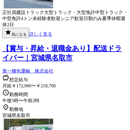
正社員
建設
トラック
大型トラック・大型免許
中型トラック・
中型免許
4トン
未経験者歓迎
シニア歓迎
日勤のみ
夏季休暇
週
休2日
詳しく見る
気になる
【賞与・昇給・退職金あり】配送ドラ
イバー｜宮城県名取市
第一梱包運輸 株式会社
想定給与
月給￥172,900〜￥218,700
勤務時間
午後5時〜午前2時
勤務地
宮城県名取市