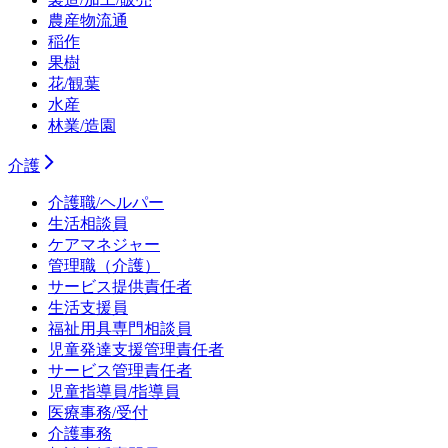
農産物流通
稲作
果樹
花/観葉
水産
林業/造園
介護
介護職/ヘルパー
生活相談員
ケアマネジャー
管理職（介護）
サービス提供責任者
生活支援員
福祉用具専門相談員
児童発達支援管理責任者
サービス管理責任者
児童指導員/指導員
医療事務/受付
介護事務