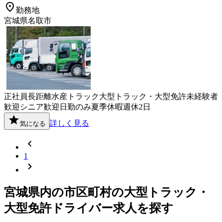
勤務地
宮城県名取市
正社員
長距離
水産
トラック
大型トラック・大型免許
未経験者
歓迎
シニア歓迎
日勤のみ
夏季休暇
週休2日
詳しく見る
気になる
1
宮城県
内の市区町村の
大型トラック・
大型免許
ドライバー
求人を探す