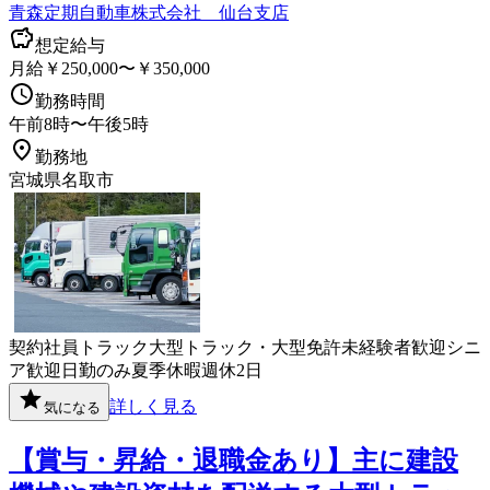
青森定期自動車株式会社 仙台支店
想定給与
月給￥250,000〜￥350,000
勤務時間
午前8時〜午後5時
勤務地
宮城県名取市
契約社員
トラック
大型トラック・大型免許
未経験者歓迎
シニ
ア歓迎
日勤のみ
夏季休暇
週休2日
詳しく見る
気になる
【賞与・昇給・退職金あり】主に建設