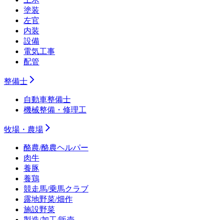
塗装
左官
内装
設備
電気工事
配管
整備士
自動車整備士
機械整備・修理工
牧場・農場
酪農/酪農ヘルパー
肉牛
養豚
養鶏
競走馬/乗馬クラブ
露地野菜/畑作
施設野菜
製造/加工/販売