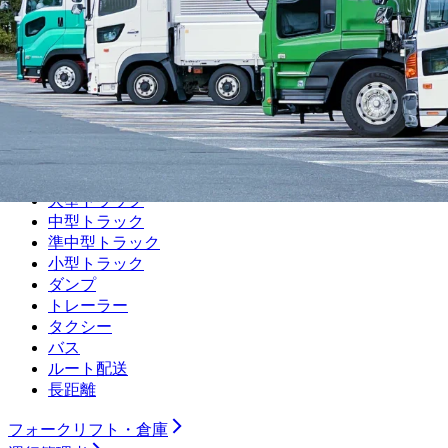
警備
警備員など
ドライバー
大型トラック
中型トラック
準中型トラック
小型トラック
ダンプ
トレーラー
タクシー
バス
ルート配送
長距離
フォークリフト・倉庫