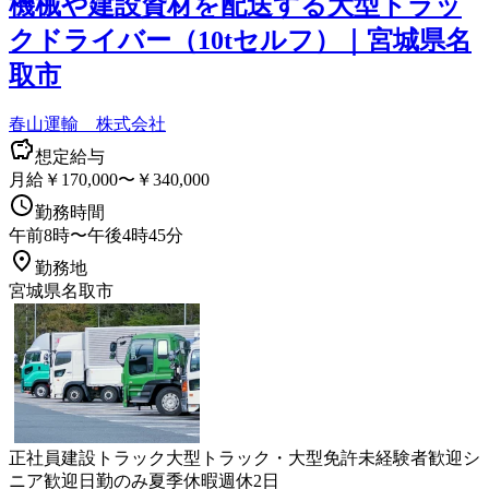
機械や建設資材を配送する大型トラッ
クドライバー（10tセルフ）｜宮城県名
取市
春山運輸 株式会社
想定給与
月給￥170,000〜￥340,000
勤務時間
午前8時〜午後4時45分
勤務地
宮城県名取市
正社員
建設
トラック
大型トラック・大型免許
未経験者歓迎
シ
ニア歓迎
日勤のみ
夏季休暇
週休2日