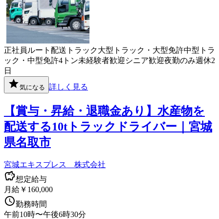
正社員
ルート配送
トラック
大型トラック・大型免許
中型トラ
ック・中型免許
4トン
未経験者歓迎
シニア歓迎
夜勤のみ
週休2
日
詳しく見る
気になる
【賞与・昇給・退職金あり】水産物を
配送する10tトラックドライバー｜宮城
県名取市
宮城エキスプレス 株式会社
想定給与
月給￥160,000
勤務時間
午前10時〜午後6時30分