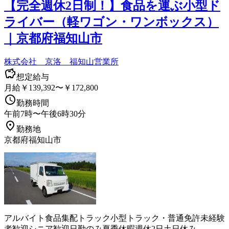
【完全週休2日制！】食品を運ぶ小型ド
ライバー（軽ワゴン・ワンボックス）
｜京都府福知山市
株式会社 京洛 福知山営業所
想定給与
月給￥139,392〜￥172,800
勤務時間
午前7時〜午後6時30分
勤務地
京都府福知山市
アルバイト
食品
集配
トラック
小型トラック・普通免許
未経験
者歓迎
シニア歓迎
日勤のみ
夏季休暇
週休2日
土日休み