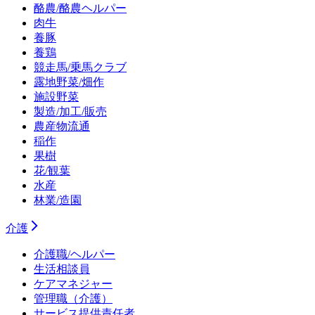
酪農/酪農ヘルパー
肉牛
養豚
養鶏
競走馬/乗馬クラブ
露地野菜/畑作
施設野菜
製造/加工/販売
農産物流通
稲作
果樹
花/観葉
水産
林業/造園
介護
介護職/ヘルパー
生活相談員
ケアマネジャー
管理職（介護）
サービス提供責任者