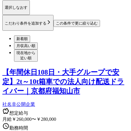
選択しなおす
こだわり条件を追加する
この条件で更に絞り込む
新着順
月収高い順
現在地から
近い順
【年間休日108日・大手グループで安
定】2t～10t箱車での法人向け配送ドラ
イバー｜京都府福知山市
社名非公開企業
想定給与
月給￥260,000〜￥280,000
勤務時間