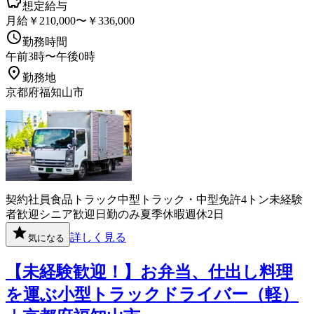
想定給与
月給￥210,000〜￥336,000
勤務時間
午前3時〜午後0時
勤務地
京都府福知山市
契約社員
食品
トラック
中型トラック・中型免許
4トン
未経験
者歓迎
シニア歓迎
日勤のみ
夏季休暇
週休2日
詳しく見る
気になる
【未経験歓迎！】お弁当、仕出し料理
を運ぶ小型トラックドライバー（軽）