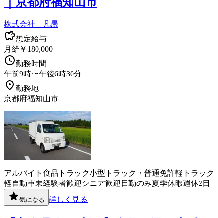
｜京都府福知山市
株式会社 凡愚
想定給与
月給￥180,000
勤務時間
午前9時〜午後6時30分
勤務地
京都府福知山市
アルバイト
食品
トラック
小型トラック・普通免許
軽トラック
軽自動車
未経験者歓迎
シニア歓迎
日勤のみ
夏季休暇
週休2日
詳しく見る
気になる