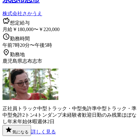
株式会社さかうえ
想定給与
月給￥180,000〜￥220,000
勤務時間
午前7時20分〜午後5時
勤務地
鹿児島県志布志市
正社員
トラック
中型トラック・中型免許
準中型トラック・準
中型免許
2トン
4トン
ダンプ
未経験者歓迎
日勤のみ
残業ほぼな
し
年末年始休暇
週休2日
詳しく見る
気になる