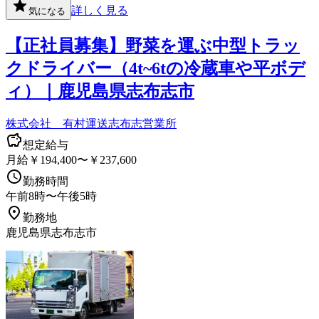
詳しく見る
気になる
【正社員募集】野菜を運ぶ中型トラッ
クドライバー（4t~6tの冷蔵車や平ボデ
ィ）｜鹿児島県志布志市
株式会社 有村運送志布志営業所
想定給与
月給￥194,400〜￥237,600
勤務時間
午前8時〜午後5時
勤務地
鹿児島県志布志市