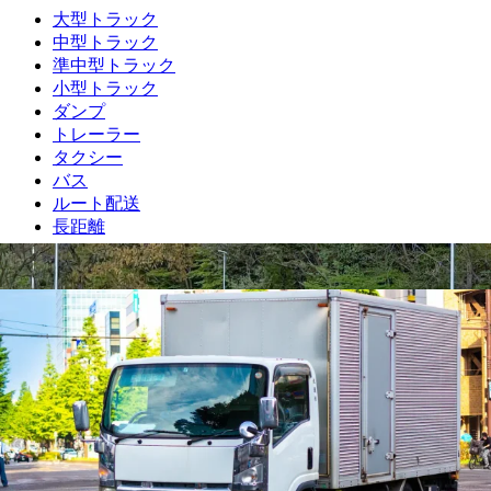
大型トラック
中型トラック
準中型トラック
小型トラック
ダンプ
トレーラー
タクシー
バス
ルート配送
長距離
フォークリフト・倉庫
運行管理者
施工管理技士
土木施工管理技士
電気工事施工管理技士
建築施工管理技士
管工事施工管理技士
電気主任技術者