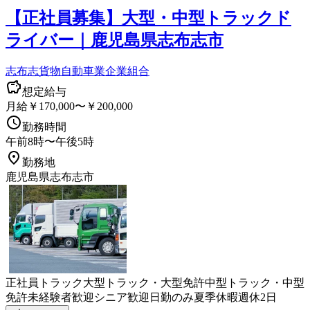
【正社員募集】大型・中型トラックド
ライバー｜鹿児島県志布志市
志布志貨物自動車業企業組合
想定給与
月給￥170,000〜￥200,000
勤務時間
午前8時〜午後5時
勤務地
鹿児島県志布志市
正社員
トラック
大型トラック・大型免許
中型トラック・中型
免許
未経験者歓迎
シニア歓迎
日勤のみ
夏季休暇
週休2日