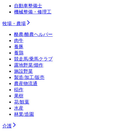
自動車整備士
機械整備・修理工
牧場・農場
酪農/酪農ヘルパー
肉牛
養豚
養鶏
競走馬/乗馬クラブ
露地野菜/畑作
施設野菜
製造/加工/販売
農産物流通
稲作
果樹
花/観葉
水産
林業/造園
介護