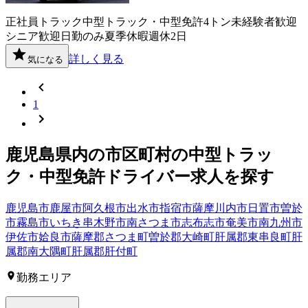
正社員
トラック
中型トラック・中型免許
4トン
未経験者歓迎
シニア歓迎
日勤のみ
夏季休暇
週休2日
詳しく見る
気になる
1
鹿児島県
内の市区町村の
中型トラッ
ク・中型免許
ドライバー
求人を探す
鹿児島市
鹿屋市
阿久根市
出水市
指宿市
薩摩川内市
日置市
曽於
市
霧島市
いちき串木野市
南さつま市
志布志市
奄美市
南九州市
伊佐市
姶良市
薩摩郡さつま町
曽於郡大崎町
肝属郡東串良町
肝
属郡南大隅町
肝属郡肝付町
勤務エリア