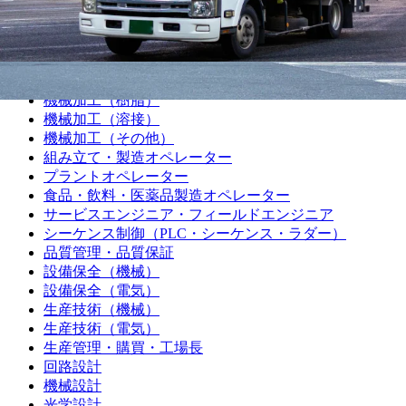
製造職
機械加工（旋盤）
機械加工（マシニング）
機械加工（プレス・板金）
機械加工（樹脂）
機械加工（溶接）
機械加工（その他）
組み立て・製造オペレーター
プラントオペレーター
食品・飲料・医薬品製造オペレーター
サービスエンジニア・フィールドエンジニア
シーケンス制御（PLC・シーケンス・ラダー）
品質管理・品質保証
設備保全（機械）
設備保全（電気）
生産技術（機械）
生産技術（電気）
生産管理・購買・工場長
回路設計
機械設計
光学設計