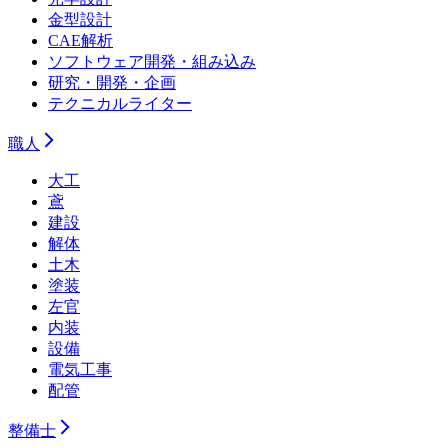
金型設計
CAE解析
ソフトウェア開発・組み込み
研究・開発・企画
テクニカルライター
職人
大工
鳶
建設
解体
土木
塗装
左官
内装
設備
電気工事
配管
整備士