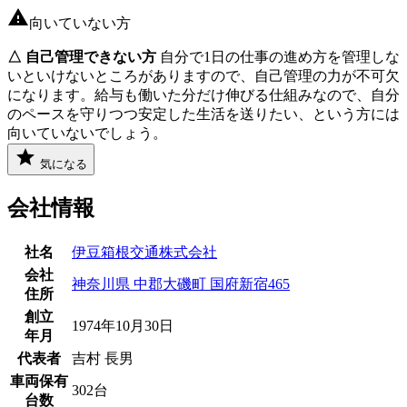
向いていない方
△ 自己管理できない方
自分で1日の仕事の進め方を管理しな
いといけないところがありますので、自己管理の力が不可欠
になります。給与も働いた分だけ伸びる仕組みなので、自分
のペースを守りつつ安定した生活を送りたい、という方には
向いていないでしょう。
気になる
会社情報
社名
伊豆箱根交通株式会社
会社
神奈川県 中郡大磯町 国府新宿465
住所
創立
1974年10月30日
年月
代表者
吉村 長男
車両保有
302台
台数