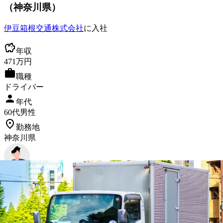
（
神奈川県
）
伊豆箱根交通株式会社
に入社
年収
471
万円
職種
ドライバー
年代
60
代
男性
勤務地
神奈川県
転職を考えた理由は？
現場の仕事に、限界を感じ 考えました
入社を決めた理由は？