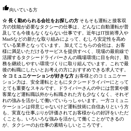
向いている方
☆ 長く勤められる会社をお探しの方
そもそも運転と接客双
方の技能が必要なタクシーの仕事は、どんなに自動運転が普
及しても今後もなくならない仕事です。近年はIT技術導入や
MaaSなどの新たな取り組みによって、むしろ安定性を高め
ている業界となっています。 加えてこちらの会社は、お客
様に満足いただけるサービスを提供すべく、現場の最前線で
活躍するタクシードライバーさんの職場環境に目を向け、勤
務を継続しやすい環境づくりに取り組んでいます。これで最
後の転職にしたいとお考えの方におすすめできる求人です。
☆ コミュニケーションが好きな方
お客様とのコミュニケー
ション力は、安全運転とともにタクシードライバーにとって
とても重要なスキルです。ドライバーさんの中には営業や接
客業など運転職以外から転職された方も少なくなく、それぞ
れの強みを活かして働いていらっしゃいます。一方コミュニ
ケーションは得意じゃないけど運転技術に自信ありという方
も、実直な仕事ぶりが評価されてお客様からの好評をいただ
くことも。いろいろな強みを活かして働くことができるの
が、タクシーのお仕事の素晴らしいところです。