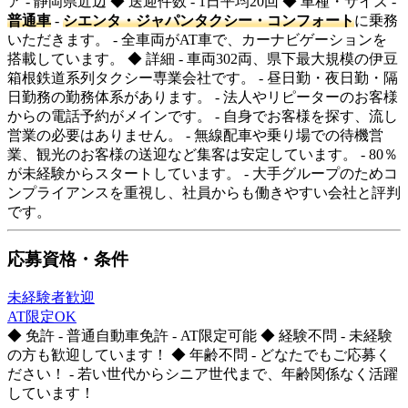
ア - 静岡県近辺 ◆ 送迎件数 - 1日平均20回 ◆ 車種・サイズ -
普通車
-
シエンタ・ジャパンタクシー・コンフォート
に乗務
いただきます。 - 全車両がAT車で、カーナビゲーションを
搭載しています。 ◆ 詳細 - 車両302両、県下最大規模の伊豆
箱根鉄道系列タクシー専業会社です。 - 昼日勤・夜日勤・隔
日勤務の勤務体系があります。 - 法人やリピーターのお客様
からの電話予約がメインです。 - 自身でお客様を探す、流し
営業の必要はありません。 - 無線配車や乗り場での待機営
業、観光のお客様の送迎など集客は安定しています。 - 80％
が未経験からスタートしています。 - 大手グループのためコ
ンプライアンスを重視し、社員からも働きやすい会社と評判
です。
応募資格・条件
未経験者歓迎
AT限定OK
◆ 免許 - 普通自動車免許 - AT限定可能 ◆ 経験不問 - 未経験
の方も歓迎しています！ ◆ 年齢不問 - どなたでもご応募く
ださい！ - 若い世代からシニア世代まで、年齢関係なく活躍
しています！