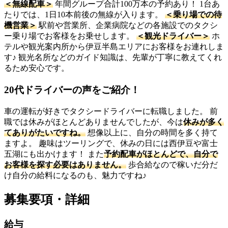
＜無線配車＞
年間グループ合計100万本の予約あり！ 1台あ
たりでは、1日10本前後の無線が入ります。
＜乗り場での待
機営業＞
駅前や営業所、企業病院などの各施設でのタクシ
ー乗り場でお客様をお乗せします。
＜観光ドライバー＞
ホ
テルや観光案内所から伊豆半島エリアにお客様をお連れしま
す♪ 観光名所などのガイド知識は、先輩が丁寧に教えてくれ
るため安心です。
20代ドライバーの声をご紹介！
車の運転が好きでタクシードライバーに転職しました。 前
職では休みがほとんどありませんでしたが、今は
休みが多く
てありがたいですね。
想像以上に、自分の時間を多く持て
ますよ。 趣味はツーリングで、休みの日には西伊豆や富士
五湖にも出かけます！ また
予約配車がほとんどで、自分で
お客様を探す必要はありません。
歩合給なので稼いだ分だ
け自分の給料になるのも、魅力ですね♪
募集要項・詳細
給与