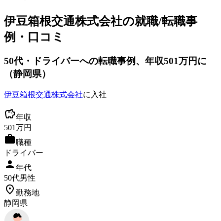
伊豆箱根交通株式会社
の就職/転職事
例・口コミ
50
代
・ドライバーへ
の転職事例
、年収501万円に
（
静岡県
）
伊豆箱根交通株式会社
に入社
年収
501
万円
職種
ドライバー
年代
50
代
男性
勤務地
静岡県