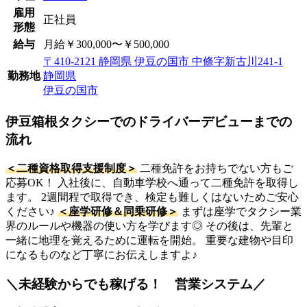
雇用
正社員
形態
給与
月給￥300,000〜￥500,000
〒410-2121 静岡県 伊豆の国市 中條字新古川241-1
勤務地
静岡県
伊豆の国市
伊豆箱根タクシーでのドライバーデビューまでの
流れ
＜二種資格取得支援制度＞
二種免許をお持ちでない方もご
応募OK！ 入社後に、自動車学校へ通って二種免許を取得し
ます。 2週間程で取得でき、検定も難しくはないためご安心
ください♪
＜座学研修＆同乗研修＞
まずは座学でタクシー業
界のルールや機器の使い方を学びます◎ その後は、先輩と
一緒に地理を覚えるために運転を開始。 重要な建物や目印
になるものなど丁寧にお伝えしますよ♪
＼未経験からでも稼げる！ 営業システム／