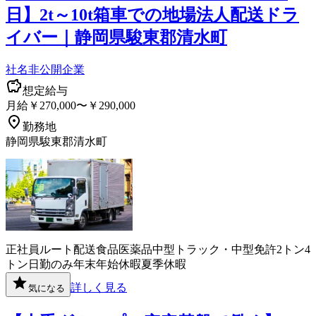
日】2t～10t箱車での地場法人配送ドラ
イバー｜静岡県駿東郡清水町
社名非公開企業
想定給与
月給￥270,000〜￥290,000
勤務地
静岡県駿東郡清水町
正社員
ルート配送
食品
医薬品
中型トラック・中型免許
2トン
4
トン
日勤のみ
年末年始休暇
夏季休暇
詳しく見る
気になる