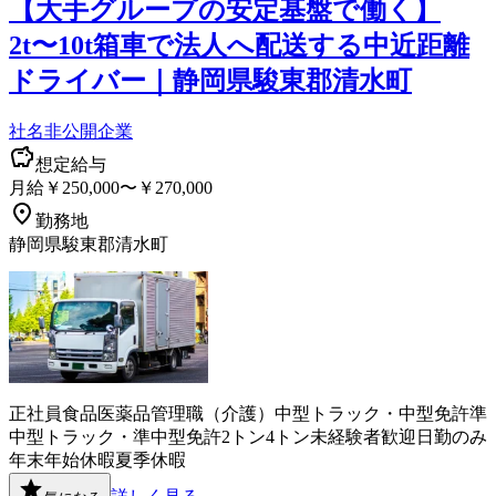
【大手グループの安定基盤で働く】
2t〜10t箱車で法人へ配送する中近距離
ドライバー｜静岡県駿東郡清水町
社名非公開企業
想定給与
月給￥250,000〜￥270,000
勤務地
静岡県駿東郡清水町
正社員
食品
医薬品
管理職（介護）
中型トラック・中型免許
準
中型トラック・準中型免許
2トン
4トン
未経験者歓迎
日勤のみ
年末年始休暇
夏季休暇