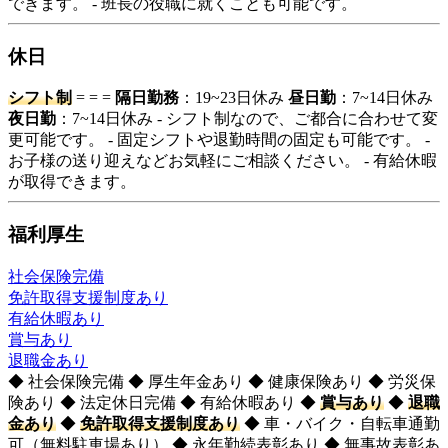
できます。 - 班長の役職に就くことも可能です。
休日
シフト制
= = =
隔日勤務
：19~23日休み
昼日勤
：7~14日休み
夜日勤
：7~14日休み - シフト制なので、ご都合に合わせて変
更可能です。 - 固定シフトや退勤時間の固定も可能です。 -
お子様の送り迎えなどお気軽にご相談ください。 - 有給休暇
が取得できます。
福利厚生
社会保険完備
免許取得支援制度あり
有給休暇あり
賞与あり
退職金あり
◆ 社会保険完備 ◆ 厚生年金あり ◆ 健康保険あり ◆ 労災保
険あり ◆ 法定休日完備 ◆ 有給休暇あり ◆
賞与あり
◆
退職
金あり
◆
免許取得支援制度あり
◆ 車・バイク・自転車通勤
可（無料駐車場あり） ◆ 永年勤続表彰あり ◆ 無事故表彰あ