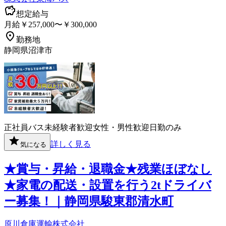
想定給与
月給￥257,000〜￥300,000
勤務地
静岡県沼津市
正社員
バス
未経験者歓迎
女性・男性歓迎
日勤のみ
詳しく見る
気になる
★賞与・昇給・退職金★残業ほぼなし
★家電の配送・設置を行う2tドライバ
ー募集！｜静岡県駿東郡清水町
原川倉庫運輸株式会社