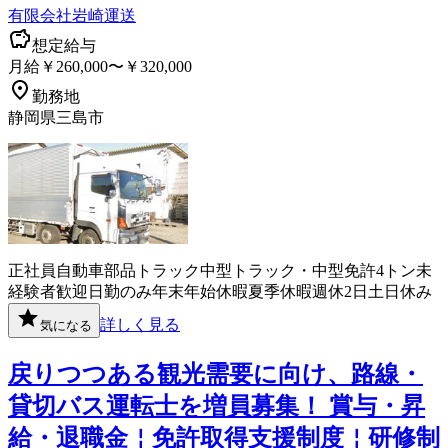
有限会社岩崎運送
想定給与
月給￥260,000〜￥320,000
勤務地
静岡県三島市
正社員
自動車部品
トラック
中型トラック・中型免許
4トン
未
経験者歓迎
日勤のみ
年末年始休暇
夏季休暇
週休2日
土日休み
詳しく見る
気になる
戻りつつある観光需要に向け、路線・
貸切バス運転士を増員募集！ 賞与・昇
給・退職金￤免許取得支援制度￤研修制