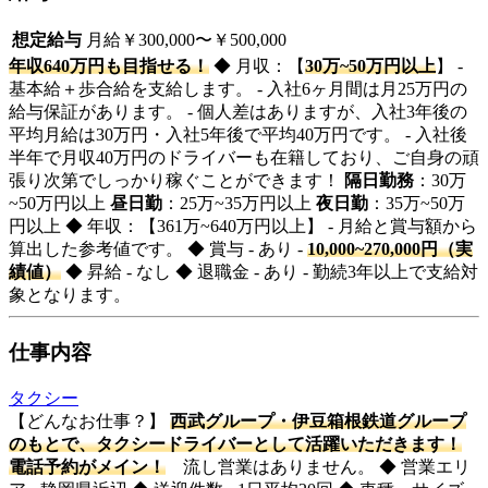
想定給与
月給￥300,000〜￥500,000
年収640万円も目指せる！
◆ 月収：【
30万~50万円以上
】 -
基本給＋歩合給を支給します。 - 入社6ヶ月間は月25万円の
給与保証があります。 - 個人差はありますが、入社3年後の
平均月給は30万円・入社5年後で平均40万円です。 - 入社後
半年で月収40万円のドライバーも在籍しており、ご自身の頑
張り次第でしっかり稼ぐことができます！
隔日勤務
：30万
~50万円以上
昼日勤
：25万~35万円以上
夜日勤
：35万~50万
円以上 ◆ 年収：【361万~640万円以上】 - 月給と賞与額から
算出した参考値です。 ◆ 賞与 - あり -
10,000~270,000円（実
績値）
◆ 昇給 - なし ◆ 退職金 - あり - 勤続3年以上で支給対
象となります。
仕事内容
タクシー
【どんなお仕事？】
西武グループ・伊豆箱根鉄道グループ
のもとで、タクシードライバーとして活躍いただきます！
電話予約がメイン！
流し営業はありません。 ◆ 営業エリ