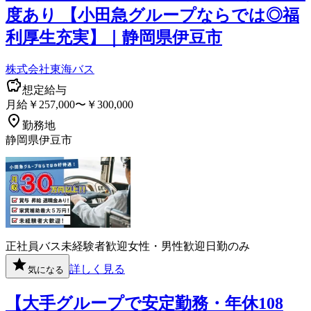
度あり 【小田急グループならでは◎福
利厚生充実】｜静岡県伊豆市
株式会社東海バス
想定給与
月給￥257,000〜￥300,000
勤務地
静岡県伊豆市
正社員
バス
未経験者歓迎
女性・男性歓迎
日勤のみ
詳しく見る
気になる
【大手グループで安定勤務・年休108