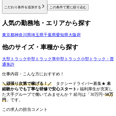
こだわり条件を追加する
この条件で更に絞り込む
人気の勤務地・エリアから探す
東京都
神奈川県
埼玉県
千葉県
愛知県
大阪府
他のサイズ・車種から探す
大型トラック
中型トラック
準中型トラック
小型トラック・普
通免許
仕事内容・こんな方におすすめ！
＼頑張り次第で稼げる！／
タクシードライバー募集★
未
経験からでも丁寧な研修で安心スタート♪
福利厚生が充実し
た大手グループで働いてみませんか？ 給与は「30万円~
50万
円
」です。
この求人の担当コメント