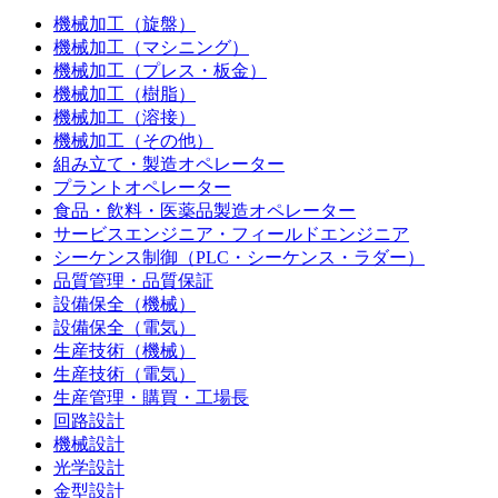
機械加工（旋盤）
機械加工（マシニング）
機械加工（プレス・板金）
機械加工（樹脂）
機械加工（溶接）
機械加工（その他）
組み立て・製造オペレーター
プラントオペレーター
食品・飲料・医薬品製造オペレーター
サービスエンジニア・フィールドエンジニア
シーケンス制御（PLC・シーケンス・ラダー）
品質管理・品質保証
設備保全（機械）
設備保全（電気）
生産技術（機械）
生産技術（電気）
生産管理・購買・工場長
回路設計
機械設計
光学設計
金型設計