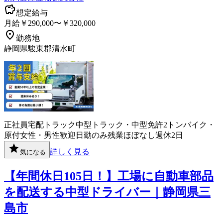
想定給与
月給￥290,000〜￥320,000
勤務地
静岡県駿東郡清水町
正社員
宅配
トラック
中型トラック・中型免許
2トン
バイク・
原付
女性・男性歓迎
日勤のみ
残業ほぼなし
週休2日
詳しく見る
気になる
【年間休日105日！】工場に自動車部品
を配送する中型ドライバー｜静岡県三
島市