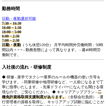
勤務時間
日勤・夜勤選択可能
7:30
~
16:30
16:00
~
1:30
18:00
~
5:00
6:00
~
2:30
7:00
~
2:30
日勤・夜勤
（うち休憩120分） 月平均時間外労働時間：50時
間以内 = = = - 勤務形態によって異なります。 - 週40時間労
働制です。
入社後の流れ・研修制度
◆ 研修 - 座学でタクシー業界のルールや機器の使い方等を
学びます。 - 同乗研修や地理研修など、一人前になるまで丁
寧に指導いたします。 - 先輩ドライバーになんでも聞ける環
境なので、ご安心ください。 ◆ キャリアアッププラン -
二
種免許資格取得支援制度があります。
（全額会社負担） - 運
行管理者の資格を取得し、キャリアアップ試験に臨むことが