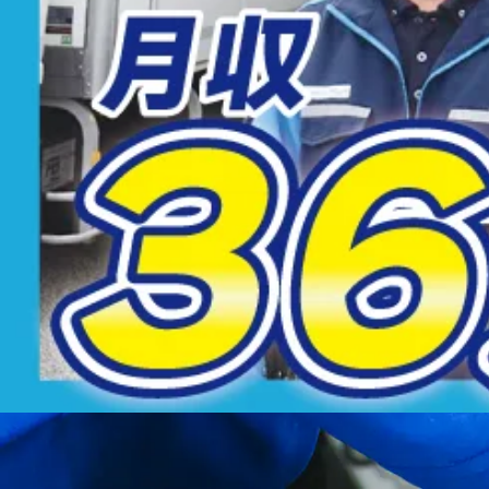
週休2日（シフト制） 年間休日数：107日 = = = - シフト
休暇がございます。 - 有給休暇がございます。入社6ヶ月後に
福利厚生
社会保険完備
免許取得支援制度あり
有給休暇あり
賞与あり
休日出勤手当
残業手当
昇給あり
交通費支給
◆ 社会保険完備 ◆ 厚生年金あり ◆ 健康保険あり ◆ 労災保
費支給 ◆ シニア歓迎
勤務地
大阪府
東大阪市
〒578-0984