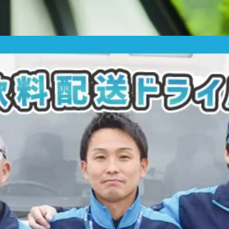
時間半となります。 - 残業は1日に2時間から3時間程度となって
 準備ができたら出庫です！ ◆ 07:00：荷積み - センターか
ております。 - 合間に60分の休憩がございます。 ◆ 17:00：
間程度で新人研修がございます。 - 座学や同乗研修で、実践的
もご用意しており、
独り立ち後のバックアップ体制が整っており
がございます。 -
運行管理者資格・大型自動車免許の資格の取
免許をお持ちの方は、ご相談によって
大型車のお仕事に転向する