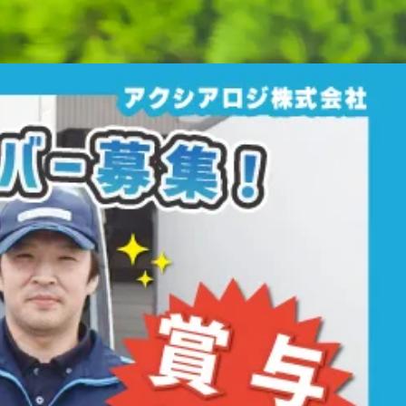
おります。 - しっかりと休憩を取りながら、無理なく安全に運行い
らダンボールを積み込みます。 - 準備ができたら配送開始！ ◆
帰社 - 配送が終わり次第帰社します。 - 事務作業等を終えたら本日
に仕事を学べます！ ドライバー経験がない方も安心して就業いた
ます！
- 分からないこと、不安なことがあれば気軽にご相談
得をサポートしております！
- 運行管理者資格を取得した方で
ことも可能！
給与アップを狙えます！