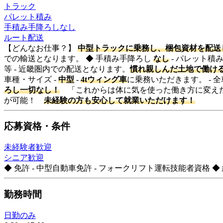
トラック
パレット積み
手積み手降ろしなし
ルート配送
【どんなお仕事？】
中型トラックに乗務し、梱包資材を配送
での輸送となります。 ◆ 手積み手降ろし
なし
- パレット積
等 - 近畿圏内での配送となります。
慣れ親しんだ土地で働け
車種・サイズ -
中型
-
4tウィング車
に乗務いただきます。 - 
ろし一切なし！
「これからは体に気を使った働き方に変えた
が可能！
未経験の方も安心して就業いただけます！
応募資格・条件
未経験者歓迎
シニア歓迎
◆ 免許 - 中型自動車免許 - フォークリフト運転技能者資格
勤務時間
日勤のみ