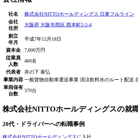
社名
株式会社NITTOホールディングス 日東フルライン
会社
大阪府 大阪市西区 西本町2-2-4
住所
創立
平成7年12月18日
年月
資本金
7,000万円
従業員
460名
人数
代表者
井の下 泰弘
事業内容
一般貨物自動車運送事業 清涼飲料水のルート配送 
車両保有
370台
台数
株式会社NITTOホールディングス
の就
20
代
・ドライバーへ
の転職事例
株式会社NITTOホールディングス
に入社