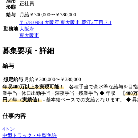
雇用
正社員
形態
給与
月給￥300,000〜￥380,000
〒578-0984 大阪府 東大阪市 菱江2丁目-7-1
勤務地
大阪府
東大阪市
募集要項・詳細
給与
想定給与
月給￥300,000〜￥380,000
年収400万以上を実現可能！
各種手当で高水準な給与を目指せます
業手当 - 休日出勤手当 - 深夜手当 - 残業手当 ◆ 年収：【
400
円／年（実績値）
- 基本給ベースでの支給となります。 ◆ 昇
仕事内容
4トン
中型トラック・中型免許