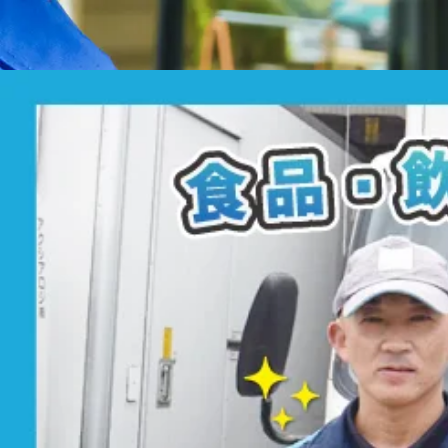
6:30
~
17:00
日勤のみ
月平均時間外労働時間：60時間 = = = - 実働9
ただけます。
1日の流れ
◆ 06:30：出勤 - 点呼・アルコールチェックを行います。 -
08:00：配送 - 午前に5件・午後に5件等、2便での配送を行っ
の業務は終了です。 - お疲れ様でした！
入社後の流れ・研修制度
◆ 研修 - 充実の研修制度がございます！ - 本社にて1週
だけます！ ◆ 入社後のサポート - フォローアップ研修制度
いただけます！ ◆ キャリアアッププラン - 資格取得支援制度
あれば、
リーダーや営業所長への昇格も可能
です！ - 大型
休日
週休2日