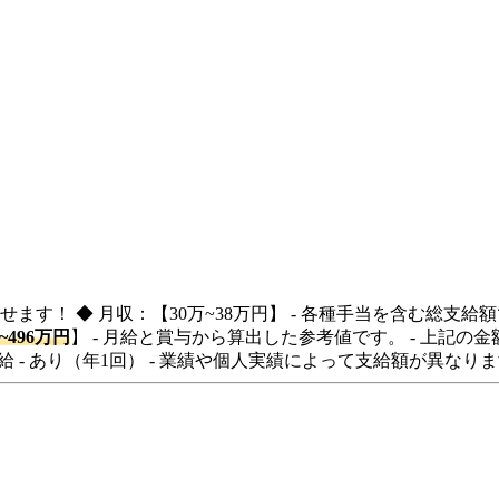
！ ◆ 月収：【30万~38万円】 - 各種手当を含む総支給額で
万~496万円
】 - 月給と賞与から算出した参考値です。 - 上記の金額
給 - あり（年1回） - 業績や個人実績によって支給額が異なり