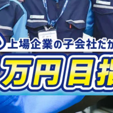
によって月に8日から9日がお休みとなる週休2日制です。 -
希望日は
、10日間付与されます。
険あり ◆ 法定休日完備 ◆ 有給休暇あり ◆ 賞与あり ◆ 免許取