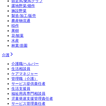
競走馬/乗馬クラブ
露地野菜/畑作
施設野菜
製造/加工/販売
農産物流通
稲作
果樹
花/観葉
水産
林業/造園
介護
介護職/ヘルパー
生活相談員
ケアマネジャー
管理職（介護）
サービス提供責任者
生活支援員
福祉用具専門相談員
児童発達支援管理責任者
サービス管理責任者