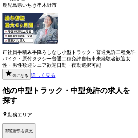
鹿児島県いちき串木野市
正社員
手積み手降ろしなし
小型トラック・普通免許
二種免許
バイク・原付
タクシー
普通二種免許
自転車
未経験者歓迎
女
性・男性歓迎
シニア歓迎
日勤・夜勤選択可能
詳しく見る
気になる
他の
中型トラック・中型免許
の求人を
探す
勤務エリア
都道府県を変更