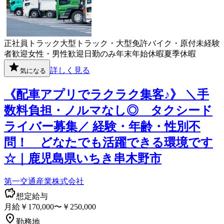
正社員
トラック
大型トラック・大型免許
バイク・原付
未経験
者歓迎
女性・男性歓迎
日勤のみ
年末年始休暇
夏季休暇
詳しく見る
気になる
《配車アプリでラクラク集客♪》 ＼手
数料負担・ノルマなし◎ タクシード
ライバー募集／ 経験・年齢・性別不
問！ どなたでも活躍できる環境です
☆｜鹿児島県いちき串木野市
第一交通産業株式会社
想定給与
月給￥170,000〜￥250,000
勤務地