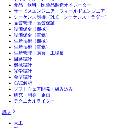
食品・飲料・医薬品製造オペレーター
サービスエンジニア・フィールドエンジニア
シーケンス制御（PLC・シーケンス・ラダー）
品質管理・品質保証
設備保全（機械）
設備保全（電気）
生産技術（機械）
生産技術（電気）
生産管理・購買・工場長
回路設計
機械設計
光学設計
金型設計
CAE解析
ソフトウェア開発・組み込み
研究・開発・企画
テクニカルライター
職人
大工