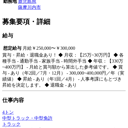
勤務地
鹿児島県
薩摩川内市
募集要項・詳細
給与
想定給与
月給￥250,000〜￥300,000
賞与・昇給・退職金あり！ ◆ 月収：【25万~30万円】 ◆ 各
種手当 - 通勤手当 - 家族手当 - 時間外手当 ◆ 年収：【330万
~400万円】 - 月給と賞与額から算出した参考値です。 ◆ 賞
与 - あり（年2回／7月・12月） - 300,000~400,000円／年（実
績値） ◆ 昇給 - あり（年1回／4月） - 人事考課にもとづき
昇給を決定します。 ◆ 退職金 - あり
仕事内容
4トン
中型トラック・中型免許
トラック