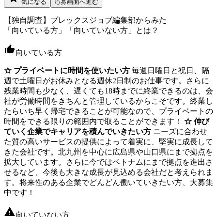
気になる
応募画面へ進む
【独自調査】プレックスジョブ編集部からみた
「向いている方」「向いていない方」とは？
向いている方
☆ プライベートに時間を使いたい方
毎週日曜日と祝日、隔
週で土曜日がお休みとなる週休2日制のお仕事です。さらに
残業時間も少なく、遅くても18時までに終業できるのは、会
社が労働時間をきちんと管理しているからこそです。終業し
たらいち早く帰宅できることが可能なので、プライベートの
時間をできる限りの範囲内で取ることができます！
☆ 伸び
ていく企業でキャリアを積んでいきたい方
ニーズに合わせ
た質の高いサービスの提供によって着実に、堅実に成長して
きた会社です。北九州を中心に広島県や山口県にまで拠点を
拡大しています。さらに今ではベトナムにまで拠点を進出さ
せるなど、今後も大きな成長が見込める会社だと考えられま
す。将来性のある企業でどんどん働いていきたい方、大募集
中です！
向いていない方