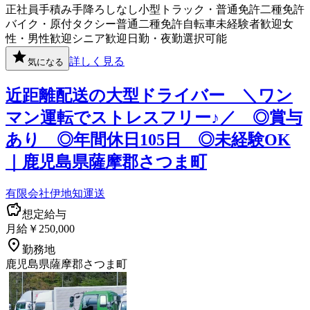
正社員
手積み手降ろしなし
小型トラック・普通免許
二種免許
バイク・原付
タクシー
普通二種免許
自転車
未経験者歓迎
女
性・男性歓迎
シニア歓迎
日勤・夜勤選択可能
詳しく見る
気になる
近距離配送の大型ドライバー ＼ワン
マン運転でストレスフリー♪／ ◎賞与
あり ◎年間休日105日 ◎未経験OK
｜鹿児島県薩摩郡さつま町
有限会社伊地知運送
想定給与
月給￥250,000
勤務地
鹿児島県薩摩郡さつま町