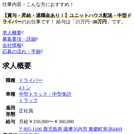
仕事内容・こんな方におすすめ！
【賞与・昇給・退職金あり！】ユニットハウス配送・中型ド
ライバー
のお仕事です！ 給与は「25万円~
30万円
」です。
求人概要
募集要項・詳細
会社情報
応募の流れ・手順
求人概要
職種
ドライバー
4トン
車種
中型トラック・中型免許
トラック
雇用
正社員
形態
給与
月給￥250,000〜￥300,000
〒895-1106 鹿児島県 薩摩川内市 東郷町斧渕4469