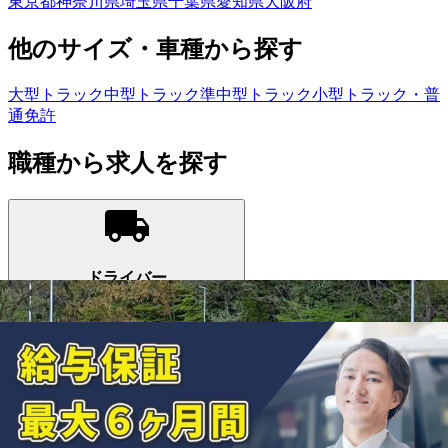
東京都
神奈川県
埼玉県
千葉県
愛知県
大阪府
他のサイズ・車種から探す
大型トラック
中型トラック
準中型トラック
小型トラック・普
通免許
職種から求人を探す
ドライバー
トラック運転手・タクシー運転手など
フォークリフト・倉庫