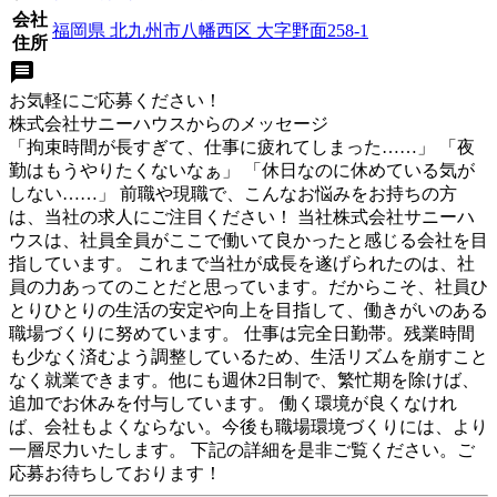
会社
福岡県 北九州市八幡西区 大字野面258-1
住所
お気軽にご応募ください！
株式会社サニーハウス
からのメッセージ
「拘束時間が長すぎて、仕事に疲れてしまった……」 「夜
勤はもうやりたくないなぁ」 「休日なのに休めている気が
しない……」 前職や現職で、こんなお悩みをお持ちの方
は、当社の求人にご注目ください！ 当社株式会社サニーハ
ウスは、社員全員がここで働いて良かったと感じる会社を目
指しています。 これまで当社が成長を遂げられたのは、社
員の力あってのことだと思っています。だからこそ、社員ひ
とりひとりの生活の安定や向上を目指して、働きがいのある
職場づくりに努めています。 仕事は完全日勤帯。残業時間
も少なく済むよう調整しているため、生活リズムを崩すこと
なく就業できます。他にも週休2日制で、繁忙期を除けば、
追加でお休みを付与しています。 働く環境が良くなけれ
ば、会社もよくならない。今後も職場環境づくりには、より
一層尽力いたします。 下記の詳細を是非ご覧ください。ご
応募お待ちしております！