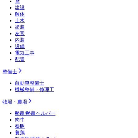
鳶
建設
解体
土木
塗装
左官
内装
設備
電気工事
配管
整備士
自動車整備士
機械整備・修理工
牧場・農場
酪農/酪農ヘルパー
肉牛
養豚
養鶏