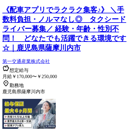
《配車アプリでラクラク集客♪》 ＼手
数料負担・ノルマなし◎ タクシード
ライバー募集／ 経験・年齢・性別不
問！ どなたでも活躍できる環境です
☆｜鹿児島県薩摩川内市
第一交通産業株式会社
想定給与
月給￥170,000〜￥250,000
勤務地
鹿児島県薩摩川内市